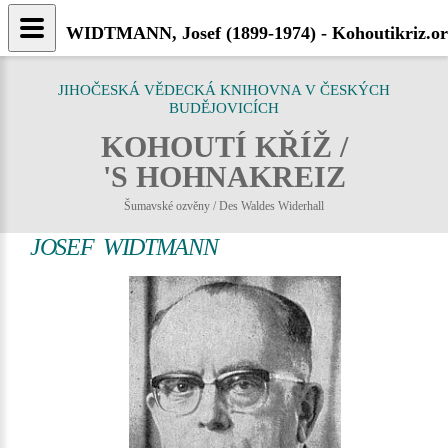
WIDTMANN, Josef (1899-1974) - Kohoutikriz.o
JIHOČESKÁ VĚDECKÁ KNIHOVNA V ČESKÝCH
BUDĚJOVICÍCH
KOHOUTÍ KŘÍŽ /
'S HOHNAKREIZ
Šumavské ozvěny / Des Waldes Widerhall
JOSEF WIDTMANN