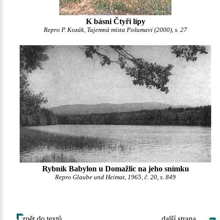
K básni Čtyři lípy
Repro P. Kozák, Tajemná místa Pošumaví (2000), s. 27
Rybník Babylon u Domažlic na jeho snímku
Repro Glaube und Heimat, 1965, č. 20, s. 849
zpět do textů
další strana