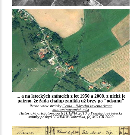
... a na leteckých snímcích z let 1950 a 2008, z nichž je
patrno, že řada chalup zanikla už brzy po "odsunu"
Repro www stránky
Cenia - Národní inventarizace
kontaminovaných míst
Historická ortofotomapa (c) CENIA 2010 a Podkladové letecké
snímky poskytl VGHMÚř Dobruška, (c) MO ČR 2009