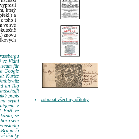
 nachází
vyprosil
m, který
řekl.) a
z toho i
am ve své
skutečně
l.) znovu
elkových
Prassbergu
ý ve Vídni
useum für
 na
Google
t: Kurtze
Umblowitz
und an Tag
ndschafft
tký popis
zobrazit všechny přílohy
emi svými
hniggem z
d Enží ve
ukázka, se
ozboru sem
reistadtu
-Brunn či
ivé účinky