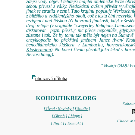
zdejší vody objevil tehdejší majitel omlenické tvrze obr
sebou přivezl z války. Nedokázal ovšem přivést vyvěraj
jinak se ztratila v zemi. Tuto krajinu popisuje Werloschni
z bližšího a vzdálenějšího okolí, což z textu činí nezvyk
rezignaci nad lidskou (či havraní) jinakostí, když v šes
dvojí religie (v originále "zweyerley Religions-Genossene
diskutovat - pozn. překl.); nic přece nepomůže, kdybyst
zůstane i tak. Že by tomu tak mělo být nejen na Šumavě i 
encyklopedie ho překřtívá jménem Janez /Ivan/ Krst
benediktinského kláštera v Lambachu, hornorakous
Klostermann
). Na konci života působil jako lékař v ho
Berloschnigg).
* Mozirje (SLO) / Fre
obrazová příloha
KOHOUTIKRIZ.ORG
Kohoutí
[ Úvod / Novinky ]
[ Studie ]
[ Obsah ]
[ Mapy ]
Citace: MA
[ Najít ]
[ Kontakt ]