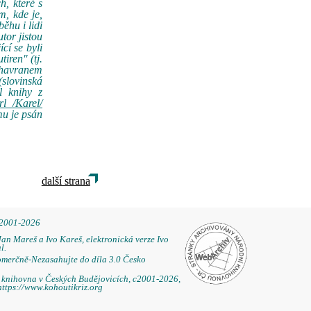
h, které s
m, kde je,
ěhu i lidi
tor jistou
cí se byli
iren" (tj.
m havranem
(slovinská
l knihy z
l /Karel/
mu je psán
další strana
 2001-2026
Jan Mareš a Ivo Kareš, elektronická verze Ivo
l.
omerčně-Nezasahujte do díla 3.0 Česko
á knihovna v Českých Budějovicích, c2001-2026,
https://www.kohoutikriz.org