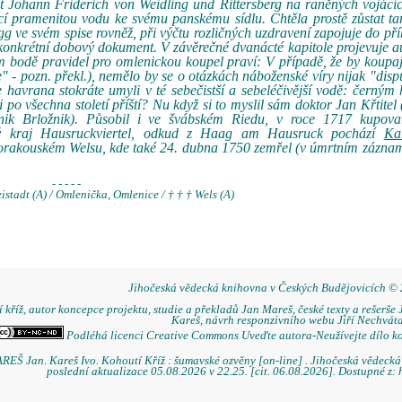
ist Johann Friderich von Weidling und Rittersberg na raněných vojácíc
ící pramenitou vodu ke svému panskému sídlu. Chtěla prostě zůstat ta
gg ve svém spise rovněž, při výčtu rozličných uzdravení zapojuje do příb
le konkrétní dobový dokument. V závěrečné dvanácté kapitole projevuje au
tém bodě pravidel pro omlenickou koupel praví: V případě, že by koupají
" - pozn. překl.), nemělo by se o otázkách náboženské víry nijak "disput
e havrana stokráte umyli v té sebečistší a sebeléčivější vodě: černý
po všechna století příští? Nu když si to myslil sám doktor Jan Křtitel 
nik Brložnik). Působil i ve švábském Riedu, v roce 1717 kupova
ký kraj Hausruckviertel, odkud z Haag am Hausruck pochází
Kar
rnorakouském Welsu, kde také 24. dubna 1750 zemřel (v úmrtním zázna
- - - - -
istadt (A) / Omlenička, Omlenice / † † † Wels (A)
Jihočeská vědecká knihovna v Českých Budějovicích ©
 kříž, autor koncepce projektu, studie a překladů Jan Mareš, české texty a rešerše 
Kareš, návrh responzivního webu Jiří Nechváta
Podléhá licenci Creative Commons Uveďte autora-Neužívejte dílo k
REŠ Jan. Kareš Ivo. Kohoutí Kříž : šumavské ozvěny [on-line] . Jihočeská vědeck
poslední aktualizace 05.08.2026 v 22.25. [cit. 06.08.2026]. Dostupné z: