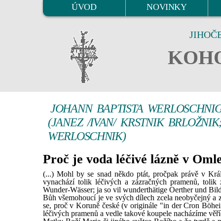
ÚVOD
NOVINKY
JIHOČ
KOHO
JOHANN BAPTISTA WERLOSCHNI
(JANEZ /IVAN/ KRSTNIK BRLOŽNI
WERLOSCHNIK)
Proč je voda léčivé lázně v Om
(...) Mohl by se snad někdo ptát, pročpak právě v Krá
vynachází tolik léčivých a zázračných pramenů, tolik
Wunder-Wässer; ja so vil wunderthätige Oerther und Bild
Bůh všemohoucí je ve svých dílech zcela neobyčejný a z
se, proč v Koruně české (v originále "in der Cron Böhe
léčivých pramenů a vedle takové koupele nacházíme věř