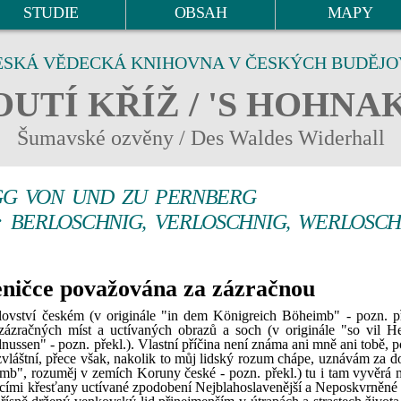
STUDIE
OBSAH
MAPY
ESKÁ VĚDECKÁ KNIHOVNA V ČESKÝCH BUDĚJO
UTÍ KŘÍŽ / 'S HOHNA
Šumavské ozvěny / Des Waldes Widerhall
GG VON UND ZU PERNBERG
K; BERLOSCHNIG, VERLOSCHNIG, WERLOSCH
leničce považována za zázračnou
lovství českém (v originále "in dem Königreich Böheimb" - pozn. př
 zázračných míst a uctívaných obrazů a soch (v originále "so vil H
nussen" - pozn. překl.). Vlastní příčina není známa ani mně ani tobě, 
vláštní, přece však, nakolik to můj lidský rozum chápe, uznávám za do
imb", rozuměj v zemích Koruny české - pozn. překl.) tu i tam vyvěrá 
ícími křesťany uctívané zpodobení Nejblahoslavenější a Neposkvrněné