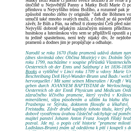
Matky Boží Marie či jiného světce Božího a že tvrdě a p
útočiště u Nejsvětější Panny a Matky Boží Marie či po
přímluvu u Nejvyššího trůnu Božího, a rozumně pak je 
způsobil mnoho zlého (v originále "daß die Böhmen vor 
umučil také mnoho svatých mužů, z čehož se dá povědět,
závěr, že Bůh a Pán, na něhož ti zlomyslní Češi před nám
Nejvyšší dobrotě nějakým zázračným místem příležitos
husitskou a luteránskou víru sem se připlíživší opustili a
tu jedině spasitelnou, není tedy nijaký div, že nejdo
pramenů a dodnes jim je propůjčuje a odhaluje.
Narodil se roku 1670 (řada pramenů udává datum naroze
(dnes slovinská obec Občina Mozirje) v tzv. Dolním Št
roku 1799, nacházíme v soupise přírůstků Vlasteneck
Oesterreich ob der Enns und Salzburg/ z let 1836-1838,
Books
a vytištěné v Linci roku 1709 u vdovy Marie Ur
Beschreibung Deß Heyl-Wunder-Brunn und Bads / welch
hervorquellet / Mit samt seinen Mineralien / Krafft /
geben durch JOANNEM BAPTISTAM de Werloschnigg St
Oesterreich ob der Ennß Physicum und Medicum Ordinar
zázračného léčivého pramene, který vyvěrá v Králov
mineráliemi, silou působením a užitím ku blahu těl
Prasbergu ve Štýrsku, doktorem filosofie a lékařstv
Freistadtu. Závěr druhé kapitoly tohoto titulu, který 
dobově vyostřenou úvahou částečně odchyluje od poměrně
majitel panství Johann Anton Franz Joseph říšský hra
pozval. Jde mj. o popis celé historie "pramene milost
Ladislaus-Brunn) znám už odedávna k pití i koupeli s do