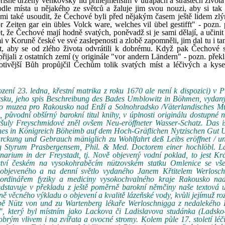
řísně držený venkovský lid přinejmenším v útrapách a strastech života
dle místa u nějakého ze světců a žaluje jim svou nouzi, aby si tak 
mi také usoudit, že Čechové byli před nějakým časem ještě lidem zlý
Zeiten gar ein übles Volck ware, welches vil übel gestifft" - pozn. p
 že Čechové mají hodně svatých, poněvadž si je sami dělají, a učinit 
i v Koruně české ve své zaslepenosti a zlobě zapomněli, jim dal tu i t
t, aby se od zlého života odvrátili k dobrému. Když pak Čechové 
 přijali z ostatních zemí (v originále "vor andern Ländern" - pozn. přek
brotivější Bůh propůjčil Čechům tolik svatých míst a léčivých a kys
ní 23. ledna, křestní matrika z roku 1670 ale není k dispozici) v 
ýrsku, jeho spis Beschreibung des Bades Umblowitz in Böhmen, vydan
ého muzea pro Rakousko nad Enží a Solnohradsko /Väterlandisches M
 původní obšírný barokní titul knihy, v úplnosti originálu dostupné
šuly Freyschmidové zněl ovšem Neu-eröffneter Wasser-Schatz. Das is
es in Königreich Böheimb auf dem Hoch-Gräflichen Nytzischen Gut 
 Würckung und Gebrauch mäniglich zu Wohlfahrt deß Leibs eröffnet / 
yrum Prasbergensem, Phil. & Med. Doctorem einer hochlöbl. La
ium in der Freystadt, tj. Nově objevený vodní poklad, to jest Krá
ství českém na vysokohraběcím nützovském statku Omlenice se vš
a objeveného a na denní světlo vydaného Janem Křtitelem Werlosc
í, ordinářem fyziky a mediciny vysokochvalného kraje Rakousko na
představuje v překladu z ještě poměrně barokní němčiny naše textová 
 věcného výkladu o objevení a kvalitě lázeňské vody, kvůli jejímuž r
bě Nütz von und zu Wartenberg lékaře Werloschnigga z nedalekého F
i", který byl místním jako Lackova či Ladislavova studánka (Ladsko
brým vlivem i na zvířata a ovocné stromy. Kolem půle 17. století léč