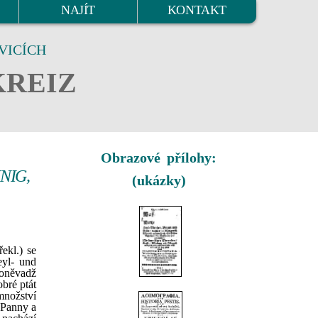
NAJÍT
KONTAKT
VICÍCH
KREIZ
Obrazové přílohy:
NIG,
(ukázky)
ekl.) se
eyl- und
poněvadž
bré ptát
množství
 Panny a