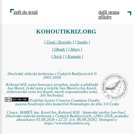
zpět do textů
další strana
přílohy
KOHOUTIKRIZ.ORG
[ Úvod / Novinky ]
[ Studie ]
[ Obsah ]
[ Mapy ]
[ Najít ]
[ Kontakt ]
Jihočeská vědecká knihovna v Českých Budějovicích ©
2001-2026
Kohoutí kříž, autor koncepce projektu, studie a překladů
Jan Mareš, české texty a rešerše Jan Mareš a Ivo Kareš,
elektronická verze Ivo Kareš, návrh responzivního webu
Jiří Nechvátal.
Podléhá licenci Creative Commons Uveďte
autora-Neužívejte dílo komerčně-Nezasahujte do díla 3.0 Česko
Citace: MAREŠ Jan. Kareš Ivo. Kohoutí Kříž : šumavské ozvěny [on-line] .
Jihočeská vědecká knihovna v Českých Budějovicích, c2001-2026, poslední
aktualizace 05.08.2026 v 22.25. [cit. 06.08.2026]. Dostupné z:
https://www.kohoutikriz.org