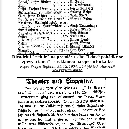
Divadelní "cedule" na premiéru jeho "lidové pohádky se
zpěvy a tanci" i s reklamou na operní kukátko
Repro Prager Tagblatt, 31. 12. 1904, s. 14 (
ANNO - AustriaN
Newspapers Online
)