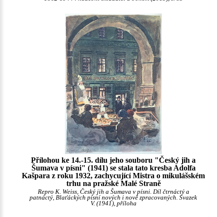
Přílohou ke 14.-15. dílu jeho souboru "Český jih a
Šumava v písni" (1941) se stala tato kresba Adolfa
Kašpara z roku 1932, zachycující Mistra o mikulášském
trhu na pražské Malé Straně
Repro K. Weiss, Český jih a Šumava v písni. Díl čtrnáctý a
patnáctý, Blaťáckých písní nových i nově zpracovaných. Svazek
V. (1941), příloha