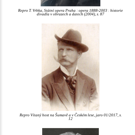
Repro T. Vrbka, Státní opera Praha : opera 1888-2003 : historie
divadla v obrazech a datech (2004), s. 87
Repro Vítaný host na Šumavě a v Českém lese, jaro 01/2017, s.
12