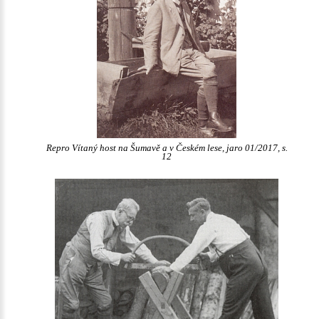
Repro Vítaný host na Šumavě a v Českém lese, jaro 01/2017, s.
12