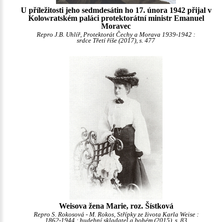
U příležitosti jeho sedmdesátin ho 17. února 1942 přijal v
Kolowratském paláci protektorátní ministr Emanuel
Moravec
Repro J.B. Uhlíř, Protektorát Čechy a Morava 1939-1942 :
srdce Třetí říše (2017), s. 477
Weisova žena Marie, roz. Šístková
Repro S. Rokosová - M. Rokos, Střípky ze života Karla Weise :
1862-1944 : hudební skladatel a bohém (2015), s. 83