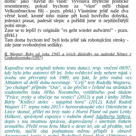
domů" jako "návrat do vlasti" vyvolává zbytečné politické
resentimenty, pokud bychom za "vlast" měli chápat
Velkoněmeckou říši - pozn. překl.) Vlastníme ještě naše dva
věrné koně, kromě toho máme pět kusů hovězího dobytka,
jedenáct prasat, padesát slepic a pořídili jsme si nejdůležitější
polní stroje.
Zase se to lepší! (v originále "es geht wieder aufwärts!" - pozn.
překl.)
Tam doma bychom teď byli leda ještě tak robotujícími otroky -
zde jsme svobodnými sedláky.
R. Wagner, Roky od roku 1945 a jejich důsledky na sudetské Němce v
Československu (1997)
Kupodivu nese originál tohoto textu dataci, resp. vročení 08/97,
kdy bylo jeho autorovi 69 let. Jeho svědectví tedy nebere nijak v
úvahu ani převratný rok 1989, ani fakt, že jeho rodná ves
Althütten už delší dobu neexistuje. "Celý" text Rudolfa Wagnera,
"po chalupě" příjmím "Osn", si lze přečíst v češtině na stránkách
soukromého tisku Jiřího Novotného, vytištěného pod titulem
"Práce, zvyky a obyčeje na vesnici" (2013) a pak i knihy Jiřího
Bárty "Knížecí stolec - tajuplná hora" (2012). Když Rudolf
Wagner 17. srpna roku 2015 v hornorakouské obci Ottensheim u
Lince skonal, přišel mi brzy nato z Horní Plané od paní Lenky
Hůlkové, správkyně expozice v rodném domě
Adalberta Stiftera
,
dopis s tou smutnou zprávou, doprovázený i úmrtním lístkem
zesnulého. Přežil svou ženu Marii o deset let, ale už předtím, než
zemřela, stačili oba podstatnou měrou přispět k obnově
devastované kaple v rodné Rudolfově Staré Huti (Althütten) a