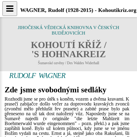
WAGNER, Rudolf (1928-2015) - Kohoutikriz.org
JIHOČESKÁ VĚDECKÁ KNIHOVNA V ČESKÝCH
BUDĚJOVICÍCH
KOHOUTÍ KŘÍŽ /
'S HOHNAKREIZ
Šumavské ozvěny / Des Waldes Widerhall
RUDOLF WAGNER
Zde jsme svobodnými sedláky
Rozhodli jsme se pro útěk s koněm, vozem a dvěma kravami. K
prasečí zabijačce došlo večer za doprovodu kravských zvonců
(zvonění mělo přehlušit řev prasete) a zabité prase bylo pak
přeneseno na už tak dost naložený vůz. Naposledy jsme se na
Šumavě najedli (v originále "die letzte Mahlzeit im
Boehmerwald wurde eingenommen" - pozn. překl.) a pak jsme
zapřáhli koně. Bylo už kolem půlnoci, kdy jsme se ve jménu
Božím vydali na cestu. Ernst a já, stejně jako oba Rakušani, šli