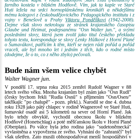
farního kostela v blízkém Hodňově. Vím, jak ta kaple ve Staré
Huti ležela na srdci hornoplánskému kronikáři a někdejšímu
mému kolegovi z českobudějovického Pedagogického institutu i z
vojny v Benešově u Prahy
Viktoru Pondělíkovi
(1942-2008).
Dejme však slovo nekrologu ze stránek krajanského časopisu
Glaube und Heimat, podepsanému "Osn Walter jun.", a svými
posledními slovy, která jsem zvolil jako titul českého překladu
tohoto textu, koresponduje se slovy Lenky Hůlkové z Horní Plané
o Šumavákovi, patřícím k těm, kteří se nejen rádi pořád a pořád
vraceli, ale byl mnoho let i jedním z těch, kdo o rodné místo
(dodejme, že o to, co z něho zbylo) pečovali.
Bude nám všem velice chybět
Walter Wagner jun.
V pondělí 17. srpna roku 2015 zemřel Rudolf Wagner v 88
letech svého věku. Mnoha krajanům byl znám jako "Osn Rudl"
(česky bychom řekli "Rudla Osnů" s příjmením "Osn/Osen/"
takříkajíc "po chalupě" - pozn. překl.). Narodil se dne 4. dubna
roku 1928 jako pátý chlapec v rodině Wagnerově ve Staré Huti,
šumavské osadě asi 5 kilometrů na sever od Horní Plané. Jak
bylo tehdy obvyklé, vychodil obecnou školu v blízkém
Hodňově (Honetschlag) a poté měšťanskou školu v Horní Plané
(Oberplan). Po válce byla jeho rodina jako "sudetoněmecká"
vyvlastněna a vypovězena ze svého. Vyhnání do "zahraničí" byl
však ušetřen. Zato musili obhospodařovat menší hospodářství v