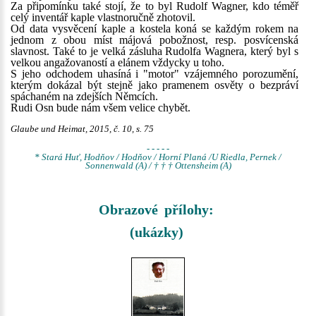
Za připomínku také stojí, že to byl Rudolf Wagner, kdo téměř
celý inventář kaple vlastnoručně zhotovil.
Od data vysvěcení kaple a kostela koná se každým rokem na
jednom z obou míst májová pobožnost, resp. posvícenská
slavnost. Také to je velká zásluha Rudolfa Wagnera, který byl s
velkou angažovaností a elánem vždycky u toho.
S jeho odchodem uhasíná i "motor" vzájemného porozumění,
kterým dokázal být stejně jako pramenem osvěty o bezpráví
spáchaném na zdejších Němcích.
Rudi Osn bude nám všem velice chybět.
Glaube und Heimat, 2015, č. 10, s. 75
- - - - -
* Stará Huť, Hodňov / Hodňov / Horní Planá /U Riedla, Pernek /
Sonnenwald (A) / † † † Ottensheim (A)
Obrazové přílohy:
(ukázky)