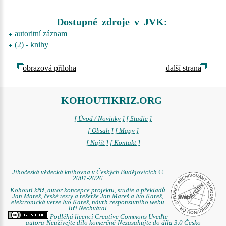
Dostupné zdroje v JVK:
autoritní záznam
(2) - knihy
obrazová příloha
další strana
KOHOUTIKRIZ.ORG
[ Úvod / Novinky ]
[ Studie ]
[ Obsah ]
[ Mapy ]
[ Najít ]
[ Kontakt ]
Jihočeská vědecká knihovna v Českých Budějovicích ©
2001-2026
Kohoutí kříž, autor koncepce projektu, studie a překladů
Jan Mareš, české texty a rešerše Jan Mareš a Ivo Kareš,
elektronická verze Ivo Kareš, návrh responzivního webu
Jiří Nechvátal.
Podléhá licenci Creative Commons Uveďte
autora-Neužívejte dílo komerčně-Nezasahujte do díla 3.0 Česko