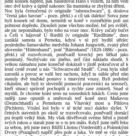
jsme kousek napřed, pak následoval Hans s vozem, za ním vedl
otec dvě krávy a úplně nakonec šla maminka se zbylými dětmi.
Noc byla černočerná (v originále "rabenschwarz", tj. doslova
"černá jako havran" - pozn. překl.) a cíl tak daleko! Sotva jsme
byli kousek od domu, nemohli se koně v rozměklém poli ani
pohnout dopředu. Zkoušeli jsme všechno možné, bič jen svištěl,
ale nic nepomáhalo, bylo toho na voze moc. Krávy začaly bučet
a Češi v hájovně U Riedlů (v originále "Riedlhütte", dnes
zaniklá samota u Perneku, kdysi v ní prý bydlil střelec
posledního šumavského medvěda Johann Jungwirth, zvaný před
ulovením "Hüttenhansl", poté "Bärenhansl" /1820-1886/ - pozn.
překl.) už rozsvěcovali, poněvadž lovecký pes štěkal jako
pominutý. Nezbývalo nic jiného, než část nákladu shodit. S
velkou námahou jsme konečně dokázali v jízdě pokračovat až k
lesní cestě zvané u nás "Schwarzwald Straßl". Cesta byla silně
zarostlá a povoz se valil bez rachotu, když tu náhle před ním
stanuly dvě mužské postavy s tmavými vousy. Byli podobní
cikánům, ale byli to slovenští pomocní pracovníci na senoseči,
kteří situaci správně pochopili a rychle zase zmizeli. Snad si
myslili, že chceme krást seno na sousedních lukách. Cestu jsme
raději zase opustili a směrovali teď koně mezi Maňavou
(Deutschhaidl) a Pernekem na Vltavský most u Pihlova
(Pichlern). Vrzání kol bylo v té tiché noci daleko slyšet. V
četných staveních po okolí se rozsvěcovalo, poněvadž domácí
psi tropili velký hluk. My však důvěřovali svému štěstí a jistotě
svých rukou a starali jsme se o to jen málo. Když jsme měli řeku
za sebou, jeli jsme mezi Bližší Lhotou (Vorderstift) a Prámskými
Dvory (Pranghof) napříč přes pole a luka. Ve tmě se vůz náhle