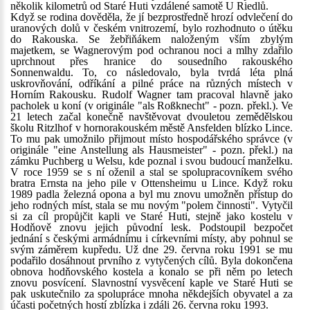
několik kilometrů od Staré Huti vzdálené samotě U Riedlů.
Když se rodina dověděla, že jí bezprostředně hrozí odvlečení do
uranových dolů v českém vnitrozemí, bylo rozhodnuto o útěku
do Rakouska. Se žebřiňákem naloženým vším zbylým
majetkem, se Wagnerovým pod ochranou noci a mlhy zdařilo
uprchnout přes hranice do sousedního rakouského
Sonnenwaldu. To, co následovalo, byla tvrdá léta plná
uskrovňování, odříkání a pilné práce na různých místech v
Horním Rakousku. Rudolf Wagner tam pracoval hlavně jako
pacholek u koní (v originále "als Roßknecht" - pozn. překl.). Ve
21 letech začal konečně navštěvovat dvouletou zemědělskou
školu Ritzlhof v hornorakouském městě Ansfelden blízko Lince.
To mu pak umožnilo přijmout místo hospodářského správce (v
originále "eine Anstellung als Hausmeister" - pozn. překl.) na
zámku Puchberg u Welsu, kde poznal i svou budoucí manželku.
V roce 1959 se s ní oženil a stal se spolupracovníkem svého
bratra Ernsta na jeho pile v Ottensheimu u Lince. Když roku
1989 padla železná opona a byl mu znovu umožněn přístup do
jeho rodných míst, stala se mu novým "polem činnosti". Vytyčil
si za cíl propůjčit kapli ve Staré Huti, stejně jako kostelu v
Hodňově znovu jejich původní lesk. Podstoupil bezpočet
jednání s českými armádnímu i církevními místy, aby pohnul se
svým záměrem kupředu. Už dne 29. června roku 1991 se mu
podařilo dosáhnout prvního z vytyčených cílů. Byla dokončena
obnova hodňovského kostela a konalo se při něm po letech
znovu posvícení. Slavnostní vysvěcení kaple ve Staré Huti se
pak uskutečnilo za spolupráce mnoha někdejších obyvatel a za
účasti početných hostí zblízka i zdáli 26. června roku 1993.