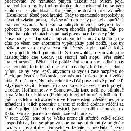
přiostřovalo. Po minutách plných úzkosti nás ovšem pojal
hraniční les a my byli mimo dohled. Jen rachocení kol se nám
zdálo nesnesitelně hlasité. Konečně jsme dosáhli kříže zvaného
"Hosnkreuz" těsně před hranicí. Tady to znamenalo naposledy si
dávat obzvláštní pozor, když se nám do cesty postavila spuštěná
hraniční závora. Po několika silných úderech sekyrou byla
pohotově po ruce pila a závora skončila přeřezána. Tak po
několika málo minutách stanul náš povoz na rakouské půdě.
Naše pocity se dají sotva popsat. Smrtelná únava, kterou jsme
cítili po všem tom enormním vypětí jízdy plné obtíží, jako by
mžikem zmizela a my se zase cítili čerství a plní naděje. Když
jsme přijeli k Hoffmannům do Sonnenwaldu, pozorovali jsme
následujícího dne Čechy, jak sledují naši stopu. Přes státní
hranici nesměli. Běhali jako pobláznění sem a tam, odhalit nás
ale nemohli. Ještě téhož dne se u nás objevili rakouští celníci.
Mínili, že by bylo lepší, abychom se vydali zase nazpátek do
Čech, poněvadž v Rakousku pro nás není místo a je tu i veliká
bída. Pro nás nezněly rady celníků zvlášť povzbudivě právě teď,
když jsme se cítili konečně na svobodě. Po deseti dnech pobytu
u rodiny Hoffmannovy v Sonnenwaldu jsme našli po přímluvě
pana Mündla z Pihlova (Pichlern), který už tu měl v Mühldorfu
práci, nocleh u Schworreiterů ve Freudensteinu. Ještě dnes jsme
spřáteleni s jejich potomky a jsme té rodině dodnes vděčni za
tehdejší přijetí. Po čtyřech měsících jsme opustili ruskou zónu v
Rakousku a šli jsme do oblasti jižně od Dunaje.
V roce 1950 jsme si ve Welsu pronajali středně velké selské
hospodářství, kde se připravujeme na návrat domů (v originále
"wo wir uns auf die Heimkehr vorbereiten", překládat "návrat