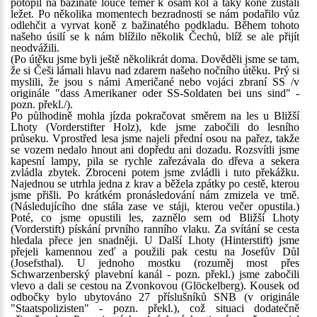
potopil na bažinaté louce téměř k osám kol a taky koně zůstali
ležet. Po několika momentech bezradnosti se nám podařilo vůz
odlehčit a vyrvat koně z bažinatého podkladu. Během tohoto
našeho úsilí se k nám blížilo několik Čechů, blíž se ale přijít
neodvážili.
(Po útěku jsme byli ještě několikrát doma. Dověděli jsme se tam,
že si Češi lámali hlavu nad zdarem našeho nočního útěku. Prý si
myslili, že jsou s námi Američané nebo vojáci zbraní SS /v
originále "dass Amerikaner oder SS-Soldaten bei uns sind" -
pozn. překl./).
Po půlhodině mohla jízda pokračovat směrem na les u Bližší
Lhoty (Vorderstifter Holz), kde jsme zabočili do lesního
průseku. Vprostřed lesa jsme najeli přední osou na pařez, takže
se vozem nedalo hnout ani dopředu ani dozadu. Rozsvítli jsme
kapesní lampy, pila se rychle zařezávala do dřeva a sekera
zvládla zbytek. Zbroceni potem jsme zvládli i tuto překážku.
Najednou se utrhla jedna z krav a běžela zpátky po cestě, kterou
jsme přišli. Po krátkém pronásledování nám zmizela ve tmě.
(Následujícího dne stála zase ve stáji, kterou večer opustila.)
Poté, co jsme opustili les, zaznělo sem od Bližší Lhoty
(Vorderstift) pískání prvního ranního vlaku. Za svítání se cesta
hledala přece jen snadněji. U Další Lhoty (Hinterstift) jsme
přejeli kamennou zeď a použili pak cestu na Josefův Důl
(Josefsthal). U jednoho mostku (rozuměj most přes
Schwarzenberský plavební kanál - pozn. překl.) jsme zabočili
vlevo a dali se cestou na Zvonkovou (Glöckelberg). Kousek od
odbočky bylo ubytováno 27 příslušníků SNB (v originále
"Staatspolizisten" - pozn. překl.), což situaci dodatečně