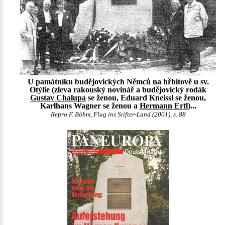
U památníku budějovických Němců na hřbitově u sv.
Otýlie (zleva rakouský novinář a budějovický rodák
Gustav Chalupa
se ženou, Eduard Kneissl se ženou,
Karlhans Wagner se ženou a
Hermann Ertl
)...
Repro F. Böhm, Flug ins Stifter-Land (2001), s. 88