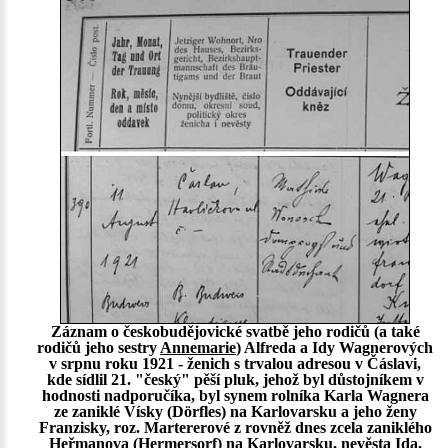
Záznam o českobudějovické svatbě jeho rodičů (a také
rodičů jeho sestry
Annemarie
) Alfreda a Idy Wagnerových
v srpnu roku 1921 - ženich s trvalou adresou v Čáslavi,
kde sídlil 21. "český" pěší pluk, jehož byl důstojníkem v
hodnosti nadporučíka, byl synem rolníka Karla Wagnera
ze zaniklé Vísky (Dörfles) na Karlovarsku a jeho ženy
Franzisky, roz. Martererové z rovněž dnes zcela zaniklého
Heřmanova (Hermersorf) na Karlovarsku, nevěsta Ida,