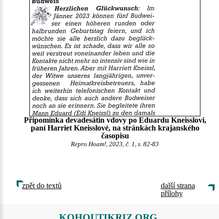
Připomínka devadesátin vdovy po Eduardu Kneisslovi,
paní Harriet Kneisslové, na stránkách krajanského
časopisu
Repro Hoam!, 2023, č. 1, s. 82-83
zpět do textů
další strana
přílohy
KOHOUTIKRIZ.ORG