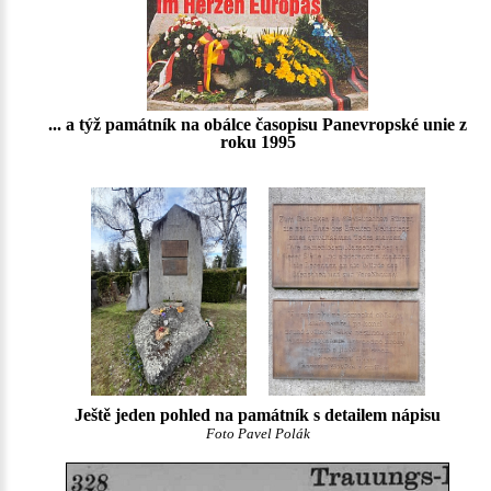
... a týž památník na obálce časopisu Panevropské unie z
roku 1995
Ještě jeden pohled na památník s detailem nápisu
Foto Pavel Polák