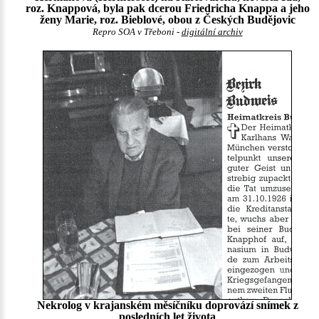
roz. Knappová, byla pak dcerou Friedricha Knappa a jeho
ženy Marie, roz. Bieblové, obou z Českých Budějovic
Repro SOA v Třeboni -
digitální archiv
Nekrolog v krajanském měsíčníku doprovází snímek z
posledních let života