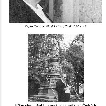
Repro Českobudějovické listy, 15. 8. 1994, s. 12
Při projevu před
Lannovým
pomníkem v Českých