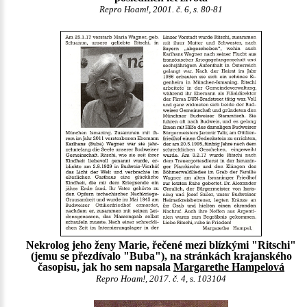
Repro Hoam!, 2001. č. 6, s. 80-81
Nekrolog jeho ženy Marie, řečené mezi blízkými "Ritschi"
(jemu se přezdívalo "Buba"), na stránkách krajanského
časopisu, jak ho sem napsala
Margarethe Hampelová
Repro Hoam!, 2017. č. 4, s. 103104