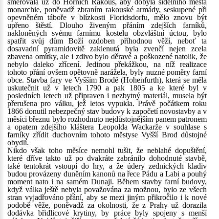
směřovala už do Horních Rakous, aby dobyla sídelního města
monarchie, poněvadž zbraním rakouské armády, seskupené při
opevněném táboře v blízkosti Floridsdorfu, mělo znovu být
upřeno štěstí. Dlouho živeným přáním zdejších farníků,
nakloněných svému farnímu kostelu obzvláštní úctou, bylo
spatřit svůj dům Boží ozdoben příhodnou věží, neboť ta
dosavadní pyramidovitě zaklenutá byla zvenčí nejen zcela
zbavena omítky, ale i zdivo bylo děravé a poškozené natolik, že
nebylo daleko zřícení. Jedinou překážkou, na níž realizace
tohoto přání ovšem opětovně narážela, byly nuzné poměry farní
obce. Stavba fary ve Vyšším Brodě (Hohenfurth), která se měla
uskutečnit už v letech 1790 a pak 1805 a ke které byl v
posledních letech už připraven i nezbytný materiál, musela být
přerušena pro válku, jež letos vypukla. Právě počátkem roku
1866 donutil nebezpečný stav budovy k započetí novostavby a v
měsíci březnu bylo rozhodnuto nejdůstojnějším panem patronem
a opatem zdejšího kláštera Leopolda Wackarže v souhlase s
farníky zřídit duchovním tohoto městyse Vyšší Brod důstojné
obydlí.
Nikdo však toho měsíce nemohl tušit, že neblahé dopuštění,
které dříve takto už po dvakráte zabránilo dohodnuté stavbě,
také tentokrát vstoupí do hry, a že údery zednických kladiv
budou provázeny duněním kanonů na řece Pádu a Labi a pouhý
moment nato i na samém Dunaji. Během stavby farní budovy,
když válka ještě nebyla považována za možnou, bylo ze všech
stran vyjadřováno přání, aby se mezi jiným přikročilo i k nové
podobě věže, poněvadž za okolnosti, že z Prahy už dorazila
dodávka břidlicové krytiny, by práce byly spojeny s menší