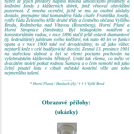
nýbrž že jejich prostory naplnil mnoha uměleckými předměty a
knižními fondy z klášterních sbírek, jimž věnoval obzvláštní
pozornost. Z mnoha ocenění, jichž se mu za osobní zásluhy
dostalo, jmenujme titul komandéra řádu císaře Františka Josefa,
rytíře řádu Železného kříže druhé třídy a čestného občana Vyššího
Brodu, Rožmberka nad Vltavou (Rosenberg), Horní Plané a
Horní Stropnice (Strobnitz). Byl biskupským notářem a
konsistoriálním radou, v roce 1896 stačil ještě oslavit diamantové
(tj. šedesátileté) jubileum svého kněžství, rok nato 40 let ve funkci
opata a v roce 1900 také své devadesátiny, to už jako vůbec
nejstarší kněz v celé budějovické diecézi. Zesnul 13. prosince 1901
na stařeckou slabost a byl se všemi poctami pochován na
vyšebrodském klášterním hřbitově. Unikl tak všemu, co mělo ve
dvacátém století potkat rodnou Šumavu a o čem nemohl mít jako
čelný pisatel listu v cibuli městské kostelní věže ani toho
nejmenšího tušení.
- - - - -
* Horní Planá / Haslach (A) / † † † Vyšší Brod
Obrazové přílohy:
(ukázky)