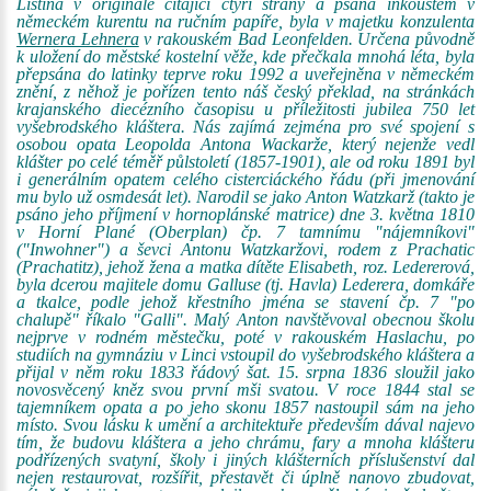
Listina v originále čítající čtyři strany a psaná inkoustem v
německém kurentu na ručním papíře, byla v majetku konzulenta
Wernera Lehnera
v rakouském Bad Leonfelden. Určena původně
k uložení do městské kostelní věže, kde přečkala mnohá léta, byla
přepsána do latinky teprve roku 1992 a uveřejněna v německém
znění, z něhož je pořízen tento náš český překlad, na stránkách
krajanského diecézního časopisu u příležitosti jubilea 750 let
vyšebrodského kláštera. Nás zajímá zejména pro své spojení s
osobou opata Leopolda Antona Wackarže, který nejenže vedl
klášter po celé téměř půlstoletí (1857-1901), ale od roku 1891 byl
i generálním opatem celého cisterciáckého řádu (při jmenování
mu bylo už osmdesát let). Narodil se jako Anton Watzkarž (takto je
psáno jeho příjmení v hornoplánské matrice) dne 3. května 1810
v Horní Plané (Oberplan) čp. 7 tamnímu "nájemníkovi"
("Inwohner") a ševci Antonu Watzkaržovi, rodem z Prachatic
(Prachatitz), jehož žena a matka dítěte Elisabeth, roz. Ledererová,
byla dcerou majitele domu Galluse (tj. Havla) Lederera, domkáře
a tkalce, podle jehož křestního jména se stavení čp. 7 "po
chalupě" říkalo "Galli". Malý Anton navštěvoval obecnou školu
nejprve v rodném městečku, poté v rakouském Haslachu, po
studiích na gymnáziu v Linci vstoupil do vyšebrodského kláštera a
přijal v něm roku 1833 řádový šat. 15. srpna 1836 sloužil jako
novosvěcený kněz svou první mši svatou. V roce 1844 stal se
tajemníkem opata a po jeho skonu 1857 nastoupil sám na jeho
místo. Svou lásku k umění a architektuře především dával najevo
tím, že budovu kláštera a jeho chrámu, fary a mnoha klášteru
podřízených svatyní, školy i jiných klášterních příslušenství dal
nejen restaurovat, rozšířit, přestavět či úplně nanovo zbudovat,