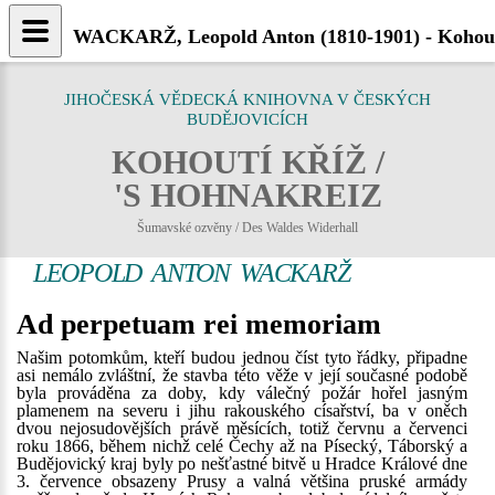
WACKARŽ, Leopold Anton (1810-1901) - Kohout
JIHOČESKÁ VĚDECKÁ KNIHOVNA V ČESKÝCH
BUDĚJOVICÍCH
KOHOUTÍ KŘÍŽ /
'S HOHNAKREIZ
Šumavské ozvěny / Des Waldes Widerhall
LEOPOLD ANTON WACKARŽ
Ad perpetuam rei memoriam
Našim potomkům, kteří budou jednou číst tyto řádky, připadne
asi nemálo zvláštní, že stavba této věže v její současné podobě
byla prováděna za doby, kdy válečný požár hořel jasným
plamenem na severu i jihu rakouského císařství, ba v oněch
dvou nejosudovějších právě měsících, totiž červnu a červenci
roku 1866, během nichž celé Čechy až na Písecký, Táborský a
Budějovický kraj byly po nešťastné bitvě u Hradce Králové dne
3. července obsazeny Prusy a valná většina pruské armády