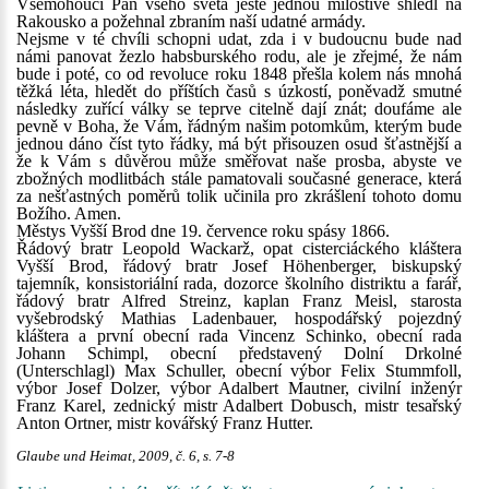
Všemohoucí Pán všeho světa ještě jednou milostivě shlédl na
Rakousko a požehnal zbraním naší udatné armády.
Nejsme v té chvíli schopni udat, zda i v budoucnu bude nad
námi panovat žezlo habsburského rodu, ale je zřejmé, že nám
bude i poté, co od revoluce roku 1848 přešla kolem nás mnohá
těžká léta, hledět do příštích časů s úzkostí, poněvadž smutné
následky zuřící války se teprve citelně dají znát; doufáme ale
pevně v Boha, že Vám, řádným našim potomkům, kterým bude
jednou dáno číst tyto řádky, má být přisouzen osud šťastnější a
že k Vám s důvěrou může směřovat naše prosba, abyste ve
zbožných modlitbách stále pamatovali současné generace, která
za nešťastných poměrů tolik učinila pro zkrášlení tohoto domu
Božího. Amen.
Městys Vyšší Brod dne 19. července roku spásy 1866.
Řádový bratr Leopold Wackarž, opat cisterciáckého kláštera
Vyšší Brod, řádový bratr Josef Höhenberger, biskupský
tajemník, konsistoriální rada, dozorce školního distriktu a farář,
řádový bratr Alfred Streinz, kaplan Franz Meisl, starosta
vyšebrodský Mathias Ladenbauer, hospodářský pojezdný
kláštera a první obecní rada Vincenz Schinko, obecní rada
Johann Schimpl, obecní představený Dolní Drkolné
(Unterschlagl) Max Schuller, obecní výbor Felix Stummfoll,
výbor Josef Dolzer, výbor Adalbert Mautner, civilní inženýr
Franz Karel, zednický mistr Adalbert Dobusch, mistr tesařský
Anton Ortner, mistr kovářský Franz Hutter.
Glaube und Heimat, 2009, č. 6, s. 7-8