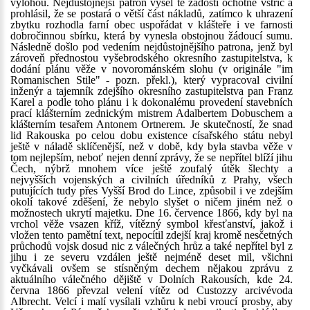
výlohou. Nejdůstojnější patron vyšel té žádosti ochotně vstříc a
prohlásil, že se postará o větší část nákladů, zatímco k uhrazení
zbytku rozhodla farní obec uspořádat v klášteře i ve farnosti
dobročinnou sbírku, která by vynesla obstojnou žádoucí sumu.
Následně došlo pod vedením nejdůstojnějšího patrona, jenž byl
zároveň přednostou vyšebrodského okresního zastupitelstva, k
dodání plánu věže v novorománském slohu (v originále "im
Romanischen Stile" - pozn. překl.), který vypracoval civilní
inženýr a tajemník zdejšího okresního zastupitelstva pan Franz
Karel a podle toho plánu i k dokonalému provedení stavebních
prací klášterním zednickým mistrem Adalbertem Dobuschem a
klášterním tesařem Antonem Ortnerem. Je skutečností, že snad
lid Rakouska po celou dobu existence císařského státu nebyl
ještě v náladě sklíčenější, než v době, kdy byla stavba věže v
tom nejlepším, neboť nejen denní zprávy, že se nepřítel blíží jihu
Čech, nýbrž mnohem více ještě zoufalý útěk šlechty a
nejvyšších vojenských a civilních úředníků z Prahy, všech
putujících tudy přes Vyšší Brod do Lince, způsobil i ve zdejším
okolí takové zděšení, že nebylo slyšet o ničem jiném než o
možnostech ukrytí majetku. Dne 16. července 1866, kdy byl na
vrchol věže vsazen kříž, vítězný symbol křesťanství, jakož i
vložen tento pamětní text, nepocítil zdejší kraj kromě nesčetných
průchodů vojsk dosud nic z válečných hrůz a také nepřítel byl z
jihu i ze severu vzdálen ještě nejméně deset mil, všichni
vyčkávali ovšem se stísněným dechem nějakou zprávu z
aktuálního válečného dějiště v Dolních Rakousích, kde 24.
června 1866 převzal velení vítěz od Custozzy arcivévoda
Albrecht. Velcí i malí vysílali vzhůru k nebi vroucí prosby, aby