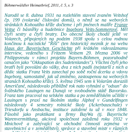
Böhmerwäldler Heimatbrief, 2011, č. 5, s. 3
Narodil se 8. dubna 1931 na rozlehlém stavení zvaném Veitshof
čp. 199 (volarské číslování domů), o němž se na webových
stránkách Kohoutího kříže dočteme i při jménech malíře
Franze
Veitse
či básnířky a hudebnice
Ingeborg Veits-Sommerové
. Měl
čtyři sestry a čtyři bratry. Do obecné školy chodil ještě ve
Volarech, připojených na podzim 1938 spolu s celou rodnou
končinou k nacistické "Říši" (ten historický mezník je na webu
Haus der Bayerischen Geschichte
při krátkém videozáznamu
interview, vedeného s Fritzem Veitsem 29. března 2006 ve
Philippsreutu v rámci projektu Bayern-Böhmen, pozoruhodně
označen jako "Okkupation des Sudetenlandes"). Všichni čtyři jeho
bratři byli povoláni do války, dva z nich padli (nejstarší z nich a
dědic statku Franz Veits zanechal po sobě roční dcerku a vdovu
Ingeborg, samostatně, jak už zmíněno, zastoupenou na webových
stranách Kohoutího kříže). 5. května 1945 sem k Volarům dorazili
Američané, následovalo přibližně rok nato vyhnání a "odsun" do
švábského Lauingen na Dunaji ve svobodném státě Bavorsko.
Franz tam pracoval na selském statku a po zemědělském učilišti v
Lauingen s praxí na školním statku Alphof v Gundelfingen
následovaly 4 semestry rolnické školy (Ackerbauschule) v
Triesdorfu u Ansbachu, instituce založené tu už v roce 1848.
Působil jako praktikant u firmy BayWa (tj. Bayerische
Warenvermittlung, akciová společnost založená roku 1932 v
Mnichově a zabývající se obchodní činností zejména ve
stavebnictví a v zemědělství), správce a stavební mistr v různých