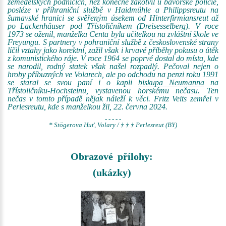
zemědělských podnicích, než konečně zakotvil u bavorské policie,
posléze v příhraniční službě v Haidmühle a Philippsreutu na
šumavské hranici se svěřeným úsekem od Hinterfirmiansreut až
po Lackenhäuser pod Třístoličníkem (Dreisesselberg). V roce
1973 se oženil, manželka Centa byla učitelkou na zvláštní škole ve
Freyungu. S partnery v pohraniční službě z československé strany
líčil vztahy jako korektní, zažil však i krvavé příběhy pokusu o útěk
z komunistického ráje. V roce 1964 se poprvé dostal do místa, kde
se narodil, rodný statek však našel rozpadlý. Pečoval nejen o
hroby příbuzných ve Volarech, ale po odchodu na penzi roku 1991
se staral se svou paní i o kapli
biskupa Neumanna
na
Třístoličníku-Hochsteinu, vystavenou horskému nečasu. Ten
nečas v tomto případě nějak náleží k věci. Fritz Veits zemřel v
Perlesreutu, kde s manželkou žil, 22. června 2024.
- - - - -
* Stögerova Huť, Volary / † † † Perlesreut (BY)
Obrazové přílohy:
(ukázky)