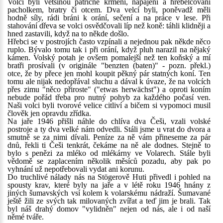
Volci byli většinou patřičně krmeni, napájeni a hřebelcováni
pacholkem, bratry či otcem. Dva velcí byli, poněvadž měli
hodně síly, rádi bráni k orání, sečení a na práce v lese. Při
stahování dřeva se volci osvědčovali líp než koně: táhli klidněji a
hned zastavili, když na to někde došlo.
Hřebci se v postrojích často vzpínali a nejednou pak někde něco
ruplo. Bývalo tomu tak i při orání, když pluh narazil na nějaký
kámen. Volský potah je ovšem pomalejší než ten koňský a mí
bratři prosívali (v originále "benzten (baten)" - pozn. překl.)
otce, že by přece jen mohl koupit pěkný pár statných koní. Ten
tomu ale nijak nedopřával sluchu a dával k úvaze, že na volcích
přes zimu "něco přiroste" ("etwas herwächst") a oproti koním
nebude pořád třeba pro nutný pohyb za každého počasí ven.
Naši volci byli tvorové velice citliví a bičem si vypomoci musil
člověk jen opravdu zřídka.
Na jaře 1946 přišli náhle do chlíva dva Češi, vzali volské
postroje a ty dva velké nám odvedli. Stáli jsme u vrat do dvora a
smutně se za nimi dívali. Peníze za ně vám přineseme za pár
dnů, řekli ti Češi tenkrát, čekáme na ně ale dodnes. Stejně to
bylo s penězi za mléko od mlékárny ve Volarech. Stále byli
vědomě se zaplacením několik měsíců pozadu, aby pak po
vyhnání už nepotřebovali vydat ani korunu.
Do truchlivé nálady nás na Stögerově Huti přivedl i pohled na
spousty krav, které byly na jaře a v létě roku 1946 hnány z
jiných šumavských vsí kolem k volarskému nádraží. Šumavané
ještě žili ze svých tak milovaných zvířat a teď jim je brali. Tak
byl náš drahý domov "vylidněn" nejen od nás, ale i od naší
němé tváře.