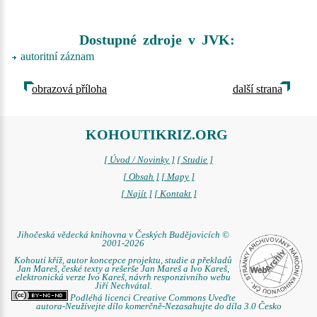
Dostupné zdroje v JVK:
autoritní záznam
obrazová příloha
další strana
KOHOUTIKRIZ.ORG
[ Úvod / Novinky ]
[ Studie ]
[ Obsah ]
[ Mapy ]
[ Najít ]
[ Kontakt ]
Jihočeská vědecká knihovna v Českých Budějovicích ©
2001-2026
Kohoutí kříž, autor koncepce projektu, studie a překladů
Jan Mareš, české texty a rešerše Jan Mareš a Ivo Kareš,
elektronická verze Ivo Kareš, návrh responzivního webu
Jiří Nechvátal.
Podléhá licenci Creative Commons Uveďte
autora-Neužívejte dílo komerčně-Nezasahujte do díla 3.0 Česko