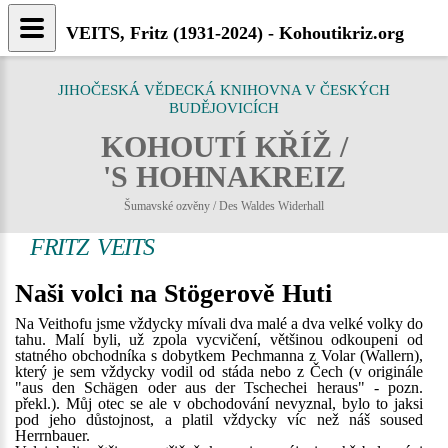
VEITS, Fritz (1931-2024) - Kohoutikriz.org
JIHOČESKÁ VĚDECKÁ KNIHOVNA V ČESKÝCH
BUDĚJOVICÍCH
KOHOUTÍ KŘÍŽ /
'S HOHNAKREIZ
Šumavské ozvěny / Des Waldes Widerhall
FRITZ VEITS
Naši volci na Stögerově Huti
Na Veithofu jsme vždycky mívali dva malé a dva velké volky do
tahu. Malí byli, už zpola vycvičení, většinou odkoupeni od
statného obchodníka s dobytkem Pechmanna z Volar (Wallern),
který je sem vždycky vodil od stáda nebo z Čech (v originále
"aus den Schägen oder aus der Tschechei heraus" - pozn.
překl.). Můj otec se ale v obchodování nevyznal, bylo to jaksi
pod jeho důstojnost, a platil vždycky víc než náš soused
Herrnbauer.