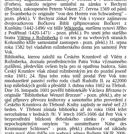
(Forbes), nalezlo nejprve umístění na zámku v Bechyni
(Bechin), zakoupeném Petrem Vokem 27. června 1569 od pánů
ze Švamberka (v originále "von den Herren von Schwanberg" -
pozn. překl.). V Bechyni získal Petr Vok i vysoce zajímavou
dvojsvazkovou Bočkovu Bibli (připisovanou Bočkovi z
Kunštátu /1442-1496/ viz blíže
Wikipedia
, staršímu synovi Jiřího
z Poděbrad /1420-1471/ - pozn. překl.). Po smrti jeho staršího
bratra
Viléma z Rožmberka
(i on ten je na webových stranách
Kohoutího kříže samostatně zastoupen - pozn. překl.) 31. srpna
roku 1582 byl vladařem rožmberského domu jen samotný Petr
Vok.
Bibliotéka, kterou založil na Českém Krumlově už Vilém z
Rožmberka, doznala prostřednictvím Patra Voka významného
rozšíření, především ovšem byla pro ni opatřena budova. Sám
Český Krumlov však zůstal rožmberským jen do pozdní jeseně
roku 1601; 24. října toho roku totiž prodal Petr Vok toto
mnohasetleté panství svého rodu císaři Rudolfu II. za 422000
kop míšeňských grošů a přesídlil 3. dubna roku 1602 na Třeboň.
Dne 16. listopadu 1601 pověřil bibliotekáře Václava
Březana
(v
originále "Bibliothekar Wenzel
Brzezan
" - pozn. překl.), aby se
ujal přípravy převozu knihovny a samotného jeho provedení z
Českého Krumlova do Třeboně. Knihy zaplnily ne méně než 23
beden. V Třeboni zůstala bibliotéka až do roku 1604 ležet
nerozbalena v bednách /9/. V letech 1605-1606 dal Petr Vok v
bezprostřední blízkosti třeboňského zámku (v originále
nepochopitelným omylem "in unmittelbarer Nähe des
Krummauer Schlosses" - pozn. překl.) zbudovat od základu
zcela nový dům (blíže viz webová adresa
Bulletin SKIP, 2006,