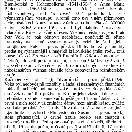
Braniborská z Hohenzollernu /1541-1564/ a Anna Marie
Bádenská /1562-1583/ - pozn. překl.), což beztoho
nádherymilovný rod
"a rosis"
/25/ podnítilo k ještě
významnějšímu vzestupu. Kromě toho byl Vilém příznivcem
alchymistických kouzel a tato vášeň sama ho měla stát 300000
zlatých. Když v roce 1592 skonal, byl blahobyt šumavských
"vladařů z Růže" značně otřesen, Vilémův nástupce, jeho bratr
Petr Vok, jej pak obnovit nedokázal, poněvadž žil přímo
královsky na stejně vysoké noze (v originále "auf gleich
königlichem Fuße" - pozn. překl.). Dluhy ho záhy donutily
prodat nejvýznamnější z majetků královského jmění rodu, totiž
panství
Český Krumlov
, císaři Rudolfu II. /26/ a stáhnout se na
Třeboň, kde vedl postaru luxusní, ba více než královský život až
do svého skonu. Neméně než 16 dam rozličných národností a
náboženských vyznání sloužilo jeho pobavení na rožmberském
dvoře.
Rožmberský "hofštát" (tj. "dvorní stát" - pozn. překl.) Petra
Voka byl neobyčejně rozsáhlý a žádal si nezměrných finančních
nákladů, nehledě ani na vysoké nároky co do poddanských
dodávek naturálií a poživatin. Kromě jeho vlastní tabule se na
třeboňském zámku denně vařilo ještě pro 14 tabulí dalších. U té
první z nich seděly už zmíněné dámy, mezi nimiž krásou zvláště
vynikala proslulá česká mlynářova dcera Zuzana (v originále
"gerühmte tschechische Müllerstochter Susanna" - pozn. překl.),
stolu předsedající. U druhé tabule sedělo šest chlapců z
urozených rodů; u třetí správcové panství, direktoři, úředníci a
oficíři, 19 co do počtu; u čtvrté písaři a nižší oficíři, 17 co do
počtu; u páté muzikanti a tělesní krejčí, 6 co do počtu; u šesté 4