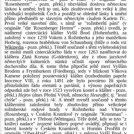
'Rosenherren'" - pozn. překl.) obzvláštní doslova
německou
láskou k umění; byli to oni, kdo zkultivovali ten velký k jihu
vybíhající trojúhelník Čech a později se ohledně lásky k umění
přímo předháněli se slavným
německým
císařem Karlem IV..
První velké stavební dílo, s nímž se "rožmberští páni" (v
originále "die 'Rosenberger Herren'" - pozn. překl.) uvedli, je
nádherný cisterciácký klášter Vyšší Brod (Hohenfurth), za
založený v roce 1259 Vokem z Rožmberka a jeho manželkou
Hedwig, rozenou hraběnkou von Schaunburg (blíže o rodu viz
Wikipedia
- pozn. překl.). Téměř současně s těmi vyšebrodskými
se mohli mniši cisterciáckého řádu v roce 1263 nastěhovat do
kláštera Zlatá Koruna (Goldenkron), aby z obou jazykově
německých
kulturních stánků učinili opory německého
duchovního díla. K tomu třeba připočíst ještě mezi Vyšším
Brodem a Frymburkem (Friedberg), tedy v blízkosti Vítkova
Kamene položený poustevnický klášter (rozhodnutím papeže
Inocence VIII, z roku 1491 zde bylo povoleno žít spolu
příslušníkům řádu eremitů a pavlánů, z výnosu papežských
odpustků zde byl v roce 1523 vysvěcen kostel a klášter - pozn.
překl.)
Hejrov
(dnes Přední Výtoň, německy
Heuraffel
, tj. "lesní
chýše" - pozn. překl.) /4/. A téměř rovněž současně s těmito
klášterními založeními byly zbudovány přímo velkolepé
rožmberské rodové hrady v Rožmberku nad Vltavou
(Rosenberg), v Českém Krumlově (v originále "Krummau" -
pozn. překl.) a v Třeboni (Wittingau). Téže době, kdy se tyto "z
knížecí nadace" zrozené kláštery poprvé uvádějí, připisují se i
hlavní kostely v Českém Krumlově, v Horním Dvořišti (v
originále "Ober-Haid" - pozn. překl.), v městysi Vyšší Brod, v