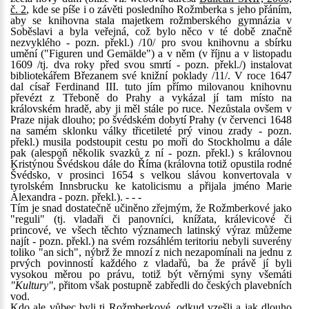
č. 2
, kde se píše i o závěti posledního Rožmberka s jeho přáním,
aby se knihovna stala majetkem rožmberského gymnázia v
Soběslavi a byla veřejná, což bylo něco v té době značně
nezvyklého - pozn. překl.) /10/ pro svou knihovnu a sbírku
umění ("Figuren und Gemälde") a v něm (v říjnu a v listopadu
1609 /tj. dva roky před svou smrtí - pozn. překl./) instalovat
bibliotekářem Březanem své knižní poklady /11/. V roce 1647
dal císař Ferdinand III. tuto jím přímo milovanou knihovnu
převézt z Třeboně do Prahy a vykázal jí tam místo na
královském hradě, aby ji měl stále po ruce. Nezůstala ovšem v
Praze nijak dlouho; po švédském dobytí Prahy (v červenci 1648
na samém sklonku války třicetileté prý vinou zrady - pozn.
překl.) musila podstoupit cestu po moři do Stockholmu a dále
pak (alespoň několik svazků z ní - pozn. překl.) s královnou
Kristýnou Švédskou dále do Říma (královna totiž opustila rodné
Švédsko, v prosinci 1654 s velkou slávou konvertovala v
tyrolském Innsbrucku ke katolicismu a přijala jméno Marie
Alexandra - pozn. překl.). - - -
Tím je snad dostatečně učiněno zřejmým, že Rožmberkové jako
"reguli" (tj. vladaři či panovníci, knížata, králevicové či
princové, ve všech těchto významech latinský výraz můžeme
najít - pozn. překl.) na svém rozsáhlém teritoriu nebyli suverény
toliko "an sich", nýbrž že mnozí z nich nezapomínali na jednu z
prvých povinností každého z vladařů, ba že právě jí byli
vysokou měrou po právu, totiž být věrnými syny všemáti
"Kultury"
, přitom však postupně zabředli do českých plavebních
vod.
Kdo ale vůbec byli ti Rožmberkové, odkud vzešli a jak dlouho