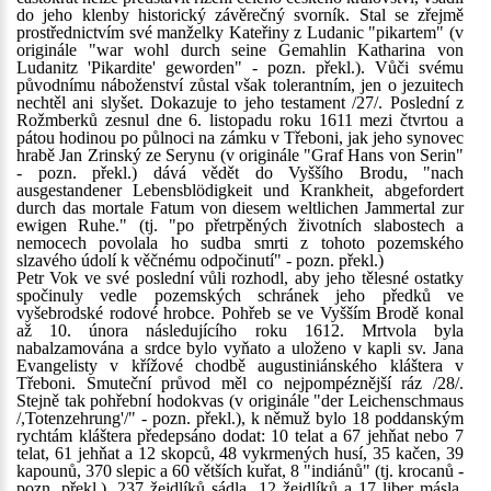
do jeho klenby historický závěrečný svorník. Stal se zřejmě
prostřednictvím své manželky Kateřiny z Ludanic "pikartem" (v
originále "war wohl durch seine Gemahlin Katharina von
Ludanitz 'Pikardite' geworden" - pozn. překl.). Vůči svému
původnímu náboženství zůstal však tolerantním, jen o jezuitech
nechtěl ani slyšet. Dokazuje to jeho testament /27/. Poslední z
Rožmberků zesnul dne 6. listopadu roku 1611 mezi čtvrtou a
pátou hodinou po půlnoci na zámku v Třeboni, jak jeho synovec
hrabě Jan Zrinský ze Serynu (v originále "Graf Hans von Serin"
- pozn. překl.) dává vědět do Vyššího Brodu, "nach
ausgestandener Lebensblödigkeit und Krankheit, abgefordert
durch das mortale Fatum von diesem weltlichen Jammertal zur
ewigen Ruhe." (tj. "po přetrpěných životních slabostech a
nemocech povolala ho sudba smrti z tohoto pozemského
slzavého údolí k věčnému odpočinutí" - pozn. překl.)
Petr Vok ve své poslední vůli rozhodl, aby jeho tělesné ostatky
spočinuly vedle pozemských schránek jeho předků ve
vyšebrodské rodové hrobce. Pohřeb se ve Vyšším Brodě konal
až 10. února následujícího roku 1612. Mrtvola byla
nabalzamována a srdce bylo vyňato a uloženo v kapli sv. Jana
Evangelisty v křížové chodbě augustiniánského kláštera v
Třeboni. Smuteční průvod měl co nejpompéznější ráz /28/.
Stejně tak pohřební hodokvas (v originále "der Leichenschmaus
/,Totenzehrung'/" - pozn. překl.), k němuž bylo 18 poddanským
rychtám kláštera předepsáno dodat: 10 telat a 67 jehňat nebo 7
telat, 61 jehňat a 12 skopců, 48 vykrmených husí, 35 kačen, 39
kapounů, 370 slepic a 60 větších kuřat, 8 "indiánů" (tj. krocanů -
pozn. překl.), 237 žejdlíků sádla, 12 žejdlíků a 17 liber másla,