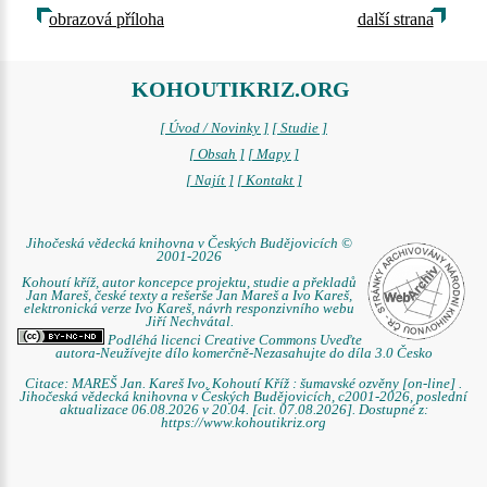
obrazová příloha
další strana
KOHOUTIKRIZ.ORG
[ Úvod / Novinky ]
[ Studie ]
[ Obsah ]
[ Mapy ]
[ Najít ]
[ Kontakt ]
Jihočeská vědecká knihovna v Českých Budějovicích ©
2001-2026
Kohoutí kříž, autor koncepce projektu, studie a překladů
Jan Mareš, české texty a rešerše Jan Mareš a Ivo Kareš,
elektronická verze Ivo Kareš, návrh responzivního webu
Jiří Nechvátal.
Podléhá licenci Creative Commons Uveďte
autora-Neužívejte dílo komerčně-Nezasahujte do díla 3.0 Česko
Citace: MAREŠ Jan. Kareš Ivo. Kohoutí Kříž : šumavské ozvěny [on-line] .
Jihočeská vědecká knihovna v Českých Budějovicích, c2001-2026, poslední
aktualizace 06.08.2026 v 20.04. [cit. 07.08.2026]. Dostupné z:
https://www.kohoutikriz.org