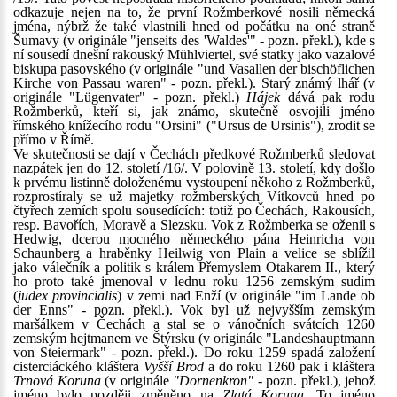
odkazuje nejen na to, že první Rožmberkové nosili německá
jména, nýbrž že také vlastnili hned od počátku na oné straně
Šumavy (v originále "jenseits des 'Waldes'" - pozn. překl.), kde s
ní sousedí dnešní rakouský Mühlviertel, své statky jako vazalové
biskupa pasovského (v originále "und Vasallen der bischöflichen
Kirche von Passau waren" - pozn. překl.). Starý známý lhář (v
originále "Lügenvater" - pozn. překl.)
Hájek
dává pak rodu
Rožmberků, kteří si, jak známo, skutečně osvojili jméno
římského knížecího rodu "Orsini" ("Ursus de Ursinis"), zrodit se
přímo v Římě.
Ve skutečnosti se dají v Čechách předkové Rožmberků sledovat
nazpátek jen do 12. století /16/. V polovině 13. století, kdy došlo
k prvému listinně doloženému vystoupení někoho z Rožmberků,
rozprostíraly se už majetky rožmberských Vítkovců hned po
čtyřech zemích spolu sousedících: totiž po Čechách, Rakousích,
resp. Bavořích, Moravě a Slezsku. Vok z Rožmberka se oženil s
Hedwig, dcerou mocného německého pána Heinricha von
Schaunberg a hraběnky Heilwig von Plain a velice se sblížil
jako válečník a politik s králem Přemyslem Otakarem II., který
ho proto také jmenoval v lednu roku 1256 zemským sudím
(
judex provincialis
) v zemi nad Enží (v originále "im Lande ob
der Enns" - pozn. překl.). Vok byl už nejvyšším zemským
maršálkem v Čechách a stal se o vánočních svátcích 1260
zemským hejtmanem ve Štýrsku (v originále "Landeshauptmann
von Steiermark" - pozn. překl.). Do roku 1259 spadá založení
cisterciáckého kláštera
Vyšší Brod
a do roku 1260 pak i kláštera
Trnová Koruna
(v originále
"Dornenkron"
- pozn. překl.), jehož
jméno bylo později změněno na
Zlatá Koruna
. To jméno