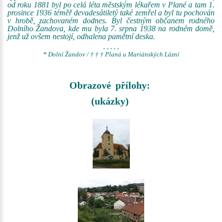
od roku 1881 byl po celá léta městským lékařem v Plané a tam 1.
prosince 1936 téměř devadesátiletý také zemřel a byl tu pochován
v hrobě, zachovaném dodnes. Byl čestným občanem rodného
Dolního Žandova, kde mu byla 7. srpna 1938 na rodném domě,
jenž už ovšem nestojí, odhalena pamětní deska.
- - - - -
* Dolní Žandov / † † † Planá u Mariánských Lázní
Obrazové přílohy:
(ukázky)