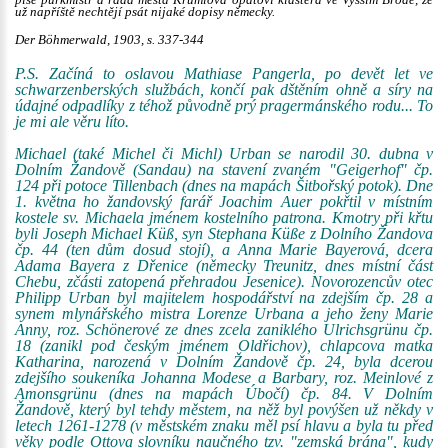
píše purkmistr a rada města Krumlova opatovi kláštera ve Vyšším Brodě, že
už napříště nechtějí psát nijaké dopisy německy.
Der Böhmerwald, 1903, s. 337-344
P.S. Začíná to oslavou Mathiase Pangerla, po devět let ve
schwarzenberských službách, končí pak dštěním ohně a síry na
údajné odpadlíky z téhož původně prý pragermánského rodu... To
je mi ale věru líto.
Michael (také Michel či Michl) Urban se narodil 30. dubna v
Dolním Žandově (Sandau) na stavení zvaném "Geigerhof" čp.
124 při potoce Tillenbach (dnes na mapách Šitbořský potok). Dne
1. května ho žandovský farář Joachim Auer pokřtil v místním
kostele sv. Michaela jménem kostelního patrona. Kmotry při křtu
byli Joseph Michael Küß, syn Stephana Küße z Dolního Žandova
čp. 44 (ten dům dosud stojí), a Anna Marie Bayerová, dcera
Adama Bayera z Dřenice (německy Treunitz, dnes místní část
Chebu, zčásti zatopená přehradou Jesenice). Novorozencův otec
Philipp Urban byl majitelem hospodářství na zdejším čp. 28 a
synem mlynářského mistra Lorenze Urbana a jeho ženy Marie
Anny, roz. Schönerové ze dnes zcela zaniklého Ulrichsgrünu čp.
18 (zanikl pod českým jménem Oldřichov), chlapcova matka
Katharina, narozená v Dolním Žandově čp. 24, byla dcerou
zdejšího soukeníka Johanna Modese a Barbary, roz. Meinlové z
Amonsgrünu (dnes na mapách Úbočí) čp. 84. V Dolním
Žandově, který byl tehdy městem, na něž byl povýšen už někdy v
letech 1261-1278 (v městském znaku měl psí hlavu a byla tu před
věky podle Ottova slovníku naučného tzv. "zemská brána", kudy