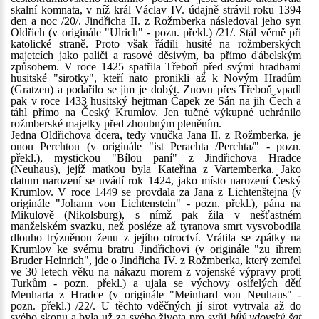
skalní komnata, v níž král Václav IV. údajně strávil roku 1394
den a noc /20/. Jindřicha II. z Rožmberka následoval jeho syn
Oldřich (v originále "Ulrich" - pozn. překl.) /21/. Stál věrně při
katolické straně. Proto však řádili husité na rožmberských
majetcích jako paliči a rasové děsivým, ba přímo ďábelským
způsobem. V roce 1425 spatřila Třeboň před svými hradbami
husitské "sirotky", kteří nato pronikli až k Novým Hradům
(Gratzen) a podařilo se jim je dobýt. Znovu přes Třeboň vpadl
pak v roce 1433 husitský hejtman Čapek ze Sán na jih Čech a
táhl přímo na Český Krumlov. Jen tučné výkupné uchránilo
rožmberské majetky před zhoubným pleněním.
Jedna Oldřichova dcera, tedy vnučka Jana II. z Rožmberka, je
onou Perchtou (v originále "ist Perachta /Perchta/" - pozn.
překl.), mystickou "Bílou paní" z Jindřichova Hradce
(Neuhaus), jejíž matkou byla Kateřina z Vartemberka. Jako
datum narození se uvádí rok 1424, jako místo narození Český
Krumlov. V roce 1449 se provdala za Jana z Lichtenštejna (v
originále "Johann von Lichtenstein" - pozn. překl.), pána na
Mikulově (Nikolsburg), s nímž pak žila v nešťastném
manželském svazku, než posléze až tyranova smrt vysvobodila
dlouho trýzněnou ženu z jejího otroctví. Vrátila se zpátky na
Krumlov ke svému bratru Jindřichovi (v originále "zu ihrem
Bruder Heinrich", jde o Jindřicha IV. z Rožmberka, který zemřel
ve 30 letech věku na nákazu morem z vojenské výpravy proti
Turkům - pozn. překl.) a ujala se výchovy osiřelých dětí
Menharta z Hradce (v originále "Meinhard von Neuhaus" -
pozn. překl.) /22/. U těchto vděčných jí sirot vytrvala až do
svého skonu a byla už za svého života pro svůj
bílý vdovský šat