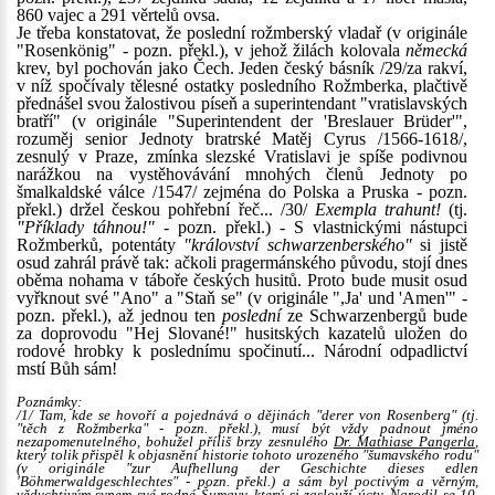
860 vajec a 291 věrtelů ovsa.
Je třeba konstatovat, že poslední rožmberský vladař (v originále
"Rosenkönig" - pozn. překl.), v jehož žilách kolovala
německá
krev, byl pochován jako Čech. Jeden český básník /29/za rakví,
v níž spočívaly tělesné ostatky posledního Rožmberka, plačtivě
přednášel svou žalostivou píseň a superintendant "vratislavských
bratří" (v originále "Superintendent der 'Breslauer Brüder'",
rozuměj senior Jednoty bratrské Matěj Cyrus /1566-1618/,
zesnulý v Praze, zmínka slezské Vratislavi je spíše podivnou
narážkou na vystěhovávání mnohých členů Jednoty po
šmalkaldské válce /1547/ zejména do Polska a Pruska - pozn.
překl.) držel českou pohřební řeč... /30/
Exempla trahunt!
(tj.
"Příklady táhnou!"
- pozn. překl.) - S vlastnickými nástupci
Rožmberků, potentáty
"království schwarzenberského"
si jistě
osud zahrál právě tak: ačkoli pragermánského původu, stojí dnes
oběma nohama v táboře českých husitů. Proto bude musit osud
vyřknout své "Ano" a "Staň se" (v originále ",Ja' und 'Amen'" -
pozn. překl.), až jednou ten
poslední
ze Schwarzenbergů bude
za doprovodu "Hej Slované!" husitských kazatelů uložen do
rodové hrobky k poslednímu spočinutí... Národní odpadlictví
mstí Bůh sám!
Poznámky:
/1/ Tam, kde se hovoří a pojednává o dějinách
"derer von Rosenberg"
(tj.
"těch z Rožmberka"
- pozn. překl.), musí být vždy padnout jméno
nezapomenutelného, bohužel příliš brzy zesnulého
Dr. Mathiase Pangerla
,
který tolik přispěl k objasnění historie tohoto urozeného "šumavského rodu"
(v originále "zur Aufhellung der Geschichte dieses edlen
'Böhmerwaldgeschlechtes" - pozn. překl.) a sám byl poctivým a věrným,