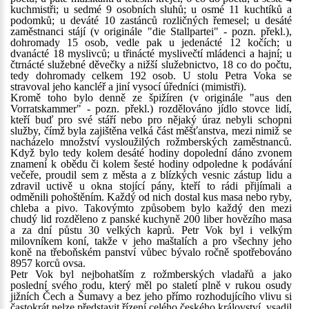
kuchmistři; u sedmé 9 osobních sluhů; u osmé 11 kuchtíků a
podomků; u deváté 10 zastánců rozličných řemesel; u desáté
zaměstnanci stájí (v originále "die Stallpartei" - pozn. překl.),
dohromady 15 osob, vedle pak u jedenácté 12 kočích; u
dvanácté 18 myslivců; u třinácté myslivečtí mládenci a hajní; u
čtrnácté služebné děvečky a nižší služebnictvo, 18 co do počtu,
tedy dohromady celkem 192 osob. U stolu Petra Voka se
stravoval jeho kancléř a jiní vysocí úředníci (mimistři).
Kromě toho bylo denně ze špižíren (v originále "aus den
Vorratskammer" - pozn. překl.) rozdělováno jídlo stovce lidí,
kteří buď pro své stáří nebo pro nějaký úraz nebyli schopni
služby, čímž byla zajištěna velká část měšťanstva, mezi nimiž se
nacházelo množství vysloužilých rožmberských zaměstnanců.
Když bylo tedy kolem desáté hodiny dopolední dáno zvonem
znamení k obědu či kolem šesté hodiny odpoledne k podávání
večeře, proudil sem z města a z blízkých vesnic zástup lidu a
zdravil uctivě u okna stojící pány, kteří to rádi přijímali a
odměnili pohoštěním. Každý od nich dostal kus masa nebo ryby,
chleba a pivo. Takovýmto způsobem bylo každý den mezi
chudý lid rozděleno z panské kuchyně 200 liber hovězího masa
a za dní půstu 30 velkých kaprů. Petr Vok byl i velkým
milovníkem koní, takže v jeho maštalích a pro všechny jeho
koně na třeboňském panství vůbec bývalo ročně spotřebováno
8957 korců ovsa.
Petr Vok byl nejbohatším z rožmberských vladařů a jako
poslední svého rodu, který měl po staletí plně v rukou osudy
jižních Čech a Šumavy a bez jeho přímo rozhodujícího vlivu si
častokrát nelze představit řízení celého českého království, vsadil