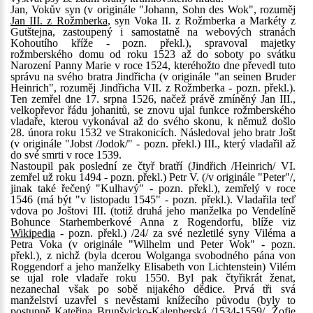
Jan, Vokův syn (v originále "Johann, Sohn des Wok", rozuměj
Jan III. z Rožmberka
, syn Voka II. z Rožmberka a Markéty z
Gutštejna, zastoupený i samostatně na webových stranách
Kohoutího kříže - pozn. překl.), spravoval majetky
rožmberského domu od roku 1523 až do soboty po svátku
Narození Panny Marie v roce 1524, kteréhožto dne převedl tuto
správu na svého bratra Jindřicha (v originále "an seinen Bruder
Heinrich", rozuměj Jindřicha VII. z Rožmberka - pozn. překl.).
Ten zemřel dne 17. srpna 1526, načež právě zmíněný Jan III.,
velkopřevor řádu johanitů, se znovu ujal funkce rožmberského
vladaře, kterou vykonával až do svého skonu, k němuž došlo
28. února roku 1532 ve Strakonicích. Následoval jeho bratr Jošt
(v originále "Jobst /Jodok/" - pozn. překl.) III., který vladařil až
do své smrti v roce 1539.
Nastoupil pak poslední ze čtyř bratří (Jindřich /Heinrich/ VI.
zemřel už roku 1494 - pozn. překl.) Petr V. (/v originále "Peter"/,
jinak také řečený "Kulhavý" - pozn. překl.), zemřelý v roce
1546 (má být "v listopadu 1545" - pozn. překl.). Vladařila teď
vdova po Joštovi III. (totiž druhá jeho manželka po Vendelíně
Bohunce Starhemberkové Anna z Rogendorfu, blíže viz
Wikipedia
- pozn. překl.) /24/ za své nezletilé syny Viléma a
Petra Voka (v originále "Wilhelm und Peter Wok" - pozn.
překl.), z nichž (byla dcerou Wolganga svobodného pána von
Roggendorf a jeho manželky Elisabeth von Lichtenstein) Vilém
se ujal role vladaře roku 1550. Byl pak čtyřikrát ženat,
nezanechal však po sobě nijakého dědice. Prvá tři svá
manželství uzavřel s nevěstami knížecího původu (byly to
postupně Kateřina Brunšvicko-Kalenberská /1534-1559/, Žofie