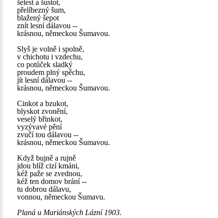
šelest a šustot,
přelíbezný šum,
blažený šepot
znít lesní dálavou --
krásnou, německou Šumavou.
Slyš je volně i spolně,
v chichotu i vzdechu,
co potůček sladký
proudem plný spěchu,
jít lesní dálavou --
krásnou, německou Šumavou.
Cinkot a bzukot,
blyskot zvonění,
veselý břinkot,
vyzývavé pění
zvučí tou dálavou --
krásnou, německou Šumavou.
Když bujně a rujně
jdou blíž cizí kmáni,
kéž paže se zvednou,
kéž ten domov brání --
tu dobrou dálavu,
vonnou, německou Šumavu.
Planá u Mariánských Lázní 1903.