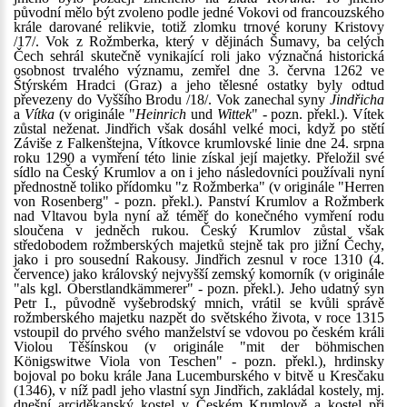
původní mělo být zvoleno podle jedné Vokovi od francouzského
krále darované relikvie, totiž zlomku trnové koruny Kristovy
/17/. Vok z Rožmberka, který v dějinách Šumavy, ba celých
Čech sehrál skutečně vynikající roli jako význačná historická
osobnost trvalého významu, zemřel dne 3. června 1262 ve
Štýrském Hradci (Graz) a jeho tělesné ostatky byly odtud
převezeny do Vyššího Brodu /18/. Vok zanechal syny
Jindřicha
a
Vítka
(v originále "
Heinrich
und
Wittek
" - pozn. překl.). Vítek
zůstal neženat. Jindřich však dosáhl velké moci, když po stětí
Záviše z Falkenštejna, Vítkovce krumlovské linie dne 24. srpna
roku 1290 a vymření této linie získal její majetky. Přeložil své
sídlo na Český Krumlov a on i jeho následovníci používali nyní
přednostně toliko přídomku "z Rožmberka" (v originále "Herren
von Rosenberg" - pozn. překl.). Panství Krumlov a Rožmberk
nad Vltavou byla nyní až téměř do konečného vymření rodu
sloučena v jedněch rukou. Český Krumlov zůstal však
středobodem rožmberských majetků stejně tak pro jižní Čechy,
jako i pro sousední Rakousy. Jindřich zesnul v roce 1310 (4.
července) jako královský nejvyšší zemský komorník (v originále
"als kgl. Oberstlandkämmerer" - pozn. překl.). Jeho udatný syn
Petr I., původně vyšebrodský mnich, vrátil se kvůli správě
rožmberského majetku nazpět do světského života, v roce 1315
vstoupil do prvého svého manželství se vdovou po českém králi
Violou Těšínskou (v originále "mit der böhmischen
Königswitwe Viola von Teschen" - pozn. překl.), hrdinsky
bojoval po boku krále Jana Lucemburského v bitvě u Kresčaku
(1346), v níž padl jeho vlastní syn Jindřich, zakládal kostely, mj.
dnešní arciděkanský kostel v Českém Krumlově a kostel při