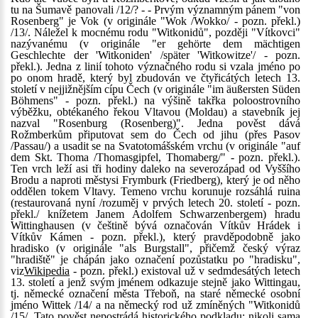
tu na Šumavě panovali /12/? - - Prvým významným pánem "von
Rosenberg" je Vok (v originále "Wok /Wokko/ - pozn. překl.)
/13/. Náležel k mocnému rodu "Witkonidů", později "Vítkovci"
nazývanému (v originále "er gehörte dem mächtigen
Geschlechte der 'Witkoniden' /später 'Witkowitze'/ - pozn.
překl.). Jedna z linií tohoto význačného rodu si vzala jméno po
po onom hradě, který byl zbudován ve čtyřicátých letech 13.
století v nejjižnějším cípu Čech (v originále "im äußersten Süden
Böhmens" - pozn. překl.) na výšině takřka poloostrovního
výběžku, obtékaného řekou Vltavou (Moldau) a stavebník jej
nazval "Rosenburg (Rosenberg)". Jedna pověst dává
Rožmberkům připutovat sem do Čech od jihu (přes Pasov
/Passau/) a usadit se na Svatotomášském vrchu (v originále "auf
dem Skt. Thoma /Thomasgipfel, Thomaberg/" - pozn. překl.).
Ten vrch leží asi tři hodiny daleko na severozápad od Vyššího
Brodu a naproti městysi Frymburk (Friedberg), který je od něho
oddělen tokem Vltavy. Temeno vrchu korunuje rozsáhlá ruina
(restaurovaná nyní /rozuměj v prvých letech 20. století - pozn.
překl./ knížetem Janem Adolfem Schwarzenbergem) hradu
Wittinghausen (v češtině bývá označován Vítkův Hrádek i
Vítkův Kámen - pozn. překl.), který pravděpodobně jako
hradisko (v originále "als Burgstall", přičemž český výraz
"hradiště" je chápán jako označení pozůstatku po "hradisku",
viz
Wikipedia
- pozn. překl.) existoval už v sedmdesátých letech
13. století a jenž svým jménem odkazuje stejně jako Wittingau,
tj. německé označení města Třeboň, na staré německé osobní
jméno Wittek /14/ a na německý rod už zmíněných "Witkonidů
/15/. Tato pověst nepostrádá historického podkladu; nikoli sama