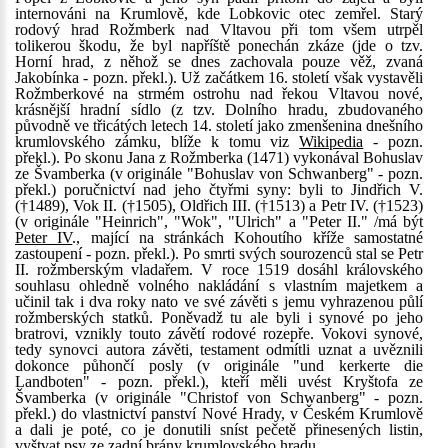
internováni na Krumlově, kde Lobkovic otec zemřel. Starý
rodový hrad Rožmberk nad Vltavou při tom všem utrpěl
tolikerou škodu, že byl napříště ponechán zkáze (jde o tzv.
Horní hrad, z něhož se dnes zachovala pouze věž, zvaná
Jakobínka - pozn. překl.). Už začátkem 16. století však vystavěli
Rožmberkové na strmém ostrohu nad řekou Vltavou nové,
krásnější hradní sídlo (z tzv. Dolního hradu, zbudovaného
původně ve třicátých letech 14. století jako zmenšenina dnešního
krumlovského zámku, blíže k tomu viz
Wikipedia
- pozn.
překl.). Po skonu Jana z Rožmberka (1471) vykonával Bohuslav
ze Švamberka (v originále "Bohuslav von Schwanberg" - pozn.
překl.) poručnictví nad jeho čtyřmi syny: byli to Jindřich V.
(†1489), Vok II. (†1505), Oldřich III. (†1513) a Petr IV. (†1523)
(v originále "Heinrich", "Wok", "Ulrich" a "Peter II." /má být
Peter IV
., mající na stránkách Kohoutího kříže samostatné
zastoupení - pozn. překl.). Po smrti svých sourozenců stal se Petr
II. rožmberským vladařem. V roce 1519 dosáhl královského
souhlasu ohledně volného nakládání s vlastním majetkem a
učinil tak i dva roky nato ve své závěti s jemu vyhrazenou půlí
rožmberských statků. Poněvadž tu ale byli i synové po jeho
bratrovi, vznikly touto závětí rodové rozepře. Vokovi synové,
tedy synovci autora závěti, testament odmítli uznat a uvěznili
dokonce půhončí posly (v originále "und kerkerte die
Landboten" - pozn. překl.), kteří měli uvést Kryštofa ze
Švamberka (v originále "Christof von Schwanberg" - pozn.
překl.) do vlastnictví panství Nové Hrady, v Českém Krumlově
a dali je poté, co je donutili sníst pečetě přinesených listin,
vyštvat psy ze zadní brány krumlovského hradu.