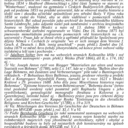
vědychtivým synem své rodné Šumavy, který si zaslouží úcty. Narodil se 10.
května 1834 v
Hodňově (Honetschlag)
v jižní části Šumavy ve stavení zv.
"Witzkerhaus", studoval na gymnáziu v Českých Budějovicích (Budweis) a
pak od podzimu 1855 na pražské univerzitě, kde se věnoval studiu historie a
složil tam i zkoušku učitelské způsobilosti pro střední školy. V říjnu roku
1858 se vydal do Vídně, aby se dále vzdělával v pomocných vědách
historických. Byl odtud povolán jako archivář do benediktinského kláštera
Sankt Lambrecht, jako adjunkt našel pak zaměstnání v archivu krajinského
Joanea ve Štýrském Hradci a nato od 13. dubna 1866 v knížecí
schwarzenberské ústřední registratuře ve Vídni. Dne 16. května 1875 byl
jmenován mimořádným profesorem pomocných věd historických na c.k.
univerzitě v Praze, kde se ihned vřele a upřímně přidružil ke Společnosti pro
dějiny Němců v Čechách (v originále "wo er sich innigst dem Vereine f.
Gesch. d. Deutsch. i. Böh. innig anschloß" - pozn. překl.). Zemřel dne 14.
ledna 1879 ve městě Arco (tehdy jihotyrolském, od konce první světové války
italském) a leží tam i pochován. -
/2/
Adalbert
Stifter
(ten má na webových stranách Kohoutího kříže i své
samostatné zastoupení - pozn. překl.):
Witiko
(Pešť 1866), díl II, s. 174, 182
aj. -
/3/ Viz: Joseph Anton rytíř von Riegger "Materialien zur alten und neuen
Statistik von Böhmen" (1788), sešit I, s. 147, kde se v článku "
Balbin
über die
Lage Böhmens, mit Zusätzen und Verbesserungen" píše také o
Buntingových
výkladech. - P. Bohuslaus Alois
Balbinus
, jezuita, profesor rétoriky a prefekt
škol a Kongregace Nejsvětější Panny, narodil se v roce 1621 v Hradci
Králové s 29. prosince 1688. Jeho díly jsou:
Miscellanea historica regni
Bohemiae", "Epitome historica rerum Bohemicarum", "Bohemia docta"
(tento
titul posledně uvedený vyšel posmrtně péčí Raphaela
Ungara
s jeho
vysvětlivkami), genealogické monografie (hrabata z Kolovrat a z
Gutenštejna), latinské básně aj. -
Balbínovy
práce jsou pro církevní dějiny
Čech obzvláště cenné; viz: Kaspar
Royko
"Einleitung in die christliche
Religions- und Kirchen-Geschichte" (1788), s. 19 a 319.
/4/ Viz: Mitteilungen des Vereines für Geschichte der Deutschen in Böhmen
(dále jen MVGDB - pozn. překl.), roč. XI, č. V a VI.
/5/ Podle
Bernharda
Gruebera
(je také samostatně zastoupen na webových
stranách Kohoutího kříže - pozn. překl.) nesou nejen kostelní stavby na
rožmberských majetcích rysy jihoněmecké architektury, nýbrž i obytné a
hospodářské budovy tu byly od nejstarších dob konstruovány na způsob
tyrolských a štýrských domů. MVGDB, roč. V, č. I.