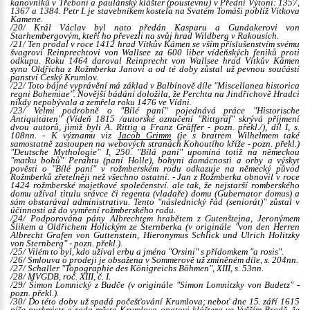
kanovníků v Třeboni a paulánský klášter (poustevnu) v Přední Výtoni: 1357,
1367 a 1384. Petr I. je stavebníkem kostela na Svatém Tomáši poblíž Vítkova
Kamene.
/20/ Král Václav byl nato předán Kasparu a Gundakerovi von
Starhembergovým, kteří ho převezli na svůj hrad Wildberg v Rakousích.
/21/ Ten prodal v roce 1412 hrad Vítkův Kámen se vším příslušenstvím svému
švagrovi Reinprechtovi von Wallsee za 600 liber vídeňských feniků proti
odkupu. Roku 1464 daroval Reinprecht von Wallsee hrad Vítkův Kámen
synu Oldřicha z Rožmberka Janovi a od té doby zůstal už pevnou součástí
panství Český Krumlov.
/22/ Toto bájné vyprávění má základ v
Balbínově
díle "Miscellanea historica
regni Bohemiae". Novější bádání doložila, že Perchta na Jindřichově Hradci
nikdy nepobývala a zemřela roku 1476 ve Vídni.
/23/ Velmi podrobně o "Bílé paní" pojednává práce "Historische
Antiquitäten" (Vídeň 1815 /autorské označení "Rittgräf" skrývá příjmení
dvou autorů, jimiž byli A. Rittig a Franz Gräffer - pozn. překl./), díl I, s.
108nn. - K významu viz
Jacob Grimm
(je s bratrem Wilhelmem také
samostatně zastoupen na webových stranách Kohoutího kříže - pozn. překl.)
"Deutsche Mythologie" I, 250. "Bílá paní" upomíná totiž na německou
"matku bohů" Perahtu (paní Holle), bohyni domácnosti a orby a výskyt
pověsti o "Bílé paní" v rožmberském rodu odkazuje na německý původ
Rožmberků zřetelněji než všechno ostatní. - Jan z Rožmberka obnovil v roce
1424 rožmberské majetkové společenství. ale tak, že nejstarší romberského
domu užíval titulu srávce či regenta (vladaře) domu (
Gubernator domus
) a
sám obstarával administrativu. Tento "následnický řád (seniorát)" zůstal v
účinnosti až do vymření rožmberského rodu.
/24/ Podporována pány Albrechtem hrabětem z Gutenštejna, Jeronýmem
Šlikem a Oldřichem Holickým ze Šternberka (v originále "von den Herren
Albrecht Grafen von Guttenstein, Hieronymus Schlick und Ulrich Holitzky
von Sternberg" - pozn. překl.).
/25/ Vilém to byl, kdo užíval erbu a jména "Orsini" s přídomkem "a rosis".
/26/ Smlouva o prodeji je obsažena v Sommerově už zmíněném díle, s. 204nn.
/27/ Schaller "Topographie des Königreichs Böhmen", XIII, s. 53nn.
/28/ MVGDB, roč. XIII, č. I.
/29/ Šimon Lomnický z Budče (v originále "Simon Lomnitzky von Budetz" -
pozn. překl.).
/30/ Do této doby už spadá počešťování Krumlova; neboť dne 15. září 1615