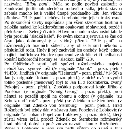
nazývána
"Bílou paní"
. Měla se podle pověsti zasloužit o
zbudování jindřichohradeckého rodového sídla, jehož stavba
zabrala mnoho let k veliké útrapě poddaného lidu. Jen vlídná
přímluva "Bílé paní" ulehčovala robotujícím jejich trpký osud.
Po dokončení stavby uspořádala jim všem skvostnou hostinu a
založila nadaci ke každoročnímu opakování té slavnosti, později
přeložené na Zelený čtvrtek. Hlavním chodem slavnostní tabule
byla proslulá "sladká kaše". Po svém skonu zjevovala se čas od
času jako dobromyslný a vlídný přízrak "Bílé paní" na
rožmberských hradních sídlech, aby ohlásila smrt někoho z
příslušníků rodu. Hněv ji prý zachvátil jen onehdy, když jednou
majitel Jindřichova Hradce opomenul ze skrblictví či nedbalosti
konání každoroční hostiny se "sladkou kaší" /23/.
Po Oldřichově smrti byli správci rožmberského majetku
nebožtíkovi synové Jošt (/v originále "Jodok" - pozn. překl./
†1459), Jindřich (/v originále "Heinrich" - pozn. překl./ †1456) a
Jan (v originále "Johann" - pozn. překl.), z nichž ovšem vynikl
toliko posledně jmenovaný (byl to Jan II. z Rožmberka, zvaný
Pokojný - pozn. překl.). Zpočátku podporoval krále Jiřího z
Poděbrad (v originále "König Georg" - pozn. překl.), proti
němuž se později spojil na obranu a odpor (v originále "zu
Schutz und Trutz" - pozn. překl.) se Zdeňkem ze Šternberka (v
originále "mit Zdenko von Sternburg" - pozn. překl.). Hrad
Rožmberk byl tehdy dán v zástavu Janu Popelovi z Lobkovic (v
originále "an Johann Popel von Lobkowiz" - pozn. překl.), který
zůstal věren králi, pročež Zdeněk ze Šternberka rožmberský
hrad oblehl, dobyl a poté znovu navrátil Janu z Rožmberka.
Popel z Lobkovic a jeho syn padli přitom do zajetí a byli