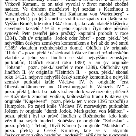
Vítkově Kameni, to on také vyvolal v život mnohé zbožné
nadace. Ve druhém manželství byl sezdán s Kateřinou z
Vartemberka (v originále "mit Katharina von Wartenberg" -
pozn. překl.), po jejíž smrti se vrátil zase zpátky do kláštera ve
Vyšším Brodě, kde roku 1347 skonal; jako zakladatelé klášterů a
stavebníci kostelů /19/ šli v jeho stopách i čtyři otce přeživší
synové: Petr (zemřel jako pražský kapitulní probošt v roce
1384), Jošt (/v originále "Jodok oder Jobst" - pozn. překl./ byl
nejvyšším českým zemským komorníkem a byl až do své smrti
/1369/ vladařem rožmberského domu), Oldřich (/v originále
"Ulrich" - pozn. překl./ následoval Jošta ve funkci rožmberského
vladaře a jeho syn Jindřich se stal nejvyšším zemským
purkrabím; Oldřich skonal roku 1390) a Jan (/v originále
"Johann" - pozn. překl./ zemřel v roce 1389). Oldřichův syn
Jindřich II. (/v originále "Heinrich II." - pozn. překl./ skonal
roku 1412), nejprve nejvyšší český zemský komorník a nejvyšší
zemský purkrabí krále Václava IV. (v originále "erst
Oberstlandkämmerer und Oberstburggraf K. Wenzels IV." -
pozn. překl.), dostal se pak s králem do krvavé rozepře, přičemž
se Rožmberk zmocnil Vodňan, královského hradu Kuklova (/v
originále "Kugelweit" - pozn. překl./ ten v roce 1395 rozbořil) a
Humpolce. Po zajetí krále Václava IV. moravským purkrabím
Joštem (v originále "durch Jodok, Markgrafen von Mähren" -
pozn. překl.) byl to právě Jindřich z Rožmberka, kdo krále
věznil na svých hradech Soběslav (v originále "Sobeslau" -
pozn. překl.), Třeboň, Dívčí Kámen (v originále "Maidstein" -
pozn. překl.) a Český Krumlov, kde se v labyrintu
českokrumlovského hradního "podsvětí" ještě dlouho ukazovala