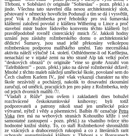
Třeboni, v Soběslavi (v originále "Sobieslau" - pozn. překl.) a
jinde. Všechna tato stavební díla nesou architektonický sloh,
pěstovaný v německy hovořícím Podunají a tím se dá i vysvětlit,
proč Vok z Rožmberka prvé řeholníky pro svá šumavská
klášterní založení povolal z kláštera Wilhering u Lince a proč
stavební mistr budov řádového konventu těchto klášterů byl
pravděpodobně rovněž cisterciácký mnich /5/. Jakkoli hodny
uznání jsou zásluhy rožmberského domu o architektonické
dědictví Šumavy, jsou snad ještě překonány velkolepou
rožmberskou podporou malířského umění. Tato mecenášská
aktivita náleží výlučně 14. století. Odhlédneme-li od Karlštejna,
nenachází se v nijaké zemi na této straně Alp tak velký počet
"deskových obrazů" (v originále "eine so große Anzahl von
'Tafelbildern'" - pozn. překl.) jako na dávné rožmberské državě;
Mnohé z těchto maleb náležejí umělecké škole, povolané sem do
Čech císařem Karlem IV., jiné však vykazují charakter na této
škole nezávislý a pocházejí, nakolik to dosavadní zkoumání
zaručují, od umělců, pracujících jen pro pány z Rožmberka, tedy
od jejich dvorních malířů /7/.
"Vladaři z Růže" jsou ovšem i zakladateli dnes bohužel
rozchvácené českokrumlovské knihovny; byli totiž
podporovateli a patrony nikoli snad jen umělecké práce
výtvarné, nýbrž i vědy a písemnictví. Balbín /8/ označuje
Petra
Voka
(ten má na webových stranách Kohoutího kříže i své
samostatné zastoupení - pozn. překl.) za vlsatního tvůrce této
hodnotné knižní sbírky. To, co staří Rožmberkové shromáždili
ze vzácných a drahocenných rukopisů a co z literárních rarit
uchovaly augustiniánské kláštery v Třeboni a v Borovanech