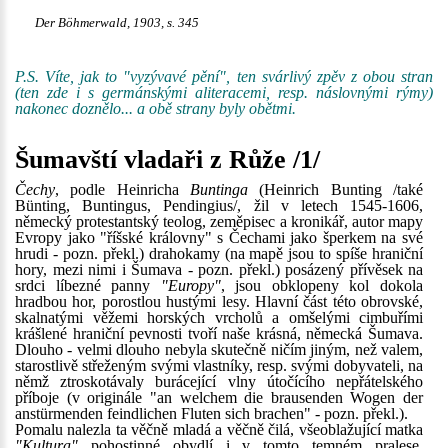
Der Böhmerwald, 1903, s. 345
P.S. Víte, jak to "vyzývavé pění", ten svárlivý zpěv z obou stran
(ten zde i s germánskými aliteracemi, resp. náslovnými rýmy)
nakonec doznělo... a obě strany byly obětmi.
Šumavští vladaři z Růže /1/
Čechy
, podle Heinricha
Buntinga
(Heinrich Bunting /také
Bünting, Buntingus, Pendingius/, žil v letech 1545-1606,
německý protestantský teolog, zeměpisec a kronikář, autor mapy
Evropy jako "říšské královny" s Čechami jako šperkem na své
hrudi - pozn. překl.) drahokamy (na mapě jsou to spíše hraniční
hory, mezi nimi i Šumava - pozn. překl.) posázený přívěsek na
srdci líbezné panny
"Europy"
, jsou obklopeny kol dokola
hradbou hor, porostlou hustými lesy. Hlavní část této obrovské,
skalnatými věžemi horských vrcholů a omšelými cimbuřími
krášlené hraniční pevnosti tvoří naše krásná, německá Šumava.
Dlouho - velmi dlouho nebyla skutečně ničím jiným, než valem,
starostlivě střeženým svými vlastníky, resp. svými dobyvateli, na
němž ztroskotávaly burácející vlny útočícího nepřátelského
příboje (v originále "an welchem die brausenden Wogen der
anstürmenden feindlichen Fluten sich brachen" - pozn. překl.).
Pomalu nalezla ta věčně mladá a věčně čilá, všeoblažující matka
"Kultura"
pohostinné obydlí i v tomto temném pralese,