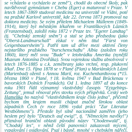
se vcházelo a vycházelo ze země"), chodil do obecné školy, pak
navštěvoval gymnázium v Chebu (Eger) a maturoval v Praze. V
letech 1867-1869 studoval medicinu na univerzitě ve Vídni, poté
na pražské Karlově univerzitě, kde 22. června 1873 promoval na
doktora mediciny. Se svým přítelem Michaelem Müllerem (1849-
1914), který byl městským lékařem ve Františkových Lázních
(Franzensbad), založil roku 1872 v Praze tzv. "Egerer Landtag"
(tj. "Chebský zemský sněm") a stal se jeho předsedou (jako
"Oberst-Landmarschall" získal v něm titul "Fürst von
Geigenbauersheim"). Patřil tam už dříve mezi aktivní členy
nejstaršího pražského "burschenschaftu" Albia (založen roku
1860), který měl svou "Bude" v letohrádku Amerika (nynější
Muzeum Antonína Dvořáka). Svou vojenskou službu absolvoval v
letech 1876-1885 u c.k. zeměbrany jako vrchní, resp. plukovní
lékař. Dne 15. října 1878 se v Plané (Plan) u Mariánských Lázní
(Marienbad) oženil s Annou Marií, roz. Kuchenhardtovou (*15.
března 1860 v Plané, †18. května 1947 v Bad Brückenau v
bavorských Dolních Frankách). Od 1. ledna 1897 až do konce
roku 1901 řídil významný vlastivědný časopis "Erzgebirgs-
Zeitung", jemuž věnoval přes stovku svých příspěvků. Český web
Hamelika
ho nazývá "vlastivědníkem kraje číslo jedna", přičemž
bychom tím krajem musili chápat značně širokou oblast
západních Čech (v roce 1896 vydal práci "Zur Literatur
Westböhmens"). Přestože byl silně nacionálně zaměřen (jeho
heslem prý bylo "Deutsch auf ewig!", tj. "Německým navěky!")
přiznával hraniční oblasti původní název "Chodenwald", tj.
"Chodský les", v němž čeští panovníci zakazovali mýcení,
vypalování i osidlování. Psal i básně, mnohé v chebském nářečí,