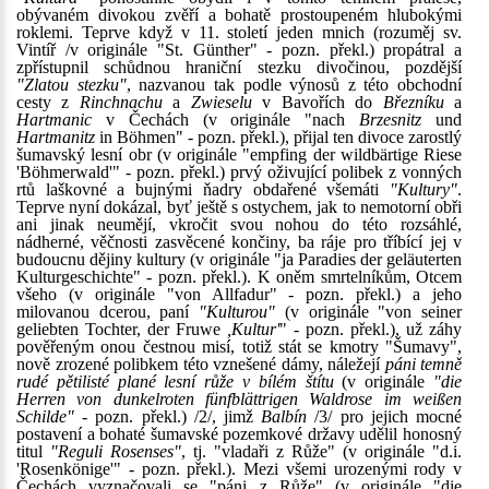
obývaném divokou zvěří a bohatě prostoupeném hlubokými
roklemi. Teprve když v 11. století jeden mnich (rozuměj sv.
Vintíř /v originále "St. Günther" - pozn. překl.) propátral a
zpřístupnil schůdnou hraniční stezku divočinou, pozdější
"Zlatou stezku"
, nazvanou tak podle výnosů z této obchodní
cesty z
Rinchnachu
a
Zwieselu
v Bavořích do
Březníku
a
Hartmanic
v Čechách (v originále "nach
Brzesnitz
und
Hartmanitz
in Böhmen" - pozn. překl.), přijal ten divoce zarostlý
šumavský lesní obr (v originále "empfing der wildbärtige Riese
'Böhmerwald'" - pozn. překl.) prvý oživující polibek z vonných
rtů laškovné a bujnými ňadry obdařené všemáti
"Kultury"
.
Teprve nyní dokázal, byť ještě s ostychem, jak to nemotorní obři
ani jinak neumějí, vkročit svou nohou do této rozsáhlé,
nádherné, věčnosti zasvěcené končiny, ba ráje pro tříbící jej v
budoucnu dějiny kultury (v originále "ja Paradies der geläuterten
Kulturgeschichte" - pozn. překl.). K oněm smrtelníkům, Otcem
všeho (v originále "von Allfadur" - pozn. překl.) a jeho
milovanou dcerou, paní
"Kulturou"
(v originále "von seiner
geliebten Tochter, der Fruwe
,Kultur'
" - pozn. překl.), už záhy
pověřeným onou čestnou misí, totiž stát se kmotry "Šumavy",
nově zrozené polibkem této vznešené dámy, náležejí
páni temně
rudé pětilisté plané lesní růže v bílém štítu
(v originále
"die
Herren von dunkelroten fünfblättrigen Waldrose im weißen
Schilde"
- pozn. překl.) /2/, jimž
Balbín
/3/ pro jejich mocné
postavení a bohaté šumavské pozemkové državy udělil honosný
titul
"Reguli Rosenses"
, tj. "vladaři z Růže" (v originále "d.i.
'Rosenkönige'" - pozn. překl.). Mezi všemi urozenými rody v
Čechách vyznačovali se "páni z Růže" (v originále "die