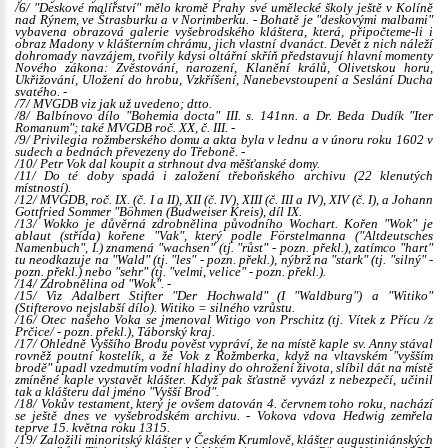
/6/ "Deskové malířství" mělo kromě Prahy své umělecké školy ještě v Kolíně
nad Rýnem, ve Štrasburku a v Norimberku. - Bohatě je "deskovými malbami"
vybavena obrazová galerie vyšebrodského kláštera, která, připočteme-li i
obraz Madony v klášterním chrámu, jich vlastní dvanáct. Devět z nich náleží
dohromady navzájem, tvořily kdysi oltářní skříň představují hlavní momenty
Nového zákona: Zvěstování, narození, Klanění králů, Olivetskou horu,
Ukřižování, Uložení do hrobu, Vzkříšení, Nanebevstoupení a Seslání Ducha
svatého. -
/7/ MVGDB viz jak už uvedeno; dtto.
/8/
Balbínovo
dílo "Bohemia docta" III. s. 141nn. a Dr. Beda
Dudík
"Iter
Romanum"; také MVGDB roč. XX, č. III. -
/9/ Privilegia rožmberského domu a akta byla v lednu a v únoru roku 1602 v
sudech a bednách převezeny do Třeboně. -
/10/ Petr Vok dal koupit a strhnout dva měšťanské domy.
/11/ Do té doby spadá i založení třeboňského archivu (22 klenutých
místností).
/12/ MVGDB, roč. IX. (č. I a II), XII (č. IV), XIII (č. III a IV), XIV (č. I), a Johann
Gottfried
Sommer
"Böhmen (Budweiser Kreis), díl IX.
/13/
Wokko
je důvěrná zdrobnělina původního
Wochart
. Kořen
"Wok"
je
ablaut (střída) kořene
"Vak"
, který podle Förstelmanna ("Altdeutsches
Namenbuch", I.) znamená "wachsen" (tj. "růst" - pozn. překl.), zatímco "hart"
tu neodkazuje na "Wald" (tj. "les" - pozn. překl.), nýbrž na "stark" (tj. "silný" -
pozn. překl.) nebo "sehr" (tj. "velmi, velice" - pozn. překl.).
/14/ Zdrobnělina od "Wok". -
/15/ Viz Adalbert
Stifter
"Der Hochwald" (I "Waldburg") a "Witiko"
(
Stifterovo
nejslabší dílo). Witiko = silného vzrůstu.
/16/ Otec našeho Voka se jmenoval
Witigo
von Prschitz (tj.
Vítek
z Přícu /z
Prčice/ - pozn. překl.), Táborský kraj.
/17/ Ohledně
Vyššího Brodu
pověst vypráví, že na místě kaple sv. Anny stával
rovněž poutní kostelík, a že Vok z Rožmberka, když na vltavském "vyšším
brodě" upadl vzedmutím vodní hladiny do ohrožení života, slíbil dát na místě
zmíněné kaple vystavět klášter. Když pak šťastně vyvázl z nebezpečí, učinil
tak a klášteru dal jméno "Vyšší Brod".
/18/ Vokův testament, který je ovšem datován 4. červnem toho roku, nachází
se ještě dnes ve vyšebrodském archivu. - Vokova vdova Hedwig zemřela
teprve 15. května roku 1315.
/19/ Založili minoritský klášter v Českém Krumlově, klášter augustiniánských