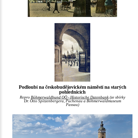
Podloubí na českobudějovickém náměstí na starých
pohlednicích
Repro
Böhmerwaldbund OÖ - Historische Datenbank
(ze sbírky
Dr. Otto Spitzenbergera, Puchenau a Böhmerwaldmuseum
Passau)