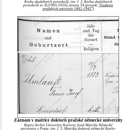
Knihy zkušebních protokolů, inv. č. 2, Kniha zkušebních
protokolů sv. II (1905-1910), strana 34 (projekt
"Studenti
pražských univerzit 1882-1945"
)
Záznam v matrice doktorů pražské německé univerzity
Repro Archiv Univerzity Karlovy, fond Matriky Německé
univerzity v Praze, inv. č. 3, Matrika doktorů německé Karlo-