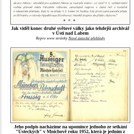
Jak viděl konec druhé světové války jako tehdejší archivář
v Ústí nad Labem
Repro www stránky
Nové ústecké přehledy
Jeho podpis nacházíme na upomínce jednoho ze setkání
"Ústeckých" v Mnichově roku 1952, která je jedním z