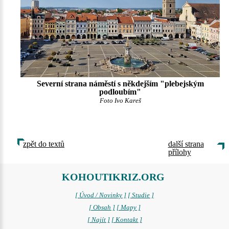
Severní strana náměstí s někdejším "plebejským
podloubím"
Foto Ivo Kareš
zpět do textů
další strana
přílohy
KOHOUTIKRIZ.ORG
[ Úvod / Novinky ]
[ Studie ]
[ Obsah ]
[ Mapy ]
[ Najít ]
[ Kontakt ]