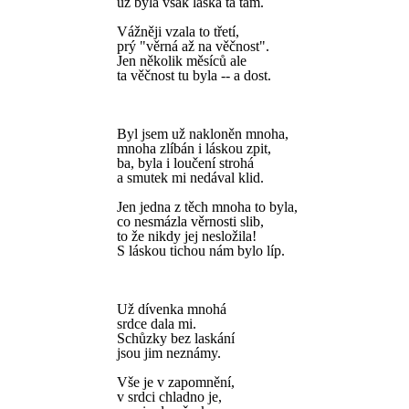
už byla však láska ta tam.
Vážněji vzala to třetí,
prý "věrná až na věčnost".
Jen několik měsíců ale
ta věčnost tu byla -- a dost.
Byl jsem už nakloněn mnoha,
mnoha zlíbán i láskou zpit,
ba, byla i loučení strohá
a smutek mi nedával klid.
Jen jedna z těch mnoha to byla,
co nesmázla věrnosti slib,
to že nikdy jej nesložila!
S láskou tichou nám bylo líp.
Už dívenka mnohá
srdce dala mi.
Schůzky bez laskání
jsou jim neznámy.
Vše je v zapomnění,
v srdci chladno je,