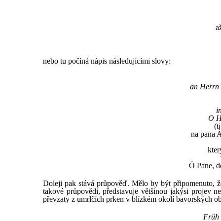
a
nebo tu počíná nápis následujícími slovy:
an Herrn 
i
O H
(t
na pana A
kter
Ó Pane, de
Doleji pak stává průpověď. Mělo by být připomenuto, ž
takové průpovědi, představuje většinou jakýsi projev n
převzaty z umrlčích prken v blízkém okolí bavorských o
Früh 