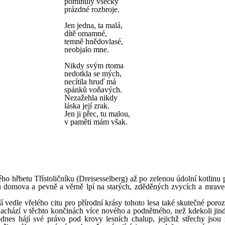
pominuly všecky
prázdné rozbroje.
Jen jedna, ta malá,
dítě omamné,
temně hnědovlasé,
neobjalo mne.
Nikdy svým rtoma
nedotkla se mých,
necítila hruď má
spánků voňavých.
Nezažehla nikdy
láska její zrak.
Jen ji přec, tu malou,
v paměti mám však.
ého hřbetu Třístoličníku (Dreisesselberg) až po zelenou údolní kotlinu 
dou domova a pevně a věrně lpí na starých, zděděných zvycích a mrav
ší vedle vřelého citu pro přírodní krásy tohoto lesa také skutečné por
nachází v těchto končinách více nového a podnětného, než kdekoli jind
dnes hájí své právo pod krovy lesních chalup, jejichž střechy jsou 