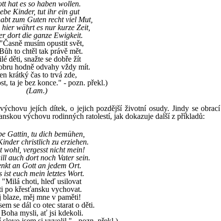
tt hat es so haben wollen.
ebe Kinder, tut ihr ein gut
abt zum Guten recht viel Mut,
hier währt es nur kurze Zeit,
r dort die ganze Ewigkeit.
. "Časně musím opustit svět,
Bůh to chtěl tak právě mět.
lé děti, snažte se dobře žít
obru hodně odvahy vždy mít.
en krátký čas to trvá zde,
t, ta je bez konce." - pozn. překl.)
(Lam.)
výchovu jejích dítek, o jejich pozdější životní osudy. Jindy se obrací
nskou výchovu rodinných ratolestí, jak dokazuje další z příkladů:
be Gattin, tu dich bemühen,
inder christlich zu erziehen.
t wohl, vergesst nicht mein!
ill auch dort noch Vater sein.
nkt an Gott an jedem Ort.
 ist euch mein letztes Wort.
j. "Milá choti, hleď usilovat
ti po křesťansku vychovat.
j blaze, měj mne v paměti!
sem se dál co otec starat o děti.
Boha mysli, ať jsi kdekoli.
 slovo jsem si vyvolil." - pozn. překl.)