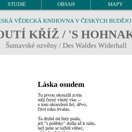
STUDIE
OBSAH
MAPY
ESKÁ VĚDECKÁ KNIHOVNA V ČESKÝCH BUDĚJO
UTÍ KŘÍŽ / 'S HOHNA
Šumavské ozvěny / Des Waldes Widerhall
Láska osudem
Tu prvou okouzlil zcela
můj černý vlnitý vlas --
v tom okouzlení žel, děvo,
čtvrt roku trvalas.
Ta druhá mi listy psala,
jež "s polibky" došla až k nám,
než jsme se uzřeli vůbec,