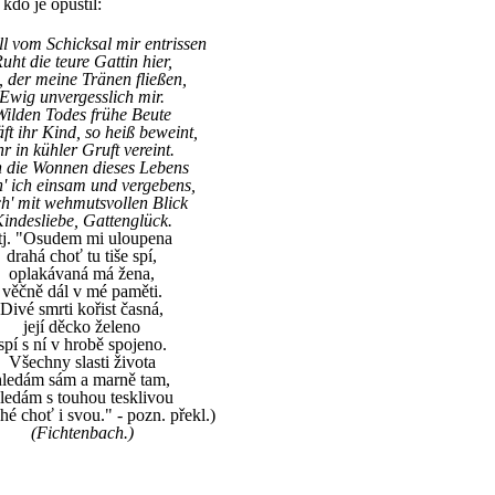
kdo je opustil:
l vom Schicksal mir entrissen
uht die teure Gattin hier,
, der meine Tränen fließen,
Ewig unvergesslich mir.
Wilden Todes frühe Beute
ft ihr Kind, so heiß beweint,
hr in kühler Gruft vereint.
 die Wonnen dieses Lebens
' ich einsam und vergebens,
h' mit wehmutsvollen Blick
indesliebe, Gattenglück.
tj. "Osudem mi uloupena
drahá choť tu tiše spí,
oplakávaná má žena,
věčně dál v mé paměti.
Divé smrti kořist časná,
její děcko želeno
spí s ní v hrobě spojeno.
Všechny slasti života
hledám sám a marně tam,
ledám s touhou tesklivou
ahé choť i svou." - pozn. překl.)
(Fichtenbach.)