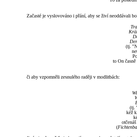
Začasté je vyslovováno i přání, aby se živí neoddávali bo
Tra
Krän
De
Der
(tj. "
ne
Po
to On časně 
či aby vzpomněli zesnulého raději v modlitbách:
Wi
W
(tj
kéž k
k
otčenáš 
(
Fichtenb