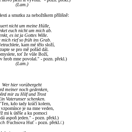
(Lam.)
lesti a smutku za nebožtíkem přílišně:
uert nicht um meine Hülle,
ket euch nicht um mich ab.
nkt, es ist ja Gottes Wille.
 mich rief so früh ins Grab.
Netruchlete, kam mé tělo složí,
trapte se pro mě pořád dál.
myslete, toť že vůle Boží,
v hrob mne povolal." - pozn. překl.)
(Lam.)
Wer hier vorübergeht
rd meiner noch gedenken,
ird mir zu Hilf und Trost
Ein Vaterunser schenken.
. "Ten, kdo tady kráčí kolem,
 vzpomínce je na mne veden,
éž mi k útěše a ku pomoci
dá aspoň jeden." - pozn. překl.)
ach
/Fuchsova Huť - pozn. překl./.)