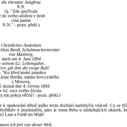
die ehrsame Jungfrau
N.N.
(tj. "Zde spočívala
ž do svého uložení v hrob
ctná panna
N.N." - pozn. překl.)
Christliches Andenken
Alois Bredl, Schuhmachermeister
von Maxberg,
starb am 4. Juni 1894
n seinem 62. Lebensjahre.
err, gib ihm die ewige Ruh!
j. "Ku křesťanské památce
loise Bredla, mistra ševcovského
z Maxova,
ý skonal dne 4. června 1894
v 62. roce svého života.
j mu pokoj věčný! - pozn. překl.)
e k opakování téhož jejího textu dochází nadobyčej vzácně. Co se tý
ebožtíkův k pozůstalým, jako je tomu třeba u následujících ukázek, kt
bcí Lam a Furth im Wald:
muss ich fort von dieser Welt,