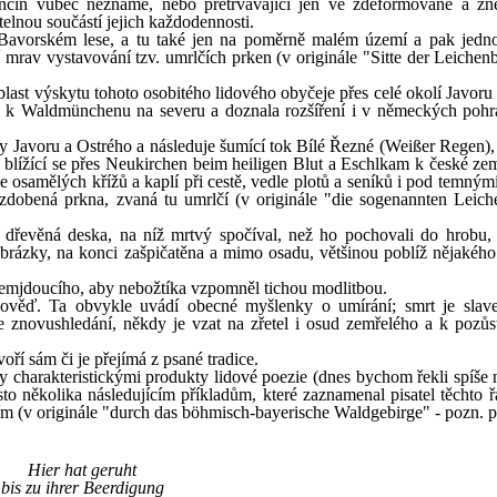
nčin vůbec neznámé, nebo přetrvávající jen ve zdeformované a zn
lnou součástí jejich každodennosti.
 Bavorském lese, a tu také jen na poměrně malém území a pak jedno
mrav vystavování tzv. umrlčích prken (v originále "Sitte der Leichenbr
blast výskytu tohoto osobitého lidového obyčeje přes celé okolí Javoru
k Waldmünchenu na severu a doznala rozšíření i v německých pohr
y Javoru a Ostrého a následuje šumící tok Bílé Řezné (Weißer Regen), o
, blížící se přes Neukirchen beim heiligen Blut a Eschlkam k české zem
e osamělých křížů a kaplí při cestě, vedle plotů a seníků i pod temným
zdobená prkna, zvaná tu umrlčí (v originále "die sogenannten Leich
á dřevěná deska, na níž mrtvý spočíval, než ho pochovali do hrobu,
rázky, na konci zašpičatěna a mimo osadu, většinou poblíž nějakého 
olemjdoucího, aby nebožtíka vzpomněl tichou modlitbou.
pověď. Ta obvykle uvádí obecné myšlenky o umírání; smrt je slav
e znovushledání, někdy je vzat na zřetel i osud zemřelého a k pozůs
oří sám či je přejímá z psané tradice.
 charakteristickými produkty lidové poezie (dnes bychom řekli spíše n
ísto několika následujícím příkladům, které zaznamenal pisatel těchto 
(v originále "durch das böhmisch-bayerische Waldgebirge" - pozn. př
Hier hat geruht
bis zu ihrer Beerdigung