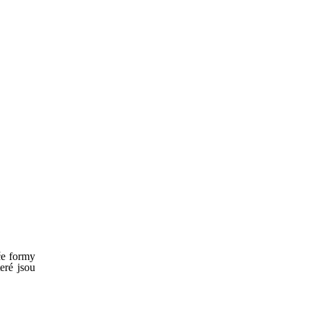
če formy
eré jsou