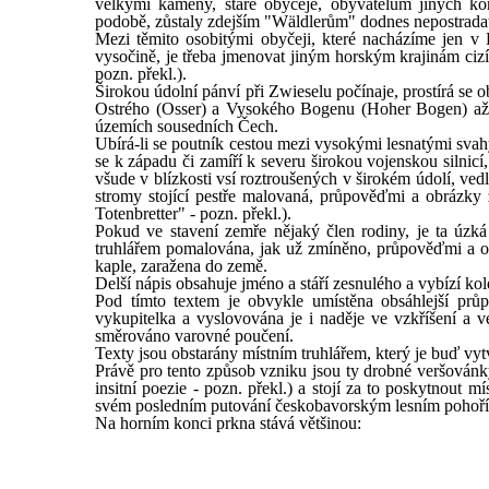
velkými kameny, staré obyčeje, obyvatelům jiných ko
podobě, zůstaly zdejším "Wäldlerům" dodnes nepostradate
Mezi těmito osobitými obyčeji, které nacházíme jen v
vysočině, je třeba jmenovat jiným horským krajinám cizí 
pozn. překl.).
Širokou údolní pánví při Zwieselu počínaje, prostírá se o
Ostrého (Osser) a Vysokého Bogenu (Hoher Bogen) až 
územích sousedních Čech.
Ubírá-li se poutník cestou mezi vysokými lesnatými svah
se k západu či zamíří k severu širokou vojenskou silnicí
všude v blízkosti vsí roztroušených v širokém údolí, vedl
stromy stojící pestře malovaná, průpověďmi a obrázky 
Totenbretter" - pozn. překl.).
Pokud ve stavení zemře nějaký člen rodiny, je ta úzk
truhlářem pomalována, jak už zmíněno, průpověďmi a ob
kaple, zaražena do země.
Delší nápis obsahuje jméno a stáří zesnulého a vybízí k
Pod tímto textem je obvykle umístěna obsáhlejší prů
vykupitelka a vyslovována je i naděje ve vzkříšení a v
směrováno varovné poučení.
Texty jsou obstarány místním truhlářem, který je buď vytv
Právě pro tento způsob vzniku jsou ty drobné veršovánky
insitní poezie - pozn. překl.) a stojí za to poskytnout m
svém posledním putování českobavorským lesním pohořím 
Na horním konci prkna stává většinou: