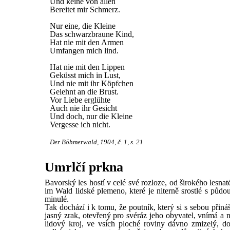
Und keine von allen
Bereitet mir Schmerz.
Nur eine, die Kleine
Das schwarzbraune Kind,
Hat nie mit den Armen
Umfangen mich lind.
Hat nie mit den Lippen
Geküsst mich in Lust,
Und nie mit ihr Köpfchen
Gelehnt an die Brust.
Vor Liebe erglühte
Auch nie ihr Gesicht
Und doch, nur die Kleine
Vergesse ich nicht.
Der Böhmerwald, 1904, č. 1, s. 21
Umrlčí prkna
Bavorský les hostí v celé své rozloze, od širokého lesnat
im Wald lidské plemeno, které je niterně srostlé s pů
minulé.
Tak dochází i k tomu, že poutník, který si s sebou přiná
jasný zrak, otevřený pro svéráz jeho obyvatel, vnímá a 
lidový kroj, ve vsích ploché roviny dávno zmizelý, do