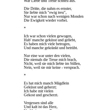
War Liebe und Treue schnell aus.
Die Dritte, die nahm es ernster,
Sie liebte mich "ewig treu",
Nur war schon nach wenigen Monden
Die Ewigkeit wieder vorbei.
*
Ich war schon vielen gewogen,
Hab' manche geküsst und geliebt,
Es haben mich viele betrogen,
Und manche gekränkt und betrübt.
Nur eine war unter den vielen,
Die niemals die Treue mich brach,
Nicht, weil sie mich liebte im Stillen,
Nein, weil sie mir keine - versprach.
*
Es hat mich manch Mägdlein
Geküsst und geherzt;
Ich habe mit vielen
Gekost und gescherzt.
Vergessen sind alle
Und kalt ist das Herz,