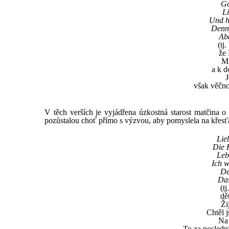
Go
Li
Und h
Denn 
Abe
(tj
že 
Mi
a k d
J
však věčnos
V těch verších je vyjádřena úzkostná starost matčina o 
pozůstalou choť přímo s výzvou, aby pomyslela na křesťa
Lie
Die K
Leb
Ich w
De
Das
(t
dě
Ži
Chtěl j
Na 
To za poslední