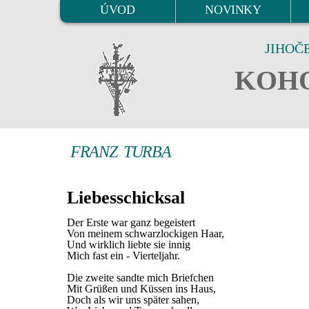
ÚVOD
NOVINKY
JIHOČ
KOHO
FRANZ TURBA
Liebesschicksal
Der Erste war ganz begeistert
Von meinem schwarzlockigen Haar,
Und wirklich liebte sie innig
Mich fast ein - Vierteljahr.
Die zweite sandte mich Briefchen
Mit Grüßen und Küssen ins Haus,
Doch als wir uns später sahen,