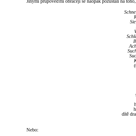
Jinými průpověďmi obracejí se naopak pozůstalí na toho, 
Schnel
R
Sie
Schlä
I
Ach
Such
Suc
K
(
h
dítě dr
Nebo: