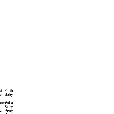
při Furth
ech doby
ozumění a
e. Starý
zatíženy