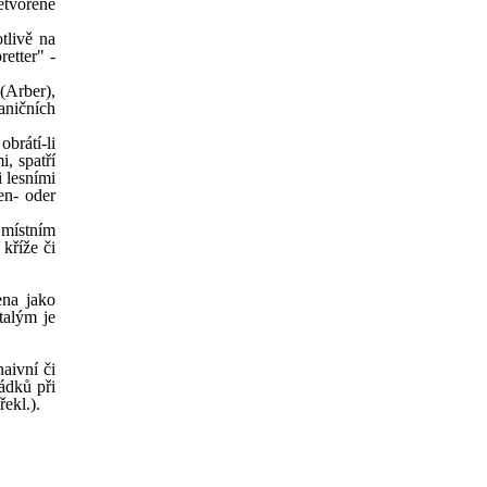
etvořené
tlivě na
etter" -
 (Arber),
aničních
brátí-li
i, spatří
i lesními
en- oder
 místním
kříže či
ena jako
talým je
aivní či
řádků při
ekl.).