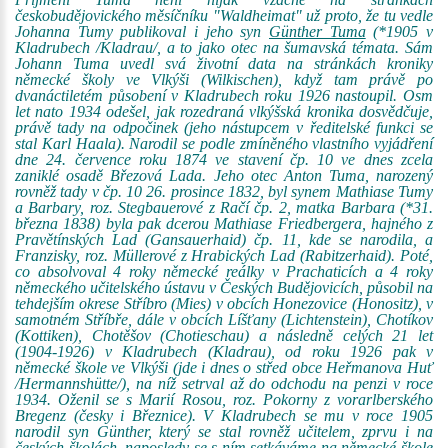
českobudějovického měsíčníku "Waldheimat" už proto, že tu vedle
Johanna Tumy publikoval i jeho syn
Günther Tuma
(*1905 v
Kladrubech /Kladrau/, a to jako otec na šumavská témata. Sám
Johann Tuma uvedl svá životní data na stránkách kroniky
německé školy ve Vlkýši (Wilkischen), když tam právě po
dvanáctiletém působení v Kladrubech roku 1926 nastoupil. Osm
let nato 1934 odešel, jak rozedraná vlkýšská kronika dosvědčuje,
právě tady na odpočinek (jeho nástupcem v ředitelské funkci se
stal Karl Haala). Narodil se podle zmíněného vlastního vyjádření
dne 24. července roku 1874 ve stavení čp. 10 ve dnes zcela
zaniklé osadě Březová Lada. Jeho otec Anton Tuma, narozený
rovněž tady v čp. 10 26. prosince 1832, byl synem Mathiase Tumy
a Barbary, roz. Stegbauerové z Račí čp. 2, matka Barbara (*31.
března 1838) byla pak dcerou Mathiase Friedbergera, hajného z
Pravětínských Lad (Gansauerhaid) čp. 11, kde se narodila, a
Franzisky, roz. Müllerové z Hrabických Lad (Rabitzerhaid). Poté,
co absolvoval 4 roky německé reálky v Prachaticích a 4 roky
německého učitelského ústavu v Českých Budějovicích, působil na
tehdejším okrese Stříbro (Mies) v obcích Honezovice (Honositz), v
samotném Stříbře, dále v obcích Líšťany (Lichtenstein), Chotíkov
(Kottiken), Chotěšov (Chotieschau) a následně celých 21 let
(1904-1926) v Kladrubech (Kladrau), od roku 1926 pak v
německé škole ve Vlkýši (jde i dnes o střed obce Heřmanova Huť
/Hermannshütte/), na níž setrval až do odchodu na penzi v roce
1934. Oženil se s Marií Rosou, roz. Pokorny z vorarlberského
Bregenz (česky i Březnice). V Kladrubech se mu v roce 1905
narodil syn Günther, který se stal rovněž učitelem, zprvu i na
českých školách, naposledy se s ním setkáváme na německé škole