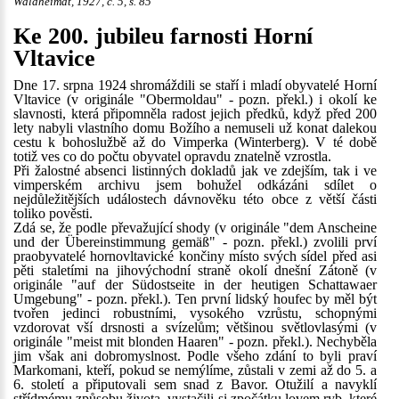
Waldheimat, 1927, č. 5, s. 85
Ke 200. jubileu farnosti Horní
Vltavice
Dne 17. srpna 1924 shromáždili se staří i mladí obyvatelé Horní
Vltavice (v originále "Obermoldau" - pozn. překl.) i okolí ke
slavnosti, která připomněla radost jejich předků, když před 200
lety nabyli vlastního domu Božího a nemuseli už konat dalekou
cestu k bohoslužbě až do Vimperka (Winterberg). V té době
totiž ves co do počtu obyvatel opravdu znatelně vzrostla.
Při žalostné absenci listinných dokladů jak ve zdejším, tak i ve
vimperském archivu jsem bohužel odkázáni sdílet o
nejdůležitějších událostech dávnověku této obce z větší části
toliko pověsti.
Zdá se, že podle převažující shody (v originále "dem Anscheine
und der Übereinstimmung gemäß" - pozn. překl.) zvolili prví
praobyvatelé hornovltavické končiny místo svých sídel před asi
pěti staletími na jihovýchodní straně okolí dnešní Zátoně (v
originále "auf der Südostseite in der heutigen Schattawaer
Umgebung" - pozn. překl.). Ten první lidský houfec by měl být
tvořen jedinci robustními, vysokého vzrůstu, schopnými
vzdorovat vší drsnosti a svízelům; většinou světlovlasými (v
originále "meist mit blonden Haaren" - pozn. překl.). Nechyběla
jim však ani dobromyslnost. Podle všeho zdání to byli praví
Markomani, kteří, pokud se nemýlíme, zůstali v zemi až do 5. a
6. století a připutovali sem snad z Bavor. Otužilí a navyklí
střídmému způsobu života, vystačili si zpočátku lovem ryb, které