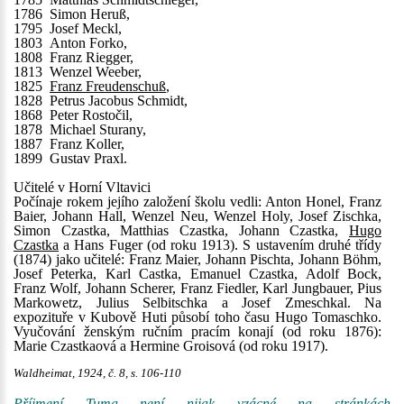
1786 Simon Heruß,
1795 Josef Meckl,
1803 Anton Forko,
1808 Franz Riegger,
1813 Wenzel Weeber,
1825
Franz Freudenschuß
,
1828 Petrus Jacobus Schmidt,
1868 Peter Rostočil,
1878 Michael Sturany,
1887 Franz Koller,
1899 Gustav Praxl.
Učitelé v Horní Vltavici
Počínaje rokem jejího založení školu vedli: Anton Honel, Franz
Baier, Johann Hall, Wenzel Neu, Wenzel Holy, Josef Zischka,
Simon Czastka, Matthias Czastka, Johann Czastka,
Hugo
Czastka
a Hans Fuger (od roku 1913). S ustavením druhé třídy
(1874) jako učitelé: Franz Maier, Johann Pischta, Johann Böhm,
Josef Peterka, Karl Castka, Emanuel Czastka, Adolf Bock,
Franz Wolf, Johann Scherer, Franz Fiedler, Karl Jungbauer, Pius
Markowetz, Julius Selbitschka a Josef Zmeschkal. Na
expozituře v Kubově Huti působí toho času Hugo Tomaschko.
Vyučování ženským ručním pracím konají (od roku 1876):
Marie Czastkaová a Hermine Groisová (od roku 1917).
Waldheimat, 1924, č. 8, s. 106-110
Příjmení Tuma není nijak vzácné na stránkách