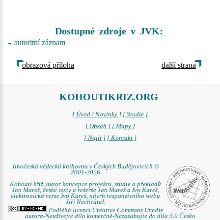
Dostupné zdroje v JVK:
autoritní záznam
obrazová příloha
další strana
KOHOUTIKRIZ.ORG
[ Úvod / Novinky ]
[ Studie ]
[ Obsah ]
[ Mapy ]
[ Najít ]
[ Kontakt ]
Jihočeská vědecká knihovna v Českých Budějovicích ©
2001-2026
Kohoutí kříž, autor koncepce projektu, studie a překladů
Jan Mareš, české texty a rešerše Jan Mareš a Ivo Kareš,
elektronická verze Ivo Kareš, návrh responzivního webu
Jiří Nechvátal.
Podléhá licenci Creative Commons Uveďte
autora-Neužívejte dílo komerčně-Nezasahujte do díla 3.0 Česko