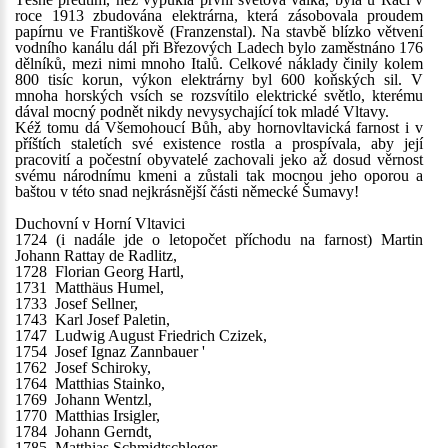
roce 1913 zbudována elektrárna, která zásobovala proudem
papírnu ve Františkově (Franzenstal). Na stavbě blízko větvení
vodního kanálu dál při Březových Ladech bylo zaměstnáno 176
dělníků, mezi nimi mnoho Italů. Celkové náklady činily kolem
800 tisíc korun, výkon elektrárny byl 600 koňských sil. V
mnoha horských vsích se rozsvítilo elektrické světlo, kterému
dával mocný podnět nikdy nevysychající tok mladé Vltavy.
Kéž tomu dá Všemohoucí Bůh, aby hornovltavická farnost i v
příštích staletích své existence rostla a prospívala, aby její
pracovití a počestní obyvatelé zachovali jeko až dosud věrnost
svému národnímu kmeni a zůstali tak mocnou jeho oporou a
baštou v této snad nejkrásnější části německé Šumavy!
Duchovní v Horní Vltavici
1724 (i nadále jde o letopočet příchodu na farnost) Martin
Johann Rattay de Radlitz,
1728 Florian Georg Hartl,
1731 Matthäus Humel,
1733 Josef Sellner,
1743 Karl Josef Paletin,
1747 Ludwig August Friedrich Czizek,
1754 Josef Ignaz Zannbauer '
1762 Josef Schiroky,
1764 Matthias Stainko,
1769 Johann Wentzl,
1770 Matthias Irsigler,
1784 Johann Gerndt,
1785 Matthias Schmidtschleger,