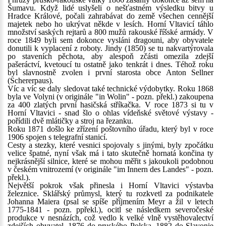
Šumavu. Když lidé uslyšeli o nešťastném výsledku bitvy u
Hradce Králové, počali zahrabávat do země všechen cennější
majetek nebo ho ukrývat někde v lesích. Horní Vltavicí táhlo
množství saských rejtarů a 800 mužů rakouské říšské armády. V
roce 1849 byli sem dokonce vysláni dragouni, aby obyvatele
donutili k vyplacení z roboty. Jindy (1850) se tu nakvartýrovala
po staveních pěchota, aby alespoň zčásti omezila zdejší
pašeráctví, kvetoucí tu ostatně jako tenkrát i dnes. Téhož roku
byl slavnostně zvolen i první starosta obce Anton Sellner
(Schererpaus).
Víc a víc se daly sledovat také technické výdobytky. Roku 1868
byla ve Volyni (v originále "in Wolin" - pozn. překl.) zakoupena
za 400 zlatých první hasičská stříkačka. V roce 1873 si tu v
Horní Vltavici - snad šlo o ohlas vídeňské světové výstavy -
pořídili dvě mlátičky a stroj na řezanku.
Roku 1871 došlo ke zřízení poštovního úřadu, který byl v roce
1906 spojen s telegrafní stanicí.
Cesty a stezky, které vesnici spojovaly s jinými, byly zpočátku
velice špatné, nyní však má i tato skutečně hornatá končina ty
nejkrásnější silnice, které se mohou měřit s jakoukoli podobnou
v českém vnitrozemí (v originále "im Innern des Landes" - pozn.
překl.).
Největší pokrok však přinesla i Horní Vltavici výstavba
železnice. Sklářský průmysl, který tu rozkvetl za podnikatele
Johanna Maiera (psal se spíše příjmením Meyr a žil v letech
1775-1841 - pozn. ppřekl.), ocitl se následkem severočeské
produkce v nesnázích, což vedlo k velké vlně vystěhovalectví
zdejších obyvatel, 1876 do pruského Polska, 1882 do Slavonie