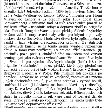
(historická oblast mezi dnešním Chorvatskem a Srbskem - pozn.
překl.) a velké množství pak ovšem i do Ameriky. To všechno se
změnilo, když železnice i odtud - 1899 byla otevřena železniční
trať z Volar /Wallern/ do Lenory, 1900 z Vimperka přes Horní
Vltavici do Lenory a už předtím roku 1867 dodal kníže
Schwarzenberg k výstavbě tratí 24 tisíc železničních pražců ze
své lesní těžby - usnadnila odbyt a dopravu zboží (v originále
"das Fortschaffung der Ware" - pozn. překl.). Skleněné výrobky
ze šumavské Lenory se teď staly velice proslulými a putovaly
doslova do celého světa. I bohatství dřeva bylo zpřístupněno a
vznikl i tady vlastní dřevozpracující průmysl. Ze staletých
odvětvených kmenů se na tomto území vyrábělo rezonanční
dřevo. K tomu byly používány i v pralese ležící "Rohnen" (tj.
práchně - pozn. překl.), chráněné před rozkladem pod vrstvou
zeminy, nyní jako vzácnost vyhrabávané. Velmi staré dřevo bylo
používáno i pro výrobu dřevěných okrajů (lubů) řešet (v
originále "Siebränder" - pozn. překl.), které byly předmětem
domácké výroby právě tady v okolí Horní Vltavice, v Zátoni, v
Březových Ladech a v Polce. Píle místních lidí dokázala po
domácku, nezávisle na každé velkovýrobě, zhotovovat i mnoho
jiných obchodních artiklů, jako třeba prkénka k výrobě houslí,
součásti klavírů (kladívková mechanika klaviatury), dřeváky,
lopaty, lžíce a kvedlačky, hrábě, rukojeti kos, loukotě vozových
kol, žaluzie, dřevěný drát, kolovraty atd. atd.. Během posledních
staletí tu vyrostlo množství pil, které parní oř roznášel dál do
světa. Dřevo se plavilo po vodních tocích, na jejichž břehy bylo
i k vazbě vorů dopravováno už v zimě.
Těsně předtím, než vypukla první světová válka, byla u Račí v