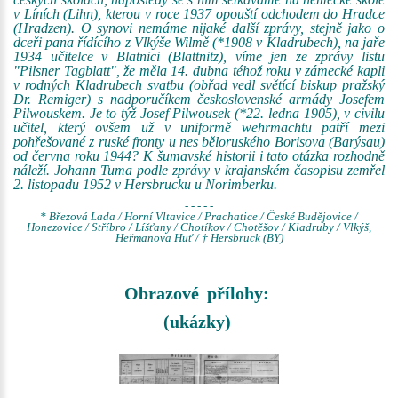
v Líních (Lihn), kterou v roce 1937 opouští odchodem do Hradce
(Hradzen). O synovi nemáme nijaké další zprávy, stejně jako o
dceři pana řídícího z Vlkýše Wilmě (*1908 v Kladrubech), na jaře
1934 učitelce v Blatnici (Blattnitz), víme jen ze zprávy listu
"Pilsner Tagblatt", že měla 14. dubna téhož roku v zámecké kapli
v rodných Kladrubech svatbu (obřad vedl světící biskup pražský
Dr. Remiger) s nadporučíkem československé armády Josefem
Pilwouskem. Je to týž Josef Pilwousek (*22. ledna 1905), v civilu
učitel, který ovšem už v uniformě wehrmachtu patří mezi
pohřešované z ruské fronty u nes běloruského Borisova (Barýsau)
od června roku 1944? K šumavské historii i tato otázka rozhodně
náleží. Johann Tuma podle zprávy v krajanském časopisu zemřel
2. listopadu 1952 v Hersbrucku u Norimberku.
- - - - -
* Březová Lada / Horní Vltavice / Prachatice / České Budějovice /
Honezovice / Stříbro / Líšťany / Chotíkov / Chotěšov / Kladruby / Vlkýš,
Heřmanova Huť / † Hersbruck (BY)
Obrazové přílohy:
(ukázky)