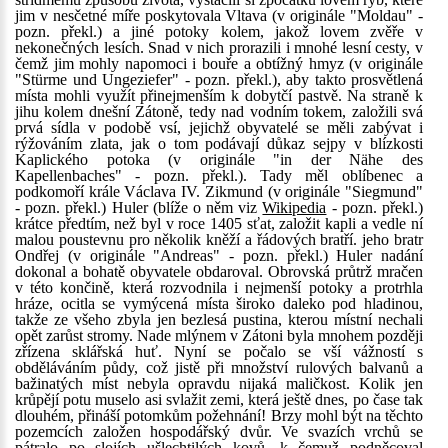
jim v nesčetné míře poskytovala Vltava (v originále "Moldau" -
pozn. překl.) a jiné potoky kolem, jakož lovem zvěře v
nekonečných lesích. Snad v nich prorazili i mnohé lesní cesty, v
čemž jim mohly napomoci i bouře a obtížný hmyz (v originále
"Stürme und Ungeziefer" - pozn. překl.), aby takto prosvětlená
místa mohli využít přinejmenším k dobytčí pastvě. Na straně k
jihu kolem dnešní Zátoně, tedy nad vodním tokem, založili svá
prvá sídla v podobě vsí, jejichž obyvatelé se měli zabývat i
rýžováním zlata, jak o tom podávají důkaz sejpy v blízkosti
Kaplického potoka (v originále "in der Nähe des
Kapellenbaches" - pozn. překl.). Tady měl oblíbenec a
podkomoří krále Václava IV. Zikmund (v originále "Siegmund"
- pozn. překl.) Huler (blíže o něm viz
Wikipedia
- pozn. překl.)
krátce předtím, než byl v roce 1405 sťat, založit kapli a vedle ní
malou poustevnu pro několik kněží a řádových bratří. jeho bratr
Ondřej (v originále "Andreas" - pozn. překl.) Huler nadání
dokonal a bohatě obyvatele obdaroval. Obrovská průtrž mračen
v této končině, která rozvodnila i nejmenší potoky a protrhla
hráze, ocitla se vymýcená místa široko daleko pod hladinou,
takže ze všeho zbyla jen bezlesá pustina, kterou místní nechali
opět zarůst stromy. Nade mlýnem v Zátoni byla mnohem později
zřízena sklářská huť. Nyní se počalo se vší vážností s
obděláváním půdy, což jistě při množství rulových balvanů a
bažinatých míst nebyla opravdu nijaká maličkost. Kolik jen
krůpějí potu muselo asi svlažit zemi, která ještě dnes, po čase tak
dlouhém, přináší potomkům požehnání! Brzy mohl být na těchto
pozemcích založen hospodářský dvůr. Ve svazích vrchů se
pátralo po slojích ušlechtilých kovů, k čemuž podněcoval