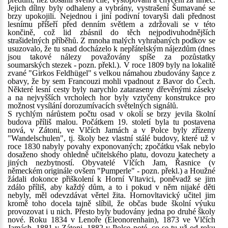
Jejich dílny byly odhaleny a vybrány, vystrašení Šumavané se
brzy upokojili. Nejednou i jiní podivní tovaryši dali přednost
lesnímu příšeří před denním světlem a zdržovali se v této
končině, což lid zbásnil do těch nejpodivuhodnějších
strašidelných příběhů. Z mnoha malých vyhrabaných podkov se
usuzovalo, že tu snad docházelo k nepřátelským nájezdům (dnes
jsou takové nálezy považovány spíše za pozůstatky
soumarských stezek - pozn. překl.). V roce 1809 byly na lokalitě
zvané "Girkos Feldhügel" s velkou námahou zbudovány šance z
obavy, že by sem Francouzi mohli vpadnout z Bavor do Čech.
Některé lesní cesty byly narychlo zataraseny dřevěnými záseky
a na nejvyšších vrcholech hor byly vztyčeny konstrukce pro
možnost vysílání dorozumívacích světelných signálů.
S rychlým nárůstem počtu osad v okolí se brzy jevila školní
budova příliš malou. Počátkem 19. století byla tu postavena
nová, v Zátoni, ve Vlčích Jamách a v Polce byly zřízeny
"Wandelschulen", tj. školy bez vlastní stálé budovy, které už v
roce 1830 nabyly povahy exponovaných; zpočátku však nebylo
dosaženo shody ohledně učitelského platu, dovozu katechety a
jiných nezbytností. Obyvatelé Vlčích Jam, Řasnice (v
německém originále ovšem "Pumperle" - pozn. překl.) a Houžné
žádali dokonce přiškolení k Horní Vltavici, poněvadž se jim
zdálo příliš, aby každý dům, a to i pokud v něm nijaké děti
nebyly, měl odevzdávat věrtel žita. Hornovltavický učitel jim
kromě toho docela tajně slíbil, že občas bude školní výuku
provozovat i u nich. Přesto byly budovány jedna po druhé školy
nové. Roku 1834 v Lenoře (Eleonorenhain), 1873 ve Vlčích
Jamách, 1881 v Zátoni, 1882 v Polce poté, co se tu už od roku