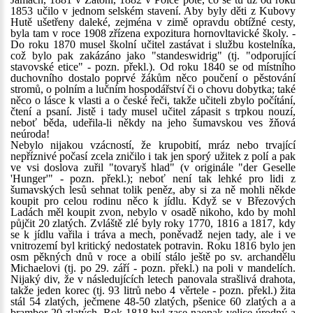
1853 učilo v jednom selském stavení. Aby byly děti z Kubovy
Hutě ušetřeny daleké, zejména v zimě opravdu obtížné cesty,
byla tam v roce 1908 zřízena expozitura hornovltavické školy. -
Do roku 1870 musel školní učitel zastávat i službu kostelníka,
což bylo pak zakázáno jako "standeswidrig" (tj. "odporující
stavovské etice" - pozn. překl.). Od roku 1840 se od místního
duchovního dostalo poprvé žákům něco poučení o pěstování
stromů, o polním a lučním hospodářství či o chovu dobytka; také
něco o lásce k vlasti a o české řeči, takže učiteli zbylo počítání,
čtení a psaní. Jistě i tady musel učitel zápasit s trpkou nouzí,
neboť běda, udeřila-li někdy na jeho šumavskou ves žňová
neúroda!
Nebylo nijakou vzácností, že krupobití, mráz nebo trvající
nepříznivé počasí zcela zničilo i tak jen sporý užitek z polí a pak
ve vsi doslova zuřil "tovaryš hlad" (v originále "der Geselle
'Hunger'" - pozn. překl.); neboť není tak lehké pro lidi z
šumavských lesů sehnat tolik peněz, aby si za ně mohli někde
koupit pro celou rodinu něco k jídlu. Když se v Březových
Ladách měl koupit zvon, nebylo v osadě nikoho, kdo by mohl
půjčit 20 zlatých. Zvláště zlé byly roky 1770, 1816 a 1817, kdy
se k jídlu vařila i tráva a mech, poněvadž nejen tady, ale i ve
vnitrozemí byl kritický nedostatek potravin. Roku 1816 bylo jen
osm pěkných dnů v roce a obilí stálo ještě po sv. archandělu
Michaelovi (tj. po 29. září - pozn. překl.) na poli v mandelích.
Nijaký div, že v následujících letech panovala strašlivá drahota,
takže jeden korec (tj. 93 litrů nebo 4 věrtele - pozn. překl.) žita
stál 54 zlatých, ječmene 48-50 zlatých, pšenice 60 zlatých a a
brambor 20 zlatých. Rok 1818 byl zase naopak velice úrodný a