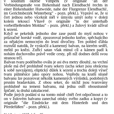
v soudním okrese Vimperk (v originále "an der
Verbindungstraße von Birkenhaid nach Elendbachl /rechts in
einer Birkenhaider Hutweide, nahe der Flurgrenze Elendbachl/,
im Gerichtsbezirk Winterberg" - pozn. překl.). Vypráví se, že si
čert jednou nebo vícekrát měl v úmyslu umýt nohy v doleji
kolem tekoucí Vltavě (v originále "in der unterhalb
vorbeifließenden Moldau" - pozn. překl.) a žulový kvádr užíval
k sezení.
Když se pekelník jednoho dne zase pustil do mytí nohou v
průzračné horské vodě, zpozoroval jednoho kněze, spěchajícího
za nějakým nemocným do lesní divočiny. Ten pohled ďábla
rozrušil natolik, že vyskočil a kamenný balvan, na kterém seděl,
mrštil po knězi. Zuřící satan však minul cíl a kámen padl k
nohám duchovního právě vedle cesty, při níž dodnes delší svou
stranou trčí.
Balvan tvaru podélného oválu je asi dva metry dlouhý, na vrchní
ploše má dvě prohlubně tvaru sekery (ucha seker jsou obrácena
k sobě navzájem), eliptický důlek k sezení a trochu doleji výseč
tvaru půlměsíce jako opory nohou. Vepředu na kratší straně
balvanu lze pozorovat několik kamenných výrůstků, podobných
prsním bradavkám. Z obou seker, do nichž jsou tvarovány
prohlubně na temeni balvanu, má jedna ostří oboustranně
špičaté, ta druhá zakulacené.
Podle jiných podání si na tomto místě chtěl čert odpočinout a to
on v žulovém balvanu zanechal otisky svého zadku a kopyt (v
originále "die Eindrücke mit dem Hinterleib und den
Pferdefüßen" - pozn. překl.).