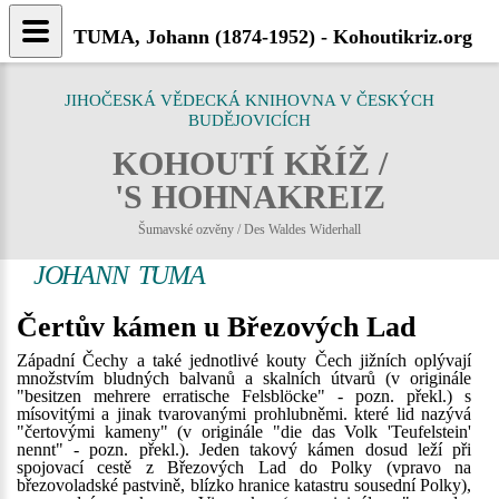
TUMA, Johann (1874-1952) - Kohoutikriz.org
JIHOČESKÁ VĚDECKÁ KNIHOVNA V ČESKÝCH
BUDĚJOVICÍCH
KOHOUTÍ KŘÍŽ /
'S HOHNAKREIZ
Šumavské ozvěny / Des Waldes Widerhall
JOHANN TUMA
Čertův kámen u Březových Lad
Západní Čechy a také jednotlivé kouty Čech jižních oplývají
množstvím bludných balvanů a skalních útvarů (v originále
"besitzen mehrere erratische Felsblöcke" - pozn. překl.) s
mísovitými a jinak tvarovanými prohlubněmi. které lid nazývá
"čertovými kameny" (v originále "die das Volk 'Teufelstein'
nennt" - pozn. překl.). Jeden takový kámen dosud leží při
spojovací cestě z Březových Lad do Polky (vpravo na
březovoladské pastvině, blízko hranice katastru sousední Polky),