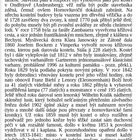
v Ondřejově (Andreasberg); věž měla být podle stavebníka
zděná, čemuž ovšem Hornovltavičtí dokázali zabránit. Na
střechu kostelní budovy byla vsazena jen dřevěná věžička a do
té 1728 zavěšeny dva zvony, k nimž 1770 pak přibyl ještě třetí;
do pohybu musely být při zvonění uváděny ze středu chrámové
lodi. V roce 1758 byla za faráře Zambauera vysvěcena křížová
cesta, a sice jedním františkánským mnichem, zřejmě z kláštera v
Bechyni. Myslivecká dcera Klara Janowsky ze Zátoně dala
1860 Josefem Bockem z Vimperka vytvořit novou křížovou
cestu, kterou pak darovala kostelu. Stála ji 228 zlatých. Kostel
byl i dále vylepšován (už 1812 v něm byly instalovány, zřejmě
tachovským varhanářem Gartnerem jednomanuálové klasicistní
varhany, prohlášené 1996 za kulturní památku - pozn. překl.).
Roku 1829 byla podlaha pokryta novými prkny. V roce 1842
byly dobrodinci věnovány kostelu prvé jeho věžní hodiny, rok
nato obnovil Franz Biebl z Lenory (Eleonorenhain) Boží hrob
za 41 zlatých vídeňské měny a roku 1862 přibyla k vybavení
postříbřená lampa (77 zlatých) a monstrance v ceně 195 zlatých.
Ještě téhož roku daroval sem lenorský Wilhelm Kralik nádherný
skleněný lustr, který bohužel nešťastným přetržením závěsného
řetězu došel 1902 úplné zkázy a musel být nahrazen novým
(tyto a mnohé další údaje jsou převzaty z hornovltavické farní
kroniky). Už roku 1859 musil být kostel o něco rozšířen a
poněvadž pro jednoho kněze bylo těžké zastat sám duchovní
péči v tak rozsáhlé farnosti, došlo v květnu 1853 k povolení
vydržovat v ní i kaplana. K pozoruhodnému opatření došlo v
letech 1833-1841: místo v kostelní lavici si musel každý
návštěvník bohoslužby zaplatit jedním grošem, zatímco později