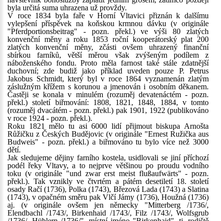
byla určitá suma uhrazena už provždy.
V roce 1834 byla faře v Horní Vltavici přiznán k dalšímu
vylepšení příspěvek na koňskou krmnou dávku (v originále
"Pferdportionsbeitrag" - pozn. překl.) ve výši 80 zlatých
konvenční měny a roku 1853 roční kooperátorský plat 200
zlatých konvenční měny, zčásti ovšem uhrazený finanční
sbírkou farníků, větší měrou však zvýšeným podílem z
náboženského fondu. Proto měla farnost také stále zdatnější
duchovní; zde budiž jako příklad uveden pouze P. Petrus
Jakobus Schmidt, který byl v roce 1864 vyznamenán zlatým
záslužným křížem s korunou a jmenován i osobním děkanem.
Častěji se konala v minulém (rozuměj devatenáctém - pozn.
překl.) století biřmování: 1808, 1821, 1848, 1884, v tomto
(rozuměj dvacátém - pozn. překl.) pak 1901, 1922 (publikováno
v roce 1924 - pozn. překl.).
Roku 1821 mělo tu asi 6000 lidí přijmout biskupa Arnošta
Růžičku z Českých Budějovic (v originále "Ernest Ružička aus
Budweis" - pozn. překl.) a biřmováno tu bylo více než 3000
dětí.
Jak sledujeme dějiny farního kostela, usidlovali se jiní příchozí
podél řeky Vltavy, a to nejprve většinou po proudu vodního
toku (v originále "und zwar erst meist flußaufwärts" - pozn.
překl.). Tak vznikly ve čtvrtém a pátém desetiletí 18. století
osady Račí (1736), Polka (1743), Březová Lada (1743) a Slatina
(1743), v opačném směru pak Vlčí Jámy (1736), Houžná (1736)
aj. (v originále ovšem jen německy "Mitterberg /1736/,
Elendbachl /1743/, Birkenhaid /1743/, Filz /1743/, Wolfsgrub
/1736/, Hüblern /1736/", místní jméno "Birkenhaid", tj. rodiště