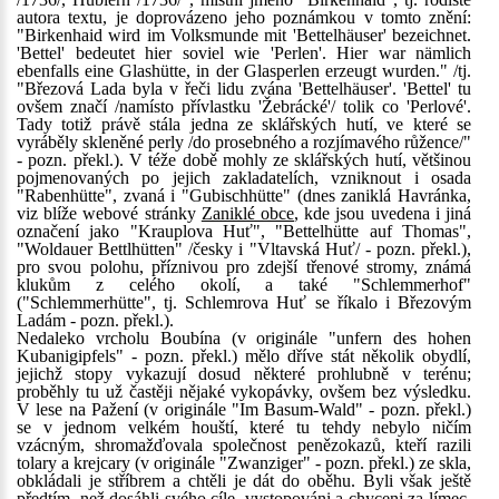
autora textu, je doprovázeno jeho poznámkou v tomto znění:
"Birkenhaid wird im Volksmunde mit 'Bettelhäuser' bezeichnet.
'Bettel' bedeutet hier soviel wie 'Perlen'. Hier war nämlich
ebenfalls eine Glashütte, in der Glasperlen erzeugt wurden." /tj.
"Březová Lada byla v řeči lidu zvána 'Bettelhäuser'. 'Bettel' tu
ovšem značí /namísto přívlastku 'Žebrácké'/ tolik co 'Perlové'.
Tady totiž právě stála jedna ze sklářských hutí, ve které se
vyráběly skleněné perly /do prosebného a rozjímavého růžence/"
- pozn. překl.). V téže době mohly ze sklářských hutí, většinou
pojmenovaných po jejich zakladatelích, vzniknout i osada
"Rabenhütte", zvaná i "Gubischhütte" (dnes zaniklá Havránka,
viz blíže webové stránky
Zaniklé obce
, kde jsou uvedena i jiná
označení jako "Krauplova Huť", "Bettelhütte auf Thomas",
"Woldauer Bettlhütten" /česky i "Vltavská Huť/ - pozn. překl.),
pro svou polohu, příznivou pro zdejší třenové stromy, známá
klukům z celého okolí, a také "Schlemmerhof"
("Schlemmerhütte", tj. Schlemrova Huť se říkalo i Březovým
Ladám - pozn. překl.).
Nedaleko vrcholu Boubína (v originále "unfern des hohen
Kubanigipfels" - pozn. překl.) mělo dříve stát několik obydlí,
jejichž stopy vykazují dosud některé prohlubně v terénu;
proběhly tu už častěji nějaké vykopávky, ovšem bez výsledku.
V lese na Pažení (v originále "Im Basum-Wald" - pozn. překl.)
se v jednom velkém houští, které tu tehdy nebylo ničím
vzácným, shromažďovala společnost penězokazů, kteří razili
tolary a krejcary (v originále "Zwanziger" - pozn. překl.) ze skla,
obkládali je stříbrem a chtěli je dát do oběhu. Byli však ještě
předtím, než dosáhli svého cíle, vystopováni a chyceni za límec.