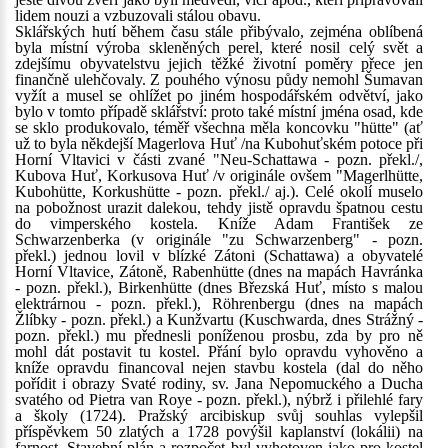
lidem nouzi a vzbuzovali stálou obavu.
Sklářských hutí během času stále přibývalo, zejména oblíbená
byla místní výroba skleněných perel, které nosil celý svět a
zdejšímu obyvatelstvu jejich těžké životní poměry přece jen
finančně ulehčovaly. Z pouhého výnosu půdy nemohl Šumavan
vyžít a musel se ohlížet po jiném hospodářském odvětví, jako
bylo v tomto případě sklářství: proto také místní jména osad, kde
se sklo produkovalo, téměř všechna měla koncovku "hütte" (ať
už to byla někdejší Magerlova Huť /na Kubohuťském potoce při
Horní Vltavici v části zvané "Neu-Schattawa - pozn. překl./,
Kubova Huť, Korkusova Huť /v originále ovšem "Magerlhütte,
Kubohütte, Korkushütte - pozn. překl./ aj.). Celé okolí muselo
na pobožnost urazit dalekou, tehdy jistě opravdu špatnou cestu
do vimperského kostela. Kníže Adam František ze
Schwarzenberka (v originále "zu Schwarzenberg" - pozn.
překl.) jednou lovil v blízké Zátoni (Schattawa) a obyvatelé
Horní Vltavice, Zátoně, Rabenhütte (dnes na mapách Havránka
- pozn. překl.), Birkenhütte (dnes Březská Huť, místo s malou
elektrárnou - pozn. překl.), Röhrenbergu (dnes na mapách
Žlíbky - pozn. překl.) a Kunžvartu (Kuschwarda, dnes Strážný -
pozn. překl.) mu přednesli poníženou prosbu, zda by pro ně
mohl dát postavit tu kostel. Přání bylo opravdu vyhověno a
kníže opravdu financoval nejen stavbu kostela (dal do něho
pořídit i obrazy Svaté rodiny, sv. Jana Nepomuckého a Ducha
svatého od Pietra van Roye - pozn. překl.), nýbrž i přilehlé fary
a školy (1724). Pražský arcibiskup svůj souhlas vylepšil
příspěvkem 50 zlatých a 1728 povýšil kaplanství (lokálii) na
farnost. Stavební plán a rozpočet byl vyhotoven jako pro kostel