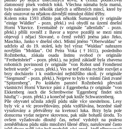
zlatonosný písek vodních toků. Všechna námaha byla marná,
bylo nalezeno jen několik zlatých a stříbrných mincí, které by
daly usuzovat na nějakou dávnější minulost důlní těžby.
Kolem roku 1593 zřídilo pak několik Šumavanů (v originále
"einige Wäldler" - pozn. překl.) svá obydlí na území dnešní
Horní Vltavice. Eventuálně (v originále "allenfalls" - pozn.
překl.) přišli rovněž z Bavor a teprve později se mezi nimi
objevují i nějací Slované, o čemž svědčí jména jako Jirko,
Maschko, Janko v dnešní obci. Místní jméno "Oberwuldau" se
udrželo až do 19. století, kdy byl výraz "Wuldau" nahrazen
novějším "Moldau". Od Petra Voka (†1611), posledního
Rožmberka, získala osada listinu svobod (v originále
"Freiheitsbrief" - pozn. překl.), na jejímž základě byla zbavena
robotních povinností (v originále "von Robot und Frondienst
befreit wurde" - pozn. překl.). Ves se teď mohla rychle rozvíjet a
brzy docházelo i k osidlování nejbližšího okolí. (v originále
"Siegmund" - pozn. překl.). Nejprve to bylo v místní části zvané
"Spitzenberg". Po krátkém panství Rožmberků převzali
vlastnictví Horní Vltavice páni z Eggenberka (v originále "von
Ekkenberg /auch die Schreibweise 'Eggenberg' findet sich
häufig"/ - pozn. překl.) a konečně pak kníže Schwarzenberg.
Píle obyvatel učinila zdejší půdu stále více snesitelnou. Lesy
byly víc a víc prosvětlovány, půda vzdělávána, bezedné slatě
vysušovány a přetvářeny na kvetoucí luka. Brzy byla pole
donucena vydat nejprve skrovnou, pak stále bohatší úrodu. To
ovšem vyžadovalo dlouhý čas, neboť vydobýt na pralesu
zemědělskou půdu stálo množství šílené dřiny, narušované často
ještě divou zvěří jako byli medvědi, vlci apod., kteří připravovali