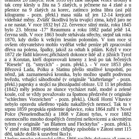
tak ceny klesly u žita na 5 zlatých, u ječmene na 4 zlaté a u
pšenice na 9 zlatých za korec, zatímco jedna libra (asi půl
kilogramu - pozn. překl.) masa stála už jen 12-14 krejcarů
vídeňské měny. Zvlášť škodlivá byla trvající zima, když jaro ne
a ne nastat. V roce 1832 byl 22. července silný mráz, roku 1845
bylo 23. března -17° Reaumura a roku 1882 padal ještě 14.
června sníh. V roce 1863 bouře strhávala střechy, stejně tak roku
1870, kdy došlo k velkým lesním polomům. V tom roce si
ovšem obyvatelstvo mohlo vydělat velké peníze při zpracování
dřeva na polena, špalky, jakož za odtah k pilám. Když v roce
1872 zle řádil kůrovec,přicházeli dokonce lidé až z jižních Tyrol
a z Korutan, kteří dopravovali kmeny z lesů po tak řečených
"Rieseln" (tj. "smycích" - pozn. překl.). - V roce 1853 přes
Březová Lada, Polku a Slatinu přešlo strašlivé krupobití, po
němž, jak zaznamenává kronika, bylo možno spatřit podivnou
hvězdu, vrhající sáhodlouhé (v originále "klafterlange" - pozn.
překl.) paprsky a stojící na jihozápadní obloze. Už 11 let předtím
(1842) měly jednou ze slunce vycházet rudé, modré a zelené
koule, což se vždy považovalo za špatnou předzvěst (v originále
"schlechtes Vorzeichen" - pozn. překl.). Okolí Horní Vltavice
nebylo opravdu ušetřeno vpádu nakažlivých nemocí. Tak tu v
srpnu 1859 propukla epidemie úplavice, roku 1864 zuřil v Nové
Polce (Neuelendbachl) a 1868 v Zátoni tyfus, v roce 1882
onemocnělo mnoho dospělých černými neštovicemi a skvrnitým
tyfem (v originále "an Blattern und Flecktyfus" - pozn. překl.).
V zimě roku 1890 epidemie chřipky způsobila v Zátoni smrt 115
dětí, takže došlo k uzavření ško1y.
I hrůzy prusko-rakouské války 1866 zasáhly dokonce až sem na