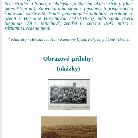
také Hradec u Stoda, v tehdejším politickém okrese Stříbro (dnes
okres Plzeň-jih). Zanechal nám stopu v působivých příspěvcích k
šumavské vlastivědě. Podle genealogické databáze Heritage se
oženil s Hermine Hirschovou (1910-1975), měli spolu dceru
Sieglinde. Žil v Mnichově, zemřel 6. června 1995, místo v
záznamu uvedeno není.
- - - - -
* Kladruby / Heřmanova Huť / Kamenný Újezd, Rokycany / Líně / Hradec
Obrazové přílohy:
(ukázky)