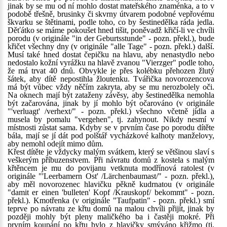
jinak by se mu od ní mohlo dostat mateřského znaménka, a to v
podobě třešně, brusinky či skvrny útvarem podobné vepřovému
škvarku se štětinami, podle toho, co by šestinedělka ráda jedla.
Děťátko se máme pokoušet hned tišit, poněvadž křičí-li ve chvíli
porodu (v originále "in der Geburtsstunde" - pozn. překl.), bude
křičet všechny dny (v originále "alle Tage" - pozn. překl.) další.
Musí také hned dostat čepičku na hlavu, aby nenastydlo nebo
nedostalo kožní vyrážku na hlavě zvanou "Vierzger" podle toho,
že má trvat 40 dnů. Obvykle je přes kolébku přehozen žlutý
šátek, aby dítě nepostihla žloutenku. Tvářička novorozencova
má být vůbec vždy něčím zakryta, aby se mu nerozbolely oči.
Na oknech mají být zataženy závěsy, aby šestinedělka nemohla
být začarována, jinak by jí mohlo být očarováno (v originále
"'verluagt' /verhext/" - pozn. překl.) všechno včetně jídla a
musela by pomalu "vergehen", tj. zahynout. Nikdy nesmí v
místnosti zůstat sama. Kdyby se v prvním čase po porodu dítěte
bála, mají se jí dát pod polštář vycházkové kalhoty manželovy,
aby nemohl odejít mimo dům.
Křest dítěte je vždycky malým svátkem, který se většinou slaví s
veškerým příbuzenstvem. Při návratu domů z kostela s malým
křtěncem je mu do povijanu vetknuta modřínová ratolest (v
originále "'Leerbamern Ost' /Lärchenbaumast/" - pozn. překl.),
aby měl novorozenec hlavičku pěkně kudrnatou (v originále
"damit er einen 'bulleten' Kopf /Krauskopf/ bekommt" - pozn.
překl.). Kmotřenka (v originále "Taufpatin" - pozn. překl.) smí
teprve po návratu ze křtu domů na malou chvíli přijít, jinak by
později mohly být pleny maličkého ba i častěji mokré. Při
prvním koupání po křtu bylo z hlavičky smýváno křižmo (tj.