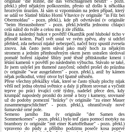
originále "die Rinne, die das Verschlageisen besitzt" - pozn.
překl.) před nějakým poškozením, přesto už došlo k několika
hrozivým úrazům. Já sám si vzpomínám na jeden případ, který
se udál ve Slatině blízko Horní Vltavice (v originále "in Filz bei
Obermoldau" - pozn. překl.), kde při odvrtávání (v originále
"beim Herausbohren" - pozn. překl.)vletěla jednomu chlapci
celá nálož do tváře a celou mu ji zle zřídila.
Rána a následný hukot v povětří! Okamžik poté hluboké ticho v
přírodě kolem. Ptačí svět ustal ve svém zpěvu, aby si udržel
přehled, zda nehrozí nijaké nebezpečí, načež brzy spustil zvesela
znovu. Jak často jsem stával jako malý hoch za nějakým
stromem a jedním přimhouřeným okem jsem ustrašen sledoval
pomalé hoření zápalné šňůry poté těsně přitisknutke kmeni i
létání kamenů v povětří po následném výbuchu. Stávalo se také,
že jsem uslyšel jen tlumené zasyčení; odstřel prošel do prázdna
(v originále "war ausgefahren" - pozn. překl.), aniž by kámen
nějak poškodiul, vrtný otvor byl špatně utěsněn.
Přese všechny překážky však, které se často týkaly plochy nijak
větší než jedna obytná světnice a daly ji přitom srovnat a vyčistit
teprve po práci trvající celé týdny, nadešel přece den, kdy
krumpáč naposledy pronikl do země a brzy i kameny, srovnané
už do podoby pomezní "hrázky" (v originále "zu einer Mauer
zusammengeschlichtet" - pozn. překl.), ohraničovaly nové
šumavské orné pole.
Semeno jarního žita (v originále "der Samen des
Sommerkornes" - pozn. překl.) bylo teď zjara pomocí motyky na
brambory (v originále "mit einer Kartoffelhaue" - pozn. překl.)
vpraveno do půdy a příštího podzimu poseče kosa poprvé