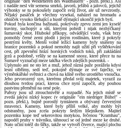
originále "den Weidetieren des Waldbauern" - pozn. překl.). Asi
i nadále nesl vítr semena smrků, javorů, jeřábů a jalovců, jejichž
výhonky se tu pokoušely započít svůj život, ale už nevzrostly.
Nějaký pasáček je všechny vysekal, naházel na hromadu a
ohníček vysoko šlehající a hustě dýmající ukončil jejich bytí.
Pokud byla končina bažinatá, pokrývaly zprvu zemi jen kyselé
traviny, suchopýr a sítí, kterými pohrdl i nijak nezhýčkaný
šumavský skot. Hluboké příkopy, odvádějící vodu, však brzy
pomohly černé zemi plodit i jiným rostlinám, které ji pokryly
pestrými květy. Menší volně ležící kameny byly snášeny na
hranice pozemků a pokud nemohly najít užití při vyštěrkování
cest, při zpevnění hrází horských vodních toků, při zakládání
jezů a podobně, vršily se na kamenné snosy, které přece tu na
Šumavě vyznačují meze takřka všech zdejších pozemků. -
Uplynulo ani ne sto let a muž, jehož rázná paže porážela kdysi
lesní olbřímy, sedí teď, pokojně dýmaje ze své faječky, ve
výměnkářské světnici a chová na klíně svého urostlého vnoučka.
Jeho prvorozený syn, kterému předal svůj majetek, vyrazil za
dlouhou tvrdou prací, kterou chce nyní započít, aby pouhou
pastvinu přeměnil na orné pole.
Pařezy jsou už ztrouchnivělé a rozpadlé. Na jejich místě se
zvedá jakýsi nízký kopec (v originále "ein niedriger Bühel" -
pozn. překl.), bujně porostlý tymiánem a obývaný červenými
mravenci. Kameny, které byly příliš velké, aby mohly být
odstraněny, jsou zcela pokryty šedým lišejníkem. Majitel
pozemku kope teď sekerovitou motykou, řečenou "Kramhau",
napodél pruhy v trávníku, táhnoucí se od jedné meze ke druhé.
Nato učiní totéž do šířky, takže se vytvoří čtverce, mající plochu