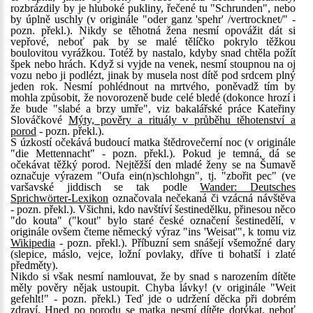
rozbrázdily by je hluboké pukliny, řečené tu "Schrunden", nebo
by úplně uschly (v originále "oder ganz 'spehr' /vertrocknet/" -
pozn. překl.). Nikdy se těhotná žena nesmí opovážit dát si
vepřové, neboť pak by se malé tělíčko pokrylo těžkou
boulovitou vyrážkou. Totéž by nastalo, kdyby snad chtěla požít
špek nebo hrách. Když si vyjde na venek, nesmí stoupnou na oj
vozu nebo ji podlézt, jinak by musela nost dítě pod srdcem plný
jeden rok. Nesmí pohlédnout na mrtvého, poněvadž tím by
mohla způsobit, že novorozeně bude celé bledé (dokonce hrozí i
že bude "slabé a brzy umře", viz bakalářské práce Kateřiny
Slováčkové
Mýty, pověry a rituály v průběhu těhotenství a
porod
- pozn. překl.).
S úzkostí očekává budoucí matka štědrovečerní noc (v originále
"die Mettennacht" - pozn. překl.). Pokud je temná, dá se
očekávat těžký porod. Nejtěžší den mladé ženy se na Šumavě
označuje výrazem "Oufa ein(n)schlohgn", tj. "zbořit pec" (ve
varšavské jiddisch se tak podle
Wander: Deutsches
Sprichwörter-Lexikon
označovala nečekaná či vzácná návštěva
- pozn. překl.). Všichni, kdo navštíví šestinedělku, přinesou něco
"do kouta" ("kout" bylo staré české označení šestinedělí, v
originále ovšem čteme německý výraz "ins 'Weisat'", k tomu viz
Wikipedia
- pozn. překl.). Příbuzní sem snášejí všemožné dary
(slepice, máslo, vejce, ložní povlaky, dříve ti bohatší i zlaté
předměty).
Nikdo si však nesmí namlouvat, že by snad s narozením dítěte
měly pověry nějak ustoupit. Chyba lávky! (v originále "Weit
gefehlt!" - pozn. překl.) Teď jde o udržení děcka při dobrém
zdraví. Hned po porodu se matka nesmí dítěte dotýkat, neboť