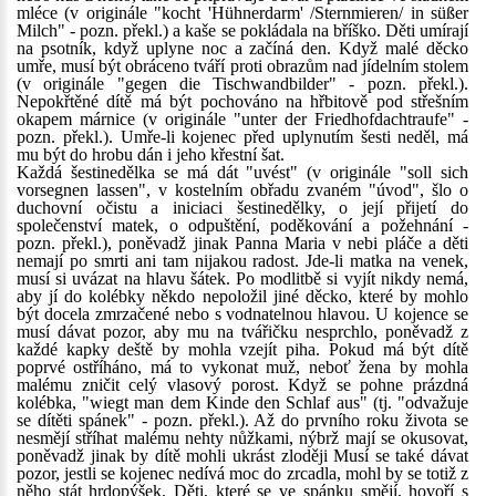
mléce (v originále "kocht 'Hühnerdarm' /Sternmieren/ in süßer
Milch" - pozn. překl.) a kaše se pokládala na bříško. Děti umírají
na psotník, když uplyne noc a začíná den. Když malé děcko
umře, musí být obráceno tváří proti obrazům nad jídelním stolem
(v originále "gegen die Tischwandbilder" - pozn. překl.).
Nepokřtěné dítě má být pochováno na hřbitově pod střešním
okapem márnice (v originále "unter der Friedhofdachtraufe" -
pozn. překl.). Umře-li kojenec před uplynutím šesti neděl, má
mu být do hrobu dán i jeho křestní šat.
Každá šestinedělka se má dát "uvést" (v originále "soll sich
vorsegnen lassen", v kostelním obřadu zvaném "úvod", šlo o
duchovní očistu a iniciaci šestinedělky, o její přijetí do
společenství matek, o odpuštění, poděkování a požehnání -
pozn. překl.), poněvadž jinak Panna Maria v nebi pláče a děti
nemají po smrti ani tam nijakou radost. Jde-li matka na venek,
musí si uvázat na hlavu šátek. Po modlitbě si vyjít nikdy nemá,
aby jí do kolébky někdo nepoložil jiné děcko, které by mohlo
být docela zmrzačené nebo s vodnatelnou hlavou. U kojence se
musí dávat pozor, aby mu na tvářičku nesprchlo, poněvadž z
každé kapky deště by mohla vzejít piha. Pokud má být dítě
poprvé ostříháno, má to vykonat muž, neboť žena by mohla
malému zničit celý vlasový porost. Když se pohne prázdná
kolébka, "wiegt man dem Kinde den Schlaf aus" (tj. "odvažuje
se dítěti spánek" - pozn. překl.). Až do prvního roku života se
nesmějí stříhat malému nehty nůžkami, nýbrž mají se okusovat,
poněvadž jinak by dítě mohli ukrást zloději Musí se také dávat
pozor, jestli se kojenec nedívá moc do zrcadla, mohl by se totiž z
něho stát hrdopýšek. Děti, které se ve spánku smějí, hovoří s