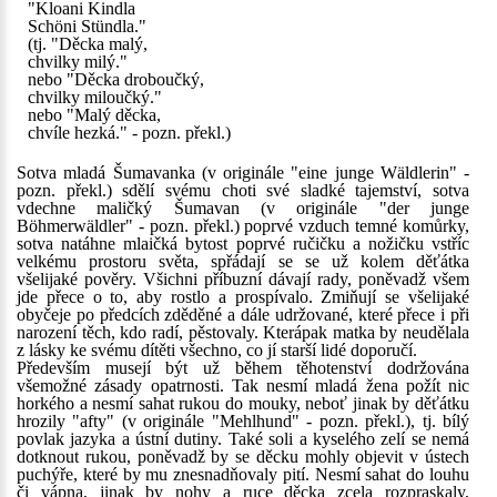
"Kloani Kindla
Schöni Stündla."
(tj. "Děcka malý,
chvilky milý."
nebo "Děcka droboučký,
chvilky miloučký."
nebo "Malý děcka,
chvíle hezká." - pozn. překl.)
Sotva mladá Šumavanka (v originále "eine junge Wäldlerin" -
pozn. překl.) sdělí svému choti své sladké tajemství, sotva
vdechne maličký Šumavan (v originále "der junge
Böhmerwäldler" - pozn. překl.) poprvé vzduch temné komůrky,
sotva natáhne mlaičká bytost poprvé ručičku a nožičku vstříc
velkému prostoru světa, spřádají se se už kolem děťátka
všelijaké pověry. Všichni příbuzní dávají rady, poněvadž všem
jde přece o to, aby rostlo a prospívalo. Zmiňují se všelijaké
obyčeje po předcích zděděné a dále udržované, které přece i při
narození těch, kdo radí, pěstovaly. Kterápak matka by neudělala
z lásky ke svému dítěti všechno, co jí starší lidé doporučí.
Především musejí být už během těhotenství dodržována
všemožné zásady opatrnosti. Tak nesmí mladá žena požít nic
horkého a nesmí sahat rukou do mouky, neboť jinak by děťátku
hrozily "afty" (v originále "Mehlhund" - pozn. překl.), tj. bílý
povlak jazyka a ústní dutiny. Také soli a kyselého zelí se nemá
dotknout rukou, poněvadž by se děcku mohly objevit v ústech
puchýře, které by mu znesnadňovaly pití. Nesmí sahat do louhu
či vápna, jinak by nohy a ruce děcka zcela rozpraskaly,