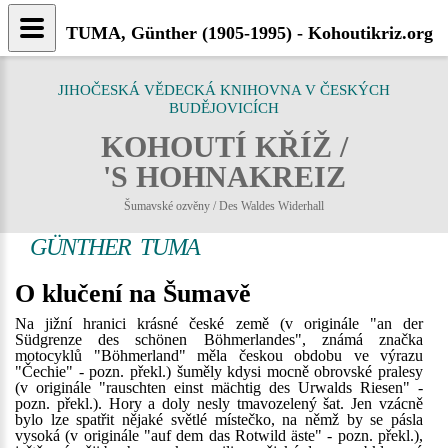
TUMA, Günther (1905-1995) - Kohoutikriz.org
JIHOČESKÁ VĚDECKÁ KNIHOVNA V ČESKÝCH
BUDĚJOVICÍCH
KOHOUTÍ KŘÍŽ /
'S HOHNAKREIZ
Šumavské ozvěny / Des Waldes Widerhall
GÜNTHER TUMA
O klučení na Šumavě
Na jižní hranici krásné české země (v originále "an der
Südgrenze des schönen Böhmerlandes", známá značka
motocyklů "Böhmerland" měla českou obdobu ve výrazu
"Čechie" - pozn. překl.) šuměly kdysi mocně obrovské pralesy
(v originále "rauschten einst mächtig des Urwalds Riesen" -
pozn. překl.). Hory a doly nesly tmavozelený šat. Jen vzácně
bylo lze spatřit nějaké světlé místečko, na němž by se pásla
vysoká (v originále "auf dem das Rotwild äste" - pozn. překl.),