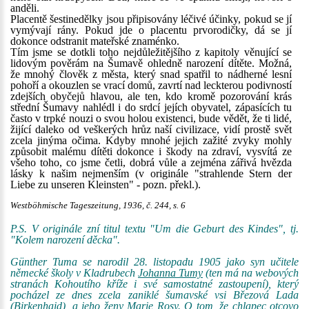
anděli.
Placentě šestinedělky jsou připisovány léčivé účinky, pokud se jí
vymývají rány. Pokud jde o placentu prvorodičky, dá se jí
dokonce odstranit mateřské znaménko.
Tím jsme se dotkli toho nejdůležitějšího z kapitoly věnující se
lidovým pověrám na Šumavě ohledně narození dítěte. Možná,
že mnohý člověk z města, který snad spatřil to nádherné lesní
pohoří a okouzlen se vrací domů, zavrtí nad leckterou podivností
zdejších obyčejů hlavou, ale ten, kdo kromě pozorování krás
střední Šumavy nahlédl i do srdcí jejích obyvatel, zápasících tu
často v trpké nouzi o svou holou existenci, bude vědět, že ti lidé,
žijící daleko od veškerých hrůz naší civilizace, vidí prostě svět
zcela jinýma očima. Kdyby mnohé jejich zažité zvyky mohly
způsobit malému dítěti dokonce i škody na zdraví, vysvítá ze
všeho toho, co jsme četli, dobrá vůle a zejména zářivá hvězda
lásky k našim nejmenším (v originále "strahlende Stern der
Liebe zu unseren Kleinsten" - pozn. překl.).
Westböhmische Tageszeitung, 1936, č. 244, s. 6
P.S. V originále zní titul textu "Um die Geburt des Kindes", tj.
"Kolem narození děcka".
Günther Tuma se narodil 28. listopadu 1905 jako syn učitele
německé školy v Kladrubech
Johanna Tumy
(ten má na webových
stranách Kohoutího kříže i své samostatné zastoupení), který
pocházel ze dnes zcela zaniklé šumavské vsi Březová Lada
(Birkenhaid), a jeho ženy Marie Rosy. O tom, že chlapec otcovo