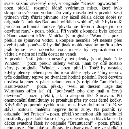
svaté křižmo /svěcený olej/, v originále "Kreizn ogwoschn" -
pozn. překl.), rozuměj řádně vydrhnuto místo, které bylo
skropeno svěcenou vodou. Do vody muselo být v prvních šesti
týdnech vždy třikrát plivnuto, aby lázeň dělala děcku dobře (v
originále "damit das Bad auch wirklich wohltut", slině byla totiž
přičítána ochranná funkce /plivalo se třeba i dospělým do
otevřené rány/ - pozn. překl.). Při vynětí z koupele bylo kojenci
děláno znamení kříže. Vanička (v originále "Wandl" - pozn.
překl.) se špinavou vodou z koupele nesměla být nesena přes
dveřní práh, poněvadž by dítě jinak mohlo snadno umřít a přes
práh by se nesla rakvička; voda musela být vyprázdněna do
vědra a v něm se i měla dostat na venek.
V prvních šesti týdnech nesměly být plenky (v originále "die
Windeln" - pozn. překl.) sušeny venku, jinak by dítě dostalo
větry (v originále "Winde" - pozn. překl.). Totéž by nastalo,
kdyby plenky během prvního roku dítěte byly ze šňůry nebo z
tyče odnášeny teprve po dvanácté hodině polední. Proti červům
dostává kojenec v pátek zelnou vodu (v originále "am Freitag
Krautwasser" - pozn. překl.), "weil an diesem Tage das
Wurmhaus offen ist" (tj. "poněvadž toho dne mají u červů
otevřeno" - pozn. překl.), jak to alespoň říká Šumavan. Při
onemocnění ústní dutiny se protahuje přes rty ocas černé kočky.
Když dítě po porodu rychle roste, musí brzy do hrobu. Totéž se
stává, rostou-li malému nejprve horní zuby. Na psotník (v
originále "bei Freisen" - pozn. překl.) se mohou užít následující
prostředky: přes kolébku se dá vysazené okno, na hlavičku se dá
děcku svatební šátek (v originále "Brauttüachl" - pozn. překl.)
nebo kus z něho, také se připravuje odvar z ptačince ve sladkém