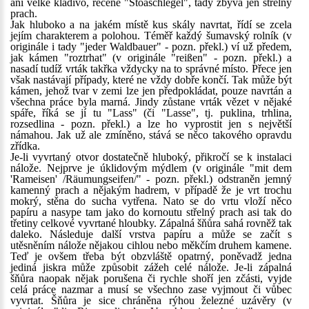
ani velké kladivo, řečené "Stoaschlegel", tady zbývá jen střelný
prach.
Jak hluboko a na jakém místě kus skály navrtat, řídí se zcela
jejím charakterem a polohou. Téměř každý šumavský rolník (v
originále i tady "jeder Waldbauer" - pozn. překl.) ví už předem,
jak kámen "roztrhat" (v originále "reißen" - pozn. překl.) a
nasadí tudíž vrták takřka vždycky na to správné místo. Přece jen
však nastávají případy, které ne vždy dobře končí. Tak může být
kámen, jehož tvar v zemi lze jen předpokládat, pouze navrtán a
všechna práce byla marná. Jindy zůstane vrták vězet v nějaké
spáře, říká se jí tu "Lass" (či "Lasse", tj. puklina, trhlina,
rozsedlina - pozn. překl.) a lze ho vyprostit jen s největší
námahou. Jak už ale zmíněno, stává se něco takového opravdu
zřídka.
Je-li vyvrtaný otvor dostatečně hluboký, přikročí se k instalaci
nálože. Nejprve je úklidovým mýdlem (v originále "mit dem
'Rameisen' /Räumungseifen/" - pozn. překl.) odstraněn jemný
kamenný prach a nějakým hadrem, v případě že je vrt trochu
mokrý, stěna do sucha vytřena. Nato se do vrtu vloží něco
papíru a nasype tam jako do kornoutu střelný prach asi tak do
třetiny celkové vyvrtané hloubky. Zápalná šňůra sahá rovněž tak
daleko. Následuje další vrstva papíru a může se začít s
utěsněním nálože nějakou cihlou nebo měkčím druhem kamene.
Teď je ovšem třeba být obzvláště opatrný, poněvadž jedna
jediná jiskra může způsobit zážeh celé nálože. Je-li zápalná
šňůra naopak nějak porušena či rychle shoří jen zčásti, vyjde
celá práce nazmar a musí se všechno zase vyjmout či vůbec
vyvrtat. Šňůra je sice chráněna rýhou železné uzávěry (v