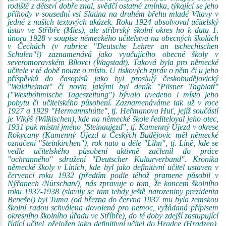
rodiště z dětství dobře znal, svědčí ostatně zmínka, týkající se jeho
příhody v sousední vsi Slatina na druhém břehu mladé Vltavy v
jedné z našich textových ukázek. Roku 1924 absolvoval učitelský
ústav ve Stříbře (Mies), ale stříbrský školní okres ho k datu 1.
února 1928 v soupise německého učitelstva na obecných školách
v Čechách (v rubrice "Deutsche Lehrer an tschechischen
Schulen"!) zaznamenává jako vyučujícího obecné školy v
severomoravském Bílovci (Wagstadt). Taková byla pro německé
učitele v té době nouze o místo. U tiskových zpráv o něm či u jeho
příspěvků do časopisů jako byl proslulý českobudějovický
"Waldheimat" či novin jakými byl deník "Pilsner Tagblatt"
("Westböhmische Tageszeitung") bývalo uvedeno i místo jeho
pobytu či učitelského působení. Zaznamenáváme tak už v roce
1927 a 1929 "Hermannshütte", tj. Heřmanova Huť, jejíž součástí
je Vlkýš (Wilkischen), kde na německé škole řediteloval jeho otec,
1931 pak místní jméno "Steinaujezd", tj. Kamenný Újezd v okrese
Rokycany (Kamenný Újezd u Českých Budějovic měl německé
označení "Steinkirchen"), rok nato a déle "Lihn", tj. Líně, kde se
vedle učitelského působení aktivně začlenil do práce
"ochranného" sdružení "Deutscher Kulturverband". Kronika
německé školy v Líních, kde byl jako definitivní učitel ustaven v
červenci roku 1932 (předtím podle téhož pramene působil v
Nýřanech /Nürschan/), nás zpravuje o tom, že koncem školního
roku 1937-1938 (slavily se tam tehdy ještě narozeniny prezidenta
Beneše!) byl Tuma (od března do června 1937 mu byla zemskou
školní radou schválena dovolená pro nemoc, vyžádaná přípisem
okresního školního úřadu ve Stříbře), do té doby zdejší zastupující
řídící učitel, přeložen jako definitivní učitel do Hradce (Hradzen),