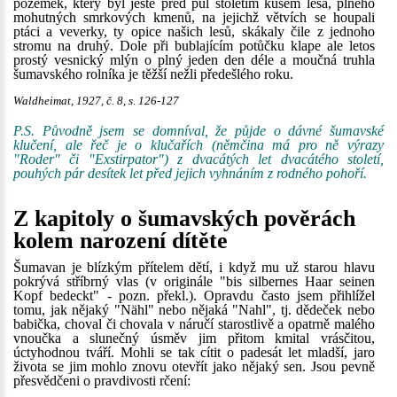
pozemek, který byl ještě před půl stoletím kusem lesa, plného
mohutných smrkových kmenů, na jejichž větvích se houpali
ptáci a veverky, ty opice našich lesů, skákaly čile z jednoho
stromu na druhý. Dole při bublajícím potůčku klape ale letos
prostý vesnický mlýn o plný jeden den déle a moučná truhla
šumavského rolníka je těžší nežli předešlého roku.
Waldheimat, 1927, č. 8, s. 126-127
P.S. Původně jsem se domníval, že půjde o dávné šumavské
klučení, ale řeč je o klučařích (němčina má pro ně výrazy
"Roder" či "Exstirpator") z dvacátých let dvacátého století,
pouhých pár desítek let před jejich vyhnáním z rodného pohoří.
Z kapitoly o šumavských pověrách
kolem narození dítěte
Šumavan je blízkým přítelem dětí, i když mu už starou hlavu
pokrývá stříbrný vlas (v originále "bis silbernes Haar seinen
Kopf bedeckt" - pozn. překl.). Opravdu často jsem přihlížel
tomu, jak nějaký "Nähl" nebo nějaká "Nahl", tj. dědeček nebo
babička, choval či chovala v náručí starostlivě a opatrně malého
vnoučka a slunečný úsměv jim přitom kmital vrásčitou,
úctyhodnou tváří. Mohli se tak cítit o padesát let mladší, jaro
života se jim mohlo znovu otevřít jako nějaký sen. Jsou pevně
přesvědčeni o pravdivosti rčení: