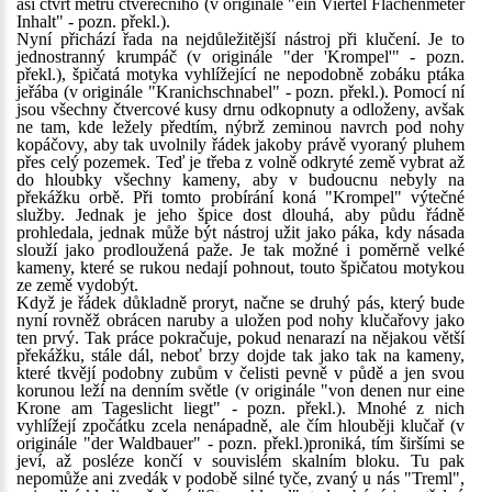
asi čtvrt metru čtverečního (v originále "ein Viertel Flächenmeter
Inhalt" - pozn. překl.).
Nyní přichází řada na nejdůležitější nástroj při klučení. Je to
jednostranný krumpáč (v originále "der 'Krompel'" - pozn.
překl.), špičatá motyka vyhlížející ne nepodobně zobáku ptáka
jeřába (v originále "Kranichschnabel" - pozn. překl.). Pomocí ní
jsou všechny čtvercové kusy drnu odkopnuty a odloženy, avšak
ne tam, kde ležely předtím, nýbrž zeminou navrch pod nohy
kopáčovy, aby tak uvolnily řádek jakoby právě vyoraný pluhem
přes celý pozemek. Teď je třeba z volně odkryté země vybrat až
do hloubky všechny kameny, aby v budoucnu nebyly na
překážku orbě. Při tomto probírání koná "Krompel" výtečné
služby. Jednak je jeho špice dost dlouhá, aby půdu řádně
prohledala, jednak může být nástroj užit jako páka, kdy násada
slouží jako prodloužená paže. Je tak možné i poměrně velké
kameny, které se rukou nedají pohnout, touto špičatou motykou
ze země vydobýt.
Když je řádek důkladně proryt, načne se druhý pás, který bude
nyní rovněž obrácen naruby a uložen pod nohy klučařovy jako
ten prvý. Tak práce pokračuje, pokud nenarazí na nějakou větší
překážku, stále dál, neboť brzy dojde tak jako tak na kameny,
které tkvějí podobny zubům v čelisti pevně v půdě a jen svou
korunou leží na denním světle (v originále "von denen nur eine
Krone am Tageslicht liegt" - pozn. překl.). Mnohé z nich
vyhlížejí zpočátku zcela nenápadně, ale čím hlouběji klučař (v
originále "der Waldbauer" - pozn. překl.)proniká, tím širšími se
jeví, až posléze končí v souvislém skalním bloku. Tu pak
nepomůže ani zvedák v podobě silné tyče, zvaný u nás "Treml",