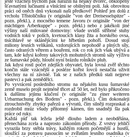
ještě vzácněji bychom pak narazili na nějaký dvorec, obklopený
šťavnatými lučinami a vlnícími se obilnými poli. Jak obrovitou
práci od oněch dnů vykonali naši předkové! Pohleď jen dolů z
vrcholu Třístoličníku (v originále "von der Dreisesselspitze" -
pozn. překl.), z mocného temene Javoru (v originále "von der
mächtigen Arberkuppe" - pozn. překl.) nebo z jakékoli jiné
výšiny naší milované domoviny: všude uvidíš stříbrné stuhy
vodních toků v polích, kvetoucích klasy žita a horského ovsa,
tisícihlavě se sklánějícími ke hřbetům pohoří. Dosud stojí
miliony lesních velikánů, vzdorujících nepohodě a plných síly,
často odraných větrem a bouřemi, rok co rok jich však ubývá a
tam, kde kdysi kořeny takových mohutných stromů sály výživu
ze šumavské půdy, hloubí nyní brázdu rolníkův pluh.
Jak kdysi rostl počet zdejších obyvatel, byla lovná zvěř těchto
končin stále vzácnější a posléze kořist lovců nestačila uživit
všechny na ní závislé. Tak se z našich předků stali nejprve
pastevci a pak zemědělci.
Po vyvrácení posledního stromu na nějakém kusu šumavské
země muselo projít nejméně třicet až 50 let, než bylo přikročeno
k dalšímu jejímu klučení (v originále "zu einer weiteren
Urbarmachung des Bodens" - pozn. překl.). Čím dokonaleji
ztrouchnivěly zbytky pařezů a vývratů, čím silněji rozpraskal a
rozdrobil mráz všudy přítomný kámen, tím snadněji šla pak
práce od ruky.
Každá píď tak ležela ještě dlouho ladem a neobdělána,
přenechána zcela a naprosto zákonům přírody. Z vrstvy jehličí
vyrazila brzy stébla trávy, každým rokem početnější a hustší,
sloužící za potravu pasoucím se zvířatům lesního osadníka (v