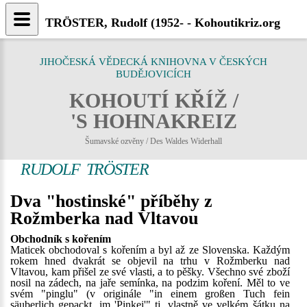
TRÖSTER, Rudolf (1952- - Kohoutikriz.org
JIHOČESKÁ VĚDECKÁ KNIHOVNA V ČESKÝCH
BUDĚJOVICÍCH
KOHOUTÍ KŘÍŽ /
'S HOHNAKREIZ
Šumavské ozvěny / Des Waldes Widerhall
RUDOLF TRÖSTER
Dva "hostinské" příběhy z
Rožmberka nad Vltavou
Obchodník s kořením
Maticek obchodoval s kořením a byl až ze Slovenska. Každým
rokem hned dvakrát se objevil na trhu v Rožmberku nad
Vltavou, kam přišel ze své vlasti, a to pěšky. Všechno své zboží
nosil na zádech, na jaře semínka, na podzim koření. Měl to ve
svém "pinglu" (v originále "in einem großen Tuch fein
säuberlich gepackt, im 'Pinkei'" tj. vlastně ve velkém šátku na