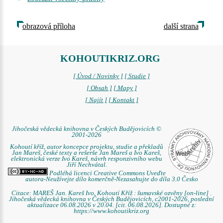
obrazová příloha
další strana
KOHOUTIKRIZ.ORG
[ Úvod / Novinky ]
[ Studie ]
[ Obsah ]
[ Mapy ]
[ Najít ]
[ Kontakt ]
Jihočeská vědecká knihovna v Českých Budějovicích ©
2001-2026
Kohoutí kříž, autor koncepce projektu, studie a překladů
Jan Mareš, české texty a rešerše Jan Mareš a Ivo Kareš,
elektronická verze Ivo Kareš, návrh responzivního webu
Jiří Nechvátal.
Podléhá licenci Creative Commons Uveďte
autora-Neužívejte dílo komerčně-Nezasahujte do díla 3.0 Česko
Citace: MAREŠ Jan. Kareš Ivo. Kohoutí Kříž : šumavské ozvěny [on-line] .
Jihočeská vědecká knihovna v Českých Budějovicích, c2001-2026, poslední
aktualizace 06.08.2026 v 20.04. [cit. 06.08.2026]. Dostupné z:
https://www.kohoutikriz.org