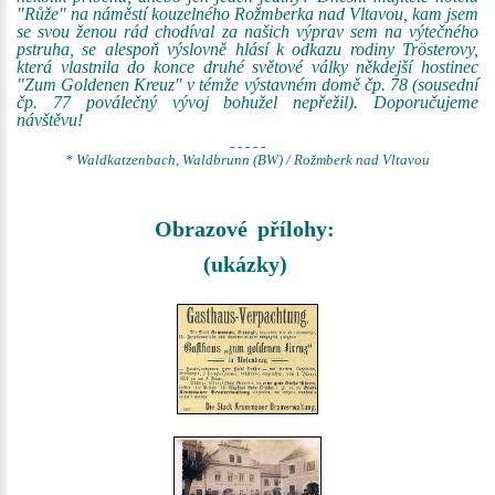
"Růže" na náměstí kouzelného Rožmberka nad Vltavou, kam jsem
se svou ženou rád chodíval za našich výprav sem na výtečného
pstruha, se alespoň výslovně hlásí k odkazu rodiny Trösterovy,
která vlastnila do konce druhé světové války někdejší hostinec
"Zum Goldenen Kreuz" v témže výstavném domě čp. 78 (sousední
čp. 77 poválečný vývoj bohužel nepřežil). Doporučujeme
návštěvu!
- - - - -
* Waldkatzenbach, Waldbrunn (BW) / Rožmberk nad Vltavou
Obrazové přílohy:
(ukázky)