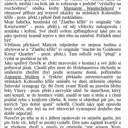
zádech, možná i na holi, jak to zobrazuje v podobě "výslužky na
rozchodnou" obálka knihy
Margarete Wanitschekové
v
obrazové příloze její textové ukázky na stránkách Kohoutího
kříže - pozn. překl.) pěkně čistě naskládáno.
Moje babička, hostinská od "Zlatého kříže" (v originále "die
Kreuzwirtin" - pozn. překl.), od něj vždycky nakupovala i
semínka i koření. Své zboží ovšem zpřístupňoval také pro ni
jako správný kramář teprve v den trhu na náměstí. Pořádek musí
být!
Většinou přicházel Maticek odpoledne ve stejnou hodinu a
ubytoval se u "Zlatého kříže" (v originále "machte im 'Goldenen
Kreuz' Quartier" - pozn. překl.). Tam odložil svůj "pingl" a
vydal se prodávat na trh.
Jako spořivý člověk se zřekl stravování v hostinci a své jídlo si
pořizoval jinak. Chodil přes most do Holzbauerova obchodu se
smíšeným zbožím (byl podle seznamu domů, pořízeného
Antonem Wolfem
a českém překladu prezentovaném na
stránkách Kohoutího kříže umístěn ve dnes strženém objektu
židovské synagogy čp. 80 čtvrti zvané Riedl na pravém břehu
řeky Vltavy - pozn. překl.) nezvykle silně. Se slanečkem, který
tam koupil, se do hostince vrátil, usadil se tam u stolu a s chutí
pojídal rybu s krajícem chleba. K tomu si objednal pár piv, na
kterých "pro dobré spaní" nešetřil. Chodil taky spát opravdu
brzy večer, aby byl na své trhovecké vystoupení druhého dne
dobře odpočatý.
Navečer po trhu se to s jídlem opakovalo ve stejném gardu, jen
piv bylo víc, když se prodej vydařil. Den nato zaplatil kvartýr a
se zbytkem zboží v pinglu (v originále "mit seinem 'Rest-