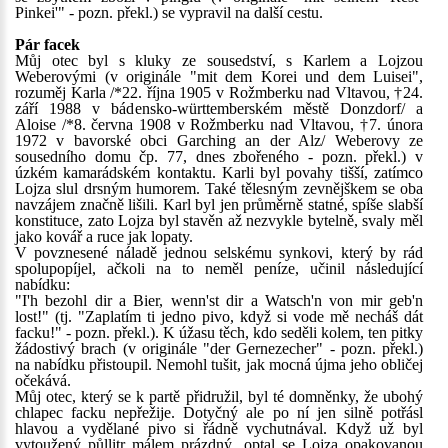
Pinkei'" - pozn. překl.) se vypravil na další cestu.
Pár facek
Můj otec byl s kluky ze sousedství, s Karlem a Lojzou
Weberovými (v originále "mit dem Korei und dem Luisei",
rozuměj Karla /*22. října 1905 v Rožmberku nad Vltavou, †24.
září 1988 v bádensko-württemberském městě Donzdorf/ a
Aloise /*8. června 1908 v Rožmberku nad Vltavou, †7. února
1972 v bavorské obci Garching an der Alz/ Weberovy ze
sousedního domu čp. 77, dnes zbořeného - pozn. překl.) v
úzkém kamarádském kontaktu. Karli byl povahy tišší, zatímco
Lojza slul drsným humorem. Také tělesným zevnějškem se oba
navzájem značně lišili. Karl byl jen průměrně statné, spíše slabší
konstituce, zato Lojza byl stavěn až nezvykle bytelně, svaly měl
jako kovář a ruce jak lopaty.
V povznesené náladě jednou selskému synkovi, který by rád
spolupopíjel, ačkoli na to neměl peníze, učinil následující
nabídku:
"I'h bezohl dir a Bier, wenn'st dir a Watsch'n von mir geb'n
lost!" (tj. "Zaplatím ti jedno pivo, když si vode mě necháš dát
facku!" - pozn. překl.). K úžasu těch, kdo seděli kolem, ten pitky
žádostivý brach (v originále "der Gernezecher" - pozn. překl.)
na nabídku přistoupil. Nemohl tušit, jak mocná újma jeho obličej
očekává.
Můj otec, který se k partě přidružil, byl té domněnky, že ubohý
chlapec facku nepřežije. Dotyčný ale po ní jen silně potřásl
hlavou a vydělané pivo si řádně vychutnával. Když už byl
vytoužený půllitr málem prázdný, optal se Lojza opakovanou