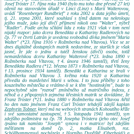
Josef Tröster 17. října roku 1940 (bylo mu toho dne přesně 27 let)
oženil na stavovském úřadě v Linci (Linz) s Marií Walterovou,
uvádí "Rosenberger Rundbrief" z roku 2002 u data jejího úmrtí,
tj. 21. srpna 2001, které souhlasí s týmž datem na nekrologu
jejího muže, jako její dívčí příjmení nikoli ono "Walter", nýbrž
"Radler". Podle archu sčítání lidu z roku 1921 však v tom není
nijaký rozpor: jako dcera Benedikta a Kathariny Radlerových na
čp. 77 ve čtvrti Latrán je uvedena svobodná dívka jménem"Maria
Walter" (*23. října 1916 v Rožmberku nad Vltavou). Více se ze
dnes digitálně dostupných matrik nedozvíme, ze starších je však
jasné, že jde o jednu a tutéž ženskou (dívčí) osobu, totiž
nemanželskou dceru Kathariny Walterové (*23. ledna 1890 v
Rožmberku nad Vltavou, †4. února 1946 tamtéž), třetí ženy
Benediktta Radlera (*12. března 1873 v Rožmberku nad Vltavou,
†13. prosince 1934 tamtéž). Benedikt a Katharina se brali v
Rožmberku nad Vltavou 3. května roku 1920 a Katharina
přivedla do manželství Marii s sebou. I to jsou příběhy z toho
kouzelného městečka a vrátíme-li se k těm "hostinským", bude to
nepochybně sám "rozrod" zmíněného už matričního indexu, z
něhož a z připojených zejména křestních matrik se dovídáme, že
Franz Tröster (*21. ledna 1880 v Rožmberku nad Vltavou /křtil
ho den nato jménem Franz Carl Tröster tehdejší zdejší kaplan
Zephyrin Tobner
, který má na webových stranách Kohoutího kříže
i své samostatné zastoupení, †5. listopadu 1941 tamtéž), syn
zdejšího poštmistra na čp. 78 Josepha Tröstera (jeho otec Josef
/psáno tak namísto "Joseph" synova i v matrice/ byl zdejším
měšťanem na domě čp. 2, matka Elisabeth, roz.
Schöllhammerová pocházela z Horního Dvořiště /Oberhaid/) a