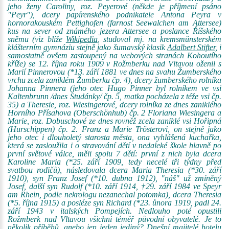
jeho ženy Caroliny, roz. Peyerové (někde je příjmení psáno
"Peyr"), dcery papírenského podnikatele Antona Peyra v
hornorakouském Pettighofen (farnost Seewalchen am Attersee)
kus na sever od známého jezera Attersee a poslance Říšského
sněmu (viz blíže
Wikipedia
, studoval mj. na kremsmünsterském
klášterním gymnáziu stejně jako šumavský klasik
Adalbert Stifter
, i
samostatně ovšem zastoupený na webových stranách Kohoutího
kříže) se 12. října roku 1909 v Rožmberku nad Vltavou oženil s
Marií Pinnerovou (*13. září 1881 ve dnes na svahu Žumberského
vrchu zcela zaniklém Žumberku čp. 4), dcery žumberského rolníka
Johanna Pinnera (jeho otec Hugo Pinner byl rolníkem ve vsi
Kaltenbrunn /dnes Studánky/ čp. 5, matka pocházela z téže vsi čp.
35) a Theresie, roz. Wiesingerové, dcery rolníka ze dnes zaniklého
Horního Přísahova (Oberschönhub) čp. 2 Floriana Wiesingera a
Marie, roz. Dobuschové ze dnes rovněž zcela zaniklé vsi Hořipná
(Hurschippen) čp. 2. Franz a Marie Trösterovi, on stejně jako
jeho otec i dlouholetý starosta města, ona vyhlášená kuchařka,
která se zasloužila i o stravování dětí v nedaleké škole hlavně po
první světové válce, měli spolu 7 dětí: první z nich byla dcera
Karoline Maria (*25. září 1909, tedy necelé tři týdny před
svatbou rodičů), následovala dcera Maria Theresia (*30. září
1910), syn Franz Josef (*10. dubna 1912), "náš" už zmíněný
Josef, další syn Rudolf (*10. září 1914, †29. září 1984 ve Speyr
am Rhein, podle nekrologu nezanechal potomka), dcera Theresia
(*5. října 1915) a posléze syn Richard (*23. ůnora 1919, padl 24.
září 1943 v italských Pompejích. Nedlouho poté opustili
Rožmberk nad Vltavou všichni téměř původní obyvatelé. Je to
několik příběhů, anebo jen jeden jediný? Dnešní majitelé hotelu