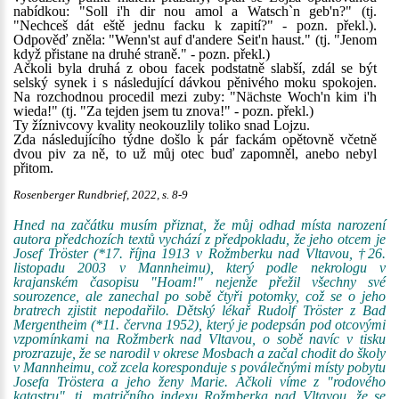
nabídkou: "Soll i'h dir nou amol a Watsch`n geb'n?" (tj.
"Nechceš dát eště jednu facku k zapití?" - pozn. překl.).
Odpověď zněla: "Wenn'st auf d'andere Seit'n haust." (tj. "Jenom
když přistane na druhé straně." - pozn. překl.)
Ačkoli byla druhá z obou facek podstatně slabší, zdál se být
selský synek i s následující dávkou pěnivého moku spokojen.
Na rozchodnou procedil mezi zuby: "Nächste Woch'n kim i'h
wieda!" (tj. "Za tejden jsem tu znova!" - pozn. překl.)
Ty žíznivcovy kvality neokouzlily toliko snad Lojzu.
Zda následujícího týdne došlo k pár fackám opětovně včetně
dvou piv za ně, to už můj otec buď zapomněl, anebo nebyl
přitom.
Rosenberger Rundbrief, 2022, s. 8-9
Hned na začátku musím přiznat, že můj odhad místa narození
autora předchozích textů vychází z předpokladu, že jeho otcem je
Josef Tröster (*17. října 1913 v Rožmberku nad Vltavou, †26.
listopadu 2003 v Mannheimu), který podle nekrologu v
krajanském časopisu "Hoam!" nejenže přežil všechny své
sourozence, ale zanechal po sobě čtyři potomky, což se o jeho
bratrech zjistit nepodařilo. Dětský lékař Rudolf Tröster z Bad
Mergentheim (*11. června 1952), který je podepsán pod otcovými
vzpomínkami na Rožmberk nad Vltavou, o sobě navíc v tisku
prozrazuje, že se narodil v okrese Mosbach a začal chodit do školy
v Mannheimu, což zcela koresponduje s poválečnými místy pobytu
Josefa Tröstera a jeho ženy Marie. Ačkoli víme z "rodového
katastru", tj. matričního indexu Rožmberka nad Vltavou, že se