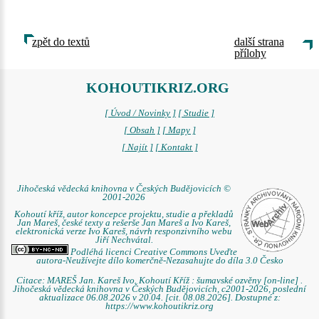
zpět do textů
další strana
přílohy
KOHOUTIKRIZ.ORG
[ Úvod / Novinky ]
[ Studie ]
[ Obsah ]
[ Mapy ]
[ Najít ]
[ Kontakt ]
Jihočeská vědecká knihovna v Českých Budějovicích ©
2001-2026
Kohoutí kříž, autor koncepce projektu, studie a překladů
Jan Mareš, české texty a rešerše Jan Mareš a Ivo Kareš,
elektronická verze Ivo Kareš, návrh responzivního webu
Jiří Nechvátal.
Podléhá licenci Creative Commons Uveďte
autora-Neužívejte dílo komerčně-Nezasahujte do díla 3.0 Česko
Citace: MAREŠ Jan. Kareš Ivo. Kohoutí Kříž : šumavské ozvěny [on-line] .
Jihočeská vědecká knihovna v Českých Budějovicích, c2001-2026, poslední
aktualizace 06.08.2026 v 20.04. [cit. 08.08.2026]. Dostupné z:
https://www.kohoutikriz.org