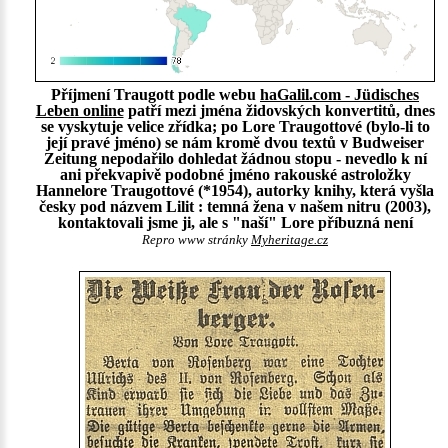
Příjmení Traugott podle webu
haGalil.com - Jüdisches
Leben online
patří mezi jména židovských konvertitů, dnes
se vyskytuje velice zřídka; po Lore Traugottové (bylo-li to
její pravé jméno) se nám kromě dvou textů v Budweiser
Zeitung nepodařilo dohledat žádnou stopu - nevedlo k ní
ani překvapivě podobné jméno rakouské astroložky
Hannelore Traugottové (*1954), autorky knihy, která vyšla
česky pod názvem Lilit : temná žena v našem nitru (2003),
kontaktovali jsme ji, ale s "naší" Lore příbuzná není
Repro www stránky
Myheritage.cz