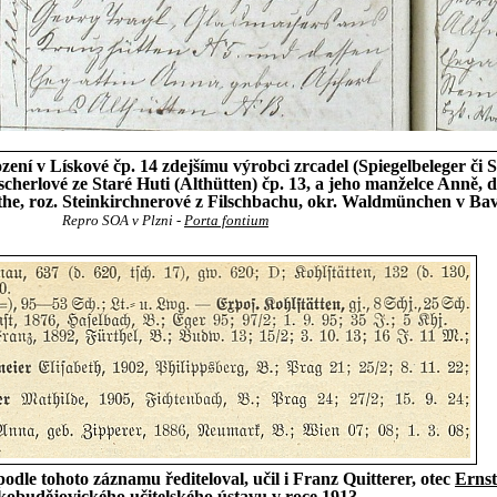
ní v Lískové čp. 14 zdejšímu výrobci zrcadel (Spiegelbeleger či 
cherlové ze Staré Huti (Althütten) čp. 13, a jeho manželce Anně, 
e, roz. Steinkirchnerové z Filschbachu, okr. Waldmünchen v Ba
Repro SOA v Plzni -
Porta fontium
odle tohoto záznamu řediteloval, učil i Franz Quitterer, otec
Ernst
kobudějovického učitelského ústavu v roce 1913