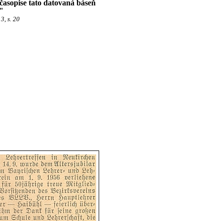
 časopise tato datovaná báseň
"
3, s. 20