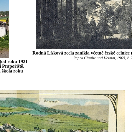
Rodná Lísková zcela zanikla včetně české celnice 
Repro Glaube und Heimat, 1965, č. 2
(od roku 1921
i Prapořiště,
á škola roku