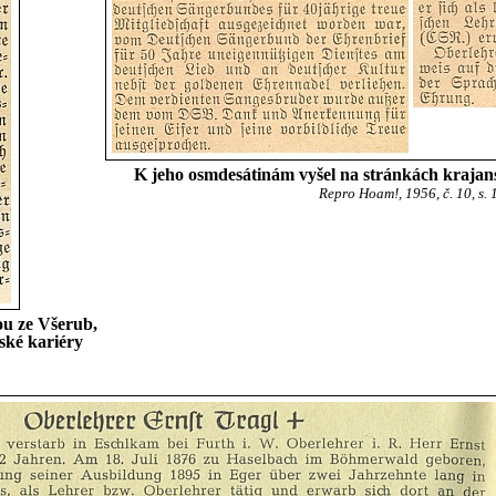
K jeho osmdesátinám vyšel na stránkách krajans
Repro Hoam!, 1956, č. 10, s. 
ou ze Všerub,
lské kariéry