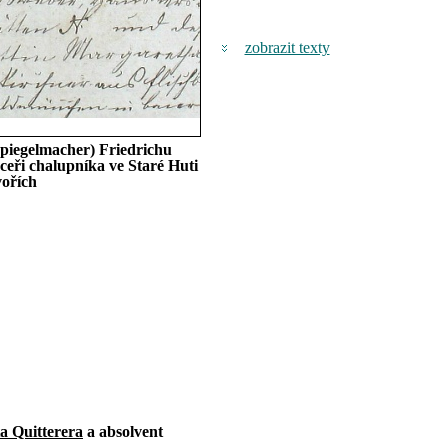
zobrazit texty
Spiegelmacher) Friedrichu
dceři chalupníka ve Staré Huti
vořích
a Quitterera
a absolvent