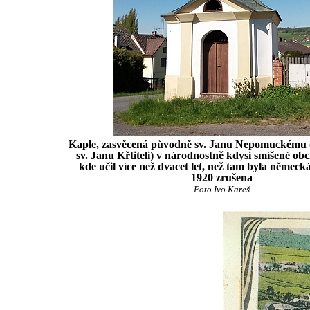
Kaple, zasvěcená původně sv. Janu Nepomuckému 
sv. Janu Křtiteli) v národnostně kdysi smíšené obc
kde učil více než dvacet let, než tam byla německ
1920 zrušena
Foto Ivo Kareš