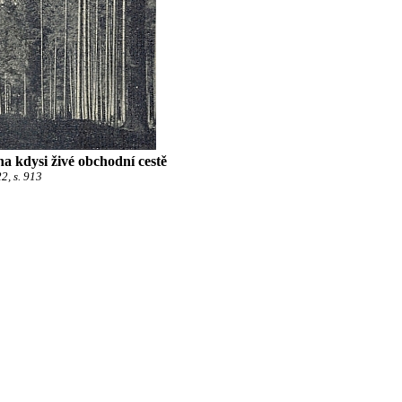
na kdysi živé obchodní cestě
2, s. 913