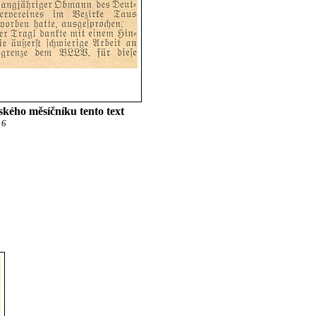
kého měsíčníku tento text
16