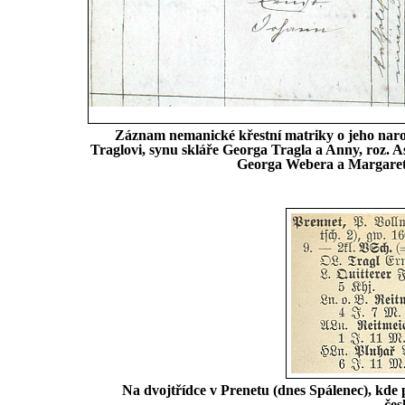
Záznam nemanické křestní matriky o jeho naroze
Traglovi, synu skláře Georga Tragla a Anny, roz. As
Georga Webera a Margareth
Na dvojtřídce v Prenetu (dnes Spálenec), kde p
čes