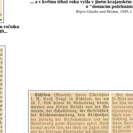
... a v květnu téhož roku vyšla v jiném krajanském
o "domácím požehnání
Repro Glaube und Heimat, 1949, č. 
ém ročníku
9...