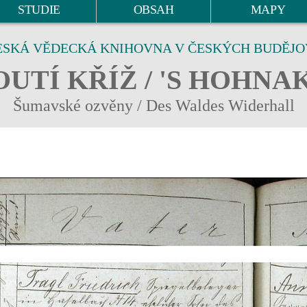
STUDIE
OBSAH
MAPY
ESKÁ VĚDECKÁ KNIHOVNA V ČESKÝCH BUDĚJO
UTÍ KŘÍŽ / 'S HOHNA
Šumavské ozvěny / Des Waldes Widerhall