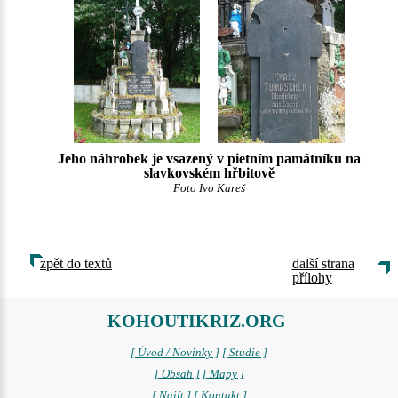
Jeho náhrobek je vsazený v pietním památníku na
slavkovském hřbitově
Foto Ivo Kareš
zpět do textů
další strana
přílohy
KOHOUTIKRIZ.ORG
[ Úvod / Novinky ]
[ Studie ]
[ Obsah ]
[ Mapy ]
[ Najít ]
[ Kontakt ]