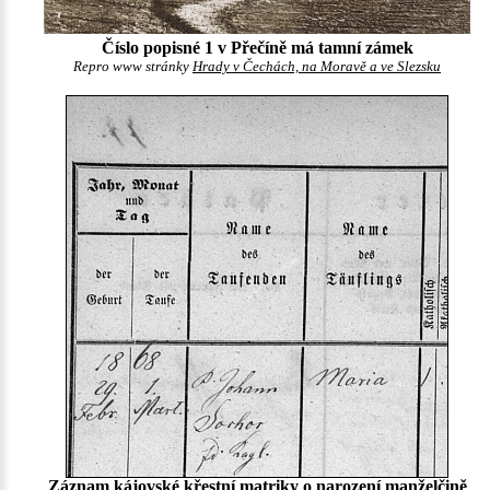
Číslo popisné 1 v Přečíně má tamní zámek
Repro www stránky
Hrady v Čechách, na Moravě a ve Slezsku
Záznam kájovské křestní matriky o narození manželčině