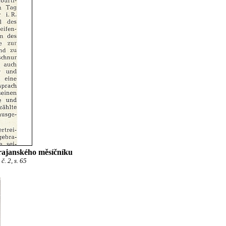
rajanského měsíčníku
. 2, s. 65