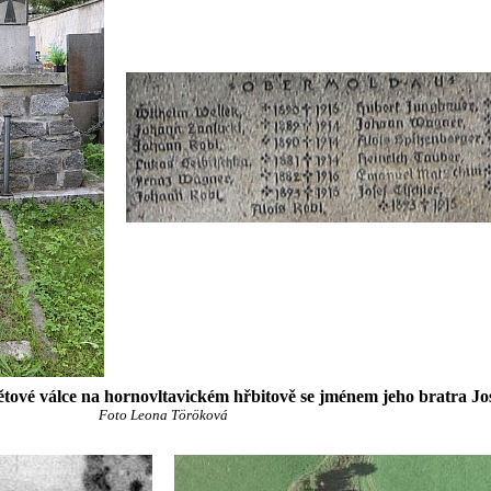
ětové válce na hornovltavickém hřbitově se jménem jeho bratra Jo
Foto Leona Töröková