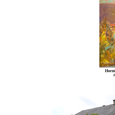
Horní
R