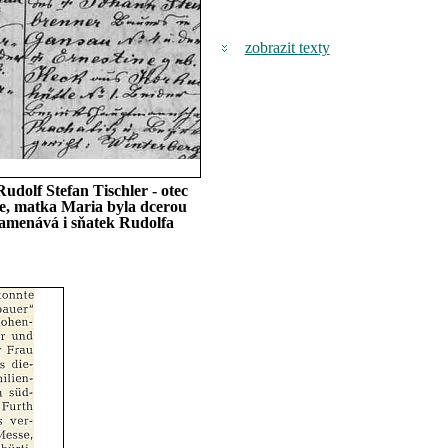
zobrazit texty
udolf Stefan Tischler - otec
ice, matka Maria byla dcerou
namenává i sňatek Rudolfa