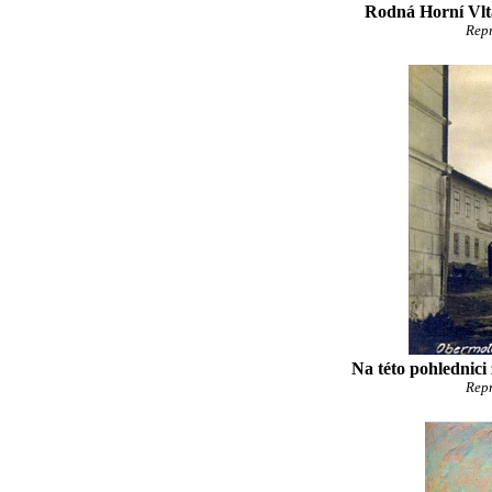
Rodná Horní Vltav
Repr
Na této pohlednici
Repr