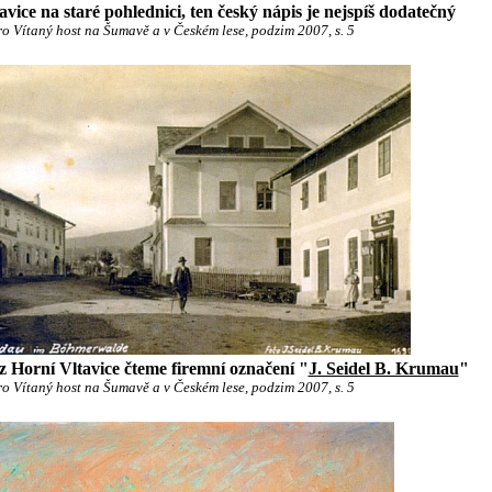
ice na staré pohlednici, ten český nápis je nejspíš dodatečný
o Vítaný host na Šumavě a v Českém lese, podzim 2007, s. 5
 z Horní Vltavice čteme firemní označení "
J. Seidel B. Krumau
"
o Vítaný host na Šumavě a v Českém lese, podzim 2007, s. 5