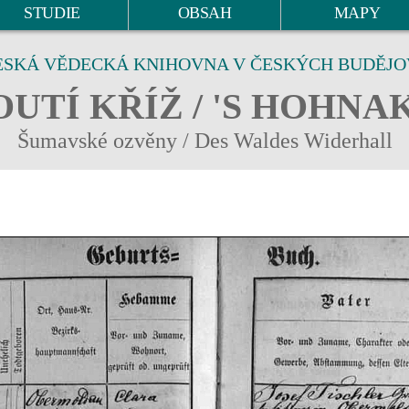
STUDIE
OBSAH
MAPY
ESKÁ VĚDECKÁ KNIHOVNA V ČESKÝCH BUDĚJO
UTÍ KŘÍŽ / 'S HOHNA
Šumavské ozvěny / Des Waldes Widerhall