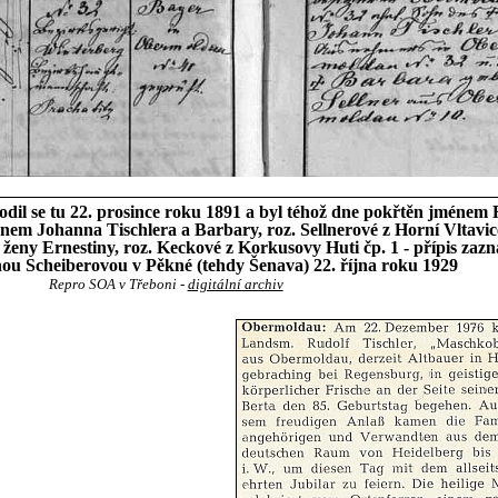
dil se tu 22. prosince roku 1891 a byl téhož dne pokřtěn jménem R
yl synem Johanna Tischlera a Barbary, roz. Sellnerové z Horní Vltav
 ženy Ernestiny, roz. Keckové z Korkusovy Huti čp. 1 - přípis zaz
hou Scheiberovou v Pěkné (tehdy Šenava) 22. října roku 1929
Repro SOA v Třeboni -
digitální archiv