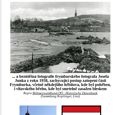
... a bezútěšná fotografie frymburského fotografa Josefa
Junka z roku 1958, zachycující postup zatopení části
Frymburka, včetně někdejšího hřbitova, kde byl pohřben,
i vltavského břehu, kde byl smrtelně zasažen bleskem
Repro
Böhmerwaldbund OÖ - Historische Datenbank
(Sammlung Koplinger, Linz)