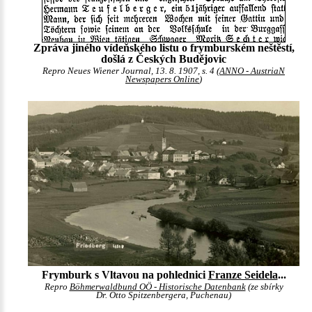
Zpráva jiného vídeňského listu o frymburském neštěstí,
došlá z Českých Budějovic
Repro Neues Wiener Journal, 13. 8. 1907, s. 4 (
ANNO - AustriaN
Newspapers Online
)
Frymburk s Vltavou na pohlednici
Franze Seidela
...
Repro
Böhmerwaldbund OÖ - Historische Datenbank
(ze sbírky
Dr. Otto Spitzenbergera, Puchenau)