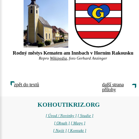
Rodný městys Kematen am Innbach v Horním Rakousku
Repro
Wikipedia
, foto Gerhard Anzinger
zpět do textů
další strana
přílohy
KOHOUTIKRIZ.ORG
[ Úvod / Novinky ]
[ Studie ]
[ Obsah ]
[ Mapy ]
[ Najít ]
[ Kontakt ]