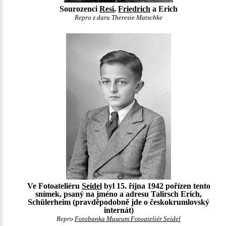
Sourozenci
Resi
,
Friedrich
a Erich
Repro z daru Theresie Matschke
Ve Fotoateliéru
Seidel
byl 15. října 1942 pořízen tento
snímek, psaný na jméno a adresu Talirsch Erich,
Schülerheim (pravděpodobně jde o českokrumlovský
internát)
Repro
Fotobanka Museum Fotoateliér Seidel