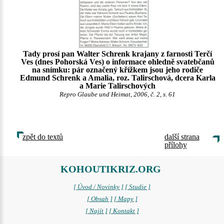
Tady prosí pan Walter Schrenk krajany z farnosti Terčí
Ves (dnes Pohorská Ves) o informace ohledně svatebčanů
na snímku: pár označený křížkem jsou jeho rodiče
Edmund Schrenk a Amalia, roz. Talirschová, dcera Karla
a Marie Talirschových
Repro Glaube und Heimat, 2006, č. 2, s. 61
zpět do textů
další strana
přílohy
KOHOUTIKRIZ.ORG
[ Úvod / Novinky ]
[ Studie ]
[ Obsah ]
[ Mapy ]
[ Najít ]
[ Kontakt ]