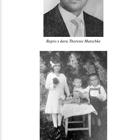
Repro z daru Theresie Matschke