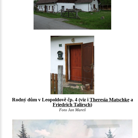
Rodný dům v Leopoldově čp. 4 (viz i
Theresia Matschke
a
Friedrich Talirsch
)
Foto Jan Mareš