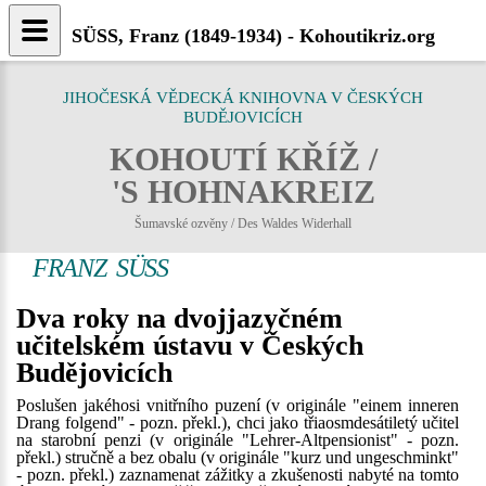
SÜSS, Franz (1849-1934) - Kohoutikriz.org
JIHOČESKÁ VĚDECKÁ KNIHOVNA V ČESKÝCH
BUDĚJOVICÍCH
KOHOUTÍ KŘÍŽ /
'S HOHNAKREIZ
Šumavské ozvěny / Des Waldes Widerhall
FRANZ SÜSS
Dva roky na dvojjazyčném
učitelském ústavu v Českých
Budějovicích
Poslušen jakéhosi vnitřního puzení (v originále "einem inneren
Drang folgend" - pozn. překl.), chci jako třiaosmdesátiletý učitel
na starobní penzi (v originále "Lehrer-Altpensionist" - pozn.
překl.) stručně a bez obalu (v originále "kurz und ungeschminkt"
- pozn. překl.) zaznamenat zážitky a zkušenosti nabyté na tomto