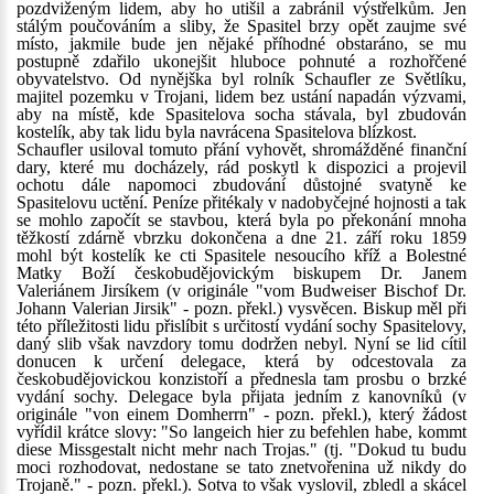
pozdviženým lidem, aby ho utišil a zabránil výstřelkům. Jen
stálým poučováním a sliby, že Spasitel brzy opět zaujme své
místo, jakmile bude jen nějaké příhodné obstaráno, se mu
postupně zdařilo ukonejšit hluboce pohnuté a rozhořčené
obyvatelstvo. Od nynějška byl rolník Schaufler ze Světlíku,
majitel pozemku v Trojani, lidem bez ustání napadán výzvami,
aby na místě, kde Spasitelova socha stávala, byl zbudován
kostelík, aby tak lidu byla navrácena Spasitelova blízkost.
Schaufler usiloval tomuto přání vyhovět, shromážděné finanční
dary, které mu docházely, rád poskytl k dispozici a projevil
ochotu dále napomoci zbudování důstojné svatyně ke
Spasitelovu uctění. Peníze přitékaly v nadobyčejné hojnosti a tak
se mohlo započít se stavbou, která byla po překonání mnoha
těžkostí zdárně vbrzku dokončena a dne 21. září roku 1859
mohl být kostelík ke cti Spasitele nesoucího kříž a Bolestné
Matky Boží českobudějovickým biskupem Dr. Janem
Valeriánem Jirsíkem (v originále "vom Budweiser Bischof Dr.
Johann Valerian Jirsik" - pozn. překl.) vysvěcen. Biskup měl při
této příležitosti lidu přislíbit s určitostí vydání sochy Spasitelovy,
daný slib však navzdory tomu dodržen nebyl. Nyní se lid cítil
donucen k určení delegace, která by odcestovala za
českobudějovickou konzistoří a přednesla tam prosbu o brzké
vydání sochy. Delegace byla přijata jedním z kanovníků (v
originále "von einem Domherrn" - pozn. překl.), který žádost
vyřídil krátce slovy: "So langeich hier zu befehlen habe, kommt
diese Missgestalt nicht mehr nach Trojas." (tj. "Dokud tu budu
moci rozhodovat, nedostane se tato znetvořenina už nikdy do
Trojaně." - pozn. překl.). Sotva to však vyslovil, zbledl a skácel