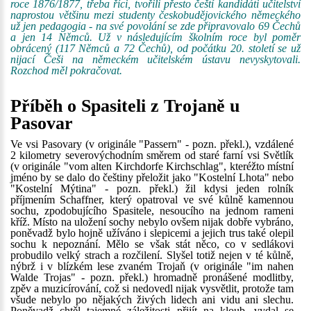
roce 1876/1877, třeba říci, tvořili přesto čeští kandidáti učitelství
naprostou většinu mezi studenty českobudějovického německého
už jen pedagogia - na své povolání se zde připravovalo 69 Čechů
a jen 14 Němců. Už v následujícím školním roce byl poměr
obrácený (117 Němců a 72 Čechů), od počátku 20. století se už
nijací Češi na německém učitelském ústavu nevyskytovali.
Rozchod měl pokračovat.
Příběh o Spasiteli z Trojaně u
Pasovar
Ve vsi Pasovary (v originále "Passern" - pozn. překl.), vzdálené
2 kilometry severovýchodním směrem od staré farní vsi Světlík
(v originále "vom alten Kirchdorfe Kirchschlag", kteréžto místní
jméno by se dalo do češtiny přeložit jako "Kostelní Lhota" nebo
"Kostelní Mýtina" - pozn. překl.) žil kdysi jeden rolník
příjmením Schaffner, který opatroval ve své kůlně kamennou
sochu, zpodobujícího Spasitele, nesoucího na jednom rameni
kříž. Místo na uložení sochy nebylo ovšem nijak dobře vybráno,
poněvadž bylo hojně užíváno i slepicemi a jejich trus také olepil
sochu k nepoznání. Mělo se však stát něco, co v sedlákovi
probudilo velký strach a rozčilení. Slyšel totiž nejen v té kůlně,
nýbrž i v blízkém lese zvaném Trojaň (v originále "im nahen
Walde Trojas" - pozn. překl.) hromadně pronášené modlitby,
zpěv a muzicírování, což si nedovedl nijak vysvětlit, protože tam
všude nebylo po nějakých živých lidech ani vidu ani slechu.
Poněvadž chtěl tajemné záležitosti přijít na kloub, vydal se