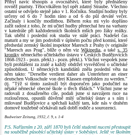
Přibyl navíc těsnopis a ovocnářství, které byly přednášeny
rovněž piaristy. Tělocvikářem byl opět zdatný Straube. Všechno
ostatní se odvíjelo stejně jako v 1. Ročníku. Studijní hodiny byly
určeny od 6 do 7 hodin ráno a od 6 do půl deváté večer.
Začínaly i končily modlitbou. Během roku mi vylo dopřáno
zažít radost z toho, že mi učitel hudby přenechal hru na varhany
v katedrále při každodenních školních mších pro žáky reálky.
Tak uběhl i poslední rok studia ve stálé práci. Nadešel čas
maturit a my se jim podrobili v úplném počtu před komisí, které
předsedal zemský školní inspektor Maresch z Prahy (v originále
"Maresch aus Prag", blíže o něm viz
Wikipedia
, a také
s. 35
kroniky
německého učitelského ústavu v Českých Budějovicích
1868-1923 - pozn. překl.) - pozn. překl.). Všichni vespolek jsme
byli prohlášeni za zralé a každý obdržel vysvědčení o učitelské
způsobilosti. U německých kandidátů zněla poslední věta na
něm takto: "Derselbe verdient daher als Unterlehrer an einer
deutschen Volksschule von drei Klassen empfohlen zu werden."
(tj. "Týž si tímto zaslouží být doporučen jako podučitel na
nějaké německé obecné škole o třech třídách." Všichni jsme se
radovali z dosaženého cíle, podali jsme si navzájem ruce na
rozloučenou, opustili důvěrně milý učitelský ústav a s ním i
milované Budějovice a spěchali každý tam, kde nás v drahém
domově toužebně očekávali naši dobří rodiče a sourozenci.
Budweiser Zeitung, 1932, č. 9, s. 1-4
P.S. Nařízením z 20. září 1870 byli čeští studenti nuceni přestoupit
na souběžně působící učitelský ústav v Soběslavi. Ještě ve školním