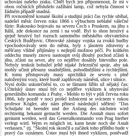
uchování našeho zraku. Chtěl bych jen připomenout, že mi v
obou ročnících příslušelo zažíhání lamp, což nebyla činnost v
žádném případě snadná.
Při rovnoměrně konané školní a studijní práci čas rychle ubíhal,
nadešel měsíc červen roku 1866 s výbuchem neblahé válečné
fúrie: Rakousko bojovalo na severu Čech s Pruskem, na jihu s
Itálií, zde dokonce na zemi i na vodě. Byl to shon hrozivý a
stejně hrozivý byl rozruch samotného městského obyvatelstva
Českých Budějovic. Obrovské zástupy vojska za zvuků hudby
vpochodovávaly sem do města, byly s jásotem zdraveny a
měšťany vlídně přijímány s nejlepší možnou péčí. Po krátkém
oddechu musely znovu nastoupit svůj dlouhý pochod zčásti k
jihu, zčásti na sever, aby co nejdříve dosáhly bitevního pole.
Nebyly tenkrát bohužel ještě nijaké železniční spoje, aby tak
mohly učinit přesuny snadnějšími, pohodlnějšími a rychlejšími.
K tomu přistupovaly masy uprchlíků ze severu s plně
naloženými vozy, které hustě zaplňovaly náměstí, ulice i silnice.
Nyní došlo uskutečnění to, co se fámami šiřilo už nějaký čas:
Učitelský ústav musí být co nejdříve vyklizen k ubytování
generálního komanda z Prahy. - Mohlo to být v půli června roku
1866, kdy pozdě v noci prošel ložnicemi se svícnem v rukou
profesor Kögler, aby nám přinesl následující sdělení: "Das
Schuljahr ist beendet und der Anfang des nächsten wird
rechtzeitig bekannt gemacht werden. Die Anstalt muss sofort
geräumt werden, weil das Generalkommando von Prag hierher
verlegt wird. Wem es möglich ist, kann heute noch die Astalt
verlassen." (tj. "Školní rok skončil a začátek toho příštího bude v
pravý čas oznámen. Ústav musí být ihned vyklizen, poněvadž