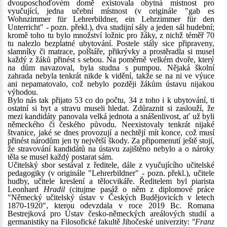
dvouposchoďovém domě existovala obytná místnost pro
vyučující, jedna učební místnost (v originále "gab es
Wohnzimmer für Lehrerbildner, ein Lehrzimmer für den
Unterricht" - pozn. překl.), dva studijní sály a jeden sál hudební;
kromě toho tu bylo množství ložnic pro žáky, z nichž téměř 70
tu nalezlo bezplatné ubytování. Postele stály sice připraveny,
slamníky či matrace, polštáře, přikrývky a prostěradla si musel
každý z žáků přinést s sebou. Na poměrně velkém dvoře, který
na dům navazoval, byla studna s pumpou. Nějaká školní
zahrada nebyla tenkrát nikde k vidění, takže se na ni ve výuce
ani nepamatovalo, což nebylo později žákům ústavu nijakou
výhodou.
Bylo nás tak přijato 53 co do počtu, 34 z toho i k ubytování, ti
ostatní si byt a stravu museli hledat. Zdůraznit si zaslouží, že
mezi kandidáty panovala velká jednota a snášenlivost, ať už byli
německého či českého původu. Neexistovaly tenkrát nijaké
štvanice, jaké se dnes provozují a nechtějí mít konce, což musí
přinést národům jen ty největší škody. Za připomenutí ještě stojí,
že stravování kandidátů na ústavu zajištěno nebylo a o nároky
těla se musel každý postarat sám.
Učitelský sbor sestával z ředitele, dále z vyučujícího učitelské
pedagogiky (v originále "Lehrerbildner" - pozn. překl.), učitele
hudby, učitele kreslení a tělocvikáře. Ředitelem byl piarista
Leonhard
Hradil
(citujme pasáž o něm z diplomové práce
"Německý učitelský ústav v Českých Budějovicích v letech
1870-1920", kterou odevzdala v roce 2019 Bc. Romana
Bestrejková pro Ústav česko-německých areálových studií a
germanistiky na Filosofické fakultě Jihočeské univerzity:
"Franz