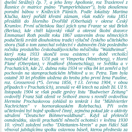
dnešní Strážný) čp. 7, a jeho ženy Apollonie, roz Traxlerové z
Řasnice (v matrice psáno "Pumperlehäuser"), byla zkoušenou
porodní bábou v Knížecích Pláních. Podle lokalisty Martina
Klučka, který pořídil křestní záznam, však rodiče roku 1851
přesídlili do Horního Dvořiště (Oberhaid) v okrese Český
Krumlov. První učitelskou štací jejich syna Franze se stal Brloh
(Berlau), kde chtěl kájovský vikář a okresní školní dozorce
Emmanuel Roth posílit roku 1867 ustavením dvou německých
podučitelů zvrátit dlouholetou tradici výlučně českého učitelského
sboru (Süß o tom zanechal svědectví v dubnovém čísle posledního
ročníku proslulého českobudějovického měsíčníku "Waldheimat",
který roku 1933 skončil svou existenci v době vrcholící
hospodářské krize. Učil pak ve Vimperku (Winterberg), v Horní
Plané (Oberplan), v Hodňově (Honetschlag), ve Světlíku a v
Prachaticích, kde 21. dubna roku 1934 ve věku 84 let zemřel a byl
pochován na staroprachatickém hřbitově u sv. Petra. Tam byla
ostatně 30 let předtím uložena do hrobu jeho první žena Pauline,
roz. Grosserová (*5. června 1856, †13. června 1904, v obou
případech v Prachaticích), zesnulá ve 48 letech na zánět žil. Už 9.
listopadu 1904 se však podle zprávy listu "Budweiser Zeitung"
ovdovělý Franz Süß oženil ve Švihově znovu s rovněž ovdovělou
Hermine Prochaskovou (ohlásil to tenkrát i list "Mühlviertler
Nachrichten" v hornorakouském Rohrbachu). Při svém
učitelování byl hojně spolkově činný, zejména pokud jde o aktivity
sdružení "Deutscher Böhmerwaldbund". Když už překročil
osmdesátku, slavili prachatičtí němečtí ochotníci v květnu 1930
10. výročí založení svého "Dilettanten-Verein" a pan řídící Süß
věnoval jubilujícímu spolku oslavnou báseň, kterou přednesla za