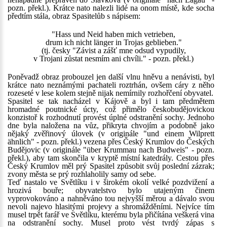
pozn. překl.). Krátce nato nalezli lidé na onom místě, kde socha
předtím stála, obraz Spasitelůb s nápisem:
"Hass und Neid haben mich vetrieben,
drum ich nicht länger in Trojas geblieben."
(tj. česky "Závist a zášť mne odsud vypudily,
v Trojani zůstat nesmím ani chvíli." - pozn. překl.)
Poněvadž obraz probouzel jen další vlnu hněvu a nenávisti, byl
krátce nato neznámými pachateli roztrhán, ovšem cáry z něho
rozeseté v lese kolem stejně nijak nemírnily rozhořčení obyvatel.
Spasitel se tak nacházel v Kájově a byl i tam předmětem
hromadné poutnické úcty, což přimělo českobudějovickou
konzistoř k rozhodnutí provést úplné odstranění sochy. Jednoho
dne byla naložena na vůz, přikryta chvojím a podobně jako
nějaký zvěřinový úlovek (v originále "und einem Wilprett
ähnlich" - pozn. překl.) vezena přes Český Krumlov do Českých
Budějovic (v originále "über Krummau nach Budweis" - pozn.
překl.), aby tam skončila v kryptě místní katedrály. Cestou přes
Český Krumlov měl prý Spasitel způsobit svůj poslední zázrak;
zvony města se prý rozhlaholily samy od sebe.
Teď nastalo ve Světlíku i v širokém okolí velké pozdvižení a
hrozivá bouře; obyvatelstvo bylo utajeným činem
vyprovokováno a nahněváno tou nejvyšší měrou a dávalo svou
nevoli najevo hlasitými projevy a shromážděními. Nejvíce tím
musel trpět farář ve Světlíku, kterému byla přičítána veškerá vina
na odstranění sochy. Musel proto vést tvrdý zápas s