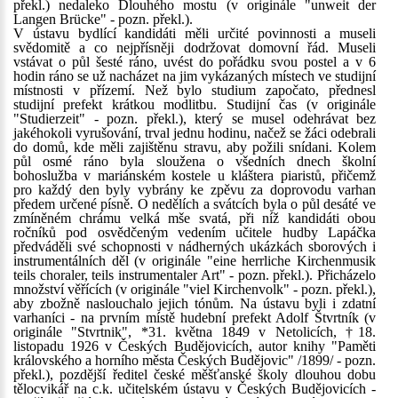
překl.) nedaleko Dlouhého mostu (v originále "unweit der
Langen Brücke" - pozn. překl.).
V ústavu bydlící kandidáti měli určité povinnosti a museli
svědomitě a co nejpřísněji dodržovat domovní řád. Museli
vstávat o půl šesté ráno, uvést do pořádku svou postel a v 6
hodin ráno se už nacházet na jim vykázaných místech ve studijní
místnosti v přízemí. Než bylo studium započato, přednesl
studijní prefekt krátkou modlitbu. Studijní čas (v originále
"Studierzeit" - pozn. překl.), který se musel odehrávat bez
jakéhokoli vyrušování, trval jednu hodinu, načež se žáci odebrali
do domů, kde měli zajištěnu stravu, aby požili snídani. Kolem
půl osmé ráno byla sloužena o všedních dnech školní
bohoslužba v mariánském kostele u kláštera piaristů, přičemž
pro každý den byly vybrány ke zpěvu za doprovodu varhan
předem určené písně. O nedělích a svátcích byla o půl desáté ve
zmíněném chrámu velká mše svatá, při níž kandidáti obou
ročníků pod osvědčeným vedením učitele hudby Lapáčka
předváděli své schopnosti v nádherných ukázkách sborových i
instrumentálních děl (v originále "eine herrliche Kirchenmusik
teils choraler, teils instrumentaler Art" - pozn. překl.). Přicházelo
množství věřících (v originále "viel Kirchenvolk" - pozn. překl.),
aby zbožně naslouchalo jejich tónům. Na ústavu byli i zdatní
varhaníci - na prvním místě hudební prefekt Adolf Štvrtník (v
originále "Stvrtnik", *31. května 1849 v Netolicích, †18.
listopadu 1926 v Českých Budějovicích, autor knihy "Paměti
královského a horního města Českých Budějovic" /1899/ - pozn.
překl.), pozdější ředitel české měšťanské školy dlouhou dobu
tělocvikář na c.k. učitelském ústavu v Českých Budějovicích -