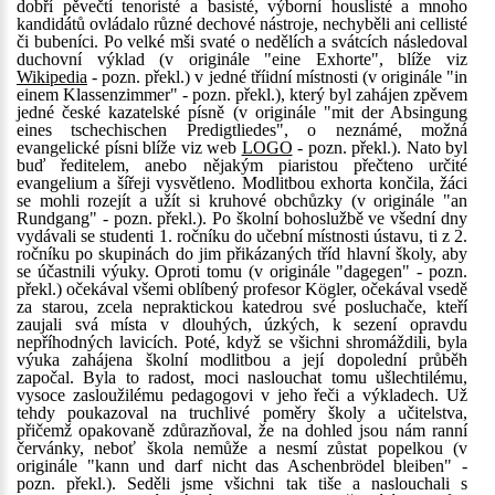
dobří pěvečtí tenoristé a basisté, výborní houslisté a mnoho
kandidátů ovládalo různé dechové nástroje, nechyběli ani cellisté
či bubeníci. Po velké mši svaté o nedělích a svátcích následoval
duchovní výklad (v originále "eine Exhorte", blíže viz
Wikipedia
- pozn. překl.) v jedné tříidní místnosti (v originále "in
einem Klassenzimmer" - pozn. překl.), který byl zahájen zpěvem
jedné české kazatelské písně (v originále "mit der Absingung
eines tschechischen Predigtliedes", o neznámé, možná
evangelické písni blíže viz web
LOGO
- pozn. překl.). Nato byl
buď ředitelem, anebo nějakým piaristou přečteno určité
evangelium a šířeji vysvětleno. Modlitbou exhorta končila, žáci
se mohli rozejít a užít si kruhové obchůzky (v originále "an
Rundgang" - pozn. překl.). Po školní bohoslužbě ve všední dny
vydávali se studenti 1. ročníku do učební místnosti ústavu, ti z 2.
ročníku po skupinách do jim přikázaných tříd hlavní školy, aby
se účastnili výuky. Oproti tomu (v originále "dagegen" - pozn.
překl.) očekával všemi oblíbený profesor Kögler, očekával vsedě
za starou, zcela nepraktickou katedrou své posluchače, kteří
zaujali svá místa v dlouhých, úzkých, k sezení opravdu
nepříhodných lavicích. Poté, když se všichni shromáždili, byla
výuka zahájena školní modlitbou a její dopolední průběh
započal. Byla to radost, moci naslouchat tomu ušlechtilému,
vysoce zasloužilému pedagogovi v jeho řeči a výkladech. Už
tehdy poukazoval na truchlivé poměry školy a učitelstva,
přičemž opakovaně zdůrazňoval, že na dohled jsou nám ranní
červánky, neboť škola nemůže a nesmí zůstat popelkou (v
originále "kann und darf nicht das Aschenbrödel bleiben" -
pozn. překl.). Seděli jsme všichni tak tiše a naslouchali s