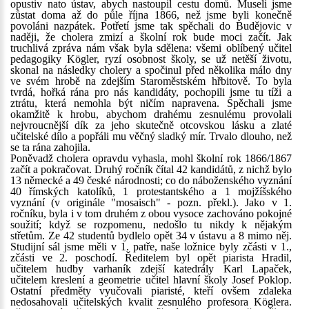
opustiv nato ústav, abych nastoupil cestu domů. Museli jsme
zůstat doma až do půle října 1866, než jsme byli konečně
povoláni nazpátek. Potřetí jsme tak spěchali do Budějovic v
naději, že cholera zmizí a školní rok bude moci začít. Jak
truchlivá zpráva nám však byla sdělena: všemi oblíbený učitel
pedagogiky Kögler, ryzí osobnost školy, se už netěší životu,
skonal na následky cholery a spočinul před několika málo dny
ve svém hrobě na zdejším Staroměstském hřbitově. To byla
tvrdá, hořká rána pro nás kandidáty, pochopili jsme tu tíži a
ztrátu, která nemohla být ničím napravena. Spěchali jsme
okamžitě k hrobu, abychom drahému zesnulému provolali
nejvroucnější dík za jeho skutečně otcovskou lásku a zlaté
učitelské dílo a popřáli mu věčný sladký mír. Trvalo dlouho, než
se ta rána zahojila.
Poněvadž cholera opravdu vyhasla, mohl školní rok 1866/1867
začít a pokračovat. Druhý ročník čítal 42 kandidátů, z nichž bylo
13 německé a 49 české národnosti; co do náboženského vyznání
40 římských katolíků, 1 protestantského a 1 mojžíšského
vyznání (v originále "mosaisch" - pozn. překl.). Jako v 1.
ročníku, byla i v tom druhém z obou vysoce zachováno pokojné
soužití; když se rozpomenu, nedošlo tu nikdy k nějakým
střetům. Ze 42 studentů bydlelo opět 34 v ústavu a 8 mimo něj.
Studijní sál jsme měli v 1. patře, naše ložnice byly zčásti v 1.,
zčásti ve 2. poschodí. Ředitelem byl opět piarista Hradil,
učitelem hudby varhaník zdejší katedrály Karl Lapaček,
učitelem kreslení a geometrie učitel hlavní školy Josef Poklop.
Ostatní předměty vyučovali piaristé, kteří ovšem zdaleka
nedosahovali učitelských kvalit zesnulého profesora Köglera.