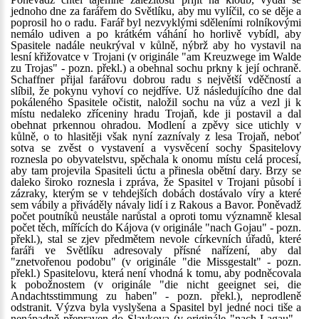
jednoho dne za farářem do Světlíku, aby mu vylíčil, co se děje a
poprosil ho o radu. Farář byl nezvyklými sděleními rolníkovými
nemálo udiven a po krátkém váhání ho horlivě vybídl, aby
Spasitele nadále neukrýval v kůlně, nýbrž aby ho vystavil na
lesní křižovatce v Trojani (v originále "am Kreuzwege im Walde
zu Trojas" - pozn. překl.) a obehnal sochu prkny k její ochraně.
Schaffner přijal farářovu dobrou radu s největší vděčností a
slíbil, že pokynu vyhoví co nejdříve. Už následujícího dne dal
pokáleného Spasitele očistit, naložil sochu na vůz a vezl ji k
místu nedaleko zříceniny hradu Trojaň, kde ji postavil a dal
obehnat prkennou ohradou. Modlení a zpěvy sice utichly v
kůlně, o to hlasitěji však nyní zaznívaly z lesa Trojaň, neboť
sotva se zvěst o vystavení a vysvěcení sochy Spasitelovy
roznesla po obyvatelstvu, spěchala k onomu místu celá procesí,
aby tam projevila Spasiteli úctu a přinesla obětní dary. Brzy se
daleko široko roznesla i zpráva, že Spasitel v Trojani působí i
zázraky, kterým se v tehdejších dobách dostávalo víry a které
sem vábily a přiváděly návaly lidí i z Rakous a Bavor. Poněvadž
počet poutníků neustále narůstal a oproti tomu významně klesal
počet těch, mířících do Kájova (v originále "nach Gojau" - pozn.
překl.), stal se zjev předmětem nevole církevních úřadů, které
faráři ve Světlíku adresovaly přísné nařízení, aby dal
"znetvořenou podobu" (v originále "die Missgestalt" - pozn.
překl.) Spasitelovu, která není vhodná k tomu, aby podněcovala
k pobožnostem (v originále "die nicht geeignet sei, die
Andachtsstimmung zu haben" - pozn. překl.), neprodleně
odstranit. Výzva byla vyslyšena a Spasitel byl jedné noci tiše a
nenápadně přepraven do Slavkova (v originále "nach Lagau" -