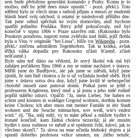
sem bude přeloženo generální komando z Prahy. Komu je to
možno, měl by ještě dnes ústav opustit." - pozn. překl.). Toto
sdělení bylo ze všech stran s radostí přijato a mnozí ze studentů
hlásili hned svůj odchod; ti ostatní je následovali příštího dne.
Tak jsme odtud spěchali ke svým domovům, aniž bychom
spatřili jediného Prušáka. Bitvy ještě pokračovaly, než byl
konečně v srpnu 1866 v Praze uzavřen mír. (Rakousko bylo
Pruskem poraženo, naproti tomu zvítězilo nad Itálií, jejíž flotila
byla u Visu /v originále "bei Lissa", blíže viz
Wikipedia
- pozn.
překl./ zničena admirálem Tegetthofem. Tak ta krátká, avšak
těžká válka dopadla pro Rakousko zčásti šťastně, zčásti
nešťastně.)
Bylo nám teď dáno na vědomí, že nový školní rok má být
zahájen počátkem října 1866 a my se máme nacházet v ústavu.
Mířili jsme do Budějovic, ale jak jsme se zděsili, když jsme
zjistili, že tam řádí cholera a že si už vyžádala hodně obětí. Byli
jsme v ústavu sotva dva dny, když jsme kvůli té nebezpečné
chorobě museli zase putovat domů. Potkal jsem se ještě s
profesorem Köglerem, který mně a já jemu a jeho milé rodině
popřál stálého zdraví. Opáčil: "Ja, mein Lieber, Sie haben es
schön und können in waldiger Gegend wohnen, dorthin kommt
keine Cholera; ich aber muss mit meiner Familie in der Stadt
wohnen und die Seuche mitmachen, wer weiß, wie's enden
wird." (tj. "Ba, můj milý, vy to máte pěkné a můžete bydlet v
lesnaté končině, kam žádná cholera nezavítá; já ale musím
bydlet s mou rodinou ve městě a té epidemii čelit, kdoví, jak to
všechno skončí." Ta slova na mne učinila hluboký dojem a já
opustil dobrého profesora velice smuten, nic zlého netuše,