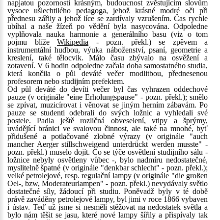
napjatou pozorností krásným, budoucnost zvěstujícím slovům
vysoce ušlechtilého pedagoga, jehož krásné modré oči při
přednesu zářily a jehož líce se zardívaly vzrušením. Čas rychle
ubíhal a naše žízeň po vědění byla nasycována. Odpoledne
vyplňovala nauka harmonie a generálního basu (viz o tom
pojmu blíže
Wikipedia
- pozn. překl.) se zpěvem a
instrumentální hudbou, výuka náboženství, psaní, geometrie a
kreslení, také tělocvik. Málo času zbývalo na osvěžení a
zotavení. V 6 hodin odpoledne začala doba samostatného studia,
která končila o půl deváté večer modlitbou, přednesenou
profesorem nebo studijním prefektem.
Od půl deváté do devíti večer byl čas vyhrazen oddechové
pauze (v originále "eine Erholungspause" - pozn. překl.); smělo
se zpívat, muzicírovat i věnovat se jiným herním zábavám. Po
pauze se studenti odebrali do svých ložnic a vyhledali své
postele. Padla ještě rozličná obveselení, vtipy a šprýmy,
uvádějící bránici ve svalovou činnost, ale také na mnohé, byť
přidušené a potlačované zlobné výrazy (v originále "auch
mancher Aerger stillschweigend unterdrückt werden musste" -
pozn. překl.) muselo dojít. Co se týče osvětlení studijního sálu -
ložnice nebyly osvětleny vůbec -, bylo nadmíru nedostatečné,
myslitelně špatné (v originále "denkbar schlecht" - pozn. překl.);
velké petrolejové, resp. regulační lampy (v originále "die großen
Oel-, bzw, Moderateurlampen" - pozn. překl.) nevydávaly světlo
dostatečné síly, žádoucí při studiu. Poněvadž byly v té době
právě zaváděny petrolejové lampy, byl jimi v roce 1866 vybaven
i ústav. Teď už jsme si nesměli stěžovat na nedostatek světla a
bylo nám těšit se jasu, které nové lampy šířily a přispívaly tak