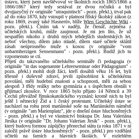
ústavu, který jsem navštěvoval ve školních rocích 1865/1866 a
1866/1867 který tedy sestával ze dvou ročníků a byl
dvojjazyčný (v originále "utraquistisch" - pozn. překl.), trval pak
až do roku 1870, kdy vstoupil v platnost říšský školský zákon (z
roku 1869, zvaný také Hasnerův, blíže
Wien Geschichte Wiki
-
pozn. překl.). Činím tak v naději, že čtenář, zejména z
učitelských kruhů, může zaujmout. Je mi jen líto, že už
nespatřím nikoho z druhů mých tehdejších studentských let,
neboť všechny, dílem jako mladé, dílem staré učitele sklátil
zásah neúprosného muže s kosou (v originále "vom
unbarmherzigen Sensenmann" - pozn. překl.). Budiž jich tu
vzpomenuto se ctí.
Přijetí do takzvaného učitelského semináře či pedagogia (v
originále "in das sogenannte Lehrerseminar oder Pädagogium" -
pozn. překl.) mohli dojít žáci, kteří dosáhli věku 16 let, byli
tělesně i duševně zdraví, jevili způsobilost k učitelskému
povolání, měli hudební znalosti a schopnosti, měli za sebou
alespoň 3 třídy reálky nebo gymnázia a s úspěchem obstáli v
přijímací zkoušce. V roce 1865 bylo přijato 14 Němců a 39
Čechů převážně římskokatolického vyznání; kromě nich tu byl
ještě 1 německý Žid a 1 český protestant. Učitelský ústav se
nacházel na rohu proti mariánské soše na Mariánském náměstí
(v originále "am Marienplatz", jde o dnešní ústav hluchoněmých
- pozn. překl.) a byl ve vlastnictví biskupa Dr. Jana Valeriána
Jirsíka (v originále "Dr. Johann Valerian Jirsik" - pozn. překl.),
který budovu formou zápůjčky přenechal státu (a roku 1871 v ní
založil právě ústav hluchoněmých" - pozn. překl.) pro vzdělání
učitelů na farních a hlavních školách. V rozlehlém