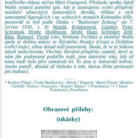
bouřlivého ohlasu slečna Mizzi Osangová. Předseda spolku Adolf
Wallis sestavil pamětní spis, kde je zastoupeno svými příspěvky
množství německých šumavských literátů, většina z nich
samostatně figurujících i na webových stranách Kohoutího kříže,
jmenovitě to byli podle článku v "Budweiser Zeitung" (ze 7.
června 1930, s. 8)
Watzlik
,
Krütznerová
,
Günther
,
Peter
,
Schramek
,
Hrabe
,
Hohlbaum
,
Strobl
,
Haas
,
Schreiber
,
Zettl
,
Blau
,
Rammel
,
Pechtl
(otec Helmuta Pechtla) a zmíněný Wallis
spolu se dvěma autory ze Štýrského Hradce (Graz) a Drážďan
tvořící trojici, ušlou dosud naší pozornosti. Škoda, že se ta Süßova
báseň nedochovala. Všechny literární příspěvky ostatně, které se
nám jím podepsané podařilo najít, jsou datovány roky, kdy už
tomu muži bylo přes osmdesát let. To jsou ty šumavské kořeny.
Anebo paměť, dlouhá až hluboko k nim, kterou třeba probouzet
pro budoucí.
- - - - -
* Knížecí Pláně / České Budějovice / Brloh / Vimperk / Horní Planá / Hodňov
/ Světlík / Švihov / Pasovary / Trojaň / Kájov / † Prachatice / † † Staré
Prachatice, Prachatice
Obrazové přílohy:
(ukázky)