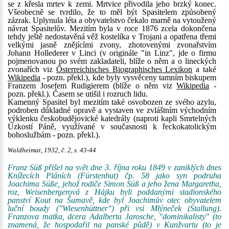
se z křesla mrtev k zemi. Mrtvice přivodila jeho brzký konec.
Všeobecně se tvrdilo, že to měl být Spasitelem způsobený
zázrak. Uplynula léta a obyvatelstvo čekalo marně na vytoužený
návrat Spasitelův. Mezitím byla v roce 1876 zcela dokončena
tehdy ještě nedostavěná věž kostelíka v Trojani a opatřena třemi
velkými jasně znějícími zvony, zhotovenými zvonařstvím
Johann Hollederer v Linci (v originále "in Linz", jde o firmu
pojmenovanou po svém zakladateli, blíže o něm a o lineckých
zvonařích viz
Österreichisches Biographisches Lexikon
a také
Wikipedia
- pozn. překl.), kde byly vysvěceny tamním biskupem
Franzem Josefem Rudigierem (blíže o něm viz
Wikipedia
-
pozn. překl.). Časem se utišil i rozruch lidu.
Kamenný Spasitel byl mezitím také osvobozen ze svého azylu,
podroben důkladné opravě a vystaven ve zvláštním východním
výklenku českobudějovické katedrály (naproti kapli Smrtelných
Úzkostí Páně, využívané v současnosti k řeckokatolickým
bohoslužbám - pozn. překl.).
Waldheimat, 1932, č. 2, s. 43-44
Franz Süß přišel na svět dne 3. října roku 1849 v zaniklých dnes
Knížecích Pláních (Fürstenhut) čp. 58 jako syn podruha
Joachima Süße, jehož rodiče Simon Süß a jeho žena Margaretha,
roz, Weisenbergerová z Hájku byli poddanými stadionského
panství Kout na Šumavě, kde byl Joachimův otec obyvatelem
luční boudy ("Wiesenhüttner") při vsi Mlýneček (Stallung).
Franzova matka, dcera Adalberta Jarosche, "dominikalisty" (to
znamená, že hospodařil na panské půdě) v Kunžvartu (to je