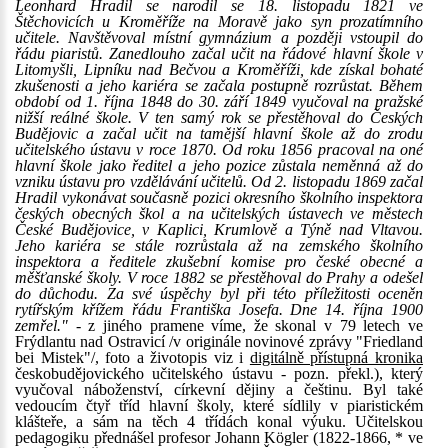
Leonhard Hradil se narodil se 18. listopadu 1821 ve
Štěchovicích u Kroměříže na Moravě jako syn prozatímního
učitele. Navštěvoval místní gymnázium a později vstoupil do
řádu piaristů. Zanedlouho začal učit na řádové hlavní škole v
Litomyšli, Lipníku nad Bečvou a Kroměříži, kde získal bohaté
zkušenosti a jeho kariéra se začala postupně rozrůstat. Během
období od 1. října 1848 do 30. září 1849 vyučoval na pražské
nižší reálné škole. V ten samý rok se přestěhoval do Českých
Budějovic a začal učit na tamější hlavní škole až do zrodu
učitelského ústavu v roce 1870. Od roku 1856 pracoval na oné
hlavní škole jako ředitel a jeho pozice zůstala neměnná až do
vzniku ústavu pro vzdělávání učitelů. Od 2. listopadu 1869 začal
Hradil vykonávat současně pozici okresního školního inspektora
českých obecných škol a na učitelských ústavech ve městech
České Budějovice, v Kaplici, Krumlově a Týně nad Vltavou.
Jeho kariéra se stále rozrůstala až na zemského školního
inspektora a ředitele zkušební komise pro české obecné a
měšťanské školy. V roce 1882 se přestěhoval do Prahy a odešel
do důchodu. Za své úspěchy byl při této příležitosti oceněn
rytířským křížem řádu Františka Josefa. Dne 14. října 1900
zemřel."
- z jiného pramene víme, že skonal v 79 letech ve
Frýdlantu nad Ostravicí /v originále novinové zprávy "Friedland
bei Mistek"/, foto a životopis viz i
digitálně přístupná kronika
českobudějovického učitelského ústavu - pozn. překl.), který
vyučoval náboženství, církevní dějiny a češtinu. Byl také
vedoucím čtyř tříd hlavní školy, které sídlily v piaristickém
klášteře, a sám na těch 4 třídách konal výuku. Učitelskou
pedagogiku přednášel profesor Johann Kögler (1822-1866, * ve