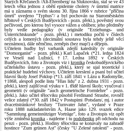
Starých Křečanech /Alt-Ehrenberg/ na Šluknovsku, stal se ve 43
letech věku jednou z obětí epidemie cholery /v úmrtní matrice
má u záznamu o svém skonu 30. října 1866 v rubrice "příčina
úmrtí" uvedeno "Typhus"/ a byl pochován na Staroměstském
hřbitově v Českých Budějovicích - pozn. překl.), pověstný svou
pečlivostí, pro kterou byl vysoce vážen a oblíben; jeho předměty
byly vedle pedagogiky (v originále "Erziehungs- und
Unterrichtskunde" - pozn. překl.) i metodiku počtů v číslech
celých a lomených (decimální soustava byla tehdy ještě věcí
neznámou), dále němčinu, zeměpis (bez map!) a dějepis.
Učitelem hudby byl varhaník zdejší katedrály (v originále
"Domorganist" - pozn. překl.) Karl Lapaček (*21. ledna 1824
ve Veselí nad Lužnicí, †17. Ledna 1892 v Českých
Budějovicích, foto a životopis viz i
kronika
českobudějovického
učitelského ústavu - pozn. překl.), který se ujal teoretické i
praktické hudební výchovy. Učitelem kreslení a psaní byl učitel
hlavní školy Josef Poklop (*13. září 1841 v Lázu u Radomyšle,
†1868, alespoň podle listu "Hlas lidu" z 2. dubna 1931 - pozn.
překl.), který zajišťoval výuku v 1. třídě hlavní školy; vyučoval i
geometrii (v originále "auch geometrische Formlehre" - pozn.
překl.). Jako učitel tělocviku působil Ferdinand Straube, rovněž
velice zdatný (*30. září 1842 v Postupimi /Potsdam/, mj. i autor
dvacetistránkové brožury "Turnvater Jahn", vydané v Praze
roku 1888 nakladatelstvím A, Haase jako 129. svazek edice
"Sammlung gemeinnütziger Vorträge", foto a životopis viz opět
výše zmíněná
kronika
- najdeme i tu
podobenku
při odchodu na
penzi - pozn. překl.). Hodiny tělocviku se konávaly na zahradě
hostince "Zum grünen Ast" (česky "U Zelené ratolesti" - pozn.