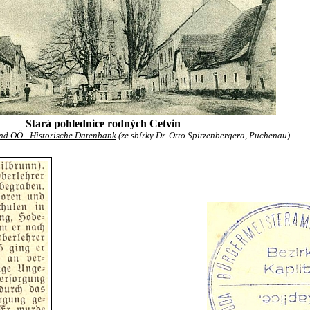
Stará pohlednice rodných Cetvin
d OÖ - Historische Datenbank
(ze sbírky Dr. Otto Spitzenbergera, Puchenau)