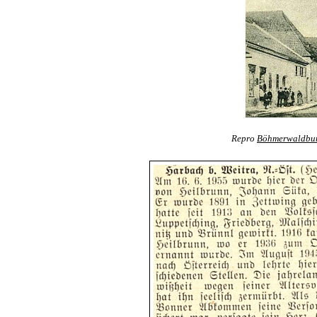
Repro
Böhmerwaldbun