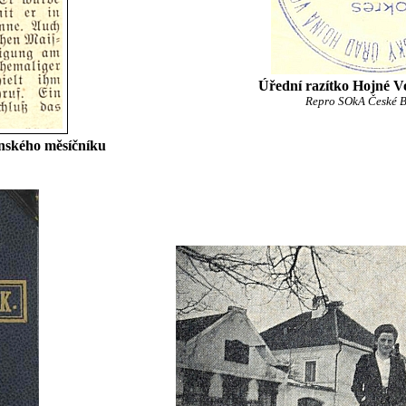
Úřední razítko Hojné V
Repro SOkA České B
nského měsíčníku