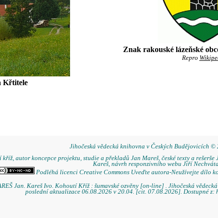
Znak rakouské lázeňské ob
Repro
Wikipe
 Křtitele
Jihočeská vědecká knihovna v Českých Budějovicích ©
 kříž, autor koncepce projektu, studie a překladů Jan Mareš, české texty a rešerše 
Kareš, návrh responzivního webu Jiří Nechváta
Podléhá licenci Creative Commons Uveďte autora-Neužívejte dílo k
REŠ Jan. Kareš Ivo. Kohoutí Kříž : šumavské ozvěny [on-line] . Jihočeská vědeck
poslední aktualizace 06.08.2026 v 20.04. [cit. 07.08.2026]. Dostupné z: