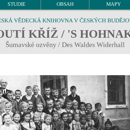
STUDIE
OBSAH
MAPY
ESKÁ VĚDECKÁ KNIHOVNA V ČESKÝCH BUDĚJO
UTÍ KŘÍŽ / 'S HOHNA
Šumavské ozvěny / Des Waldes Widerhall