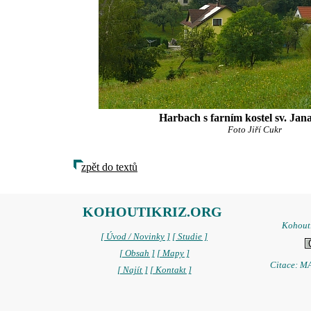
Harbach s farním kostel sv. Jana
Foto Jiří Cukr
zpět do textů
KOHOUTIKRIZ.ORG
Kohoutí
[ Úvod / Novinky ]
[ Studie ]
[ Obsah ]
[ Mapy ]
Citace: MA
[ Najít ]
[ Kontakt ]