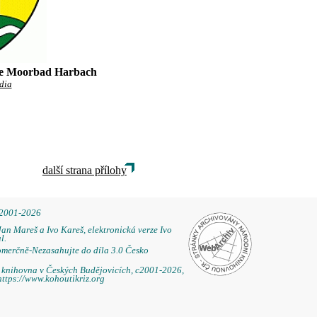
ce Moorbad Harbach
dia
další strana přílohy
 2001-2026
Jan Mareš a Ivo Kareš, elektronická verze Ivo
l.
omerčně-Nezasahujte do díla 3.0 Česko
á knihovna v Českých Budějovicích, c2001-2026,
https://www.kohoutikriz.org