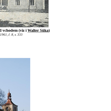
ad vchodem (viz i
Walter Süka
)
961, č. 8, s. 333