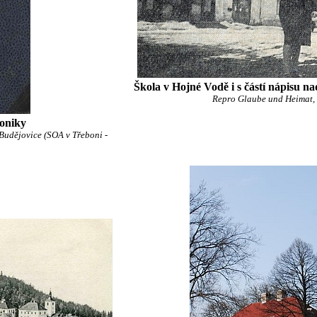
Škola v Hojné Vodě i s částí nápisu n
Repro Glaube und Heimat, 1
oniky
udějovice (SOA v Třeboni -