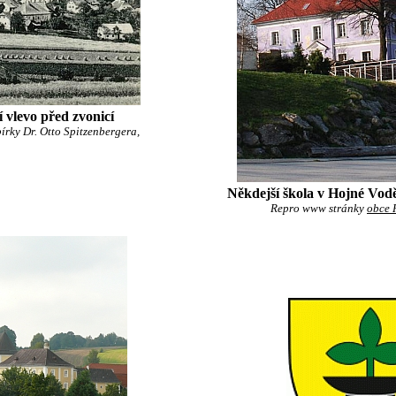
í vlevo před zvonicí
bírky Dr. Otto Spitzenbergera,
Někdejší škola v Hojné Vodě
Repro www stránky
obce 