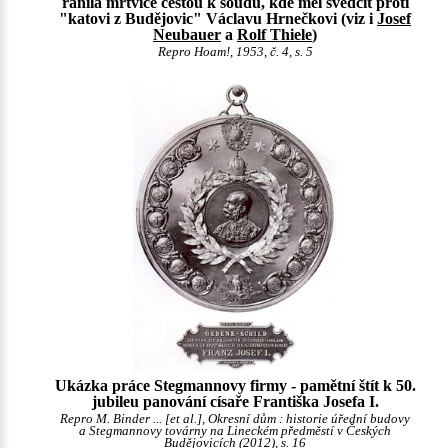
ranila mrtvice cestou k soudu, kde měl svědčit proti
"katovi z Budějovic" Václavu Hrnečkovi (viz i
Josef
Neubauer
a
Rolf Thiele
)
Repro Hoam!, 1953, č. 4, s. 5
Ukázka práce Stegmannovy firmy - pamětní štít k 50.
jubileu panování císaře Františka Josefa I.
Repro M. Binder ... [et al.], Okresní dům : historie úřední budovy
a Stegmannovy továrny na Lineckém předměstí v Českých
Budějovicích (2012), s. 16