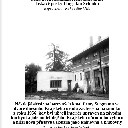
laskavě poskytl Ing. Jan Schinko
Repro archiv Kohoutího kříže
Někdejší slévárna barevných kovů firmy Stegmann ve
dvoře dnešního Krajského úřadu zachycená na snímku
z roku 1956, kdy byl už její interiér upraven na závodní
kuchyni a jídelnu tehdejšího Krajského národního výboru
a nižší nová přístavba sloužila jako knihovna a klubovny
Repro archiv Ing. Jana Schinka