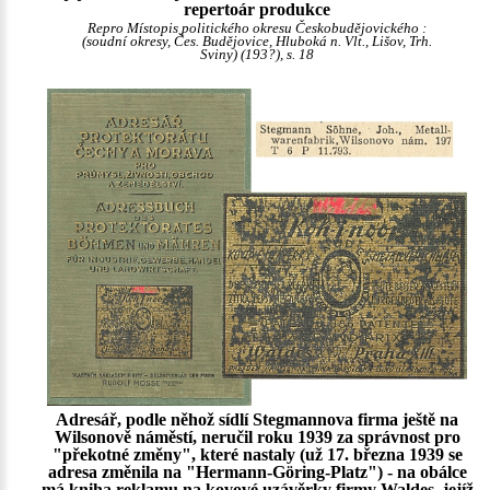
repertoár produkce
Repro Místopis politického okresu Českobudějovického :
(soudní okresy, Čes. Budějovice, Hluboká n. Vlt., Lišov, Trh.
Sviny) (193?), s. 18
Adresář, podle něhož sídlí Stegmannova firma ještě na
Wilsonově náměstí, neručil roku 1939 za správnost pro
"překotné změny", které nastaly (už 17. března 1939 se
adresa změnila na "Hermann-Göring-Platz") - na obálce
má kniha reklamu na kovové uzávěrky firmy Waldes, jejíž