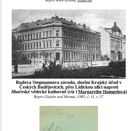
Repro www stránky
Trauer.de
Budova Stegmannova závodu, dnešní Krajský úřad v
Českých Budějovicích, přes Lidickou ulici naproti
Jihočeské vědecké knihovně (viz i
Margarethe Hampelová
)
Repro Glaube und Heimat, 1985, č. 11, s. 37