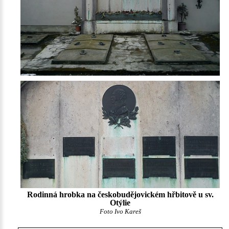
Rodinná hrobka na českobudějovickém hřbitově u sv.
Otýlie
Foto Ivo Kareš