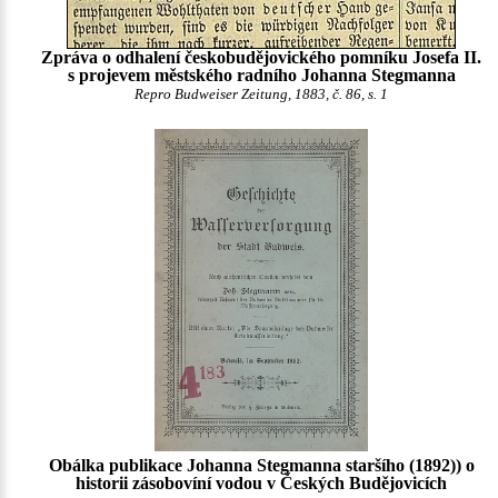
Zpráva o odhalení českobudějovického pomníku Josefa II.
s projevem městského radního Johanna Stegmanna
Repro Budweiser Zeitung, 1883, č. 86, s. 1
Obálka publikace Johanna Stegmanna staršího (1892)) o
historii zásobovíní vodou v Českých Budějovicích