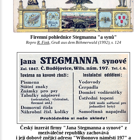
Firemní pohlednice Stegmanna "a synů"
Repro
R. Fink
, Gruß aus dem Böhmerwald (1992), s. 124
Český inzerát firmy "Jana Stegmanna a synové" z
meziválečné republiky zachovává
i její dobově znějící adresu "Wilsonovo náměstí 197" a