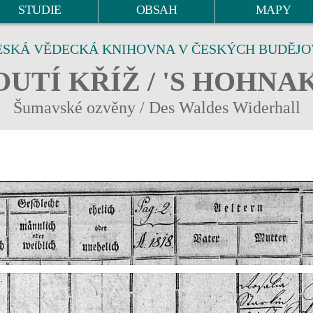
STUDIE
OBSAH
MAPY
ESKÁ VĚDECKÁ KNIHOVNA V ČESKÝCH BUDĚJO
UTÍ KŘÍŽ / 'S HOHNA
Šumavské ozvěny / Des Waldes Widerhall