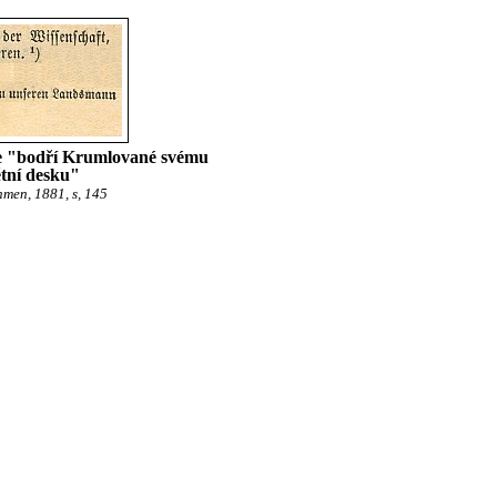
že "bodří Krumlované svému
tní desku"
hmen, 1881, s, 145