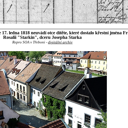
7. ledna 1818 neuvádí otce dítěte, které dostalo křestní jména F
Rosalii "Starkin", dceru Josepha Starka
Repro SOA v Třeboni -
digitální archiv