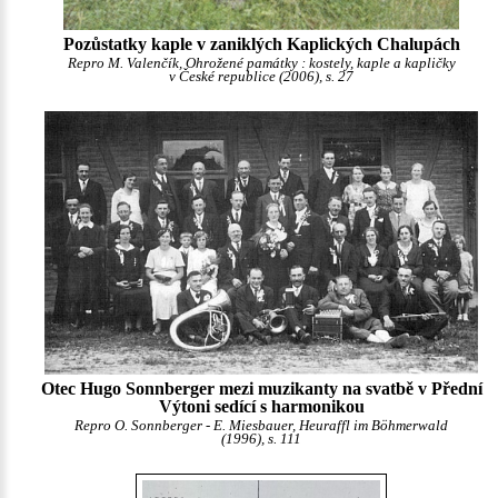
Pozůstatky kaple v zaniklých Kaplických Chalupách
Repro M. Valenčík, Ohrožené památky : kostely, kaple a kapličky
v České republice (2006), s. 27
Otec Hugo Sonnberger mezi muzikanty na svatbě v Přední
Výtoni sedící s harmonikou
Repro O. Sonnberger - E. Miesbauer, Heuraffl im Böhmerwald
(1996), s. 111