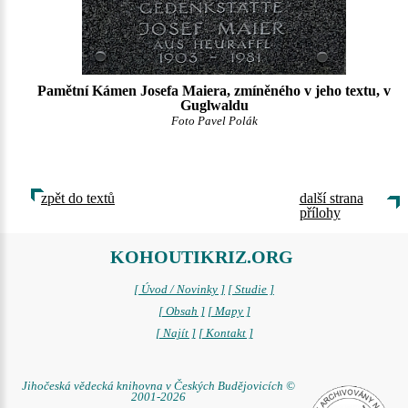
Pamětní Kámen Josefa Maiera, zmíněného v jeho textu, v
Guglwaldu
Foto Pavel Polák
zpět do textů
další strana
přílohy
KOHOUTIKRIZ.ORG
[ Úvod / Novinky ]
[ Studie ]
[ Obsah ]
[ Mapy ]
[ Najít ]
[ Kontakt ]
Jihočeská vědecká knihovna v Českých Budějovicích ©
2001-2026