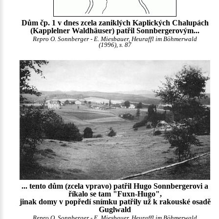
Dům čp. 1 v dnes zcela zaniklých Kaplických Chalupách
(Kapplelner Waldhäuser) patřil Sonnbergerovým...
Repro O. Sonnberger - E. Miesbauer, Heuraffl im Böhmerwald
(1996), s. 87
... tento dům (zcela vpravo) patřil Hugo Sonnbergerovi a
říkalo se tam "Fuxn-Hugo",
jinak domy v popředí snímku patřily už k rakouské osadě
Guglwald
Repro O. Sonnberger - E. Miesbauer, Heuraffl im Böhmerwald