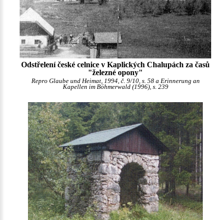
Odstřelení české celnice v Kaplických Chalupách za časů
"železné opony"
Repro Glaube und Heimat, 1994, č. 9/10, s. 58 a Erinnerung an
Kapellen im Böhmerwald (1996), s. 239