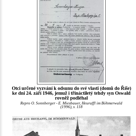
Otci určené vyzvání k odsunu do své vlasti (domů do Říše)
ke dni 24. září 1946, jemuž i třináctiletý tehdy syn Oswald
rovněž podléhal
Repro O. Sonnberger - E. Miesbauer, Heuraffl im Böhmerwald
(1996), s. 118