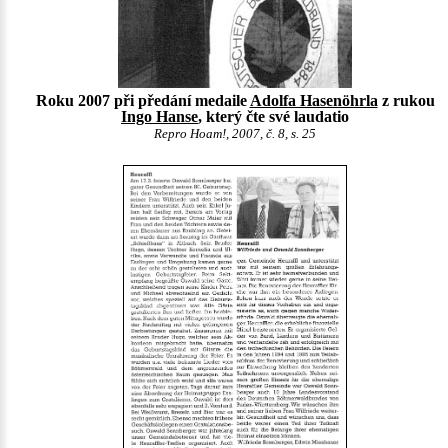
Roku 2007 při předání medaile
Adolfa Hasenöhrla
z rukou
Ingo Hanse
, který čte své laudatio
Repro Hoam!, 2007, č. 8, s. 25