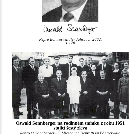
Repro Böhmerwäldler Jahrbuch 2002,
s. 170
Oswald Sonnberger na rodinném snímku z roku 1951
stojící šestý zleva
Repro O. Sonnberger -
E. Miesbauer
, Heuraffl im Böhmerwald