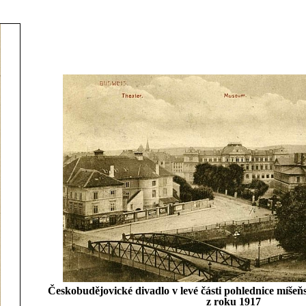
Českobudějovické divadlo v levé části pohlednice míše
z roku 1917