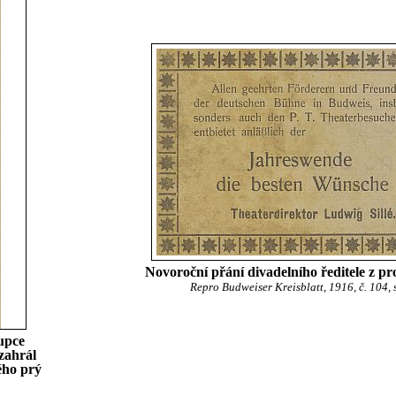
Novoroční přání divadelního ředitele z pr
Repro Budweiser Kreisblatt, 1916, č. 104, s
upce
zahrál
ého prý