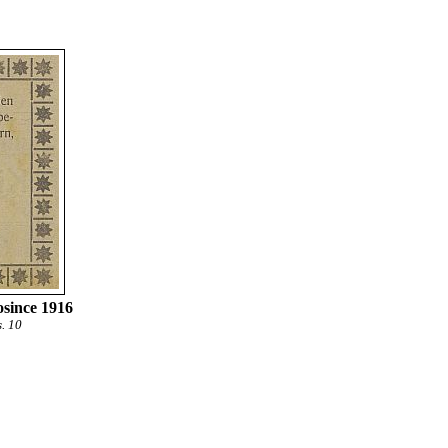
osince 1916
. 10