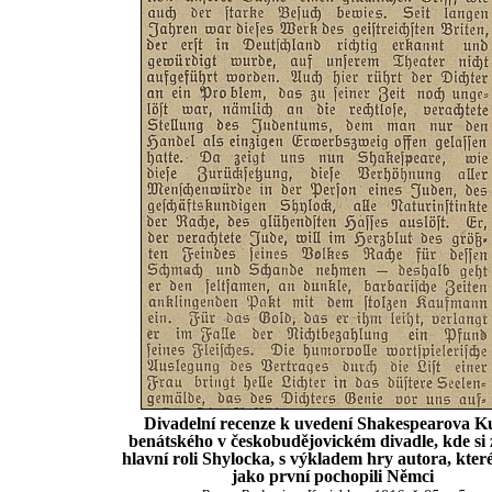
Divadelní recenze k uvedení Shakespearova K
benátského v českobudějovickém divadle, kde si 
hlavní roli Shylocka, s výkladem hry autora, kter
jako první pochopili Němci