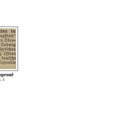
Šoproně
. 3