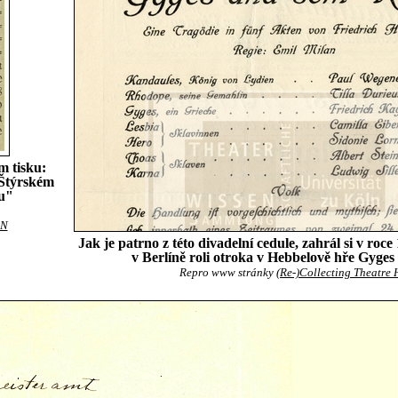
m tisku:
Štýrském
ou"
aN
Jak je patrno z této divadelní cedule, zahrál si v roce
v Berlíně roli otroka v Hebbelově hře Gyges 
Repro www stránky
(Re-)Collecting Theatre 