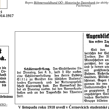
Repro
Böhmerwaldbund OÖ - Historische Datenbank
(ze sbírky
Puchenau)
ci
914-1917
adelnímu
NNO -
V listopadu roku 1918 uvedl v Černovicích studentské 