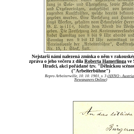
Nejstarší námi nalezená zmínka o něm v rakouské
zpráva o jeho večeru z díla
Roberta Hamerlinga
ve 
Hradci, akci pořádané tzv. "Dělnickou scén
("Arbeiterbühne")
Repro Arbeiterwille, 10. 10. 1901, s. 3 (
ANNO - Austri
Newspapers Online
)