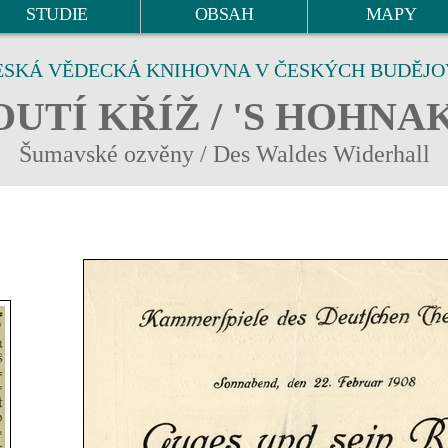
STUDIE
OBSAH
MAPY
ESKÁ VĚDECKÁ KNIHOVNA V ČESKÝCH BUDĚJO
UTÍ KŘÍŽ / 'S HOHNA
Šumavské ozvěny / Des Waldes Widerhall