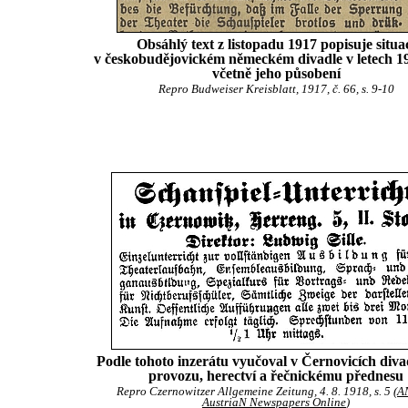
Obsáhlý text z listopadu 1917 popisuje situa
v českobudějovickém německém divadle v letech 1
včetně jeho působení
Repro Budweiser Kreisblatt, 1917, č. 66, s. 9-10
Podle tohoto inzerátu vyučoval v Černovicích div
provozu, herectví a řečnickému přednesu
Repro Czernowitzer Allgemeine Zeitung, 4. 8. 1918, s. 5 (
A
AustriaN Newspapers Online
)