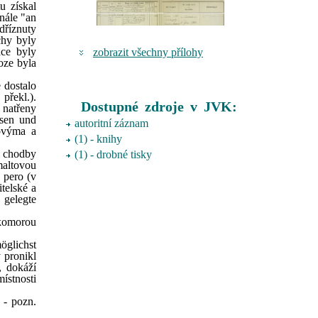
u získal
inále "an
dříznuty
chy byly
áce byly
zobrazit všechny přílohy
oze byla
 dostalo
překl.).
Dostupné zdroje v JVK:
 natřeny
esen und
autoritní záznam
jovýma a
(1) - knihy
, chodby
(1) - drobné tisky
maltovou
 pero (v
itelské a
 gelegte
 komorou
öglichst
 pronikl
, dokáží
ístnosti
 - pozn.