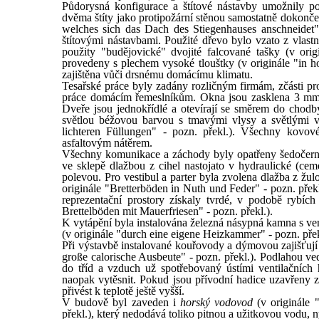
Půdorysná konfigurace a štítové nástavby umožnily pomě
dvěma štíty jako protipožární stěnou samostatně dokončen
welches sich das Dach des Stiegenhauses anschneidet" 
štítovými nástavbami. Použité dřevo bylo vzato z vlast
použity "budějovické" dvojité falcované tašky (v ori
provedeny s plechem vysoké tlouštky (v originále "in h
zajištěna vůči drsnému domácímu klimatu.
Tesařské práce byly zadány rozličným firmám, zčásti pro
práce domácím řemeslníkům. Okna jsou zasklena 3 mm si
Dveře jsou jednokřídlé a otevírají se směrem do chodby
světlou béžovou barvou s tmavými vlysy a světlými vý
lichteren Füllungen" - pozn. překl.). Všechny kovové
asfaltovým nátěrem.
Všechny komunikace a záchody byly opatřeny šedočer
ve sklepě dlažbou z cihel nastojato v hydraulické (cem
polevou. Pro vestibul a parter byla zvolena dlažba z žul
originále "Bretterböden in Nuth und Feder" - pozn. překl.
reprezentační prostory získaly tvrdé, v podobě rybích 
Brettelböden mit Mauerfriesen" - pozn. překl.).
K vytápění byla instalována železná násypná kamna s ven
(v originále "durch eine eigene Heizkammer" - pozn. přek
Při výstavbě instalované kouřovody a dýmovou zajišťují
große calorische Ausbeute" - pozn. překl.). Podlahou ve
do tříd a vzduch už spotřebovaný ústími ventilačních 
naopak vytěsnit. Pokud jsou přívodní hadice uzavřeny zá
přivést k teplotě ještě vyšší.
V budově byl zaveden i
horský vodovod
(v originále 
překl.), který nedodává toliko pitnou a užitkovou vodu, 