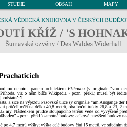
STUDIE
OBSAH
MAPY
ESKÁ VĚDECKÁ KNIHOVNA V ČESKÝCH BUDĚJO
UTÍ KŘÍŽ / 'S HOHNA
Šumavské ozvěny / Des Waldes Widerhall
Prachaticích
íhodnou ochotou panem architektem
Příhodou
(v originále "von de
 Příhoda, viz o něm blíže
Wikipedia
- pozn. překl.) musel být ředite
podstatnější.
ta, a sice na výjezdu Pasovské ulice (v originále "am Ausgänge der 
avní průčelí měří na délku 40,8 metrů, oba boční trakty 26,8 a 23, 2 m
3,32 ary. Následkem prudce stoupajícího terénu vede od vyvýšené pře
/Fußboden" - pozn. překl.) samotné budovy; celkové navýšení budovy na
bě po 4,7 metrů výšky; výška celé budovy činí 15 metrů, ve středním ri