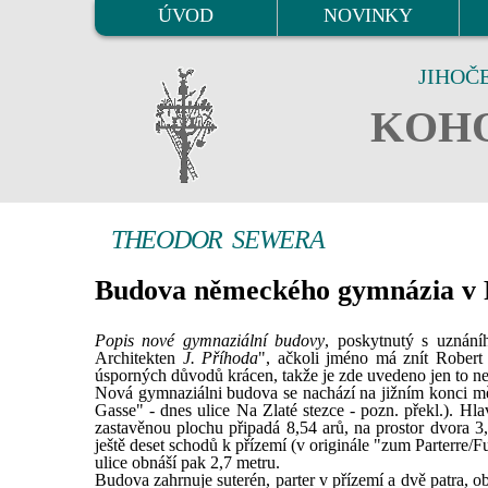
ÚVOD
NOVINKY
JIHOČ
KOHO
THEODOR SEWERA
Budova německého gymnázia v 
Popis nové gymnaziální budovy
, poskytnutý s uznán
Architekten
J. Příhoda
", ačkoli jméno má znít Robert
úsporných důvodů krácen, takže je zde uvedeno jen to nej
Nová gymnaziálni budova se nachází na jižním konci měs
Gasse" - dnes ulice Na Zlaté stezce - pozn. překl.). Hl
zastavěnou plochu připadá 8,54 arů, na prostor dvora 
ještě deset schodů k přízemí (v originále "zum Parterre
ulice obnáší pak 2,7 metru.
Budova zahrnuje suterén, parter v přízemí a dvě patra, o