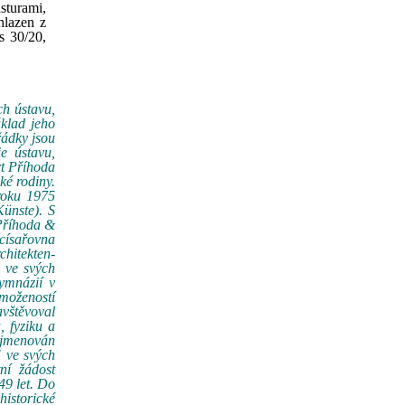
sturami,
hlazen z
s 30/20,
ch ústavu,
áklad jeho
řádky jsou
e ústavu,
rt Příhoda
ké rodiny.
roku 1975
ünste). S
 Příhoda &
císařovna
chitekten-
e ve svých
ymnázií v
ymožeností
avštěvoval
, fyziku a
 jmenován
" ve svých
ní žádost
49 let. Do
istorické