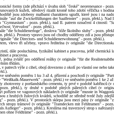
onické formy (zde přichází v úvahu sloh "české" neorenesance - pozn. 
unovaných kuželi, středový rizalit kromě toho zdobí věžička s hodinam
chodiště jsou zdobeny malbami charakteru sgrafit, které jsou i na nad
nále "auf die Zwickelfüllungen der Saalfenster" - pozn. překl.). Nad I
 "Gymnasium" - pozn. překl.), nad II. patrem označení 4 ctností:
"S
ečnost, Vytrvalost"
- pozn. překl.).
ále "die Schuldienerloge", doslova "lóže školního sluhy" - pozn. překl
n. překl.). Prostory vpravo jsou od chodby odděleny zdí a jsou přístup
iginále "die Directors- und Schuldienerwohnung" - pozn. překl.).
tem, vlevo tři učebny, vpravo ředitelna (v originále "die Directionska
ristií, dále posluchárna, fyzikální kabinet a pracovna, ještě chemická l
binet a pracovna.
ě, jedna zvlášť pro oddělení reálky (v originále "für die Realistenabth
elním třídám.
v patrech výše z cihel, obojí dovezeno z okolí po vlastní ose nebo tak
kl.).
 ve směsném poměru 1 ku 3 až 4, přízemí a poschodí (v originále "Part
le "Weißkalk-Mauerwerk" - pozn. překl.) ve směsném poměru 1 ke 2 až 3
byly zhotoveny z portlandského cementu, ty prvé v podobě kabřinců (v o
pozn. překl.), ty druhé v podobě plných pálených cihel (v origin
být pořízen ve vagonových nákladech (v originále "musste in Waggon
 jsou z hrubých žulových kvádrů, schodiště ze středně tvrdé žuly zdejš
" - pozn. překl.). V prostorách sklepa jsou mezi pásy (v originále "
rech stropy trámové (v originále "Tramdecken mit Fehltramen" - pozn. 
als Aufleger" - pozn. překl.). Kreslírna má traverzový strop s nařezan
men ohne Feldträme" - pozn. překl.).