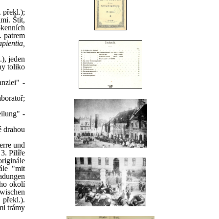
překl.);
i. Štít,
okenních
. patrem
apientia,
.), jeden
ny toliko
nzlei" -
aboratoř;
eilung" -
é drahou
erre und
. Pilíře
riginále
ále "mit
ladungen
ího okolí
zwischen
překl.).
ými trámy