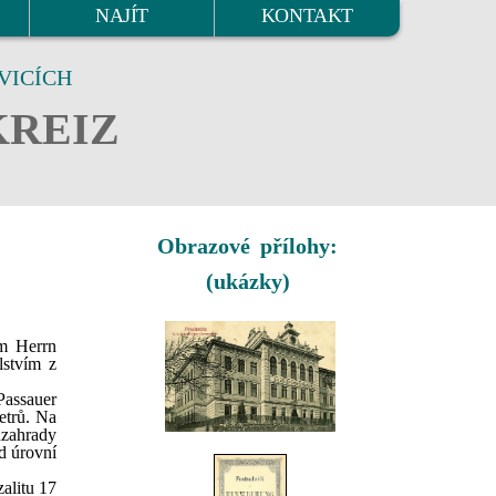
NAJÍT
KONTAKT
VICÍCH
KREIZ
Obrazové přílohy:
(ukázky)
m Herrn
lstvím z
Passauer
etrů. Na
dzahrady
d úrovní
zalitu 17