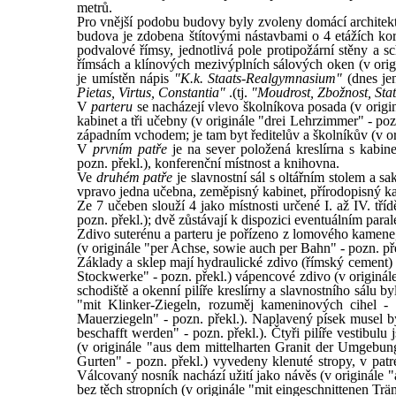
metrů.
Pro vnější podobu budovy byly zvoleny domácí architekt
budova je zdobena štítovými nástavbami o 4 etážích kor
podvalové římsy, jednotlivá pole protipožární stěny a s
římsách a klínových mezivýplních sálových oken (v origi
je umístěn nápis
"K.k. Staats-Realgymnasium"
(dnes jen
Pietas, Virtus, Constantia"
.(tj.
"Moudrost, Zbožnost, Stat
V
parteru
se nacházejí vlevo školníkova posada (v origin
kabinet a tři učebny (v originále "drei Lehrzimmer" - poz
západním vchodem; je tam byt ředitelův a školníkův (v or
V
prvním patře
je na sever položená kreslírna s kabine
pozn. překl.), konferenční místnost a knihovna.
Ve
druhém patře
je slavnostní sál s oltářním stolem a sak
vpravo jedna učebna, zeměpisný kabinet, přírodopisný ka
Ze 7 učeben slouží 4 jako místnosti určené I. až IV. tříd
pozn. překl.); dvě zůstávají k dispozici eventuálním paral
Zdivo suterénu a parteru je pořízeno z lomového kamene, 
(v originále "per Achse, sowie auch per Bahn" - pozn. pře
Základy a sklep mají hydraulické zdivo (římský cement)
Stockwerke" - pozn. překl.) vápencové zdivo (v originá
schodiště a okenní pilíře kreslírny a slavnostního sálu 
"mit Klinker-Ziegeln, rozuměj kameninových cihel - 
Mauerziegeln" - pozn. překl.). Naplavený písek musel 
beschafft werden" - pozn. překl.). Čtyři pilíře vestibulu
(v originále "aus dem mittelharten Granit der Umgebung
Gurten" - pozn. překl.) vyvedeny klenuté stropy, v pat
Válcovaný nosník nachází užití jako návěs (v originále "
bez těch stropních (v originále "mit eingeschnittenen Trä