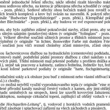
rně jednoduché řešení střechy, takže střední rizalit hlavního trakt
ou sedlovou střechu, na kterou je přikrojena střecha schodiště (v orig
- pozn. překl.). Sedlové střechy obou bočních traktů jsou rovněž o
ních lesních komplexů a krov byl svázán na staveništi. K pokrytí stře
ginále "Budweiser Doppelfalzziegel" - pozn. překl.). Klempířské pr
oher Blechstärke" - pozn. překl.), aby budova ve své exponované pol
to, aby bylo zajištěno zdárné pokračování stavby, zčásti proto, aby se
lným salajním (potašovým) sklem (v originále "Solinglass" - pozn. 
. Veškeré dřevěné součásti užitných prostor a třídních místností jsou
plněmi (v originále "in lichter, thonweißer Farbe mit dunklen Fri
 součásti jsou vůči reznutí chráněny zčásti miniovým, zčásti ole
nou šachovnicovou dlažbou na hydraulickém (cementovém) podkladu
entové) maltě, podstřešní půdní prostory dlažbou z cihel naležato s 
ových plátů. Třídní místnosti mají prkenné podlahy s profilem drážka a
), stejně tak pracovny a kabinety, zatímco ředitelna, ředitelův byt, řed
kostí ložené parketové podlahy (v originále "harte, fischgrätenartig
tilačními sokly a k obsluze jsou buď z místnosti nebo vlastní ohřívací
l.) z chodby.
 co možná největší využití vyprodukovaného tepla (v originále "eine m
dené přívodní kanály nasávají čerstvý vzduch z kamen, aby jimi ohřátý
hadic umístěných na stropech, která lze uzavřít kovovými žaluziemi
klopkou, nastupuje cirkulační topení, zajištující už ohřátý vzduch v m
"die
Hochquellen-Leitung
", tj. vodovod z horských vodních pramenů
nýbrž zásobuje i splachovací zařízení na všech záchodech a pisoárech.