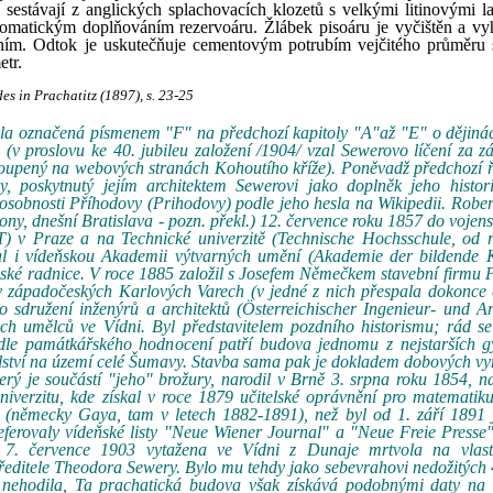
sestávají z anglických splachovacích klozetů s velkými litinovými la
omatickým doplňováním rezervoáru. Žlábek pisoáru je vyčištěn a vy
ním. Odtok je uskutečňuje cementovým potrubím vejčitého průměru 
tr.
s in Prachatitz (1897), s. 23-25
ola označená písmenem "F" na předchozí kapitoly "A"až "E" o dějiná
(v proslovu ke 40. jubileu založení /1904/ vzal Sewerovo líčení za z
stoupený na webových stranách Kohoutího kříže). Poněvadž předchozí 
y, poskytnutý jejím architektem Sewerovi jako doplněk jeho histori
 osobnosti Příhodovy (Prihodovy) podle jeho hesla na Wikipedii. Robe
y, dnešní Bratislava - pozn. překl.) 12. července roku 1857 do vojens
 v Praze a na Technické univerzitě (Technische Hochsschule, od 
val i vídeňskou Akademii výtvarných umění (Akademie der bildende K
ňské radnice. V roce 1885 založil s Josefem Němečkem stavební firmu
v západočeských Karlových Varech (v jedné z nich přespala dokonce 
sdružení inženýrů a architektů (Österreichischer Ingenieur- und Ar
ných umělců ve Vídni. Byl představitelem pozdního historismu; rád s
Podle památkářského hodnocení patří budova jednomu z nejstarších g
olství na území celé Šumavy. Stavba sama pak je dokladem dobových v
erý je součástí "jeho" brožury, narodil v Brně 3. srpna roku 1854, n
iverzitu, kde získal v roce 1879 učitelské oprávnění pro matematiku
ě (německy Gaya, tam v letech 1882-1891), než byl od 1. září 1891
eferovaly vídeňské listy "Neue Wiener Journal" a "Neue Freie Presse
. 7. července 1903 vytažena ve Vídni z Dunaje mrtvola na vlast
ditele Theodora Sewery. Bylo mu tehdy jako sebevrahovi nedožitých 
i nehodila, Ta prachatická budova však získává podobnými daty na h