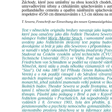
Záchody
, které jsou umístěny na obou koncích chodeb, 
umyvadlovými sifony a cirkulárním splachováním s aut
portlandského cementu a opatřen nástěnným splachová
respektive 45/50 cm dimenzováním s 1,5 cm sklonu na me
T. Sewera, Festschrift zur Einweihung des neuen Gymnasialgebäude
Text v německém originálu brožury navazuje jako kapit
které jsou označeny jako dílo ředitele Theodora Sewery 
nástupce ředitel
Moriz /Moritz/ Strach
, i samostatně za
uvedeny jako ředitelstvím zkrácený text popisu budov
dovolujeme si brát je jako dílo Sewerovo s připomínkou
se narodil v tehdy rakouském Prešpurku (maďarsky Pozson
Studoval na Českém vysokém učení technickém (ČVUT)
Technische Universität /TU/) ve Vídni. Poté navštěvo
Friedrichem von Schmidtem se podílel na výstavbě víde
Němeček, která stála u zrodu několika významných vil 
"Sissi"). Od roku 1887 byl Příhoda členem Rakouského 
Verein) a o rok později vstoupil i do Sdružení výtvar
stavbách inspiroval např. renesanční architekturou. 
monarchii, jehož založení znamenalo velký pokrok ve šk
školních budov. Theodor Sewera se podle životopisu, kt
tamní I. německé státní gymnázium a poté vídeňskou un
těsnopis. Působil jako pedagog v Brně a pak v Kyjov
ředitelem gymnázia v Prachaticích. Jak nejpodrobněji r
vydáních z 8. července 1903, byla den předtím, tj
penzionovaného a psychicky nemocného gymnaziálního ře
slavnostního proslovu Strachova se ta informace jaks