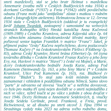
smrti manželově), stal se jeho bratr Helmut s manželkou
Annemarie (svatbu měli v Českých Budějovicích roku 1934) a
dcerkami Gerlinde (*1937) a Freia (*1942) obětí poválečného
odsunu (Franz mohl jako "antifašista" zůstat s matkou v rodném
domě s fotografickým atelierem). Helmutovou ženou se 12. června
1934 stala v Českých Budějovicích (oddával je tu evangelický
farář
Johann Twardzik
, zastoupený i samostatně na webových
stranách Kohoutího kříže) římská katolička Anna Kučerová
(1909-1989) z Českého Krumlova, adresa Kájovská ulice čp. 64
(v německém záznamu českokrumlovské křestní matriky, který
pořizoval senior kaplan František /v matrice "Franz"/ Jakeš, je
příjmení psáno "česky" Kučera nepřechýleno, dcera pozlacovače
Thomase Kučery (* na českokrumlovském Plešivci /Flößberg/ čp.
83), adresa Český Krumlov, Horní brána (Obertor) čp. 64 (syna
továrního dělníka v Českém Krumlově Franze Kučery a jeho ženy
Evy, roz. Havlové /v matrice "Havel"/ z české vsi Mojné), a Marie,
dcery českokrumlovského bednáře Josefa Kurze, adresa Pod
Kamenem (Steinwand) čp. 163, a jeho ženy Marie (* v Českém
Krumlově, Ulice Pod Kamenem čp. 163), roz. Blažkové (v
matrice "Blažek"). To stojí zato kvůli místním poměrům
zaznamenat i vzhledem k pozdějšímu odsunu Němců. Samo slovo
"parte" je odvozeno od slovesa "loučit se" a netřeba dovozovat,
co bylo pro matku tří synů nejen dovědět se o smrti nejmladšího z
nich ve válce, nýbrž loučit se po válce s jedním z obou dvojčat v
roce 1946. Dcery Helmuta a Annemarie Seidelových, tj. vnučky
Josefa Seidela Gerlinde, provd. Franková, a Freia, provd.
Richwienová, se až dlouho po smrti otcově 3. října 1994 ve
Straubingu vydaly roku 2023 na adresu svého rodného domu,