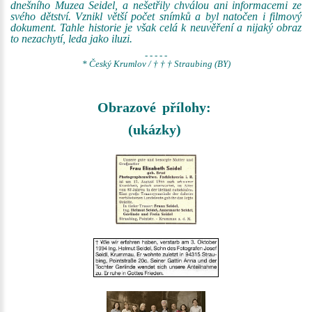
dnešního Muzea Seidel, a nešetřily chválou ani informacemi ze
svého dětství. Vznikl větší počet snímků a byl natočen i filmový
dokument. Tahle historie je však celá k neuvěření a nijaký obraz
to nezachytí, leda jako iluzi.
- - - - -
* Český Krumlov / † † † Straubing (BY)
Obrazové přílohy:
(ukázky)