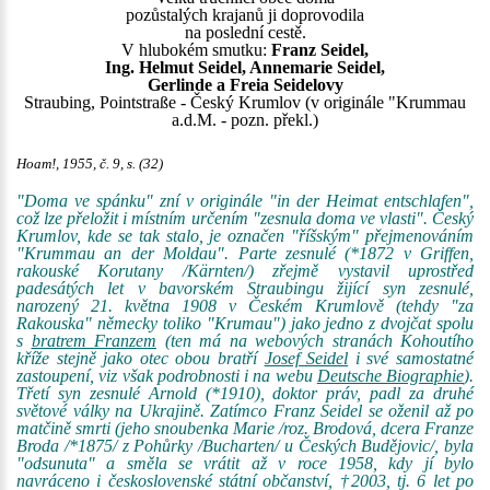
pozůstalých krajanů ji doprovodila
na poslední cestě.
V hlubokém smutku:
Franz Seidel,
Ing. Helmut Seidel, Annemarie Seidel,
Gerlinde a Freia Seidelovy
Straubing, Pointstraße - Český Krumlov (v originále "Krummau
a.d.M. - pozn. překl.)
Hoam!, 1955, č. 9, s. (32)
"Doma ve spánku" zní v originále "in der Heimat entschlafen",
což lze přeložit i místním určením "zesnula doma ve vlasti". Český
Krumlov, kde se tak stalo, je označen "říšským" přejmenováním
"Krummau an der Moldau". Parte zesnulé (*1872 v Griffen,
rakouské Korutany /Kärnten/) zřejmě vystavil uprostřed
padesátých let v bavorském Straubingu žijící syn zesnulé,
narozený 21. května 1908 v Českém Krumlově (tehdy "za
Rakouska" německy toliko "Krumau") jako jedno z dvojčat spolu
s
bratrem Franzem
(ten má na webových stranách Kohoutího
kříže stejně jako otec obou bratří
Josef Seidel
i své samostatné
zastoupení, viz však podrobnosti i na webu
Deutsche Biographie
).
Třetí syn zesnulé Arnold (*1910), doktor práv, padl za druhé
světové války na Ukrajině. Zatímco Franz Seidel se oženil až po
matčině smrti (jeho snoubenka Marie /roz. Brodová, dcera Franze
Broda /*1875/ z Pohůrky /Bucharten/ u Českých Budějovic/, byla
"odsunuta" a směla se vrátit až v roce 1958, kdy jí bylo
navráceno i československé státní občanství, †2003, tj. 6 let po