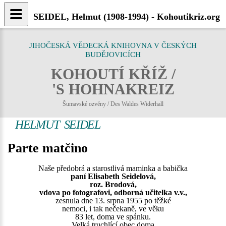
SEIDEL, Helmut (1908-1994) - Kohoutikriz.org
JIHOČESKÁ VĚDECKÁ KNIHOVNA V ČESKÝCH
BUDĚJOVICÍCH
KOHOUTÍ KŘÍŽ /
'S HOHNAKREIZ
Šumavské ozvěny / Des Waldes Widerhall
HELMUT SEIDEL
Parte matčino
Naše předobrá a starostlivá maminka a babička
paní Elisabeth Seidelová,
roz. Brodová,
vdova po fotografovi, odborná učitelka v.v.,
zesnula dne 13. srpna 1955 po těžké
nemoci, i tak nečekaně, ve věku
83 let, doma ve spánku.
Velká truchlící obec doma