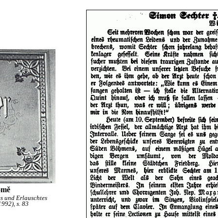
omě
es und Erlauschtes
92), s. 83