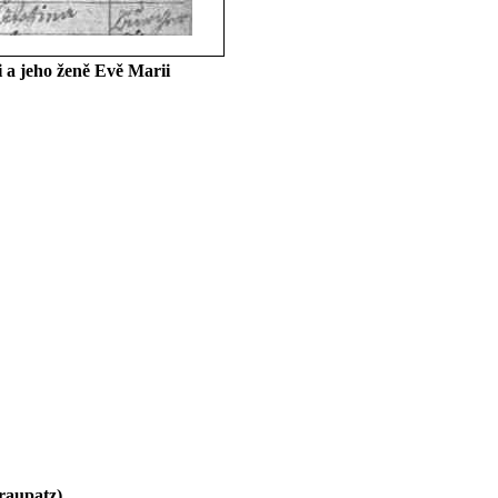
 a jeho ženě Evě Marii
raupatz
)