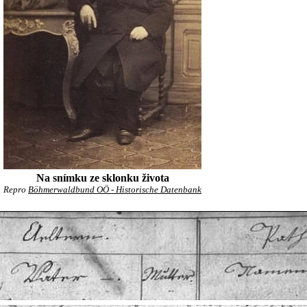
Na snímku ze sklonku života
Repro
Böhmerwaldbund OÖ - Historische Datenbank