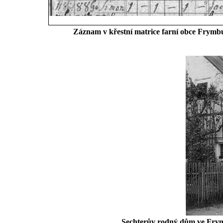
Záznam v křestní matrice farní obce Frymbur
Sechterův rodný dům ve Frym