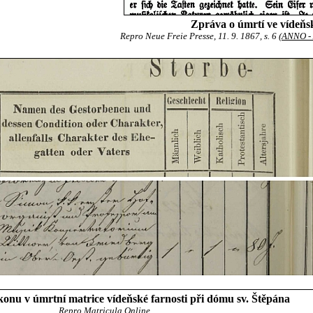
Zpráva o úmrtí ve vídeňs
Repro Neue Freie Presse, 11. 9. 1867, s. 6 (
ANNO - 
onu v úmrtní matrice vídeňské farnosti při dómu sv. Štěpána
Repro
Matricula Online