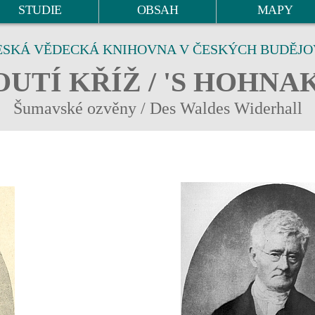
STUDIE
OBSAH
MAPY
ESKÁ VĚDECKÁ KNIHOVNA V ČESKÝCH BUDĚJO
UTÍ KŘÍŽ / 'S HOHNA
Šumavské ozvěny / Des Waldes Widerhall