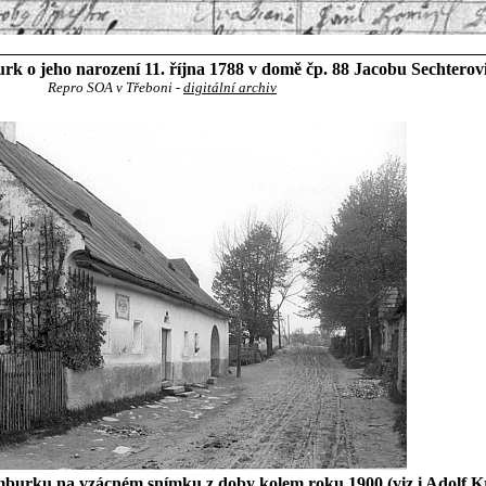
k o jeho narození 11. října 1788 v domě čp. 88 Jacobu Sechterovi
Repro SOA v Třeboni -
digitální archiv
burku na vzácném snímku z doby kolem roku 1900 (viz i
Adolf K