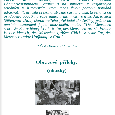
Böhmerwaldbundem. Vidíme ji na snímcích z krajanských
setkáních v šumavském kroji, jehož živou podobu pomáhá
udržovat. Vlastní sílu překonat strázně času má však ta žena už od
osudového počátku v sobě samé, uvnitř v citlivé duši. Jak to stojí
Stifterovou
větou, kterou netřeba překládat do češtiny, psáno na
úmrtním oznámení jejího milovaného muže: "Des Menschen
schönste Betrachtung ist die Natur, des Menschen größte Freude
ist der Mensch, des Menschen größtes Glück ist seine Tat, des
Menschen ewige Hoffnung ist Gott."
- - - - -
* Český Krumlov / Nové Hutě
Obrazové přílohy:
(ukázky)