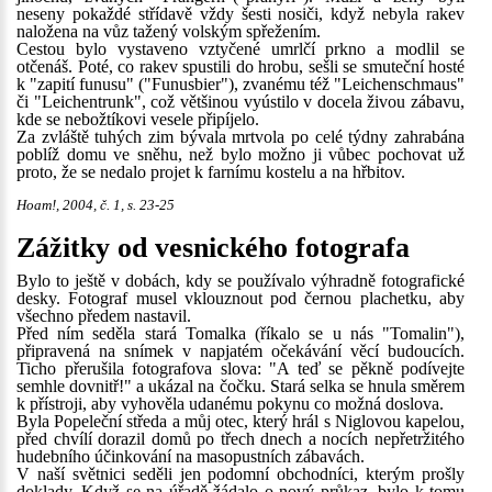
neseny pokaždé střídavě vždy šesti nosiči, když nebyla rakev
naložena na vůz tažený volským spřežením.
Cestou bylo vystaveno vztyčené umrlčí prkno a modlil se
otčenáš. Poté, co rakev spustili do hrobu, sešli se smuteční hosté
k "zapití funusu" ("Funusbier"), zvanému též "Leichenschmaus"
či "Leichentrunk", což většinou vyústilo v docela živou zábavu,
kde se nebožtíkovi vesele připíjelo.
Za zvláště tuhých zim bývala mrtvola po celé týdny zahrabána
poblíž domu ve sněhu, než bylo možno ji vůbec pochovat už
proto, že se nedalo projet k farnímu kostelu a na hřbitov.
Hoam!, 2004, č. 1, s. 23-25
Zážitky od vesnického fotografa
Bylo to ještě v dobách, kdy se používalo výhradně fotografické
desky. Fotograf musel vklouznout pod černou plachetku, aby
všechno předem nastavil.
Před ním seděla stará Tomalka (říkalo se u nás "Tomalin"),
připravená na snímek v napjatém očekávání věcí budoucích.
Ticho přerušila fotografova slova: "A teď se pěkně podívejte
semhle dovnitř!" a ukázal na čočku. Stará selka se hnula směrem
k přístroji, aby vyhověla udanému pokynu co možná doslova.
Byla Popeleční středa a můj otec, který hrál s Niglovou kapelou,
před chvílí dorazil domů po třech dnech a nocích nepřetržitého
hudebního účinkování na masopustních zábavách.
V naší světnici seděli jen podomní obchodníci, kterým prošly
doklady. Když se na úřadě žádalo o nový průkaz, bylo k tomu