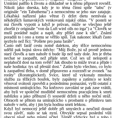
Umírání patřilo k životu a důkladně se k němu připravit rovněž.
Nikoli jako dneska, kdy je to téma čímsi spíše "tabu" (v
originále "ein Tabuthema") a nemocnému se jeho stav zatajuje.
Lékařská nařízení jako větrat či držet dietu nemívala u
někdejších šumavských venkovanů nijaký ohlas. "V posteli se
má člověk vypotit a když je průvan, může se všechno ještě
zhoršit (v originále "von da Luft wird olls no irga") a "Člověk se
muší porádně najíst a napít, aby přišel zase k síle". Známí
poradili to i ono a tomu se věřilo spíš. Tak nakonec lékaři často
nezbylo než říci: "Pošlete pro pana faráře".
Často měl farář cestu notně dalekou, aby těžce nemocnému
udělil pak hojná slova útěchy: "Můj Bože, jsi už prostě jednou
starý člověk a tam nahoře ti bude líp než tady dole. Jen je třeba
nechat se zaopatřit, než přijde smrt. Což ses už nelopotil a
neplahočil dost na tom světě? Jak dlouho to může trvat a přijde i
naše hodinka: tys už přestál dost." Zatím bylo všechno, co bylo
k zaopatření třeba, v domě připraveno a rozezněl se zvonek "na
roráty" (Rorateglöckerl). Svíce, které už vykonaly mnohou
službu za těžkých bouřek, byly zapáleny a zatímco se kněz
věnoval svátosti zpovědi a poslednímu pomazání, vyšli ostatní z
místnosti umírajícícho. Na knězovo zavolání se pak zase vrátili,
aby byli ve společné modlitbě nemocnému pracujícímu k smrti
nablízku a jako příbuzní či sousedé drželi u něho noční stráž.
Obraceli se přitom na umírajícícho s prosbami o přímluvu tam
nahoře v nebi, aby i jim byla hodina smrti lehkou.
Když byl nemocný ještě dobře při smyslech a neučinil dosud
svou závěť, stalo se tak nyní. Obvykle sepsal poslední vůli
obecní písař nebo místní učitel. Téměř vždycky byl u toho i