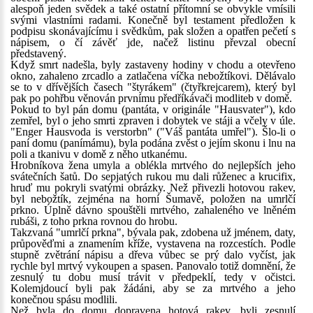
alespoň jeden svědek a také ostatní přítomní se obvykle vmísili
svými vlastními radami. Konečně byl testament předložen k
podpisu skonávajícímu i svědkům, pak složen a opatřen pečetí s
nápisem, o čí závěť jde, načež listinu převzal obecní
představený.
Když smrt nadešla, byly zastaveny hodiny v chodu a otevřeno
okno, zahaleno zrcadlo a zatlačena víčka nebožtíkovi. Dělávalo
se to v dřívějších časech "štyrákem" (čtyřkrejcarem), který byl
pak po pohřbu věnován prvnímu předříkávači modliteb v domě.
Pokud to byl pán domu (pantáta, v originále "Hausvater"), kdo
zemřel, byl o jeho smrti zpraven i dobytek ve stáji a včely v úle.
"Enger Hausvoda is verstorbn" ("Váš pantáta umřel"). Šlo-li o
paní domu (panímámu), byla podána zvěst o jejím skonu i lnu na
poli a tkanivu v domě z něho utkanému.
Hrobníkova žena umyla a oblékla mrtvého do nejlepších jeho
svátečních šatů. Do sepjatých rukou mu dali růženec a krucifix,
hruď mu pokryli svatými obrázky. Než přivezli hotovou rakev,
byl nebožtík, zejména na horní Šumavě, položen na umrlčí
prkno. Úplně dávno spouštěli mrtvého, zahaleného ve lněném
rubáši, z toho prkna rovnou do hrobu.
Takzvaná "umrlčí prkna", bývala pak, zdobena už jménem, daty,
průpověďmi a znamením kříže, vystavena na rozcestích. Podle
stupně zvětrání nápisu a dřeva vůbec se prý dalo vyčíst, jak
rychle byl mrtvý vykoupen a spasen. Panovalo totiž domnění, že
zesnulý tu dobu musí trávit v předpeklí, tedy v očistci.
Kolemjdoucí byli pak žádáni, aby se za mrtvého a jeho
konečnou spásu modlili.
Než byla do domu dopravena hotová rakev, byli zesnulí