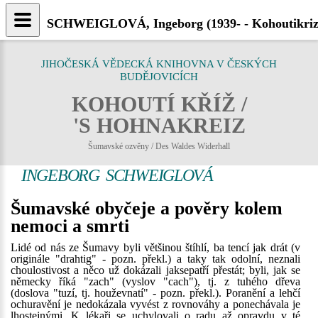
SCHWEIGLOVÁ, Ingeborg (1939- - Kohoutikriz
JIHOČESKÁ VĚDECKÁ KNIHOVNA V ČESKÝCH
BUDĚJOVICÍCH
KOHOUTÍ KŘÍŽ /
'S HOHNAKREIZ
Šumavské ozvěny / Des Waldes Widerhall
INGEBORG SCHWEIGLOVÁ
Šumavské obyčeje a pověry kolem
nemoci a smrti
Lidé od nás ze Šumavy byli většinou štíhlí, ba tencí jak drát (v
originále "drahtig" - pozn. překl.) a taky tak odolní, neznali
choulostivost a něco už dokázali jaksepatří přestát; byli, jak se
německy říká "zach" (vyslov "cach"), tj. z tuhého dřeva
(doslova "tuzí, tj. houževnatí" - pozn. překl.). Poranění a lehčí
ochuravění je nedokázala vyvést z rovnováhy a ponechávala je
lhostejnými. K lékaři se uchylovali o radu až opravdu v té