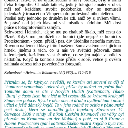
třeba fotografie. Chudák tatínek, jediný fotograf amatér v obci,
měl teď každému stvořit podobenku, aby se nemuseli
jedenkaždý trmácet do Vimperka do profesionálního ateliéru.
Posílal tedy jednoho po druhém ke zdi, aniž by si ovšem všiml,
že právě nad jejich hlavami visí misník s nádobím. Měl dost
práce s fotografováním samým.
Schworzei Heinrich, jak se mu po chalupě říkalo, měl cestu do
Plzně. Když mu prohlíželi na hranici (jde nejspíš o hranici s
Protektorátem - pozn. překl.) pas, div úředníka netrefila mrtvice.
Rovnou na temeni hlavy trůnil našemu šumavskému cestujícímu
hrnek, jinému z těch, co u nás ve světnici pózovali, zase
kafemlejnek, každému vlastně něco, co se jen najde v polici s
nádobím. Když ta kontrola zase přišla k sobě, velice ji ovšem
zajímala adresa toho povedeného fotografa.
Kaltenbach - Heimat im Böhmerwald (1980), s. 315-316
Přiznám se, že kdybych nevěděl, ve kterém asi stavení se děj té
"humorné vzpomínky" odehrává, přišla by možná na pořad jiná.
Tomuhle domu se ale v Nových Hutích (Kaltenbach) říkalo
"Burg" a často jsem ho v létě míjel cestou dál za krásami kraje při
Studeném potoce. Býval v něm obecní úřad a bydlíval tam i místní
učitel a ještě dámský krejčí. To v jeho rodině se ocitla v pěstounské
péči dívka, která se narodila jako Ingeborg Streinzová 14.
července 1939 v tehdy už nikoli Českém Krumlově (za války byl
přezván na Krummau an der Moldau) a poté, co si ji Franz a
Albine Woldrichovi (paní kaltenbašského mistra krejčího byla roz.
Kortusová) přivezli ze sirotčince v Hrabicích (Rabitz) u Vimperka