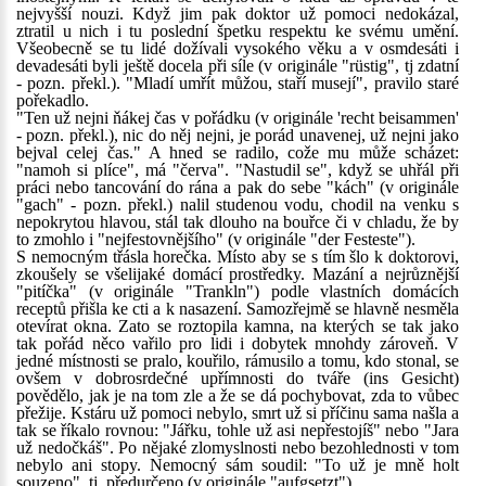
nejvyšší nouzi. Když jim pak doktor už pomoci nedokázal,
ztratil u nich i tu poslední špetku respektu ke svému umění.
Všeobecně se tu lidé dožívali vysokého věku a v osmdesáti i
devadesáti byli ještě docela při síle (v originále "rüstig", tj zdatní
- pozn. překl.). "Mladí umřít můžou, staří musejí", pravilo staré
pořekadlo.
"Ten už nejni ňákej čas v pořádku (v originále 'recht beisammen'
- pozn. překl.), nic do něj nejni, je porád unavenej, už nejni jako
bejval celej čas." A hned se radilo, cože mu může scházet:
"namoh si plíce", má "červa". "Nastudil se", když se uhřál při
práci nebo tancování do rána a pak do sebe "kách" (v originále
"gach" - pozn. překl.) nalil studenou vodu, chodil na venku s
nepokrytou hlavou, stál tak dlouho na bouřce či v chladu, že by
to zmohlo i "nejfestovnějšího" (v originále "der Festeste").
S nemocným třásla horečka. Místo aby se s tím šlo k doktorovi,
zkoušely se všelijaké domácí prostředky. Mazání a nejrůznější
"pitíčka" (v originále "Trankln") podle vlastních domácích
receptů přišla ke cti a k nasazení. Samozřejmě se hlavně nesměla
otevírat okna. Zato se roztopila kamna, na kterých se tak jako
tak pořád něco vařilo pro lidi i dobytek mnohdy zároveň. V
jedné místnosti se pralo, kouřilo, rámusilo a tomu, kdo stonal, se
ovšem v dobrosrdečné upřímnosti do tváře (ins Gesicht)
povědělo, jak je na tom zle a že se dá pochybovat, zda to vůbec
přežije. Kstáru už pomoci nebylo, smrt už si příčinu sama našla a
tak se říkalo rovnou: "Jářku, tohle už asi nepřestojíš" nebo "Jara
už nedočkáš". Po nějaké zlomyslnosti nebo bezohlednosti v tom
nebylo ani stopy. Nemocný sám soudil: "To už je mně holt
souzeno", tj. předurčeno (v originále "aufgsetzt").