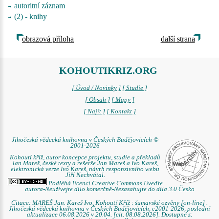
autoritní záznam
(2) - knihy
obrazová příloha
další strana
KOHOUTIKRIZ.ORG
[ Úvod / Novinky ]
[ Studie ]
[ Obsah ]
[ Mapy ]
[ Najít ]
[ Kontakt ]
Jihočeská vědecká knihovna v Českých Budějovicích ©
2001-2026
Kohoutí kříž, autor koncepce projektu, studie a překladů
Jan Mareš, české texty a rešerše Jan Mareš a Ivo Kareš,
elektronická verze Ivo Kareš, návrh responzivního webu
Jiří Nechvátal.
Podléhá licenci Creative Commons Uveďte
autora-Neužívejte dílo komerčně-Nezasahujte do díla 3.0 Česko
Citace: MAREŠ Jan. Kareš Ivo. Kohoutí Kříž : šumavské ozvěny [on-line] .
Jihočeská vědecká knihovna v Českých Budějovicích, c2001-2026, poslední
aktualizace 06.08.2026 v 20.04. [cit. 08.08.2026]. Dostupné z: