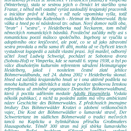
(Winterberg), stala se sestrou jejich o čtrnáct let staršího syna
Franze, z něhož měl ostatně vyrůst zasloužilý krajanský pracovník
a iniciátor právě té knihy, v níž naše vzpomínka vyšla, totiž
rodáckého sborníku Kaltenbach - Heimat im Böhmerwald. Byla
válka a hned po ní následoval tzv. odsun. Nový domov našli oba,
"bratr" i "sestra", v Heidelberku nad Neckarem, tom městě
německých romantických básníků. Poválečné začátky měly asi s
romantickou poezií máloco společného. Ingeborg se vyučila u
adoptivního otce krejčovství, ale poté, co se už jako zdravotní
sestra provdala a měla sama tři děti, mohla až ve čtyřiceti letech
vystudovat logopedii a založit vlastní praxi. Její manžel, odborný
učitel Josef Ludwig Schweigl, pocházel ze Sobotova dvora
(Sobota-Hof) ve Vimperku, kde se narodil 6. srpna 1938, a byl po
válce dlouholetým kulturním referentem sdružení Heimatgruppe
Heidelberg, jakož i nositelem čestné zlaté jehlice
Böhmerwaldbundu, než 24. dubna 2002 v Heidelberku skonal.
Hned od začátků krajanského hnutí se i ona aktivně podílela na
mnoha kulturních aktivitách a stala se posléze spolkovou ženskou
referentkou už zmíněné organizace Deutscher Böhmerwaldbund,
která ji poctila udělením medaile
Adolfa Hasenöhrla
. Vydala
několik publikací, z nichž ta poslední zatím má věru ambiciozní
název Geschichte des Böhmerwaldes. Z předchozích jmenujme
brožury Das Böhmerwälder Kratzei o zdobení velikonočních
vajec, Die Kost der Böhmerwäldler o šumavské stravě, Der
Schwertertanz im südlichen Böhmerwald o tradici mečových
tanců na Kaplicku a bylinkářskou příručku Großmutters
Hausapotheke. Téměř 300 stran má její sbírka šumavského
folkloru Roßei bschlogn (Okovat koníčka) vydaná