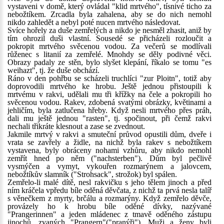
vystaveni v domě, který ovládal "klid mrtvého", tísnivé ticho za
nebožtíkem. Zrcadla byla zahalena, aby se do nich nemohl
nikdo zahledět a nebyl poté nucen mrtvého následovat.
Svíce hořely za duše zemřelých a nikdo je nesměl zhasit, aniž by
tím ohrozil duši vlastní. Sousedé se přicházeli rozloučit a
pokropit mrtvého svěcenou vodou. Za večerů se modlívali
růženec s litanií za zemřelé. Mnohdy se děly podivné věci.
Obrazy padaly ze stěn, bylo slyšet klepání, říkalo se tomu "es
weihazt", tj. že duše obchází.
Ráno v den pohřbu se scházeli truchlíci "zur Ploitn", totiž aby
doprovodili mrtvého ke hrobu. Ještě jednou přistoupili k
mrtvému v rakvi, udělali mu tři křížky na čele a pokropili ho
svěcenou vodou. Rakev, zdobená svatými obrázky, květinami a
jehličím, byla zatlučena hřeby. Když nesli mrtvého přes práh,
dali mu ještě jednou "rasten", tj. spočinout, při čemž rakvi
nechali třikráte klesnout a zase se zvednout.
Jakmile mrtvý v rakvi a smuteční průvod opustili dům, dveře i
vrata se zavřely a židle, na nichž byla rakev s nebožtíkem
vystavena, byly obráceny nohami vzhůru, aby nikdo nemohl
zemřít hned po něm ("nachsterben"). Dům byl pečlivě
vysmýčen a vymyt, vykouřen rozmarýnem a jalovcem,
nebožtíkův slamník ("Strohsack", strožok) byl spálen.
Zemřelo-li malé dítě, nesl rakvičku s jeho tělem jinoch a před
ním kráčela vpředu bíle oděná děvčata, z nichž ta prvá nesla talíř
s věnečkem z myrty, brčálu a rozmarýny. Když zemřelo děvče,
provázely ho k hrobu bíle oděné dívky, nazývané
"Prangerinnen" a jeden mládenec z tmavě oděného zástupu
jinochů, zvaných "Prangern"("pranýři"). Muži a ženy byli