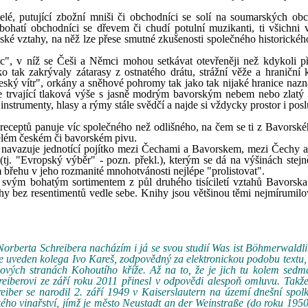
telé, putující zbožní mniši či obchodníci se solí na soumarských ob
, bohatí obchodníci se dřevem či chudí potulní muzikanti, ti všichni 
dské vztahy, na něž lze přese smutné zkušenosti společného historickéh
ic", v níž se Češi a Němci mohou setkávat otevřeněji než kdykoli p
ko tak zakrývaly zátarasy z ostnatého drátu, strážní věže a hraniční k
"český vítr", orkány a sněhové pohromy tak jako tak nijaké hranice nazn
íce trvající tlaková výše s jasně modrým bavorským nebem nebo zlatý
instrumenty, hlasy a rýmy stále svědčí a najde si vždycky prostor i pos
receptů panuje víc společného než odlišného, na čem se ti z Bavorskéh
ělém českém či bavorském pivu.
á, navazuje jednotící pojítko mezi Čechami a Bavorskem, mezi Čechy 
(tj. "Evropský výběr" - pozn. překl.), kterým se dá na výšinách stejn
 břehu v jeho rozmanité mnohotvánosti nejlépe "prolistovat".
 svým bohatým sortimentem z půl druhého tisíciletí vztahů Bavorsk
y bez resentimentů vedle sebe. Knihy jsou většinou těmi nejmírumilo
Norberta Schreibera nacházím i já se svou studií Was ist Böhmerwaldli
uveden kolega Ivo Kareš, zodpovědný za elektronickou podobu textu, 
ových stranách Kohoutího kříže. Až na to, že je jich tu kolem sedm
hreiberovi ze září roku 2011 přinesl v odpovědi alespoň omluvu. Takž
reiber se narodil 2. září 1949 v Kaiserslautern na území dnešní spo
ého vinařství, jímž je město Neustadt an der Weinstraße (do roku 195