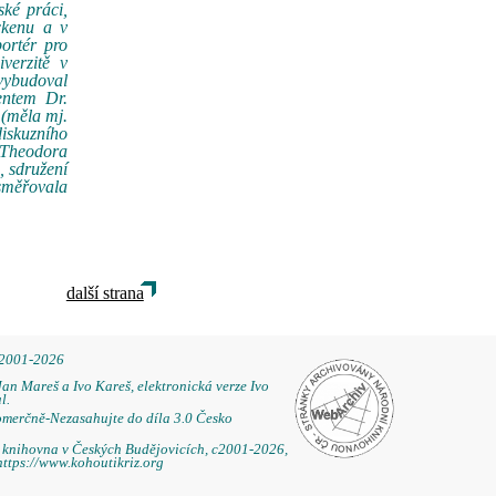
ké práci,
ückenu a v
ortér pro
verzitě v
 vybudoval
entem Dr.
 (měla mj.
diskuzního
 Theodora
, sdružení
 směřovala
další strana
 2001-2026
Jan Mareš a Ivo Kareš, elektronická verze Ivo
l.
omerčně-Nezasahujte do díla 3.0 Česko
á knihovna v Českých Budějovicích, c2001-2026,
https://www.kohoutikriz.org