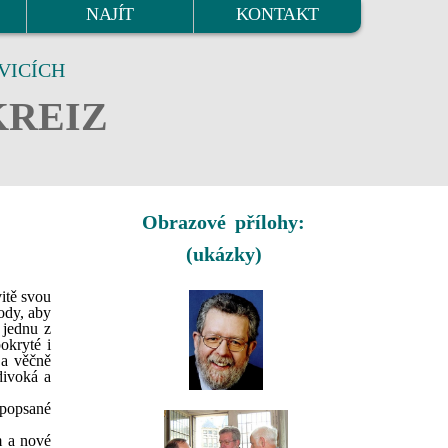
NAJÍT
KONTAKT
VICÍCH
KREIZ
Obrazové přílohy:
(ukázky)
itě svou
ody, aby
 jednu z
okryté i
 a věčně
divoká a
 popsané
m a nové