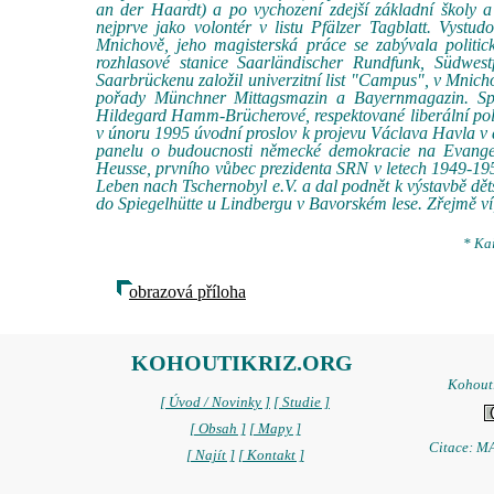
an der Haardt) a po vychození zdejší základní školy a
nejprve jako volontér v listu Pfälzer Tagblatt. Vystu
Mnichově, jeho magisterská práce se zabývala politic
rozhlasové stanice Saarländischer Rundfunk, Südwes
Saarbrückenu založil univerzitní list "Campus", v Mnicho
pořady Münchner Mittagsmazin a Bayernmagazin. Sp
Hildegard Hamm-Brücherové, respektované liberální poli
v únoru 1995 úvodní proslov k projevu Václava Havla v a
panelu o budoucnosti německé demokracie na Evangel
Heusse, prvního vůbec prezidenta SRN v letech 1949-195
Leben nach Tschernobyl e.V. a dal podnět k výstavbě d
do Spiegelhütte u Lindbergu v Bavorském lese. Zřejmě ví,
* Kai
obrazová příloha
KOHOUTIKRIZ.ORG
Kohoutí
[ Úvod / Novinky ]
[ Studie ]
[ Obsah ]
[ Mapy ]
Citace: MA
[ Najít ]
[ Kontakt ]