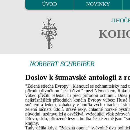
ÚVOD
NOVINKY
JIHOČ
KOHO
NORBERT SCHREIBER
Doslov k šumavské antologii z r
"Zelená střecha Evropy", klenoucí se ochranitelsky nad t
přírodní divočinou "lesní čtvrť" mezi Německem, Rakouske
vůbec přežili. Hledali tu před přírodou ochranu. Dnes 
nejkrásnějších přírodních končin Evropy vůbec: Husté 
sněhem a ledem, zahaleny v bouřkových mracích i slu
zelená lučnatá údolí, dravé řeky, chladné horské bystři
původní, uzdravující a osvěživá, vyžadující však zároveň 
Dřevo, sklo, přirozené lesy a hudba české země jsou "s
krajiny.
Tady dělila kdysi "železná opona" svévolně dva politic