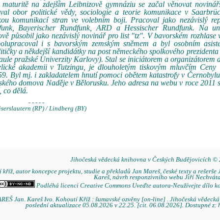
 maturitě na zdejším Leibnizově gymnáziu se začal věnovat novinářs
doval obor politické vědy, sociologie a teorie komunikace v Saarbr
kou komunikací stran ve volebním boji. Pracoval jako nezávislý rep
tfunk, Bayerischer Rundfunk, ARD a Hessischer Rundfunk. Na uni
vě působil jako nezávislý novinář pro list "tz". V bavorském rozhlase
olupracoval i s bavorským zemským sněmem a byl osobním asist
tičky a někdejší kandidátky na post německého spolkového prezidenta
ule pražské Univerzity Karlovy). Stal se iniciátorem a organizátorem 
ické akademii v Tutzingu, je dlouholetým tiskovým mluvčím Ceny
9. Byl mj. i zakladatelem hnutí pomoci obětem katastrofy v Černobylu
ětského domova Naděje v Bělorusku. Jeho adresa na webu v roce 2011
 co dělá.
- - - - -
serslautern (RP) / Lindberg (BY)
Jihočeská vědecká knihovna v Českých Budějovicích ©
 kříž, autor koncepce projektu, studie a překladů Jan Mareš, české texty a rešerše 
Kareš, návrh responzivního webu Jiří Nechváta
Podléhá licenci Creative Commons Uveďte autora-Neužívejte dílo k
REŠ Jan. Kareš Ivo. Kohoutí Kříž : šumavské ozvěny [on-line] . Jihočeská vědeck
poslední aktualizace 05.08.2026 v 22.25. [cit. 06.08.2026]. Dostupné z: