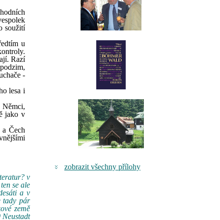
chodních
vespolek
o soužití
ředtím u
ontroly.
ají. Razí
 podzim,
luchače -
o lesa i
a Němci,
ě jako v
a a Čech
vnějšími
zobrazit všechny přílohy
teratur? v
ten se ale
desáti a v
e tady pár
lkové země
0 Neustadt