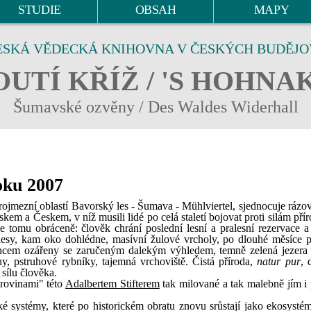
STUDIE
OBSAH
MAPY
ESKÁ VĚDECKÁ KNIHOVNA V ČESKÝCH BUDĚJO
UTÍ KŘÍŽ / 'S HOHNA
Šumavské ozvěny / Des Waldes Widerhall
oku 2007
rojmezní oblastí Bavorský les - Šumava - Mühlviertel, sjednocuje rázov
m a Českem, v níž musili lidé po celá staletí bojovat proti silám přír
je tomu obráceně: člověk chrání poslední lesní a pralesní rezervace a
lesy, kam oko dohlédne, masívní žulové vrcholy, po dlouhé měsíce p
ncem ozářeny se zaručeným dalekým výhledem, temně zelená jezera
ny, pstruhové rybníky, tajemná vrchoviště. Čistá příroda,
natur pur
, 
sílu člověka.
urovinami" této
Adalbertem Stifterem
tak milované a tak malebně jím i
ké systémy, které po historickém obratu znovu srůstají jako ekosysté