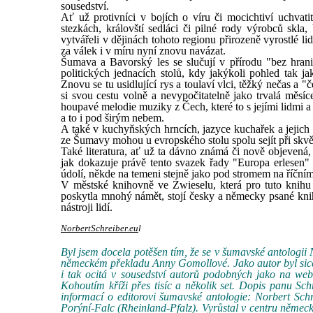
sousedství.
Ať už protivníci v bojích o víru či mocichtiví uchvati
stezkách, královští sedláci či pilné rody výrobců skla
vytvářeli v dějinách tohoto regionu přirozeně vyrostlé li
za válek i v míru nyní znovu navázat.
Šumava a Bavorský les se slučují v přírodu "bez hran
politických jednacích stolů, kdy jakýkoli pohled tak ja
Znovu se tu usidlující rys a toulaví vlci, těžký nečas a 
si svou cestu volně a nevypočitatelně jako trvalá měs
houpavé melodie muziky z Čech, které to s jejími lidmi a 
a to i pod širým nebem.
A také v kuchyňských hrncích, jazyce kuchařek a jejich 
ze Šumavy mohou u evropského stolu spolu sejít při skv
Také literatura, ať už ta dávno známá či nově objeven
jak dokazuje právě tento svazek řady "Europa erlesen" 
údolí, někde na temeni stejně jako pod stromem na říčním
V městské knihovně ve Zwieselu, která pro tuto knihu
poskytla mnohý námět, stojí česky a německy psané knih
nástroji lidí.
NorbertSchreiber.eu
l
Byl jsem docela potěšen tím, že se v šumavské antologii 
německém překladu Anny Gomollové. Jako autor byl sice 
i tak ocitá v sousedství autorů podobných jako na web
Kohoutím kříži přes tisíc a několik set. Dopis panu Sc
informací o editorovi šumavské antologie: Norbert Sch
Porýní-Falc (Rheinland-Pfalz). Vyrůstal v centru německ