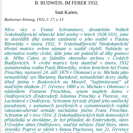
B. BUDWEIS, IM FEBER 1932.
Statt Karten.
Budweiser Zeitung, 1932, č. 17, s. 13
Něco více o Franzi Schrammovi, divadelním řediteli
českobudějovické německé letní sezóny v letech 1928-1931, jsme
se dozvěděli díky tomuto oznámení o jeho svatbě s Paulou
Bilowitzky v únoru 1932. V českobudějovické římskokatolické
křestní matrice ovšem záznam o svatbě chyběl. Nabízela se
alternativa svatby civilní, dále jsme ale pokročili až díky pomoci
dr. Jiřího Cukra ze Státního okresního archivu v Českých
Budějovicích. V civilní matrice byla skutečně v únoru 1932
zaznamenána svatba Pauly Bilowitzky, ovšem ženichem byl Franz
Proschka, narozený 24. září 1879 v Olomouci u sv. Michala jako
nemanželský syn Marianny Bartakové, nemanželské dcery služky
téhož jména v Boskovicích na Moravě, "legitimizovaný" až
matčiným sňatkem 27. července 1880 u sv. Michala v Olomouci s
nádeníkem Franzem Proschkou, synem majitele domu v
Ondřejovicích (Endersdorf) Johanna Proschky a Theresie, roz.
Lachnitové z Ondřejovic. Schramm byl tedy zřejmě jeho umělecký
pseudonym, v seznamech povýšených a vyznamenaných vojáků
rakousko-uherské armády nacházíme jméno Franz Proschka-
Schramm už v roce 1916. Z českobudějovických knih domovských
příslušníků se dovídáme, že byl příslušný do Endersdorfu, okres
Frývaldov (dnes Ondřejovice, součást městyse Zlaté Hory, okres
Jeseník). Poprvé se oženil s Annou Ptachovou, nar. 21. července