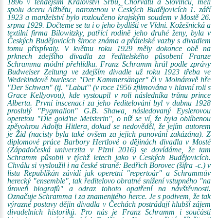
1896 v tehdejším Království Srbů, Chorvatů a Slovinců, měli
spolu dceru Alžbětu, narozenou v Českých Budějovicích 1. září
1923 a manželství bylo rozloučeno krajským soudem v Mostě 26.
srpna 1929. Dočteme se tu i o jeho bydlišti ve Vídni. Kožešnická a
textilní firma Bilowitzky, patřící rodině jeho druhé ženy, byla v
Českých Budějovicích široce známa a přátelské vazby s divadlem
tomu přispívaly. V květnu roku 1929 měly dokonce obě na
prknech zdejšího divadla za ředitelského působení Franze
Schramma módní přehlídku. Franz Schramm hrál podle zprávy
Budweiser Zeitung ve zdejším divadle už roku 1923 třeba ve
Wedekindově burlesce "Der Kammersänger" či v Molnárově hře
"Der Schwan" (tj. "Labuť" (v roce 1956 zfilmována v hlavní roli s
Grace Kellyovou), kde vystoupil v roli následníka trůnu prince
Alberta. První inscenací za jeho ředitelování byl v dubnu 1928
proslulý "Pygmalion" G.B. Shawa, následovaný Eyslerovou
operetou "Die gold'ne Meisterin", o níž se ví, že byla oblíbenou
zpěvohrou Adolfa Hitlera, dokud se nedověděl, že jejím autorem
je Žid (nacisty byla také ovšem za jejich panování zakázána). Z
diplomové práce Barbory Hertlové o dějinách divadla v Mostě
(Západočeská univerzita v Plzni 2016) se dovídáme, že tam
Schramm působil v týchž letech jako v Českých Budějovicích.
Chválu si vysloužil i na české straně: Bedřich Borovec (šifra -c.) v
listu Republikán závidí jak operetní "repertoár" a Schrammův
herecký "ensemble", tak ředitelovo obratné snížení vstupného "na
úroveň biografů" a odraz tohoto opatření na návštěvnosti.
Označuje Schramma i za znamenitého herce. Je s podivem, že tak
výrazné postavy dějin divadla v Čechách postrádají hlubší zájem
divadelních historiků. Pro nás je Franz Schramm i součástí