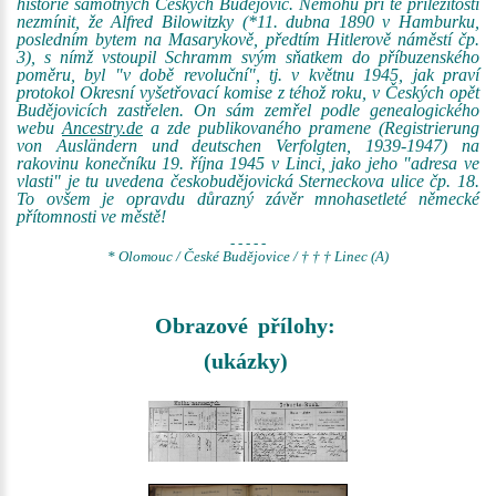
historie samotných Českých Budějovic. Nemohu při té příležitosti
nezmínit, že Alfred Bilowitzky (*11. dubna 1890 v Hamburku,
posledním bytem na Masarykově, předtím Hitlerově náměstí čp.
3), s nímž vstoupil Schramm svým sňatkem do příbuzenského
poměru, byl "v době revoluční", tj. v květnu 1945, jak praví
protokol Okresní vyšetřovací komise z téhož roku, v Českých opět
Budějovicích zastřelen. On sám zemřel podle genealogického
webu
Ancestry.de
a zde publikovaného pramene (Registrierung
von Ausländern und deutschen Verfolgten, 1939-1947) na
rakovinu konečníku 19. října 1945 v Linci, jako jeho "adresa ve
vlasti" je tu uvedena českobudějovická Sterneckova ulice čp. 18.
To ovšem je opravdu důrazný závěr mnohasetleté německé
přítomnosti ve městě!
- - - - -
* Olomouc / České Budějovice / † † † Linec (A)
Obrazové přílohy:
(ukázky)