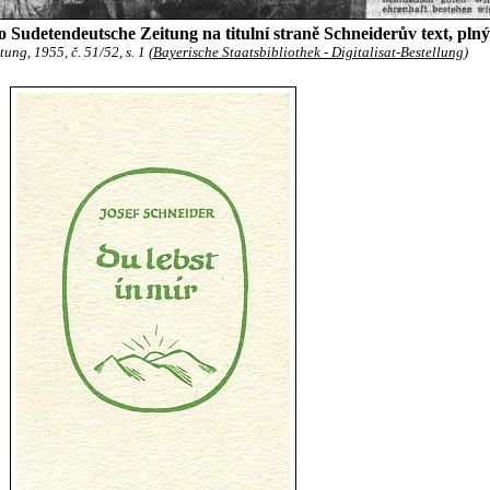
slo Sudetendeutsche Zeitung na titulní straně Schneiderův text, pln
ng, 1955, č. 51/52, s. 1 (
Bayerische Staatsbibliothek - Digitalisat-Bestellung
)