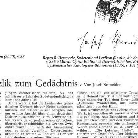
en (2020), s. 38
Repro R. Hemmerle, Sudetenland Lexikon für alle, die d
s. 396 a Martin-Opitz- Bibliothek (Herne), Nachlass Er
Systematischer Katalog der Bibliothek (1996), s. 191 (