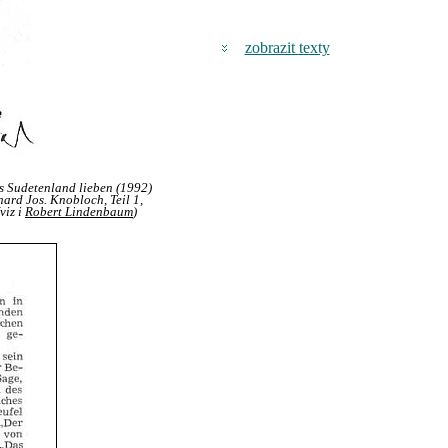
zobrazit texty
as Sudetenland lieben (1992)
hard Jos. Knobloch, Teil 1,
viz i
Robert Lindenbaum
)