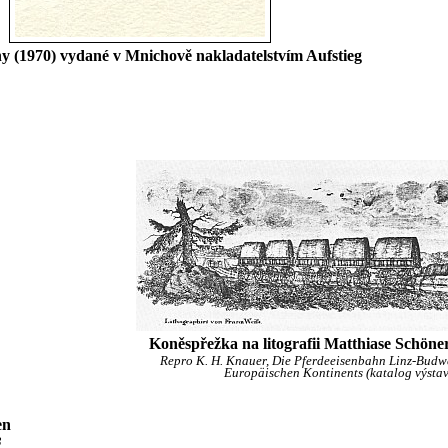
y (1970) vydané v Mnichově nakladatelstvím Aufstieg
Koněspřežka na litografii Matthiase Schönere
Repro K. H. Knauer, Die Pferdeeisenbahn Linz-Budwe
Europäischen Kontinents (katalog výstavy
en
3