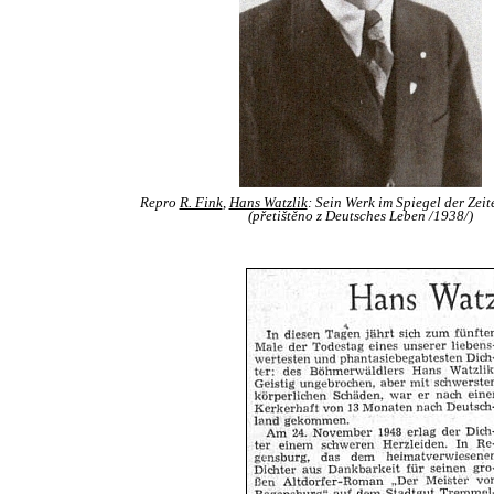
Repro
R. Fink
,
Hans Watzlik
: Sein Werk im Spiegel der Zeit
(přetištěno z Deutsches Leben /1938/)