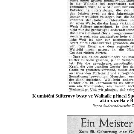
K umístění
Stifterovy
bysty ve Walhalle přinesl Su
aktu zazněla v Ř
Repro Sudetendeutsche Zei