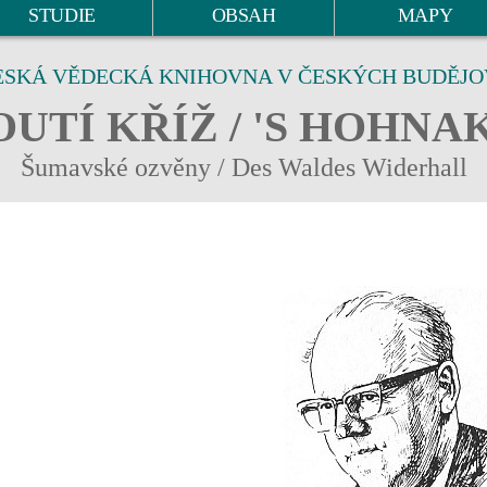
STUDIE
OBSAH
MAPY
ESKÁ VĚDECKÁ KNIHOVNA V ČESKÝCH BUDĚJO
UTÍ KŘÍŽ / 'S HOHNA
Šumavské ozvěny / Des Waldes Widerhall