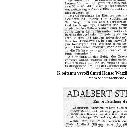
K pátému výročí úmrtí
Hanse Watzl
Repro Sudetendeutsche Zei