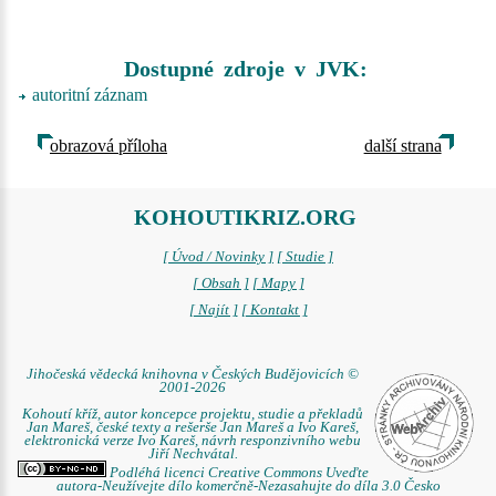
Dostupné zdroje v JVK:
autoritní záznam
obrazová příloha
další strana
KOHOUTIKRIZ.ORG
[ Úvod / Novinky ]
[ Studie ]
[ Obsah ]
[ Mapy ]
[ Najít ]
[ Kontakt ]
Jihočeská vědecká knihovna v Českých Budějovicích ©
2001-2026
Kohoutí kříž, autor koncepce projektu, studie a překladů
Jan Mareš, české texty a rešerše Jan Mareš a Ivo Kareš,
elektronická verze Ivo Kareš, návrh responzivního webu
Jiří Nechvátal.
Podléhá licenci Creative Commons Uveďte
autora-Neužívejte dílo komerčně-Nezasahujte do díla 3.0 Česko