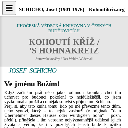
SCHICHO, Josef (1901-1976) - Kohoutikriz.org
JIHOČESKÁ VĚDECKÁ KNIHOVNA V ČESKÝCH
BUDĚJOVICÍCH
KOHOUTÍ KŘÍŽ /
'S HOHNAKREIZ
Šumavské ozvěny / Des Waldes Widerhall
JOSEF SCHICHO
Ve jménu Božím!
Když začínám psát něco jako rodinnou kroniku, chci tím
uchovat pro budoucí pokolení to nejdůležitější, co jsem
vyzkoumal a prožil a co nějak souvisí s příjmením Schicho.
Přeji si, aby tato kniha tomu, kdo po mě převezme tento dům,
nebo synovi, který si to nejvíc zaslouží (v originále "dem
Übernehmer dieses Hauses oder würdigsten Sohn" - pozn.
překl.), přinášela i jím vepsané nejvýznamnější události jejich
života a věřím, že i v pozdějších letech bude k užitku