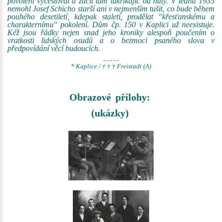
povolení vycestovat a začít tam takříkajíc od nuly. V lednu 1935
nemohl Josef Schicho starší ani v nejmenším tušit, co bude během
pouhého desetiletí, kdepak staletí, prodělat "křesťanskému a
charakternímu" pokolení. Dům čp. 150 v Kaplici už neexistuje.
Kéž jsou řádky nejen snad jeho kroniky alespoň poučením o
vratkosti lidských osudů a o bezmoci psaného slova v
předpovídání věcí budoucích.
- - - - -
* Kaplice / † † † Freistadt (A)
Obrazové přílohy:
(ukázky)