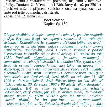
křesťanskému a charakternímu pokolení, majícímu v úctě své
předky. Doufám, že Všemohoucí Bůh, který dal už po 250 let
přecházet našemu příjmení Schicho z otce na syna, zachová
tento rod ještě po mnohá další staletí.
Zapsal dne 12. ledna 1935
Josef Schicho,
Kaplice čp. 150.
Z kopie obsáhlého rukopisu, který mi v německy psaném originále
poskytl
Bernhard Riepl
, zastoupený i samostatně na webových
stránkách Kohoutího kříže, vyjímám v překladu toliko toto úvodní
slovo, po němž následuje nákres rodokmenu, určený zřejmě
průběžnému doplňování, jakož i rodinná kronika v podobě
historického kalendáře od poslední dekády 19, století do roku
1952. Poněvadž
pisatelův syn
a jmenovec, zastoupený i
samostatně na webových stranách Kohoutího kříže, vydal o svých
životních osudech cennou knihu, chci takto jen upozornit na
skutečnost, že měl v otci, narozeném 28. července 1901 v Kaplici
a zesnulém v rakouském Freistadtu 21. července roku 1976 (jeho
žena Maria, roz. Prokschová, která přišla na svět dne 23. září
1906 ve dnes zaniklém Polžově /Pilsenschlag/, ho "na věčnost"
následovala až 30. července 1996 v 90 letech věku), důstojného
předchůdce. Byť za války ve funkci "místního selského
vedoucího", který ovšem, jak sám v kronice uvádí, do "vedoucí
strany" nevstoupil ("Zur NSDAP gehe ich nicht!" abychom
citovali přímo), lze ho považovat za poznamenaného
nekřesťanskou dobou. Do Rakouska získala však rodina po válce