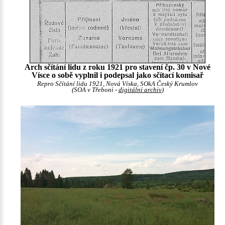
Arch sčítání lidu z roku 1921 pro stavení čp. 30 v Nové
Vísce o sobě vyplnil i podepsal jako sčítací komisař
Repro Sčítání lidu 1921, Nová Víska, SOkA Český Krumlov
(SOA v Třeboni -
digitální archiv
)