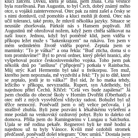
kluci zatčeni. Dívku, která je udala, jsem znala. Celá vesnice
byla rozeštvaná. Pan Augustin, to byl Čech, dobrý známý mého
otce, u vojáků zaintervenoval. Otec pak za nimi zašel a česky se
s nimi domluvil, což pomohlo a kluci mohli jít domů. Otec nás
učil toleranci, také proto, že mluvil několika jazyky. Situace se
neustále zhoršovala. Párkrát nás s Hansem poplivali. Jiří
Augustinů mě ohrožoval nožem, když jsem chtěla sáňkovat na
naší louce. Jednou, když byl poměrně klid, jsem viděla v
příkopu ležet muže s "hakenkrajcem" na rukávu. Ten jsem v
mém sedmiletém životě viděla poprvé. Zeptala jsem se
maminky: "To je válka?" a ona řekla: "Buď zticha, doma si o
tom promluvíme!" Byl to první ordner, který přešel hranici, aby
vyšpehoval pozice československého vojska. Toho jsem pak
několik dnů po "anšlusu" ("připojení") potkala v Rainbachu.
Můj strýc Karl Hermentin byl také u freikorpsu. Ten muž,
kterého jsem nepoznala, mě vyzdvihl a řekl: "Ty jsi to dítě, které
se zeptalo, jestli je to válka?" Byl rád, že ho matka tehdy,
ležícího v příkopu, nevyzradila. Rupert, syn Adelheidy, byl
najednou přítel Čechů. Křičel: "Celá ves bude zapálena!" Já
jsem chodila do obecné školy v Horním Dvořišti (Oberhaid) a
otec měl z mých vysvědčení vždycky radost. Bohužel byl už
těžce nemocný. Poněvadž jsem o něj velice pečovala, i já
strašlivě zhubla. Byli jsme pozváni k lékařskému vyšetření a
mne poslali na venkovský ozdravný pobyt. Bylo to daleko od
domova. Přišla jsem do Ramingsteinu v Lungau u Salcburku.
Ujala se mě rodina pekaře. Regnerovi byli ke mně hodní a
najednou už tu byly Vánoce. Kvůli mně ozdobili stromek
předčasně, poněvadž došel telegram: "Otec umírá." Dostala jsem