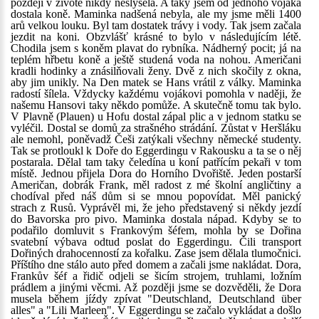
později v životě nikdy neslyšela. A taky jsem od jednoho vojáka
dostala koně. Maminka nadšená nebyla, ale my jsme měli 1400
arů velkou louku. Byl tam dostatek trávy i vody. Tak jsem začala
jezdit na koni. Obzvlášť krásné to bylo v následujícím létě.
Chodila jsem s koněm plavat do rybníka. Nádherný pocit; já na
teplém hřbetu koně a ještě studená voda na nohou. Američani
kradli hodinky a znásilňovali ženy. Dvě z nich skočily z okna,
aby jim unikly. Na Den matek se Hans vrátil z války. Maminka
radostí šílela. Vždycky každému vojákovi pomohla v naději, že
našemu Hansovi taky někdo pomůže. A skutečně tomu tak bylo.
V Plavně (Plauen) u Hofu dostal zápal plic a v jednom statku se
vyléčil. Dostal se domů za strašného strádání. Zůstat v Heršláku
ale nemohl, poněvadž Češi zatýkali všechny německé studenty.
Tak se protloukl k Doře do Eggerdingu v Rakousku a ta se o něj
postarala. Dělal tam taky čeledína u koní patřícím pekaři v tom
místě. Jednou přijela Dora do Horního Dvořiště. Jeden postarší
Američan, dobrák Frank, měl radost z mé školní angličtiny a
chodíval před náš dům si se mnou popovídat. Měl panický
strach z Rusů. Vyprávěl mi, že jeho představený si někdy jezdí
do Bavorska pro pivo. Maminka dostala nápad. Kdyby se to
podařilo domluvit s Frankovým šéfem, mohla by se Dořina
svatební výbava odtud poslat do Eggerdingu. Čili transport
Dořiných drahocenností za kořalku. Zase jsem dělala tlumočnici.
Příštího dne stálo auto před domem a začali jsme nakládat. Dora,
Frankův šéf a řidič odjeli se šicím strojem, truhlami, ložním
prádlem a jinými věcmi. Až později jsme se dozvěděli, že Dora
musela během jíźdy zpívat "Deutschland, Deutschland über
alles" a "Lili Marleen". V Eggerdingu se začalo vykládat a došlo