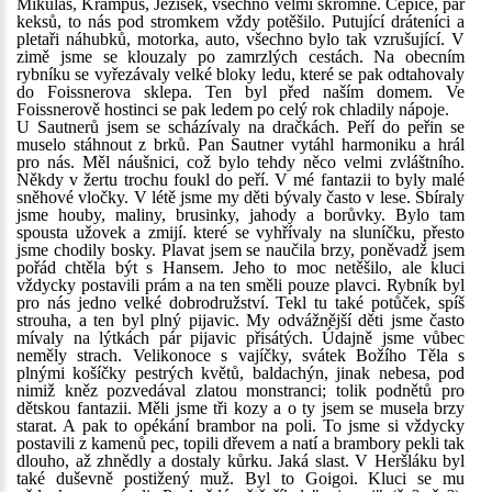
Mikuláš, Krampus, Ježíšek, všechno velmi skromně. Čepice, pár
keksů, to nás pod stromkem vždy potěšilo. Putující dráteníci a
pletaři náhubků, motorka, auto, všechno bylo tak vzrušující. V
zimě jsme se klouzaly po zamrzlých cestách. Na obecním
rybníku se vyřezávaly velké bloky ledu, které se pak odtahovaly
do Foissnerova sklepa. Ten byl před naším domem. Ve
Foissnerově hostinci se pak ledem po celý rok chladily nápoje.
U Sautnerů jsem se scházívaly na dračkách. Peří do peřin se
muselo stáhnout z brků. Pan Sautner vytáhl harmoniku a hrál
pro nás. Měl náušnici, což bylo tehdy něco velmi zvláštního.
Někdy v žertu trochu foukl do peří. V mé fantazii to byly malé
sněhové vločky. V létě jsme my děti bývaly často v lese. Sbíraly
jsme houby, maliny, brusinky, jahody a borůvky. Bylo tam
spousta užovek a zmijí. které se vyhřívaly na sluníčku, přesto
jsme chodily bosky. Plavat jsem se naučila brzy, poněvadž jsem
pořád chtěla být s Hansem. Jeho to moc netěšilo, ale kluci
vždycky postavili prám a na ten směli pouze plavci. Rybník byl
pro nás jedno velké dobrodružství. Tekl tu také potůček, spíš
strouha, a ten byl plný pijavic. My odvážnější děti jsme často
mívaly na lýtkách pár pijavic přisátých. Údajně jsme vůbec
neměly strach. Velikonoce s vajíčky, svátek Božího Těla s
plnými košíčky pestrých květů, baldachýn, jinak nebesa, pod
nimiž kněz pozvedával zlatou monstranci; tolik podnětů pro
dětskou fantazii. Měli jsme tři kozy a o ty jsem se musela brzy
starat. A pak to opékání brambor na poli. To jsme si vždycky
postavili z kamenů pec, topili dřevem a natí a brambory pekli tak
dlouho, až zhnědly a dostaly kůrku. Jaká slast. V Heršláku byl
také duševně postižený muž. Byl to Goigoi. Kluci se mu