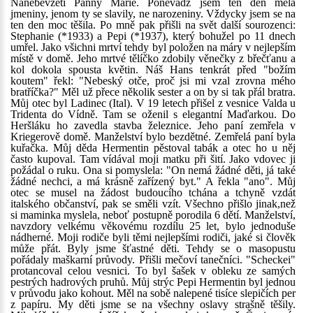
Nanebevzetí Panny Marie. Poněvadž jsem ten den měla
jmeniny, jenom ty se slavily, ne narozeniny. Vždycky jsem se na
ten den moc těšila. Po mně pak přišli na svět další sourozenci:
Stephanie (*1933) a Pepi (*1937), který bohužel po 11 dnech
umřel. Jako všichni mrtví tehdy byl položen na máry v nejlepším
místě v domě. Jeho mrtvé tělíčko zdobily věnečky z břečťanu a
kol dokola spousta květin. Náš Hans tenkrát před "božím
koutem" řekl: "Nebeský otče, proč jsi mi vzal zrovna mého
bratříčka?" Měl už přece několik sester a on by si tak přál bratra.
Můj otec byl Ladinec (Ital). V 19 letech přišel z vesnice Valda u
Tridenta do Vídně. Tam se oženil s elegantní Maďarkou. Do
Heršláku ho zavedla stavba železnice. Jeho paní zemřela v
Kriegerově domě. Manželství bylo bezdětné. Zemřelá paní byla
kuřačka. Můj děda Hermentin pěstoval tabák a otec ho u něj
často kupoval. Tam vídával moji matku při šití. Jako vdovec ji
požádal o ruku. Ona si pomyslela: "On nemá žádné děti, já také
žádné nechci, a má krásně zařízený byt." A řekla "ano". Můj
otec se musel na žádost budoucího tchána a tchyně vzdát
italského občanství, pak se směli vzít. Všechno přišlo jinak,než
si maminka myslela, neboť postupně porodila 6 dětí. Manželství,
navzdory velkému věkovému rozdílu 25 let, bylo jednoduše
nádherné. Moji rodiče byli těmi nejlepšími rodiči, jaké si člověk
může přát. Byly jsme šťastné děti. Tehdy se o masopustu
pořádaly maškarní průvody. Přišli mečoví tanečníci. "Scheckei"
protancoval celou vesnici. To byl šašek v obleku ze samých
pestrých hadrových pruhů. Můj strýc Pepi Hermentin byl jednou
v průvodu jako kohout. Měl na sobě nalepené tisíce slepičích per
z papíru. My děti jsme se na všechny oslavy strašně těšily.