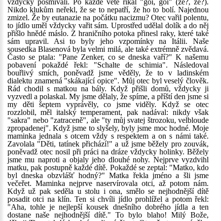
vždycky posmívali. Po každé větě říkal "goi, goi" (že?, že?).
Nikdo klukům neřekl, že se to nepatří, že ho to bolí. Najednou
zmizel. Že by eutanazie na počátku nacizmu? Otec vařil polentu,
to jídlo uměl vždycky vařit sám. Uprostřed udělal dolík a do něj
přišlo hnědé máslo. Z hraničního potoka přinesl raky, které také
sám upravil. Asi to byly jeho vzpomínky na Itálii. Naše
sousedka Blasenová byla velmi milá, ale také extrémně zvědavá.
Často se ptala: "Pane Zenker, co se dneska vaří?" K našemu
pobavení pokaždé řekl: "Schalte de schimia". Následoval
bouřlivý smích, poněvadž jsme věděly, že to v ladinském
dialektu znamená "skákající opice". Můj otec byl veselý člověk.
Rád chodil s matkou na bály. Když přišli domů, vždycky ji
vyzvedl a polaskal. My jsme dělaly, že spíme, a příští den jsme si
my děti šeptem vyprávěly, co jsme viděly. Když se otec
rozzlobil, měl italský temperament, pak nadával: nikdy však
"sakra" nebo "zatraceně", ale "ty můj svatej štrozoku, velbloude
zpropadenej". Když jsme to slyšely, byly jsme moc hodné. Moje
maminka jednala s otcem vždy s respektem a on s námi také.
Zavolala "Děti, tatínek přichází!" a už jsme běžely pro zouvák,
poněvadž otec nosil při práci na dráze vždycky holinky. Běžely
jsme mu naproti a objaly jeho dlouhé nohy. Nejprve vyzdvihl
matku, pak postupně každé dítě. Pokaždé se zeptal: "Matko, kdo
byl dneska obzvlášť hodný?" Matka řekla jméno a šli jsme
večeřet. Maminka nejprve naservírovala otci, až potom nám.
Když už pak seděla u stolu i ona, smělo se nejhodnější dítě
posadit otci na klín. Ten si chvíli jídlo prohlížel a potom řekl:
"Aha, tohle je nejlepší kousek dnešního dobrého jídla a ten
dostane naše nejhodnější dítě." To bylo blaho! Milý Bože,