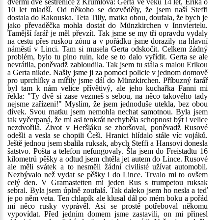
dveřmi dvě sestřenice z Krumlova: Gerta ve věku 14 let, Erika o
10 let mladší. Od někoho se dozvěděly, že jsem naší Steffi
dostala do Rakouska. Teta Tilly, matka obou, doufala, že bych je
jako převaděčka mohla dostat do Münzkirchen v Innviertelu.
Tamější farář je měl převzít. Tak jsme se my tři opravdu vydaly
na cestu přes ruskou zónu a v pořádku jsme dorazily na hlavní
náměstí v Linci. Tam si musela Gerta odskočit. Celkem žádný
problém, bylo tu plno ruin, kde se to dalo vyřídit. Gerta se ale
nevrátila, poněvadž zabloudila. Tak jsem tu stála s malou Erikou
a Gerta nikde. Našly jsme ji za pomoci policie v jednom domově
pro uprchlíky a mířily jsme dál do Münzkirchen. Příbuzný farář
byl tam k nám velice přívětivý, ale jeho kuchařka Fanni mi
řekla: "Ty dvě si zase vezmeš s sebou, na něco takového tady
nejsme zařízeni!" Myslím, že jsem jednoduše utekla, bez obou
dívek. Svou matku jsem nemohla nechat samotnou. Byla jsem
tak vyčerpaná, že mi asi tenkrát nechyběla schopnost být i velice
nezdvořilá. Život v Heršláku se zhoršoval, poněvadž Rusové
odešli a vesla se chopili Češi. Hranici hlídalo stále víc vojáků.
Ještě jednou jsem sbalila ruksak, abych Steffi a Hansovi donesla
šatstvo. Pošta a telefon nefungovaly. Šla jsem do Freistadtu 16
kilometrů pěšky a odtud jsem chtěla jet autem do Lince. Rusové
ale měli svátek a to nesměli žádní civilisté užívat automobil.
Nezbývalo než vydat se pěšky i do Lince. Trvalo mi to ovšem
celý den. V Gramastetten mi jeden Rus s trumpetou ruksak
sebral. Byla jsem úplně zoufalá. Tak daleko jsem ho nesla a teď
je po něm veta. Ten chlapík ale klusal dál po mém boku a pořád
mi něco rusky vyprávěl. Asi se prostě potřeboval někomu
vypovídat. Před jedním domem jsme zastavili, on mi přinesl