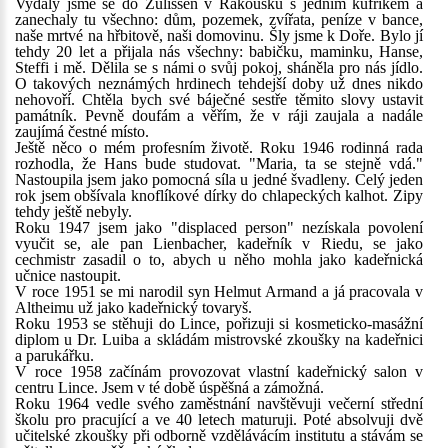
Vydaly jsme se do Zulissen v Rakousku s jedním kufříkem a
zanechaly tu všechno: dům, pozemek, zvířata, peníze v bance,
naše mrtvé na hřbitově, naši domovinu. Šly jsme k Doře. Bylo jí
tehdy 20 let a přijala nás všechny: babičku, maminku, Hanse,
Steffi i mě. Dělila se s námi o svůj pokoj, sháněla pro nás jídlo.
O takových neznámých hrdinech tehdejší doby už dnes nikdo
nehovoří. Chtěla bych své báječné sestře těmito slovy ustavit
památník. Pevně doufám a věřím, že v ráji zaujala a nadále
zaujímá čestné místo.
Ještě něco o mém profesním životě. Roku 1946 rodinná rada
rozhodla, že Hans bude studovat. "Maria, ta se stejně vdá."
Nastoupila jsem jako pomocná síla u jedné švadleny. Celý jeden
rok jsem obšívala knoflíkové dírky do chlapeckých kalhot. Zipy
tehdy ještě nebyly.
Roku 1947 jsem jako "displaced person" nezískala povolení
vyučit se, ale pan Lienbacher, kadeřník v Riedu, se jako
cechmistr zasadil o to, abych u něho mohla jako kadeřnická
učnice nastoupit.
V roce 1951 se mi narodil syn Helmut Armand a já pracovala v
Altheimu už jako kadeřnický tovaryš.
Roku 1953 se stěhuji do Lince, pořizuji si kosmeticko-masážní
diplom u Dr. Luiba a skládám mistrovské zkoušky na kadeřnici
a parukářku.
V roce 1958 začínám provozovat vlastní kadeřnický salon v
centru Lince. Jsem v té době úspěšná a zámožná.
Roku 1964 vedle svého zaměstnání navštěvuji večerní střední
školu pro pracující a ve 40 letech maturuji. Poté absolvuji dvě
učitelské zkoušky při odborně vzdělávácím institutu a stávám se