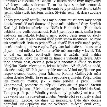
uprchlíci ze Slezska a z Banátu. V našem domě byly ubytovány
dvě ženy, matka s dcerou. Ta matka byla smrtelně nemocná.
Mezi naší ložnicí a pokojem Slezanů byly prosklené dveře, takže
jsem mohla vidět, jak žena umírá. Slyšela jsem, jak dcera zoufale
křičí.
Tehdy jsme ještě netušili, že i my budeme muset brzy taky odejít
do cizí země. V naší domovině jsme měli nádherné časy. Strýček
Karl byl řídícím učitelem v Nižších Hodonicích (Hodonitz);
babička mu vedla domácnost. Když jsem byla malá, směla jsem
vždycky na několik týdnů u něho pobýt. Ještě jsem do školy
nechodila, ale v jeho školní třídě jsem směla usednout. To bylo
tak vzrušující! Byla to jednotřídka. Starší žáci měli např. počty,
menší kreslení, jiní zase zpěv. Byly tam kalamáře s inkoustem a
já jsem hned udělala kaňku na sešitě mé sousedky v lavici. Tak
to dál už nešlo, poněvadž jsem si začala ještě nahlas
pohvizdovat. Strýc mě chytil za límec a vyhodil za dveře. Aby
toho nebylo dost, otevřela jsem je z chodby a křikla do třídy:
"Strýčku Karle, všechno to řeknu babičce. Až přijdeš na oběd,
tak něco zažiješ!" Pak jsem rychle utekla. Velmi nepříjemné pro
respektovanou osobu pana řídícího. Rodina Galliových měla
malou dcerku Steffi. Ta se napila petroleje a umřela. Pořád vidím
její zoufalou matku, jak k nám přibíhá a prosí: "Paní
Zendronová, pomozte mi nějak!" Bylo ale už pozdě. Steffin
bratr Pepi jednou přišel s bernardýnem, kterého oblekl do šatů.
Ten pes patřil panu Windhagerovi; to byl pekařský mistr a měl
dva velké psy na rozvážení chleba. Veselé věci se střídaly s těmi
smutnými. Leccos, co dnes už neexistuje, bylo dřív docela
normální. Naklepávání kos po večerech, mlácení obilí cepy,