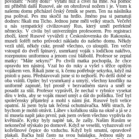
povídám: "Nohy dolů!" Vytáhl nůž a civěl na mne. Na pomoc
mi přiběhli další Rusové, ale on ohrožoval nožem i je. Vtom k
našemu domu přicházel český četník se psem. Ten na násilníka
psa poštval. Pes mu skočil na hrdlo. Jméno psa si pamatuji
dodnes: říkali mu Ticho. Jednou jsme měli velký strach. Večeřel
u nás sympatický civilizovaný Rus, který uměl perfektně
německy. V civilu byl univerzitním profesorem. Pro registraci
zboží, které Rusové vyváželi z Československa do Rakouska,
museli šoféři nebo průvodci nákladu do našeho domu. Někdy
vezli uhlí, někdy cukr, prostě všechno, co uloupili. Ten večer
vstoupil do dveří špinavý, usmrkaný voják s lodičkou nakřivo,
rozepnutou uniformou a jenom cosi blábolil. Profesor se zeptal
matky: "Máte sekyru?" Po chvíli matka pochopila, že chce
opravdu ten nástroj. Vzal ho do ruky a vyšel s těžce opilým
vojákem ven. Říkali jsme si, k čemu potřebuje sekyrku, když má
pistoli u pasu. Představovali jsme si to nejhorší. Po delší době se
oba vrátili. Opilec byl vysmrkaný a umytý, všechny knoflíky na
uniformě zapnuté, byl prostě v bezvadném stavu a směl se
posadit za stůl. Profesor vyprávěl, že nechal v rybníce vysekat
díru v ledu, aby se voják musel umýt a dát do pořádku. Teď byl
společensky přijatelný a mohl s námi jíst. Rusové byli velice
opatrní. Já jsem byla tak řečená ochutnávačka. Měli strach, že
bychom je mohli otrávit. Láhev s kořalkou stála na okně a já se z
ní musela napít jako první; pak jsem ovšem všechno vyplivla do
květináče. Kytky byly napité tak, že zašly. Našim Rusům se
nekonečně stýskalo po domově. Když se veselili, vyhazovali své
kožešinové čepice do vzduchu. Když byli smutní, opravdově
plakali. Bačka hrál často na svou balalajku. Jednou stály za