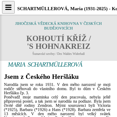
SCHARTMÜLLEROVÁ, Maria (1931-2025) - Koh
JIHOČESKÁ VĚDECKÁ KNIHOVNA V ČESKÝCH
BUDĚJOVICÍCH
KOHOUTÍ KŘÍŽ /
'S HOHNAKREIZ
Šumavské ozvěny / Des Waldes Widerhall
MARIA SCHARTMÜLLEROVÁ
Jsem z Českého Heršláku
Narodila jsem se roku 1931. V den mého narození se moji
rodiče stěhovali do vlastního domu. Byl to dům v Českém
Heršláku čp. 3.
Poněvadž moje maminka celý den pracovala, nebyla ještě
připravená postel, a tak jsem se narodila na podlaze. Byla jsem
čtvrté dítě rodiny Zendron. Mými sourozenci byli Victoria
(*1925), Barbara (*1926) a Hans (*1928). Barbara zemřela ve
13 měsících. V den mého narození byl velký svátek