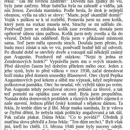
řekla: "Tak mě rovnou zastřelte!" Dovedli nás zpátky do vsi,
byly jsme zatčeny. Moje babička byla na zahradě a viděla, jak
nás ženou. Zavolala maminku. Podle hesla, že útok je nejlepší
obranou, vyšla na ulici se slovy: "Marie, pojď okamžitě domů!"
Voják s puškou se k ní rozběhl. Postavila jsem na zem košík,
který jsem na rozkaz musela nést. Strachy se mi udělalo zle.
Poněvadž jsem se zdráhala košík zase zvednout, dostala jsem
opětovně silnou ránu pažbou. Košík jsem tedy zvedla a šla do
vězení. Drželi nás odděleně. Byla jsem v přikázané místnosti
sama. Teď jsem měla opravdu strach. Doufala jsem přesto, že
budu moci zůstat u nás ve vsi, poněvadž hodně lidí už odvezli.
Po dlouhé době se otevřely dveře a vstoupil náš někdejší známý
pan Augustin. Pozdravil mě otázkou: "Nejsi ty jedna ze
Zendronových holek?" Vyprávěla jsem mu o svých strastech.
Před dávným časem byl dobrým přítelem mého otce. Jeden z
jeho synů, bylo to před válkou v roce 1938, začal demolovat
boží muka před domem sousedky Blasenové. Otec chytil Pepíka
Augustinových pod krkem a slíbil mu výprask, když nepřestane
poškozovat památku. Otec ho neudal, věc vyřešil takto po svém.
Pan Augustin tehdy považoval otcovo jednání za férové, a tak
teď pomohl na oplátku zase on mně. Byla jsem propuštěna.
Nastala doba domovních prohlídek a různých návštěv zájemců o
naše stavení. Jednou přišel český komisař s nějakou dámou. Ta
řekla, že tenhle dům se jí líbí. Moje matka namítala, že je vdova
se čtyřmi dětmi, že nebyla nijak politicky angažovaná a tak dál.
Pak začala plakat. Dáma řekla: "Co to povídá?" Úředník jí
matčina slova přeložil a žena řekla: "Ten dům nechci." Byli však
jiní, kteří ho chtěli. 13. března 1946 jsme byly nuceny odejít.