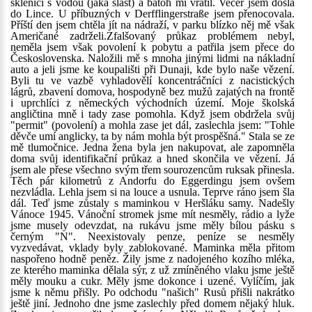
sklenici s vodou (jaká slast) a batoh mi vrátil. Večer jsem došla
do Lince. U příbuzných v Derfflingerstraße jsem přenocovala.
Příští den jsem chtěla jít na nádraží, v parku blízko něj mě však
Američané zadrželi.Zfalšovaný průkaz problémem nebyl,
neměla jsem však povolení k pobytu a patřila jsem přece do
Československa. Naložili mě s mnoha jinými lidmi na nákladní
auto a jeli jsme ke koupališti při Dunaji, kde bylo naše vězení.
Byli tu ve vazbě vyhladovělí koncentráčníci z nacistických
lágrů, zbavení domova, hospodyně bez mužů zajatých na frontě
i uprchlíci z německých východních území. Moje školská
angličtina mně i tady zase pomohla. Když jsem obdržela svůj
"permit" (povolení) a mohla zase jet dál, zaslechla jsem: "Tohle
děvče umí anglicky, ta by nám mohla být prospěšná." Stala se ze
mě tlumočnice. Jedna žena byla jen nakupovat, ale zapomněla
doma svůj identifikační průkaz a hned skončila ve vězení. Já
jsem ale přese všechno svým třem sourozencům ruksak přinesla.
Těch pár kilometrů z Andorfu do Eggerdingu jsem ovšem
nezvládla. Lehla jsem si na louce a usnula. Teprve ráno jsem šla
dál. Teď jsme zůstaly s maminkou v Heršláku samy. Nadešly
Vánoce 1945. Vánoční stromek jsme mít nesměly, rádio a lyže
jsme musely odevzdat, na rukávu jsme měly bílou pásku s
černým "N". Neexistovaly penze, peníze se nesměly
vyzvedávat, vklady byly zablokované. Maminka měla přitom
naspořeno hodně peněz. Žily jsme z nadojeného kozího mléka,
ze kterého maminka dělala sýr, z už zmíněného vlaku jsme ještě
měly mouku a cukr. Měly jsme dokonce i uzené. Vylíčím, jak
jsme k němu přišly. Po odchodu "našich" Rusů přišli nakrátko
ještě jiní. Jednoho dne jsme zaslechly před domem nějaký hluk.