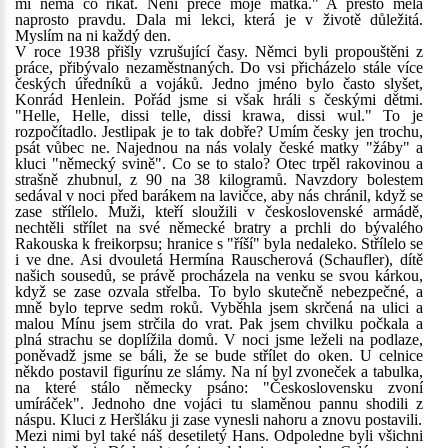
mi nemá co říkat. Není přece moje matka." A přesto měla
naprosto pravdu. Dala mi lekci, která je v životě důležitá.
Myslím na ni každý den.
V roce 1938 přišly vzrušující časy. Němci byli propouštěni z
práce, přibývalo nezaměstnaných. Do vsi přicházelo stále více
českých úředníků a vojáků. Jedno jméno bylo často slyšet,
Konrád Henlein. Pořád jsme si však hráli s českými dětmi.
"Helle, Helle, dissi telle, dissi krawa, dissi wul." To je
rozpočítadlo. Jestlipak je to tak dobře? Umím česky jen trochu,
psát vůbec ne. Najednou na nás volaly české matky "žáby" a
kluci "německý svině". Co se to stalo? Otec trpěl rakovinou a
strašně zhubnul, z 90 na 38 kilogramů. Navzdory bolestem
sedával v noci před barákem na lavičce, aby nás chránil, když se
zase střílelo. Muži, kteří sloužili v československé armádě,
nechtěli střílet na své německé bratry a prchli do bývalého
Rakouska k freikorpsu; hranice s "říší" byla nedaleko. Střílelo se
i ve dne. Asi dvouletá Hermína Rauscherová (Schaufler), dítě
našich sousedů, se právě procházela na venku se svou kárkou,
když se zase ozvala střelba. To bylo skutečně nebezpečné, a
mně bylo teprve sedm roků. Vyběhla jsem skrčená na ulici a
malou Mínu jsem strčila do vrat. Pak jsem chvilku počkala a
plná strachu se doplížila domů. V noci jsme leželi na podlaze,
poněvadž jsme se báli, že se bude střílet do oken. U celnice
někdo postavil figurínu ze slámy. Na ní byl zvoneček a tabulka,
na které stálo německy psáno: "Československu zvoní
umíráček". Jednoho dne vojáci tu slaměnou pannu shodili z
náspu. Kluci z Heršláku ji zase vynesli nahoru a znovu postavili.
Mezi nimi byl také náš desetiletý Hans. Odpoledne byli všichni