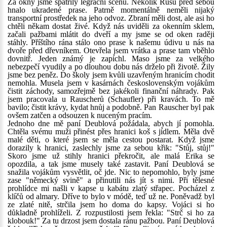
Za okny jsme spatřily legrační scénu. Několik Rusů před sebou
hnalo ukradené prase. Patrně momentálně neměli nijaký
transportní prostředek na jeho odvoz. Zbraní měli dost, ale asi ho
chtěli někam dostat živé. Když nás uviděli za okenním sklem,
začali pažbami mlátit do dveří a my jsme se od oken raději
stáhly. Příštího rána stálo ono prase k našemu údivu u nás na
dvoře před dřevníkem. Otevřela jsem vrátka a prase tam vběhlo
dovnitř. Jeden známý je zapíchl. Maso jsme za velkého
nebezpečí vyudily a po dlouhou dobu nás drželo při životě. Žily
jsme bez peněz. Do školy jsem kvůli uzavřeným hranicím chodit
nemohla. Musela jsem v kasárnách československým vojákům
čistit záchody, samozřejmě bez jakékoli finanční náhrady. Pak
jsem pracovala u Rauscherů (Schaufler) při kravách. To mě
bavilo; čistit krávy, kydat hnůj a podobně. Pan Rauscher byl pak
ovšem zatčen a odsouzen k nuceným pracím.
Jednoho dne mě paní Deublová požádala, abych jí pomohla.
Chtěla svému muži přinést přes hranici koš s jídlem. Měla dvě
malé děti, o které jsem se měla cestou postarat. Když jsme
dorazily k hranici, zaslechly jsme za sebou křik: "Stůj, stůj!"
Skoro jsme už stihly hranici překročit, ale malá Erika se
opozdila, a tak jsme musely také zastavit. Paní Deublová se
snažila vojákům vysvětlit, oč jde. Nic to nepomohlo, byly jsme
zase "německý svině" a přinutili nás jít s nimi. Při tělesné
prohlídce mi našli v kapse u kabátu zlatý střapec. Pocházel z
klíčů od almary. Dříve to bylo v módě, teď už ne. Poněvadž byl
ze zlaté nitě, strčila jsem ho doma do kapsy. Vojáci si ho
důkladně prohlíželi. Z rozpustilosti jsem řekla: "Strč si ho za
klobouk!" Za tu drzost jsem dostala ránu pažbou. Paní Deublová