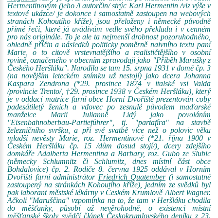
Hermentinovým (jeho /i autorčin/ strýc
Karl Hermentin
/viz výše v
textové ukázce/ je dokonce i samostatně zastoupen na webových
stranách Kohoutího kříže), jsou přeloženy i německé původně
přímé řeči, které já uvádívám vedle svého překladu i v cenném
pro nás originále. To je ale ta nejmenší drobnost pozoruhodného,
ohledně příčin a následků politicky poměrně naivního textu paní
Marie, o to citově vrstevnatějšího a realističtějšího v osobní
rovině, označeného v obecním zpravodaji jako "Příběh Marušky z
Českého Heršláku". Narodila se tam 15. srpna 1931 v domě čp. 3
(na novějším leteckém snímku už nestojí) jako dcera Johanna
Kaspara Zendrona (*29. prosince 1874 v italské vsi Valda
/provincie Trento/, †29. prosince 1938 v Českém Heršláku), který
je v oddací matrice farní obce Horní Dvořiště prezentován coby
padesátiletý ženich a vdovec po zesnulé původem maďarské
manželce Marii Julianně Lidý jako povoláním
"Eisenbahnoberbau-Partieführer", tj. "partafíra" na stavbě
železničního svršku, a při své svatbě více než o polovic věku
mladší nevěsty Marie, roz. Hermentinové (*21. října 1900 v
Českém Heršláku čp. 15 /dům dosud stojí/), dcery zdejšího
domkáře Adalberta Hermentina a Barbary, roz. Gubo ze Slubic
(německy Schlumnitz či Schlumitz, dnes místní část obce
Bohdalovice) čp. 2. Rodiče 8. června 1925 oddával v Horním
Dvořišti farní administrátor
Friedrich Quatember
(i samostatně
zastoupený na stránkách Kohoutího kříže), jedním ze svědků byl
pak laborant městské lékárny v Českém Krumlově Albert Wagner.
Ačkoli "Maruščina" vzpomínka na to, že tam v Heršláku chodila
do měšťanky, působí až nevěrohodně, o existenci místní
měšťanské školy svědčí článek Českokrumlovského deníku z 23.