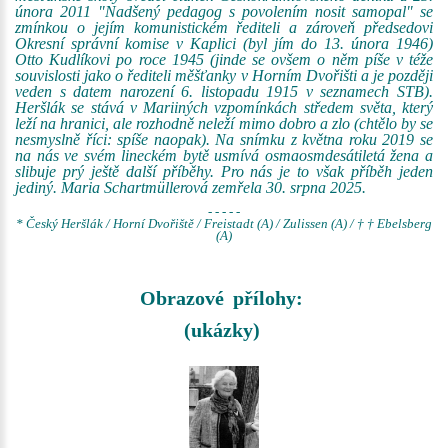
února 2011 "Nadšený pedagog s povolením nosit samopal" se
zmínkou o jejím komunistickém řediteli a zároveň předsedovi
Okresní správní komise v Kaplici (byl jím do 13. února 1946)
Otto Kudlíkovi po roce 1945 (jinde se ovšem o něm píše v téže
souvislosti jako o řediteli měšťanky v Horním Dvořišti a je později
veden s datem narození 6. listopadu 1915 v seznamech STB).
Heršlák se stává v Mariiných vzpomínkách středem světa, který
leží na hranici, ale rozhodně neleží mimo dobro a zlo (chtělo by se
nesmyslně říci: spíše naopak). Na snímku z května roku 2019 se
na nás ve svém lineckém bytě usmívá osmaosmdesátiletá žena a
slibuje prý ještě další příběhy. Pro nás je to však příběh jeden
jediný. Maria Schartmüllerová zemřela 30. srpna 2025.
- - - - -
* Český Heršlák / Horní Dvořiště / Freistadt (A) / Zulissen (A) / † † Ebelsberg
(A)
Obrazové přílohy:
(ukázky)