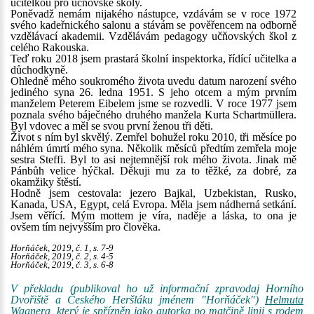
učitelkou pro učňovské školy.
Poněvadž nemám nijakého nástupce, vzdávám se v roce 1972
svého kadeřnického salonu a stávám se pověřencem na odborně
vzdělávací akademii. Vzdělávám pedagogy učňovských škol z
celého Rakouska.
Teď roku 2018 jsem prastará školní inspektorka, řídící učitelka a
důchodkyně.
Ohledně mého soukromého života uvedu datum narození svého
jediného syna 26. ledna 1951. S jeho otcem a mým prvním
manželem Peterem Eibelem jsme se rozvedli. V roce 1977 jsem
poznala svého báječného druhého manžela Kurta Schartmüllera.
Byl vdovec a měl se svou první ženou tři děti.
Život s ním byl skvělý. Zemřel bohužel roku 2010, tři měsíce po
náhlém úmrtí mého syna. Několik měsíců předtím zemřela moje
sestra Steffi. Byl to asi nejtemnější rok mého života. Jinak mě
Pánbůh velice hýčkal. Děkuji mu za to těžké, za dobré, za
okamžiky štěstí.
Hodně jsem cestovala: jezero Bajkal, Uzbekistan, Rusko,
Kanada, USA, Egypt, celá Evropa. Měla jsem nádherná setkání.
Jsem věřící. Mým mottem je víra, naděje a láska, to ona je
ovšem tím nejvyšším pro člověka.
Horňáček, 2019, č. 1, s. 7-9
Horňáček, 2019, č. 2, s. 4-5
Horňáček, 2019, č. 3, s. 6-8
V překladu (publikoval ho už informační zpravodaj Horního
Dvořiště a Českého Heršláku jménem "Horňáček")
Helmuta
Wagnera
, který je spřízněn jako autorka po matčině linii s rodem