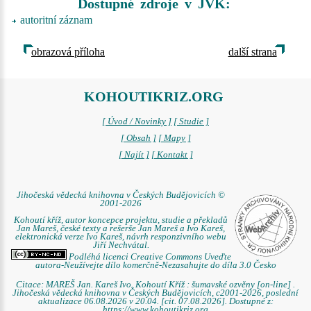
Dostupné zdroje v JVK:
autoritní záznam
obrazová příloha
další strana
KOHOUTIKRIZ.ORG
[ Úvod / Novinky ]
[ Studie ]
[ Obsah ]
[ Mapy ]
[ Najít ]
[ Kontakt ]
Jihočeská vědecká knihovna v Českých Budějovicích ©
2001-2026
Kohoutí kříž, autor koncepce projektu, studie a překladů
Jan Mareš, české texty a rešerše Jan Mareš a Ivo Kareš,
elektronická verze Ivo Kareš, návrh responzivního webu
Jiří Nechvátal.
Podléhá licenci Creative Commons Uveďte
autora-Neužívejte dílo komerčně-Nezasahujte do díla 3.0 Česko
Citace: MAREŠ Jan. Kareš Ivo. Kohoutí Kříž : šumavské ozvěny [on-line] .
Jihočeská vědecká knihovna v Českých Budějovicích, c2001-2026, poslední
aktualizace 06.08.2026 v 20.04. [cit. 07.08.2026]. Dostupné z:
https://www.kohoutikriz.org