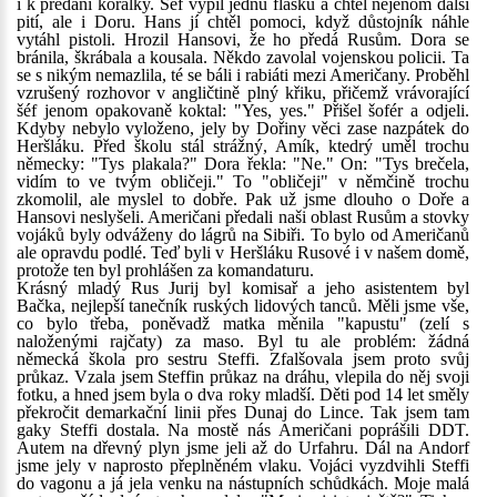
i k předání kořalky. Šéf vypil jednu flašku a chtěl nejenom další
pití, ale i Doru. Hans jí chtěl pomoci, když důstojník náhle
vytáhl pistoli. Hrozil Hansovi, že ho předá Rusům. Dora se
bránila, škrábala a kousala. Někdo zavolal vojenskou policii. Ta
se s nikým nemazlila, té se báli i rabiáti mezi Američany. Proběhl
vzrušený rozhovor v angličtině plný křiku, přičemž vrávorající
šéf jenom opakovaně koktal: "Yes, yes." Přišel šofér a odjeli.
Kdyby nebylo vyloženo, jely by Dořiny věci zase nazpátek do
Heršláku. Před školu stál strážný, Amík, ktedrý uměl trochu
německy: "Tys plakala?" Dora řekla: "Ne." On: "Tys brečela,
vidím to ve tvým obličeji." To "obličeji" v němčině trochu
zkomolil, ale myslel to dobře. Pak už jsme dlouho o Doře a
Hansovi neslyšeli. Američani předali naši oblast Rusům a stovky
vojáků byly odváženy do lágrů na Sibiři. To bylo od Američanů
ale opravdu podlé. Teď byli v Heršláku Rusové i v našem domě,
protože ten byl prohlášen za komandaturu.
Krásný mladý Rus Jurij byl komisař a jeho asistentem byl
Bačka, nejlepší tanečník ruských lidových tanců. Měli jsme vše,
co bylo třeba, poněvadž matka měnila "kapustu" (zelí s
naloženými rajčaty) za maso. Byl tu ale problém: žádná
německá škola pro sestru Steffi. Zfalšovala jsem proto svůj
průkaz. Vzala jsem Steffin průkaz na dráhu, vlepila do něj svoji
fotku, a hned jsem byla o dva roky mladší. Děti pod 14 let směly
překročit demarkační linii přes Dunaj do Lince. Tak jsem tam
gaky Steffi dostala. Na mostě nás Američani poprášili DDT.
Autem na dřevný plyn jsme jeli až do Urfahru. Dál na Andorf
jsme jely v naprosto přeplněném vlaku. Vojáci vyzdvihli Steffi
do vagonu a já jela venku na nástupních schůdkách. Moje malá