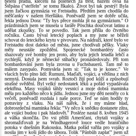
bělení prádla, klečení na polenech za trest, házení ovsa na
Štěpána ("steffeln" se tomu říkalo). Život byl tak pestrý! Byla
jsem žačkou gymnázia ve Freistadtu. Předtím jsem chodila do
měšťanky v našem Heršláku. Poněvadž jsem se dobře učila,
řekla jednou Dora: "Ty bys přece mohla jít na gymnázium." O
prázdninách jsem se musela u faráře Pöschka doučovat latinu a
udělat zkoušky. To se povedlo. Tak jsem přišla do čtvrtého
ročníku. Často býval letecký poplach a my jsme se běželi
schovat do leteckého krytu v pivovaru. Na nádraží, které bylo ve
Freistadtu dost daleko od města, jsme chodívali pěšky. Vlaky
měly neustále zpoždění. Spojenecké bombardéry často
shazovaly své bomby jen proto, aby byla jejich letadla lehčí a
rychlejší, když je německé stíhačky pronásledovaly. Při tom
bombardování jsem byla zrovna u Fuchsbauerů. Tam mě to
málem zasypalo. Pomyslela jsem si: "Tak to je konec." Ve
vlacích bylo plno lidí: Rumuni, Maďaři, vojáci, a většina z nich
nemytá. Dostala jsem svrab. Roztoči žijí pod kůží a způsobují
strašné svědění. Byl velký nedostatek léků a pořád vypadávala
elektřina. Masy vojáků táhly vesnicí a moje dobrá maminka
měla pro každého něco k jídlu. Jednou jsme my děti neměly co k
večeři, poněvadž rozdala i naše porce. Teď se nám hodily ty
potraviny z vlaku. Na náš nářek, že i my máme hlad,
dobrosrdečná maminka řekla: "Vy něco k snědku dostanete zítra,
ale vojáci budou i pak hladovět." Posléze nastal 8. květen 1945
a válka skončila. Do vsi přišli Američani, chytali vojáky a
shromažďovali je na Windhagerově louce vedle hraničního
potoka v dnešním Rakousku. Matka pořád vařila pro vojáky a
nosila jim v koši jídlo do tábora. Tolik "Pánbůh zaplať" jsem už