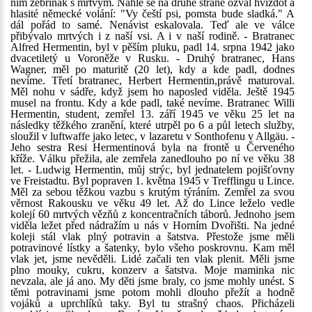
ním žebřiňák s mrtvým. Náhle se na druhé straně ozval hvízdot a
hlasité německé volání: "Vy čeští psi, pomsta bude sladká." A
dál pořád to samé. Nenávist eskalovala. Teď ale ve válce
přibývalo mrtvých i z naší vsi. A i v naší rodině. - Bratranec
Alfred Hermentin, byl v pěším pluku, padl 14. srpna 1942 jako
dvacetiletý u Voroněže v Rusku. - Druhý bratranec, Hans
Wagner, měl po maturitě (20 let), kdy a kde padl, dodnes
nevíme. Třetí bratranec, Herbert Hermentin,právě maturoval.
Měl nohu v sádře, když jsem ho naposled viděla. Ještě 1945
musel na frontu. Kdy a kde padl, také nevíme. Bratranec Willi
Hermentin, student, zemřel 13. září 1945 ve věku 25 let na
následky těžkého zranění, které utrpěl po 6 a půl letech služby,
sloužil v luftwaffe jako letec, v lazaretu v Sonthofenu v Allgäu. -
Jeho sestra Resi Hermentinová byla na frontě u Červeného
kříže. Válku přežila, ale zemřela zanedlouho po ní ve věku 38
let. - Ludwig Hermentin, můj strýc, byl jednatelem pojišťovny
ve Freistadtu. Byl popraven 1. května 1945 v Trefflingu u Lince.
Měl za sebou těžkou vazbu s krutým týráním. Zemřel za svou
věrnost Rakousku ve věku 49 let. Až do Lince leželo vedle
kolejí 60 mrtvých vězňů z koncentračních táborů. Jednoho jsem
viděla ležet před nádražím u nás v Horním Dvořišti. Na jedné
koleji stál vlak plný potravin a šatstva. Přestože jsme měli
potravinové lístky a šatenky, bylo všeho poskrovnu. Kam měl
vlak jet, jsme nevěděli. Lidé začali ten vlak plenit. Měli jsme
plno mouky, cukru, konzerv a šatstva. Moje maminka nic
nevzala, ale já ano. My děti jsme braly, co jsme mohly unést. S
těmi potravinami jsme potom mohli dlouho přežít a hodně
vojáků a uprchlíků taky. Byl tu strašný chaos. Přicházeli