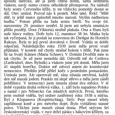
spoustu dárečků, ale já jsem chtěla domů, sama sedmiletá
vlakem, navíc nutno cestou několikrát přestupovat. Na nádraží
byly sestry Červeného kříže, ty mi vždycky pomohly dostat se
dál. Otec umíral. Pozval nás k posteli. Mne také. Řekl: "Milé
dítě, ty ještě matce způsobíš mnoho starostí. Slyším nádhernou
hudbu." Potom přišla na řadu sestra Steffi. Na svoje 64.
narozeniny 29. prosince zemřel. Já jsem ani nebyla smutná,to
přišlo později. Dora (Viktoria) strašně plakala. Ona a Hans byli
naše hlavy rodiny. Doře bylo 12, mamince 38 let. Matka byla
tak vyčerpaná, že ji poslali na zotavenou do Dietlgut do Horních
Rakous. Byla to její první dovolená v životě. Vrátila se dobře
odpočatá. Následujícího roku 1939 jsem měla první svaté
přijímání. V kostele mě chytly strašné bolesti v břiše. Pak jsme
šli na Svatý Kámen (Maria Schnee). V Dolním Dvořišti mne to
tak chytlo, že už jsem nemohla dál. Odvedli mě do Certlova
(Zartlesdorf, dnes Rybník) a vlakem jsme jeli domů. Měla jsem
41 stupňů horečky. Doktor mě odvezl autem do krumlovské
nemocnice. Předtím ještě přišel kněz s posledním pomazáním.
Umírala jsem. Ale operovali mě, rána zůstala otevřená, každý
den mě mazali jodem. Prasklo mi slepé střevo a měla jsem zánět
pobřišnice. V nemocnici jsem musela zůstat dva měsíce. V té
době vypukla druhá světová válka. 1. září bylo napadeno Polsko
a nastal i pro Německo čas mladých mrtvých. První, kterého
jsem osobně viděla, byl ordner zastřelený roku 1938 u mlýna.
Byl z Klopanova (Kropfetschlag). Strýc Pepi musel tehdy
zapřáhnout koně a pro mrtvého dojet. Bylo vyhlášeno stanné
právo. Všichni jsme museli zůstat doma. Před strýcem šel
československý voják, v ruce držel pásku s hákovým křížem, za