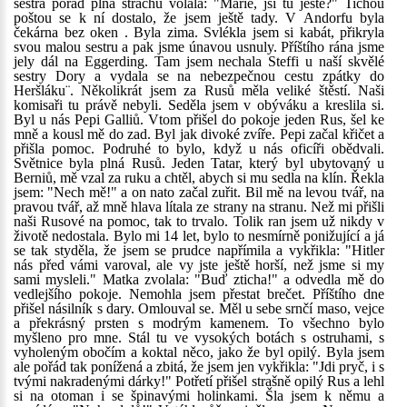
sestra pořád plná strachu volala: "Marie, jsi tu ještě?" Tichou
poštou se k ní dostalo, že jsem ještě tady. V Andorfu byla
čekárna bez oken . Byla zima. Svlékla jsem si kabát, přikryla
svou malou sestru a pak jsme únavou usnuly. Příštího rána jsme
jely dál na Eggerding. Tam jsem nechala Steffi u naší skvělé
sestry Dory a vydala se na nebezpečnou cestu zpátky do
Heršláku¨. Několikrát jsem za Rusů měla veliké štěstí. Naši
komisaři tu právě nebyli. Seděla jsem v obýváku a kreslila si.
Byl u nás Pepi Galliů. Vtom přišel do pokoje jeden Rus, šel ke
mně a kousl mě do zad. Byl jak divoké zvíře. Pepi začal křičet a
přišla pomoc. Podruhé to bylo, když u nás oficíři obědvali.
Světnice byla plná Rusů. Jeden Tatar, který byl ubytovaný u
Berniů, mě vzal za ruku a chtěl, abych si mu sedla na klín. Řekla
jsem: "Nech mě!" a on nato začal zuřit. Bil mě na levou tvář, na
pravou tvář, až mně hlava lítala ze strany na stranu. Než mi přišli
naši Rusové na pomoc, tak to trvalo. Tolik ran jsem už nikdy v
životě nedostala. Bylo mi 14 let, bylo to nesmírně ponižující a já
se tak styděla, že jsem se prudce napřímila a vykřikla: "Hitler
nás před vámi varoval, ale vy jste ještě horší, než jsme si my
sami mysleli." Matka zvolala: "Buď zticha!" a odvedla mě do
vedlejšího pokoje. Nemohla jsem přestat brečet. Příštího dne
přišel násilník s dary. Omlouval se. Měl u sebe srnčí maso, vejce
a překrásný prsten s modrým kamenem. To všechno bylo
myšleno pro mne. Stál tu ve vysokých botách s ostruhami, s
vyholeným obočím a koktal něco, jako že byl opilý. Byla jsem
ale pořád tak ponížená a zbitá, že jsem jen vykřikla: "Jdi pryč, i s
tvými nakradenými dárky!" Potřetí přišel strašně opilý Rus a lehl
si na otoman i se špinavými holinkami. Šla jsem k němu a