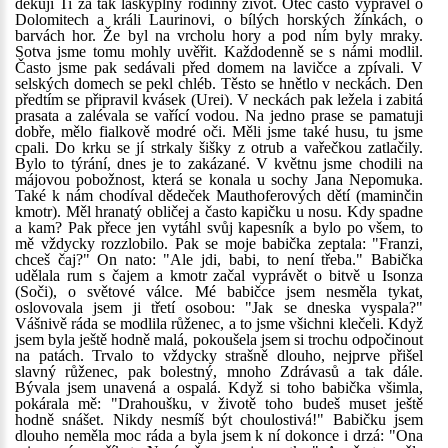
děkuji Ti za tak láskyplný rodinný život. Otec často vyprávěl o
Dolomitech a králi Laurinovi, o bílých horských žínkách, o
barvách hor. Že byl na vrcholu hory a pod ním byly mraky.
Sotva jsme tomu mohly uvěřit. Každodenně se s námi modlil.
Často jsme pak sedávali před domem na lavičce a zpívali. V
selských domech se pekl chléb. Těsto se hnětlo v neckách. Den
předtím se připravil kvásek (Urei). V neckách pak ležela i zabitá
prasata a zalévala se vařící vodou. Na jedno prase se pamatuji
dobře, mělo fialkově modré oči. Měli jsme také husu, tu jsme
cpali. Do krku se jí strkaly šišky z otrub a vařečkou zatlačily.
Bylo to týrání, dnes je to zakázané. V květnu jsme chodili na
májovou pobožnost, která se konala u sochy Jana Nepomuka.
Také k nám chodíval dědeček Mauthoferových dětí (maminčin
kmotr). Měl hranatý obličej a často kapičku u nosu. Kdy spadne
a kam? Pak přece jen vytáhl svůj kapesník a bylo po všem, to
mě vždycky rozzlobilo. Pak se moje babička zeptala: "Franzi,
chceš čaj?" On nato: "Ale jdi, babi, to není třeba." Babička
udělala rum s čajem a kmotr začal vyprávět o bitvě u Isonza
(Soči), o světové válce. Mé babičce jsem nesměla tykat,
oslovovala jsem ji třetí osobou: "Jak se dneska vyspala?"
Vášnivě ráda se modlila růženec, a to jsme všichni klečeli. Když
jsem byla ještě hodně malá, pokoušela jsem si trochu odpočinout
na patách. Trvalo to vždycky strašně dlouho, nejprve přišel
slavný růženec, pak bolestný, mnoho Zdrávasů a tak dále.
Bývala jsem unavená a ospalá. Když si toho babička všimla,
pokárala mě: "Drahoušku, v životě toho budeš muset ještě
hodně snášet. Nikdy nesmíš být choulostivá!" Babičku jsem
dlouho neměla moc ráda a byla jsem k ní dokonce i drzá: "Ona