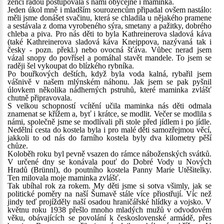
ženci řadou postupovala s námi obyčejně i maminka.
Jeden úkol mně i mladším sourozencům připadal ovšem nastálo:
měli jsme donášet svačinu, která se chladila u nějakého pramene
a sestávala z doma vyrobeného sýra, smetany a pažitky, dobrého
chleba a piva. Pro nás děti to byla Kathreinerova sladová káva
(také Kathreinerova sladová káva Kneippova, nazývaná tak i
česky - pozn. překl.) nebo ovocná šťáva. Vůbec nerad jsem
vázal snopy do povřísel a pomáhal stavět mandele. To jsem se
raději šel vykoupat do blízkého rybníka.
Po bouřkových deštích, když byla voda kalná, rybařil jsem
vášnivě v našem mlýnském náhonu. Jak jsem se pak pyšnil
úlovkem několika nádherných pstruhů, které maminka zvlášť
chutně připravovala.
S velkou schopností vcítění učila maminka nás děti odmala
znamenat se křížem a, byť i krátce, se modlit. Večer se modlila s
námi, společně jsme se modlívali při stole před jídlem i po jídle.
Nedělní cesta do kostela byla i pro malé děti samozřejmou věcí,
jakkoli to od nás do farního kostela byly dva kilometry pěší
chůze.
Koloběh roku byl pevně vsazen do rámce náboženských svátků.
V určené dny se konávala pouť do Dobré Vody u Nových
Hradů (Brünnl), do poutního kostela Panny Marie Utěšitelky.
Ten milovala moje maminka zvlášť.
Tak ubíhal rok za rokem. My děti jsme si sotva všimly, jak se
politické poměry na naší Šumavě stále více přiostřují. Víc než
jindy teď projížděly naší osadou hraničářské hlídky a vojsko. V
květnu roku 1938 přešlo mnoho mladých mužů v odvodovém
věku, obávajících se povolání k československé armádě, přes