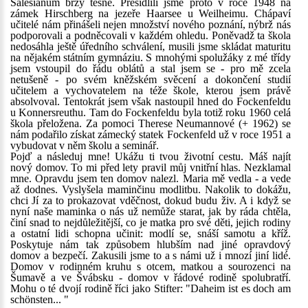
Salesianum brzy těsné. Přesídlili jsme proto v roce 1948 na
zámek Hirschberg na jezeře Haarsee u Weilheimu. Chápaví
učitelé nám přinášeli nejen množství nového poznání, nýbrž nás
podporovali a podněcovali v každém ohledu. Poněvadž ta škola
nedosáhla ještě úředního schválení, musili jsme skládat maturitu
na nějakém státním gymnáziu. S mnohými spolužáky z mé třídy
jsem vstoupil do řádu oblátů a stal jsem se - pro mě zcela
netušeně - po svém kněžském svěcení a dokončení studií
učitelem a vychovatelem na téže škole, kterou jsem právě
absolvoval. Tentokrát jsem však nastoupil hned do Fockenfeldu
u Konnersreuthu. Tam do Fockenfeldu byla totiž roku 1960 celá
škola přeložena. Za pomoci Therese Neumannové (+ 1962) se
nám podařilo získat zámecký statek Fockenfeld už v roce 1951 a
vybudovat v něm školu a seminář.
Pojď a následuj mne! Ukážu ti tvou životní cestu. Máš najít
nový domov. To mi před lety pravil můj vnitřní hlas. Nezklamal
mne. Opravdu jsem ten domov nalezl. Maria mě vedla - a vede
až dodnes. Vyslyšela maminčinu modlitbu. Nakolik to dokážu,
chci Jí za to prokazovat vděčnost, dokud budu živ. A i když se
nyní naše maminka o nás už nemůže starat, jak by ráda chtěla,
činí snad to nejdůležitější, co je matka pro své děti, jejich rodiny
a ostatní lidi schopna učinit: modlí se, snáší samotu a kříž.
Poskytuje nám tak způsobem hlubším nad jiné opravdový
domov a bezpečí. Zakusili jsme to a s námi už i mnozí jiní lidé.
Domov v rodinném kruhu s otcem, matkou a sourozenci na
Šumavě a ve Švábsku - domov v řádové rodině spolubratří.
Mohu o té dvojí rodině říci jako Stifter: "Daheim ist es doch am
schönsten... "