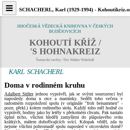
SCHACHERL, Karl (1929-1994) - Kohoutikriz.o
JIHOČESKÁ VĚDECKÁ KNIHOVNA V ČESKÝCH
BUDĚJOVICÍCH
KOHOUTÍ KŘÍŽ /
'S HOHNAKREIZ
Šumavské ozvěny / Des Waldes Widerhall
KARL SCHACHERL
Doma v rodinném kruhu
Adalbert Stifter
jednou vyprávěl, jak se svými sourozenci byl
naposledy doma u otce a maminky. Seděli toho večera v
radostném rozpoložení spolu (v originále "froh beisammen" -
pozn. překl.) kolem rodinného stolu. Každý toho měl hodně co
vyprávět, hodiny jako by letěly v překotném chvatu. Pak nastalo
úplné ticho, všichni hleděli zamyšleni do plápolavého svitu
krátkých, málem dohořívajících svící. Kdopak věděl, zda tu
nejsme všichni pohromadě spolu naposled v otcovském domě?