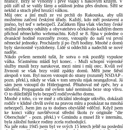
hranice. Brzy se vynořily i prvé vlajky s hákovým křížem. V
půli září už se valily fámy a události jedna přes druhou. Šířil se
neklid a strach před hrozící válkou.
Můj otec a jiní muži ze vsi prchli do Rakouska, aby ušli
možnému zatčení českými úřady. Každý, kdo měl postavení a
jméno, byl teď v nebezpečí. Začátkem října však všechny české
strážní jednotky odtáhly a obyvatelstvo očekávalo každým dnem
příchod německého wehrmachtu. Když se 8. října v poledne o
dvanácté hodině rozezněly zvony, vstoupily do naší vsi první
německé jednotky. Procházely jí po čtyři hodiny. Mnohé z domů
byly slavnostně vyzdobeny. Lidé si oddechli a nadechli se nové
naděje.
Nikdo ovšem nemohl tušit, že sotva o rok později vypukne
válka. Šťastnému mládí byl konec. - Muži schopní vojenské
služby musili brzy narukovat, mezi nimi i můj otec. Kvůli své
živnosti se však brzy vrátil zpátky domů. Měli jsme štěstí
alespoň v tom. Byl nucen vstoupit do strany (rozuměj NSDAP -
pozn. překl.), nikdy se však v tom smyslu nijak neangažoval. Já
sám jsem vstoupil do Hitlerjugend. Přitahoval mě zpěv, hry a
táboření. Propaganda mě ovšem také neminula beze stop vlivu.
O to důležitější bylo bezpečí rodičovského domu.
Mnohé z toho, co ve mně z oficiální ideologie utkvělo, dokázali
rodiče v klidné chvíli uvést na pravou míru a poukázat na mnohá
nebezpečí. Jsem jim za to dodnes obzvláště vděčný. Když jsem
ke konci války navštěvoval střední školu (v originále "die
Oberschule" - pozn. překl.) v Gmündu a musel žít v internátu,
byla záložní funkce rodiny zcela rozhodující.
Na jaře roku 1945 jsem byl ve svých 15 letech ještě na poslední