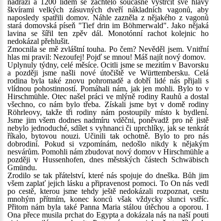
nádraží a 1200 lidem se zachtělo současně vystrčit své hlavy
škvírami velkých zásuvných dveří nákladních vagonů, aby
naposledy spatřili domov. Náhle zazněla z nějakého z vagonů
stará domovská píseň "Tief drin im Böhmerwald". Jako nějaká
lavina se šířil ten zpěv dál. Monotónní rachot kolejnic ho
nedokázal přehlušit.
Zmocnila se mě zvláštní touha. Po čem? Nevěděl jsem. Vnitřní
hlas mi pravil: Nezoufej! Pojď se mnou! Máš najít nový domov.
Uplynuly týdny, celé měsíce. Ocitli jsme se mezitím v Bavorsku
a později jsme našli nové útočiště ve Württembersku. Celá
rodina byla také znovu pohromadě a dobří lidé nás přijali s
vlídnou pohostinností. Pomáhali nám, jak jen mohli. Bylo to v
Hirschmühle. Otec našel práci ve mlýně rodiny Rauhů a dostal
všechno, co nám bylo třeba. Získali jsme byt v domě rodiny
Röhrleovy, takže tři rodiny nám postoupily místo k bydlení.
Jsme jim všem dodnes nadmíru vděčni, poněvadž pro ně jistě
nebylo jednoduché, sdílet s vyhnanci či uprchlíky, jak se tenkrát
říkalo, bytovou nouzi. Učinili tak ochotně. Bylo to pro nás
dobrodiní. Pokud si vzpomínám, nedošlo nikdy k nějakým
nesvárům. Pomohli nám zbudovat nový domov v Hirschmühle a
později v Hussenhofen, dnes městských částech Schwäbisch
Gmündu.
Zrodilo se tak přátelství, které nás spojuje do dneška. Bůh jim
všem zaplať jejich lásku a připravenost pomoci. To On nás vedl
po cestě, kterou jsme tehdy ještě nedokázali rozpoznat, cestu
mnohým přítmím, konec konců však vždycky slunci vstříc.
Přitom nám byla také Panna Maria stálou útěchou a oporou. I
Ona přece musila prchat do Egypta a dokázala nás na naší pouti