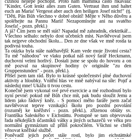
cizinou nejlépe pochopit. Proto nám maminka často říkávala:
"Kinder, Gott lenkt alles zum Guten. Vertraut ihm und haltet
euch an Maria! Vergesst aber auch den heiligen Josef nicht!" (tj.
"Děti, Pán Bůh všechno v dobré obrátí! Mějte v Něho důvěru a
spoléhejte na Pannu Marii! Nezapomínejte ani na svatého
Josefa! - pozn. překl.)
A já? Čím jsem se měl stát? Napadal mě zahradník, elektrikář...
Všechno selhalo: nebylo dost učebních míst. Navštěvoval jsem
tak nejprve obchodní školu... Den ze dne však ve mně rostla ta
podivná touha.
Ta otázka byla stále naléhavější: Kam vede moje životní cesta?
Tu mě "náhodou" ve vlaku potkal náš nový farář Heckmann,
duchovní velmi horlivý. Dostali jsme se spolu do hovoru a on
mě pozval na skupinové hodiny (v originále "zu den
Gruppenstunden" - pozn. překl.).
Přišel jsem tam rád. Bylo to krásné společenství plné duchovní
aktivity a hloubky. Vnitřní hlas ve mně nabýval na síle: Pojď a
následuj mne! Ukážu ti tvou cestu.
Konečně jsem vykonal své prvé exercicie a mé rozhodnutí bylo
nyní pevné: pokud mě Bůh chce mít, pak budu sloužit Jemu a
lidem jako řádový kněz. - S pomocí mého faráře jsem začal
navštěvovat teprve vznikající školu pro pozdní povolání
(rozuměj ke kněžství - pozn. překl.), zřízenou obláty sv.
Františka Saleského v Eichstättu. Postupně se tam objevovala
řada někdejších účastníků války a jiných uchazečů ve věku pro
normální gymnázium už příliš pokročilém. Všichni se chtěli
věnovat kněžské službě.
Poněvadž jejich počet stále rostl, bylo jim eichstättské