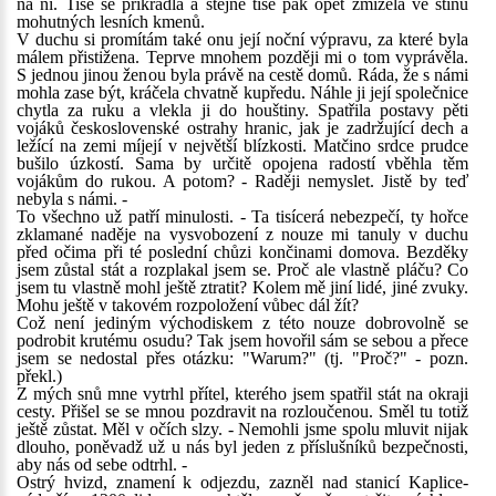
na ni. Tiše se přikradla a stejně tiše pak opět zmizela ve stínu
mohutných lesních kmenů.
V duchu si promítám také onu její noční výpravu, za které byla
málem přistižena. Teprve mnohem později mi o tom vyprávěla.
S jednou jinou ženou byla právě na cestě domů. Ráda, že s námi
mohla zase být, kráčela chvatně kupředu. Náhle ji její společnice
chytla za ruku a vlekla ji do houštiny. Spatřila postavy pěti
vojáků československé ostrahy hranic, jak je zadržující dech a
ležící na zemi míjejí v největší blízkosti. Matčino srdce prudce
bušilo úzkostí. Sama by určitě opojena radostí vběhla těm
vojákům do rukou. A potom? - Raději nemyslet. Jistě by teď
nebyla s námi. -
To všechno už patří minulosti. - Ta tisícerá nebezpečí, ty hořce
zklamané naděje na vysvobození z nouze mi tanuly v duchu
před očima při té poslední chůzi končinami domova. Bezděky
jsem zůstal stát a rozplakal jsem se. Proč ale vlastně pláču? Co
jsem tu vlastně mohl ještě ztratit? Kolem mě jiní lidé, jiné zvuky.
Mohu ještě v takovém rozpoložení vůbec dál žít?
Což není jediným východiskem z této nouze dobrovolně se
podrobit krutému osudu? Tak jsem hovořil sám se sebou a přece
jsem se nedostal přes otázku: "Warum?" (tj. "Proč?" - pozn.
překl.)
Z mých snů mne vytrhl přítel, kterého jsem spatřil stát na okraji
cesty. Přišel se se mnou pozdravit na rozloučenou. Směl tu totiž
ještě zůstat. Měl v očích slzy. - Nemohli jsme spolu mluvit nijak
dlouho, poněvadž už u nás byl jeden z příslušníků bezpečnosti,
aby nás od sebe odtrhl. -
Ostrý hvizd, znamení k odjezdu, zazněl nad stanicí Kaplice-