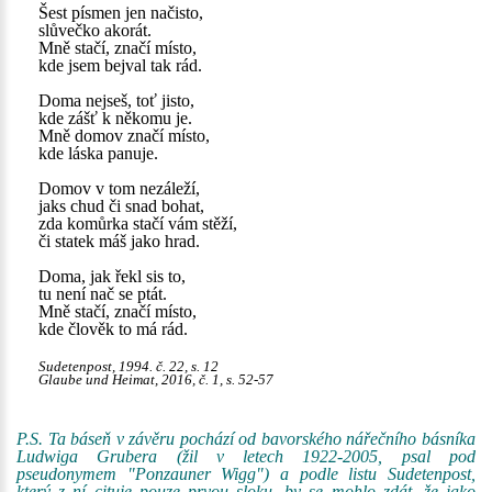
Šest písmen jen načisto,
slůvečko akorát.
Mně stačí, značí místo,
kde jsem bejval tak rád.
Doma nejseš, toť jisto,
kde zášť k někomu je.
Mně domov značí místo,
kde láska panuje.
Domov v tom nezáleží,
jaks chud či snad bohat,
zda komůrka stačí vám stěží,
či statek máš jako hrad.
Doma, jak řekl sis to,
tu není nač se ptát.
Mně stačí, značí místo,
kde člověk to má rád.
Sudetenpost, 1994. č. 22, s. 12
Glaube und Heimat, 2016, č. 1, s. 52-57
P.S. Ta báseň v závěru pochází od bavorského nářečního básníka
Ludwiga Grubera (žil v letech 1922-2005, psal pod
pseudonymem "Ponzauner Wigg") a podle listu Sudetenpost,
který z ní cituje pouze prvou sloku, by se mohlo zdát, že jako