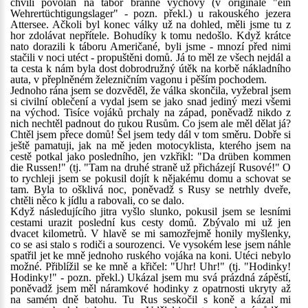
chvíli povolán na tábor branné výchovy (v originále "ein
Wehrertüchtigungslager" - pozn. překl.) u rakouského jezera
Attersee. Ačkoli byl konec války už na dohled, měli jsme tu z
hor zdolávat nepřítele. Bohudíky k tomu nedošlo. Když krátce
nato dorazili k táboru Američané, byli jsme - mnozí před nimi
stačili v noci utéct - propuštěni domů. Já to měl ze všech nejdál a
ta cesta k nám byla dost dobrodružný útěk na korbě nákladního
auta, v přeplněném železničním vagonu i pěším pochodem.
Jednoho rána jsem se dozvěděl, že válka skončila, vyžebral jsem
si civilní oblečení a vydal jsem se jako snad jediný mezi všemi
na východ. Tisíce vojáků prchaly na západ, poněvadž nikdo z
nich nechtěl padnout do rukou Rusům. Co jsem ale měl dělat já?
Chtěl jsem přece domů! Šel jsem tedy dál v tom směru. Dobře si
ještě pamatuji, jak na mě jeden motocyklista, kterého jsem na
cestě potkal jako posledního, jen vzkřikl: "Da drüben kommen
die Russen!" (tj. "Tam na druhé straně už přicházejí Rusové!" O
to rychleji jsem se pokusil dojít k nějakému domu a schovat se
tam. Byla to ošklivá noc, poněvadž s Rusy se netrhly dveře,
chtěli něco k jídlu a rabovali, co se dalo.
Když následujícího jitra vyšlo slunko, pokusil jsem se lesními
cestami urazit poslední kus cesty domů. Zbývalo mi už jen
dvacet kilometrů. V hlavě se mi samozřejmě honily myšlenky,
co se asi stalo s rodiči a sourozenci. Ve vysokém lese jsem náhle
spatřil jet ke mně jednoho ruského vojáka na koni. Utéci nebylo
možné. Přiblížil se ke mně a křičel: "Uhr! Uhr!" (tj. "Hodinky!
Hodinky!" - pozn. překl.) Ukázal jsem mu svá prázdná zápěstí,
poněvadž jsem měl náramkové hodinky z opatrnosti ukryty až
na samém dně batohu. Tu Rus seskočil s koně a kázal mi