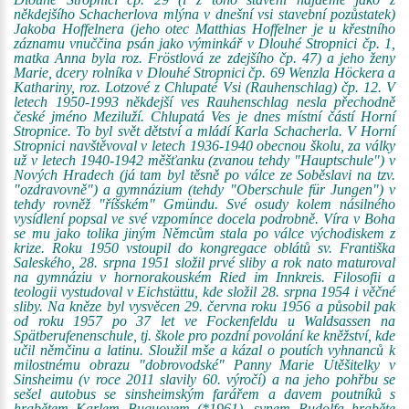
někdejšího Schacherlova mlýna v dnešní vsi stavební pozůstatek)
Jakoba Hoffelnera (jeho otec Matthias Hoffelner je u křestního
záznamu vnuččina psán jako výminkář v Dlouhé Stropnici čp. 1,
matka Anna byla roz. Fröstlová ze zdejšího čp. 47) a jeho ženy
Marie, dcery rolníka v Dlouhé Stropnici čp. 69 Wenzla Höckera a
Kathariny, roz. Lotzové z Chlupaté Vsi (Rauhenschlag) čp. 12. V
letech 1950-1993 někdejší ves Rauhenschlag nesla přechodně
české jméno Meziluží. Chlupatá Ves je dnes místní částí Horní
Stropnice. To byl svět dětství a mládí Karla Schacherla. V Horní
Stropnici navštěvoval v letech 1936-1940 obecnou školu, za války
už v letech 1940-1942 měšťanku (zvanou tehdy "Hauptschule") v
Nových Hradech (já tam byl těsně po válce ze Soběslavi na tzv.
"ozdravovně") a gymnázium (tehdy "Oberschule für Jungen") v
tehdy rovněž "říšském" Gmündu. Své osudy kolem násilného
vysídlení popsal ve své vzpomínce docela podrobně. Víra v Boha
se mu jako tolika jiným Němcům stala po válce východiskem z
krize. Roku 1950 vstoupil do kongregace oblátů sv. Františka
Saleského, 28. srpna 1951 složil prvé sliby a rok nato maturoval
na gymnáziu v hornorakouském Ried im Innkreis. Filosofii a
teologii vystudoval v Eichstättu, kde složil 28. srpna 1954 i věčné
sliby. Na kněze byl vysvěcen 29. června roku 1956 a působil pak
od roku 1957 po 37 let ve Fockenfeldu u Waldsassen na
Spätberufenenschule, tj. škole pro pozdní povolání ke kněžství, kde
učil němčinu a latinu. Sloužil mše a kázal o poutích vyhnanců k
milostnému obrazu "dobrovodské" Panny Marie Utěšitelky v
Sinsheimu (v roce 2011 slavily 60. výročí) a na jeho pohřbu se
sešel autobus se sinsheimským farářem a davem poutníků s
hrabětem Karlem Buquoyem (*1961), synem Rudolfa hraběte