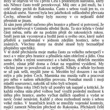
Brzy se objevili ve vsi i první Češi s přiděleným starostou, který
nás Němce často tvrdě perzekvoval. Můj otec a jiní muži, ba i
celé rodiny prchli do Rakouska. Často s sebou vzali jen to, co
dokázali unést. Stavení byla bez jakéhokoli odškodnění převzata
Čechy, německé rodiny byly nuceny v co nejkratší době
přemístit se jinam.
Já sám jsem přešel načerno přes hranice a přinesl si potvrzení, že
jsem navštěvoval v Gmündu střední školu. Ta sice ležela v české
části města, měla ale na podzim přejít do rakouských rukou.
Směl jsem tak vycestovat a bydlil jsem u svého otce, který našel
přístřeší a zaměstnání v jednom zdejším hostinci, nebo u
známých. Všechny domy na druhé straně byly beznadějně
přeplněny uprchlíky.
V té době přecházela moje matka často za velkého nebezpečí v
noci a v mlze přes hranice a přinášela nám oblečení a jídlo. Ona
sama chtěla s mými sourozenci a s babičkou, dědeček mezitím
zemřel, zůstat ještě doma a čekat na regulérní vysídlení. My
všichni jsme to považovali za nejlepší. Někdy a někde bychom
se už pak sešli, myslili jsme si. Mezitím byl dosazen i na náš
mlýn a pilu jeden Čech. Maminka mu musila vařit a pracovat
pro něho v našem někdejším provozu. Pomáhat musili i moji
mladší sourozenci, nakolik už toho byli schopni.
Během října roku 1945 byly už poměry tak napjaté a kritické, že
každá rodina stála před volbou buď využít poslední možnost k
útěku přes hranice, anebo vyčkat dalších opatření a vydat se
navíc české nenávisti. Každé z obou rozhodnutí neslo s sebou
velké riziko. V hraničních lesích se množily vojenské kontroly,
mající zamezit Němcům přechod do Rakouska. Přicházeli čeští