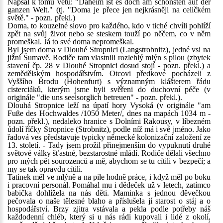
Napsal k tomu větu: "Daheim ist es doch am schönsten auf der
ganzen Welt." (tj. "Doma je přece jen nejkrásněji na celičkém
světě." - pozn. překl.)
Doma, to kouzelné slovo pro každého, kdo v tiché chvíli pohlíží
zpět na svůj život nebo se steskem touží po něčem, co v něm
promeškal. Já to své doma nepromeškal.
Byl jsem doma v Dlouhé Stropnici (Langstrobnitz), jedné vsi na
jižní Šumavě. Rodiče tam vlastnili rozlehlý mlýn s pilou (zbytek
stavení čp. 28 v Dlouhé Stropnici dosud stojí - pozn. překl.) a
zemědělským hospodářstvím. Otcovi předkové pocházeli z
Vyššího Brodu (Hohenfurt) s významným klášterem řádu
cisterciáků, kterým jsme byli svěřeni do duchovní péče (v
originále "die uns seelsorglich betreuen" - pozn. překl.).
Dlouhá Stropnice leží na úpatí hory Vysoká (v originále "am
Fuße des Hochwaldes /1050 Meter/, dnes na mapách 1034 m -
pozn. překl.), nedaleko hranice s Dolními Rakousy, v líbezném
údolí říčky Stropnice (Strobnitz), podle níž má i své jméno. Jako
řadová ves představuje typicky německé kolonizační založení ze
13. století. - Tady jsem prožil přinejmenším do vypuknutí druhé
světové války šťastné, bezstarostné mládí. Rodiče dělali všechno
pro mých pět sourozenců a mě, abychom se tu cítili v bezpečí; a
my se tak opravdu cítili.
Tatínek měl ve mlýně a na pile hodně práce, i když měl po boku
i pracovní personál. Pomáhal mu i dědeček už v letech, zatímco
babička dohlížela na nás děti. Maminka s jednou děvečkou
pečovala o naše tělesné blaho a příslušela jí starost o stáj a o
hospodářství. Brzy zjitra vstávala a pekla podle potřeby náš
každodenní chléb, který si u nás rádi kupovali i lidé z okolí,