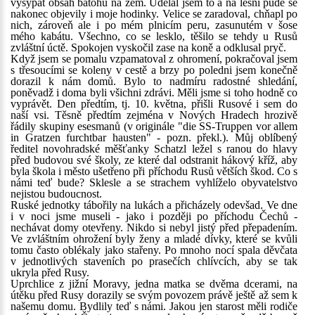
vysypat obsah batohu na zem. Udělal jsem to a na lesní půdě se
nakonec objevily i moje hodinky. Velice se zaradoval, chňapl po
nich, zároveň ale i po mém plnicím peru, zasunutém v šose
mého kabátu. Všechno, co se lesklo, těšilo se tehdy u Rusů
zvláštní úctě. Spokojen vyskočil zase na koně a odklusal pryč.
Když jsem se pomalu vzpamatoval z ohromení, pokračoval jsem
s třesoucími se koleny v cestě a brzy po poledni jsem konečně
dorazil k nám domů. Bylo to nadmíru radostné shledání,
poněvadž i doma byli všichni zdrávi. Měli jsme si toho hodně co
vyprávět. Den předtím, tj. 10. května, přišli Rusové i sem do
naší vsi. Těsně předtím zejména v Nových Hradech hrozivě
řádily skupiny esesmanů (v originále "die SS-Truppen vor allem
in Gratzen furchtbar hausten" - pozn. překl.). Můj oblíbený
ředitel novohradské měšťanky Schatzl ležel s ranou do hlavy
před budovou své školy, ze které dal odstranit hákový kříž, aby
byla škola i město ušetřeno při příchodu Rusů větších škod. Co s
námi teď bude? Sklesle a se strachem vyhlíželo obyvatelstvo
nejistou budoucnost.
Ruské jednotky tábořily na lukách a přicházely odevšad. Ve dne
i v noci jsme museli - jako i později po příchodu Čechů -
nechávat domy otevřeny. Nikdo si nebyl jistý před přepadením.
Ve zvláštním ohrožení byly ženy a mladé dívky, které se kvůli
tomu často oblékaly jako stařeny. Po mnoho nocí spala děvčata
v jednotlivých staveních po prasečích chlívcích, aby se tak
ukryla před Rusy.
Uprchlice z jižní Moravy, jedna matka se dvěma dcerami, na
útěku před Rusy dorazily se svým povozem právě ještě až sem k
našemu domu. Bydlily teď s námi. Jakou jen starost měli rodiče