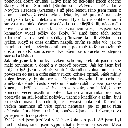
poněvadž dobře chutnal. Když jsem po několika letech obecné
školy v Horní Stropnici (Strobnitz) navštěvoval měšťanku v
Nových Hradech (Gratzen) a už před šestou ráno jsem musil z
domu, poněvadž cesta byla daleká, byl už pro mě na stole
přichystán krajíc chleba s mlékem. Byla to má oblíbená ranní
strava a maminka často přisedávala na vedlejší židli, něco málo
povídala a udělala mi pak na čele znamení kříže, než jsem se s
kamarády vydal pěšky do školy. V zimě jsme těch sedm
kilometrů tam a sedm zpátky přirozeně konali většinou na
lyžích. Když se dnes ohlížím nazpět, divím se stále víc, jak to
maminka mohla všechno stihnout; po mně totiž samozřejmě
došlo na další sourozence. Ke všem se obracela se stejnou
starostí a láskou.
Jakmile jsme k tomu byli věkem schopni, přebírali jsme různé
malé povinnosti v domě a v otcově provozu. Jak jen jsem byl
hrdý, když jsem v zimě za dnů školního volna mohl jet s
povozem do lesa a držet sám v rukou koňské opratě. Sáně mířily
kolem lesovny do hluboce zasněženého hvozdu. Tam pacholek
a několik dělníků často s velkou námahou stáhli z lesa poražené
kmeny, naložili je na sáně a jelo se zpátky domů. Když jsme
konečně večer usedli u teplých kamen a maminka před nás
postavila na stůl kouřící polévku, uzené s knedlíky a zelím, byli
jsme sice unaveni k padnutí, ale navýsost spokojeni. Takového
večera maminka už věru zpívat nemusila, jak to jinak ráda
dělávala nám dětem k usínání, poněvadž jsme spali rázem, sotva
jsme jen lehli do postele.
Zvlášť rád jsem jezdíval v létě ke žním do polí. Až jsem byl
trochu starší, směl jsem vypomáhat s kosou při sečení. Mezi