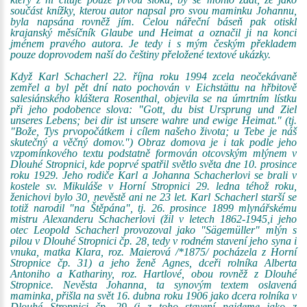
součást knížky, kterou autor napsal pro svou maminku Johannu,
byla napsána rovněž jím. Celou nářeční báseň pak otiskl
krajanský měsíčník Glaube und Heimat a označil ji na konci
jménem pravého autora. Je tedy i s mým českým překladem
pouze doprovodem naší do češtiny přeložené textové ukázky.
Když Karl Schacherl 22. října roku 1994 zcela neočekávaně
zemřel a byl pět dní nato pochován v Eichstättu na hřbitově
salesiánského kláštera Rosenthal, objevila se na úmrtním lístku
při jeho podobence slova: "Gott, du bist Ursprung und Ziel
unseres Lebens; bei dir ist unsere wahre und ewige Heimat." (tj.
"Bože, Tys prvopočátkem i cílem našeho života; u Tebe je náš
skutečný a věčný domov.") Obraz domova je i tak podle jeho
vzpomínkového textu podstatně formován otcovským mlýnem v
Dlouhé Stropnici, kde poprvé spatřil světlo světa dne 10. prosince
roku 1929. Jeho rodiče Karl a Johanna Schacherlovi se brali v
kostele sv. Mikuláše v Horní Stropnici 29. ledna téhož roku,
ženichovi bylo 30, nevěstě ani ne 23 let. Karl Schacherl starší se
totiž narodil "na Štěpána", tj. 26. prosince 1899 mlynářskému
mistru Alexanderu Schacherlovi (žil v letech 1862-1945,i jeho
otec Leopold Schacherl provozoval jako "Sägemüller" mlýn s
pilou v Dlouhé Stropnici čp. 28, tedy v rodném stavení jeho syna i
vnuka, matka Klara, roz. Maierová /*1875/ pocházela z Horní
Stropnice čp. 31) a jeho ženě Agnes, dceři rolníka Alberta
Antoniho a Kathariny, roz. Hartlové, obou rovněž z Dlouhé
Stropnice. Nevěsta Johanna, ta synovým textem oslavená
maminka, přišla na svět 16. dubna roku 1906 jako dcera rolníka v
Dlouhé Stropnici čp. 29 (i z toho stavení najdeme jako z