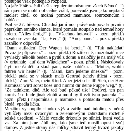
postupně však podléhalo rozpadu.
Na jaře 1946 začali Češi s regulérním odsunem všech Němců. Já
sám jsem se mohl i oficiálně vrátit, poněvadž jsem jako nejstarší
ratolest chtěl co možná pomoci mamince, sourozencům i
babičce.
Psal se 27. březen. Chladná jarní noc právě ustupovala prvním
paprskům ranního slunce, které pomalu stoupalo nad temné hory
kolem. "Alles fertig?" (tj. "Všechno hotovo?" - pozn. překl.)
ozvalo se zvenku. "Ja, Herr," (tj. "Ano, pane." - pozn. překl.)
zaznělo v odpověď.
"Dann aufladen! Der Wagen ist bereit." (tj. "Tak nakládat!
Povoz je připraven." - pozn. překl.) Roztřesené, mozolnaté ruce
vyvlekly několik beden a pytlů z domu a naložily je na malý vůz
(v originále "auf dem Wägelchen" - pozn. překl.). Následovaly
čtyři menší děti a stará paní, naše babička. - "Mutter, wohin
fahren wir heute?" (tj. "Mami, kam jedeme dneska?" - pozn.
překl.) ptala se v slzách malá Gertrud (tehdy tříletá - pozn.
překl.) "Zum Vater, mein Kind. Aber jetzt sei still! Sieh, der Herr
Komissar wird sonst böse und nimmt dir deine Puppe weg," (tj.
"Za tatínkem, dítě. Ale teď buď pěkně tiše! Podívej, ten pan
komisař se bude jinak zlobit a mohl by ti vzít tvou panenku." -
pozn. překl.) napomínala ji maminka a pohladila malou přes
bledá, vpadlá líčka.
Mezitím vystoupilo slunko výš a zářilo nad údolím, v němž
vyhlížely mezi ovocnými a zeleninovými zahradami rozlehlé
selské usedlosti. - Malé vozidlo drkotalo po silnici, která vedla
vsí. Za ním jsme táhli my, kdo jsme teď musili opustit svůj
domov. Z jedné strany nás mlčky zdravil temný hvozd jakoby