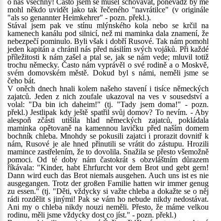
o nás všechny! Často jsem se musel schovávat, poněvadž by mě
mohl někdo uvidět jako tak řečeného "navrátilce" (v originále
"als so genannter Heimkehrer" - pozn. překl.).
Stával jsem pak ve stínu mlýnského kola nebo se krčil na
kamenech kanálu pod silnicí, než mi maminka dala znamení, že
nebezpečí pominulo. Byli však i dobří Rusové. Tak nám pomohl
jeden kapitán a chránil nás před násilím svých vojáků. Při každé
příležitosti k nám zašel a ptal se, jak se nám vede; mluvil totiž
trochu německy. Často nám vyprávěl o své rodině a o Moskvě,
svém domovském městě. Dokud byl s námi, neměli jsme se
čeho bát.
V oněch dnech hnali kolem našeho stavení i tisíce německých
zajatců. Jeden z nich zoufale ukazoval na ves v sousedství a
volal: "Da bin ich daheim!" (tj. "Tady jsem doma!" - pozn.
překl.) Jestlipak kdy ještě spatřil svůj domov? To nevím. - Aby
alespoň zčásti utišila hlad německých zajatců, pokládala
maminka opětovaně na kamennou lavičku před naším domem
bochník chleba. Mnohdy se pokusili zajatci i prorazit dovnitř k
nám, Rusové je ale hned přinutili se vrátit do zástupu. Hrozili
mamince zastřelením, že to dovolila. Snažila se přesto všemožně
pomoci. Od té doby nám častokrát s obzvláštním důrazem
říkávala: "Kinder, habt Ehrfurcht vor dem Brot und gebt gern!
Dann wird euch das Brot niemals ausgehen. Auch uns ist es nie
ausgegangen. Trotz der großen Familie hatten wir immer genug
zu essen." (tj. "Děti, vždycky si važte chleba a dokažte se o něj
rádi rozdělit s jinými! Pak se vám ho nebude nikdy nedostávat.
Ani my o chleba nikdy nouzi neměli. Přesto, že máme velkou
rodinu, měli jsme vždycky dost co jíst." - pozn. překl.)