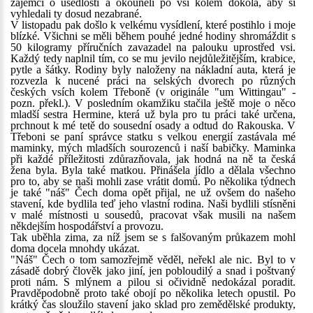
zájemci o usedlosti a okouněli po vsi kolem dokola, aby si
vyhledali ty dosud nezabrané.
V listopadu pak došlo k velkému vysídlení, které postihlo i moje
blízké. Všichni se měli během pouhé jedné hodiny shromáždit s
50 kilogramy příručních zavazadel na palouku uprostřed vsi.
Každý tedy naplnil tím, co se mu jevilo nejdůležitějším, krabice,
pytle a šátky. Rodiny byly naloženy na nákladní auta, která je
rozvezla k nucené práci na selských dvorech po různých
českých vsích kolem Třeboně (v originále "um Wittingau" -
pozn. překl.). V posledním okamžiku stačila ještě moje o něco
mladší sestra Hermine, která už byla pro tu práci také určena,
prchnout k mé tetě do sousední osady a odtud do Rakouska. V
Třeboni se paní správce statku s velkou energií zastávala mé
maminky, mých mladších sourozenců i naší babičky. Maminka
při každé příležitosti zdůrazňovala, jak hodná na ně ta česká
žena byla. Byla také matkou. Přinášela jídlo a dělala všechno
pro to, aby se naši mohli zase vrátit domů. Po několika týdnech
je také "náš" Čech doma opět přijal, ne už ovšem do našeho
stavení, kde bydlila teď jeho vlastní rodina. Naši bydlili stísněni
v malé místnosti u sousedů, pracovat však musili na našem
někdejším hospodářství a provozu.
Tak uběhla zima, za níž jsem se s falšovaným průkazem mohl
doma docela mnohdy ukázat.
"Náš" Čech o tom samozřejmě věděl, neřekl ale nic. Byl to v
zásadě dobrý člověk jako jiní, jen pobloudilý a snad i poštvaný
proti nám. S mlýnem a pilou si očividně nedokázal poradit.
Pravděpodobně proto také obojí po několika letech opustil. Po
krátký čas sloužilo stavení jako sklad pro zemědělské produkty,