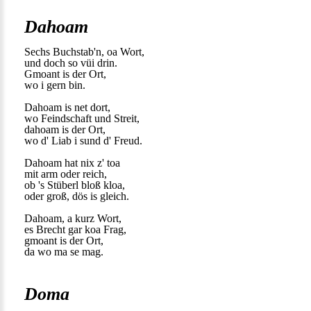
Dahoam
Sechs Buchstab'n, oa Wort,
und doch so vüi drin.
Gmoant is der Ort,
wo i gern bin.
Dahoam is net dort,
wo Feindschaft und Streit,
dahoam is der Ort,
wo d' Liab i sund d' Freud.
Dahoam hat nix z' toa
mit arm oder reich,
ob 's Stüberl bloß kloa,
oder groß, dös is gleich.
Dahoam, a kurz Wort,
es Brecht gar koa Frag,
gmoant is der Ort,
da wo ma se mag.
Doma