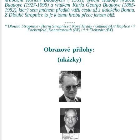
Buquoye (1927-1995) a vnukem Karla Georga Buquoye (1885-
1952), který sem jménem předků vážil cestu až z dalekého Bonnu.
Z Dlouhé Stropnice to je k tomu hrobu přece jenom blíž.
- - - - -
* Dlouhá Stropnice / Horní Stropnice / Nové Hrady / Gmünd (A) / Kaplice / †
Fockenfeld, Konnersreuth (BY) / † † Eichstätt (BY)
Obrazové přílohy:
(ukázky)