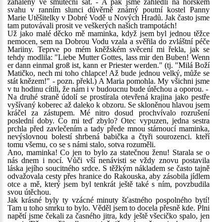
zahalený ve smuteční šat. - A pak jsme zahlédli na horském
svahu v ranním slunci důvěrně známý poutní kostel Panny
Marie Utěšitelky v Dobré Vodě u Nových Hradů. Jak často jsme
tam putovávali prosit ve veškerých našich trampotách!
Už jako malé děcko mě maminka, když jsem byl jednou těžce
nemocen, sem na Dobrou Vodu vzala a svěřila do zvláštní péče
Mariiny. Teprve po mém kněžském svěcení mi řekla, jak se
tehdy modlila: "Liebe Mutter Gottes, lass mir den Buben! Wenn
er dann einmal groß ist, kann er Priester werden." (tj. "Milá Boží
Matičko, nech mi toho chlapce! Až bude jednou velký, může se
stát knězem!" - pozn. překl.) A Maria pomohla. My všichni jsme
v tu hodinu cítili, že nám i v budoucnu bude útěchou a oporou. -
Na druhé straně údolí se prostírala otevřená krajina jako pestře
vyšívaný koberec až daleko k obzoru. Se skloněnou hlavou jsem
kráčel za zástupem. Mé nitro dosud prochvívalo rozrušení
poslední doby. Co mi teď zbylo? Otec vypuzen, jedna sestra
prchla před zavlečením a tady přede mnou stárnoucí maminka,
nevýslovnou bolestí shrbená babička a čtyři sourozenci. kteří
tomu všemu, co se s námi stalo, sotva rozuměli.
Ano, maminka! Co jen to bylo za statečnou ženu! Starala se o
nás dnem i nocí. Vůči vší nenávisti se vždy znovu postavila
láska jejího soucitného srdce. S těžkým nákladem se často tajně
odvažovala cesty přes hranice do Rakouska, aby zásobila jídlem
otce a mě, který jsem byl tenkrát ještě také s ním, povzbudila
svou útěchou.
Jak krásné byly ty vzácné minuty šťastného pospolného bytí!
Tam u toho smrku to bylo. Věděl jsem to docela přesně kde. Plni
napětí jsme čekali za časného jitra, kdy ještě všecičko spalo, jen