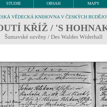
STUDIE
OBSAH
MAPY
ESKÁ VĚDECKÁ KNIHOVNA V ČESKÝCH BUDĚJO
UTÍ KŘÍŽ / 'S HOHNA
Šumavské ozvěny / Des Waldes Widerhall