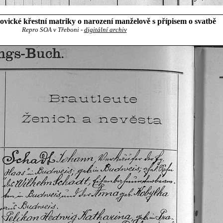
ické křestní matriky o narození manželově s přípisem o svatbě
Repro SOA v Třeboni -
digitální archiv