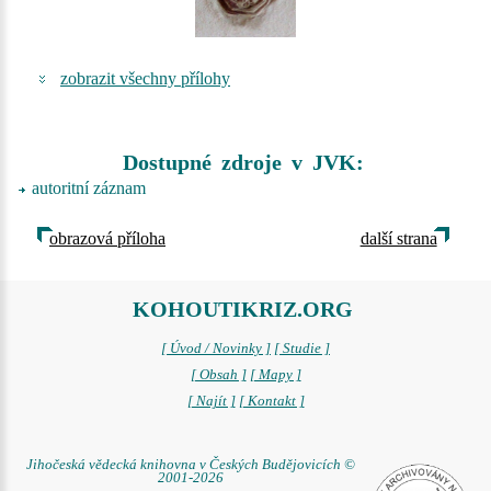
zobrazit všechny přílohy
Dostupné zdroje v JVK:
autoritní záznam
obrazová příloha
další strana
KOHOUTIKRIZ.ORG
[ Úvod / Novinky ]
[ Studie ]
[ Obsah ]
[ Mapy ]
[ Najít ]
[ Kontakt ]
Jihočeská vědecká knihovna v Českých Budějovicích ©
2001-2026