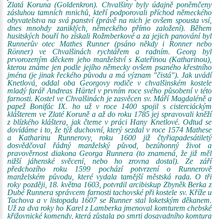
Zlatá Koruna (Goldenkron). Chvalšiny byly údajně poněmčeny
zásluhou tamních mnichů, kteří podporovali příchod německého
obyvatelstva na svá panství (právě na nich je ovšem spousta vsí,
dnes mnohdy zaniklých, německého přímo založení). Během
husitských bouří ho získali Rožmberkové a za jejich panování byl
Runnerův otec Mathes Runner (psáno někdy i Ronner nebo
Rönner) ve Chvalšinách rychtářem a radním. Georg byl
prvorozeným děckem jeho manželství s Kateřinou (Katharinou),
kterou známe jen podle jejího německy ovšem psaného křestního
jména (je jinak řeckého původu a má význam "čistá"). Jak uvádí
Knetlová, oddal oba Georgovy rodiče v chvalšinském kostele
mladý farář Andreas Härtel v prvním roce svého působení v této
farnosti. Kostel ve Chvalšinách je zasvěcen sv. Máří Magdaléně a
papež Bonifác IX. ho už v roce 1400 spojil s cisterciáckým
klášterem ve Zlaté Koruně a až do roku 1785 jej spravovali kněží
z blízkého kláštera, jak čteme v práci Hany Knetlové. Odtud se
dovídáme i to, že týž duchovní, který sezdal v roce 1574 Mathese
a Katharinu Runnerovy, roku 1600 již čtyřiapadesátiletý
dosvědčoval řádný manželský původ, bezúhonný život a
pravověrnost diakona Georga Runnera (to znamená, že již měl
nižší jáhenské svěcení, nebo ho zrovna dostal). Ze září
předchozího roku 1599 pochází potvrzení o Runnerově
manželském původu, které vydala tamější městská rada. O tři
roky později, 18. května 1603, potvrdil arcibiskup Zbyněk Berka z
Dubé Runnera správcem farnosti tachovské při kostele sv. Kříže u
Tachova a v listopadu 1607 se Runner stal loketským děkanem.
Už za dva roky ho Karel z Lamberka jmenoval komturem chebské
křižovnické komendy, která zůstala po smrti dosavadního komtura