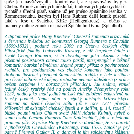
spíše jen navštěvovali a kontrolovali, ale spravovány byly z
Chebu. Kromě zmíněných úředníků, titulovaných jako rychtář či
rychtář a úřední písař, známe už jen jméno špitálního lesníka v
Rommersreuthu, kterým byl Hans Rubner, další lesník působil
také v lese u Svatého. Kříže (Heiligenkreuz), a občas se
prameny mihne zmínka o správci Špitálního Dvora (Spitalhof).
Z diplomové práce Hany Knetlové "Chebská komenda křižovníků
s červenou hvězdou za komturství Georga Runnera z Chvalšin
(1609-1632)", podané roku 2009 na Ústavu českých dějin
Filosofické fakulty Univerzity Karlovy, z níž čerpáme údaje o
životě Georga Runnera, si tu dovolujeme jako ukázku z jeho
písemné pozůstalosti citovat toliko pasáž, interpretující v češtině
komturův barokní němčinou zřejmě psaný příkaz o povinnostech
rychtáře pro poddanskou ves chebské komendy jako pouhou
drobnou ilustraci působení šumavského rodáka v čele instituce
pro české náboženské dějiny rozhodně nemalé důležitosti (z práce
ovšem čerpáme i v obrazových přílohách). Jak známo, vznikl
jediný český rytířský řád na podnět Anežky Přemyslovny roku
1237, nadto jako snad jediný mužský řád, založený exkluzivně na
ženský podnět. Nejde nám o nějaký místopis křížovnických
komend na území českého státu (už v roce 1271 převzali
křížovníci už existující chebský špitál a v dalším, tj. 14. století¨, i
blízké poutní místo Chlum svaté Máří /Maria Kulm/), nýbrž o
samu osobu Georga Runnera "aus Kaldeschin", jak se v jednom
prameni píše. Z práce Hany Knetlové se dovídáme, že se narodil
v jihočeských Chvalšinách (Kalsching) roku 1575. Založil je prý
patrně Přemysl Otakar II. a daroval je jím založenému klášteru