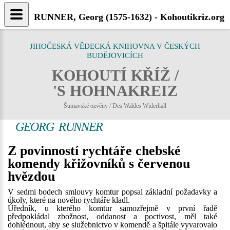
RUNNER, Georg (1575-1632) - Kohoutikriz.org
JIHOČESKÁ VĚDECKÁ KNIHOVNA V ČESKÝCH
BUDĚJOVICÍCH
KOHOUTÍ KŘÍŽ /
'S HOHNAKREIZ
Šumavské ozvěny / Des Waldes Widerhall
GEORG RUNNER
Z povinností rychtáře chebské
komendy křižovníků s červenou
hvězdou
V sedmi bodech smlouvy komtur popsal základní požadavky a
úkoly, které na nového rychtáře kladl.
Úředník, u kterého komtur samozřejmě v první řadě
předpokládal zbožnost, oddanost a poctivost, měl také
dohlédnout, aby se služebnictvo v komendě a špitále vyvarovalo