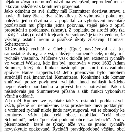
nějakou závadu nebo měl návrh na vylepšení, neprodleně musel
takovou záležitost s komturem projednat.
Jako odměnu za své služby měl Kemmitzer dostávat stravu a
navíc tři káry žita a dva sáhy dřeva. Z vybraných pokut mu
náležela jedna čtvrtina a z poplatků za vyhotovení inventáře
pozůstalostí mu připadla jedna polovina, stejně jako z opisů
propuštění z poddanství (zhosty). Z poplatku za sirotčí účty (za
každý 1 zlatý) dostal 7 krejcarů. Ve smlouvě je také uvedeno, že
všechny ostatní úřední a písařské úkoly zůstávají Thomasu
Schertzerovi.
Křižovnický rychtář z Chebu (Eger) navštěvoval asi jen
samostatné dvory, ale vsi, náležející komendě celé, mohly mít
rychtáře vlastního. Můžeme však doložit jen existenci rychtáře
ve vesnici Wölsau, kde jím byl jmenován v roce 1632 Adam
Summer, který do funkce nastoupil po smrti dosavadního
správce Hanse Lipperta.182 Jeho jmenování bylo mnohem
stručnější než jmenování Kemmitzera. Konkrétně zde komtur
zmiňoval pouze povinnost rychtáře ihned nahlásit každého
neposlušného poddaného a přivést ho k potrestání. Pak už
následovala jen Summerova přísaha a slib funkci vykonávat
věrně a oddaně.
Zda měl Runner své rychtáře také v ostatních poddanských
vsích, přesně říci nemůžeme. Jako prostředník mezi poddanými
a vrchností rychtář nikde jinde nevystupoval, vsi se obracely ke
komturovi vždy jako celá obec, například "celá obec
Schönlind", nebo "poslušní poddaní obce Lauterbach". Ani v
písemnostech, které se týkaly téže vsi, se jméno rychtáře
nevyskytuje opakovaně. Rychtáři pravděpodobně většinu obcí