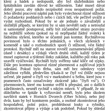
klení a hádek a nedopustit, aby byl služebníkům nebo
špitálníkům zavdán důvod ke stížnostem. Také musel dávat
dobrý pozor, aby nikdo nezpůsobil svou neopatrností požár.
Jeho úřední pracovní náplní pak bylo vyslechnout různé stížnosti
či požadavky poddaných nebo i cizích lidí, vše pečlivě uvážit a
vydat rozhodnutí. Pokud by se ale jednalo o závažnější a
složitější případy, se kterými by si sám nevěděl rady a netroufal
si samostatně postupovat, měly být zúčastněné strany pozvány
na nejbližší sobotu (pokud na ni nepřipadal žádný svátek) k
řádnému slyšení, kterého se účastnil pan komtur. Rychtářovou
povinností bylo o těchto jednáních, o všech slyšeních v
komendě a také o rozhodnutích sporů či stížností, vést řádný
protokol. Rychtář měl na starost rovněž zaznamenávání příjmů
(daně i desátky) a výdajů všech druhů obilí, každý týden je
musel zapisovat a týdenní lístky zakládat, každého půl roku pak
uzavřít vyúčtování. Rychtáři byly svěřeny také klíče od sýpky.
Dále pro komtura opisoval různé písemnosti a zajišťoval jejich
odeslání. Pokud bylo třeba, sám měl bez odmluvy vyjet
záležitost vyřídit, především týkala-li se čtyř vsí (blíže nejsou
určené, jde patrně o čtyři vsi v markrabství u Selbu, které jsou v
pramenech často označovány zkráceně jako "čtyři vsi"). O
písemnostech, které mu komtur svěřil k přepsání, ani o dalších
záležitostech, nesměl rychtář s nikým mluvit. V případě, že nic
důležitého ve špitále k vyřizování neměl, bylo jeho úkolem
navštívit statek v Horních Dvorech (Ober Schön), nebo jiný
dvůr, kam by byl komturem poslán, a osobně zkontrolovat jeho
hospodaření, polní práce, prohlédnout louky a rybníky,
zkontrolovat příjmy a výdaje a tak podobně. Pokud by shledal