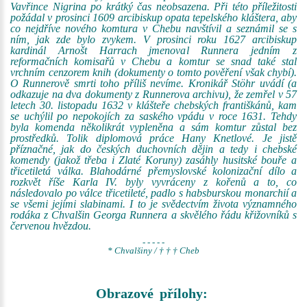
Vavřince Nigrina po krátký čas neobsazena. Při této příležitosti
požádal v prosinci 1609 arcibiskup opata tepelského kláštera, aby
co nejdříve nového komtura v Chebu navštívil a seznámil se s
ním, jak zde bylo zvykem. V prosinci roku 1627 arcibiskup
kardinál Arnošt Harrach jmenoval Runnera jedním z
reformačních komisařů v Chebu a komtur se snad také stal
vrchním cenzorem knih (dokumenty o tomto pověření však chybí).
O Runnerově smrti toho příliš nevíme. Kronikář Stöhr uvádí (a
odkazuje na dva dokumenty z Runnerova archivu), že zemřel v 57
letech 30. listopadu 1632 v klášteře chebských františkánů, kam
se uchýlil po nepokojích za saského vpádu v roce 1631. Tehdy
byla komenda několikrát vypleněna a sám komtur zůstal bez
prostředků. Tolik diplomová práce Hany Knetlové. Je jistě
příznačné, jak do českých duchovních dějin a tedy i chebské
komendy (jakož třeba i Zlaté Koruny) zasáhly husitské bouře a
třicetiletá válka. Blahodárné přemyslovské kolonizační dílo a
rozkvět říše Karla IV. byly vyvráceny z kořenů a to, co
následovalo po válce třicetileté, padlo s habsburskou monarchií a
se všemi jejími slabinami. I to je svědectvím života významného
rodáka z Chvalšin Georga Runnera a skvělého řádu křižovníků s
červenou hvězdou.
- - - - -
* Chvalšiny / † † † Cheb
Obrazové přílohy: