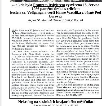
... a kde byla
Franzem Irsiglerem
vysvěcena 15. června
1986 pamětní deska s reliéfem
kostela sv. Volfganga a verši
Hanse Watzlika z básně Pod
borovicí
Repro Glaube und Heimat, 1986, č. 8, s. 74
Nekrolog na stránkách krajanského měsíčníku
Repro Hoam!, 2014, č. 12, s. 43-44