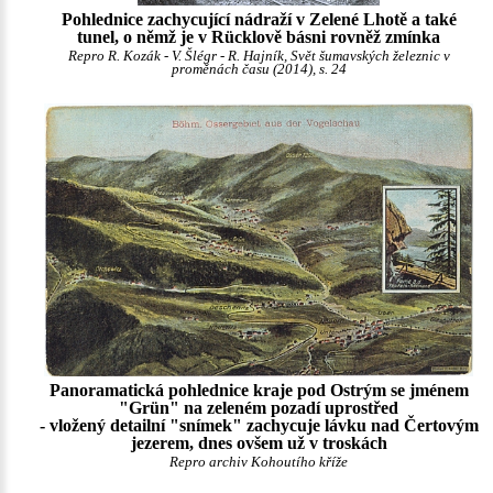
Pohlednice zachycující nádraží v Zelené Lhotě a také
tunel, o němž je v Rücklově básni rovněž zmínka
Repro R. Kozák - V. Šlégr - R. Hajník, Svět šumavských železnic v
proměnách času (2014), s. 24
Panoramatická pohlednice kraje pod Ostrým se jménem
"Grün" na zeleném pozadí uprostřed
- vložený detailní "snímek" zachycuje lávku nad Čertovým
jezerem, dnes ovšem už v troskách
Repro archiv Kohoutího kříže