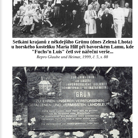
Setkání krajanů z někdejšího Grünu (dnes Zelená Lhota)
u horského kostelíku Maria Hilf při bavorském Lamu, kde
"Fuchs’n Luis" četl své nářeční verše...
Repro Glaube und Heimat, 1999, č. 5, s. 88