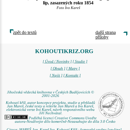
lip, zasazených roku 1854
Foto Ivo Kareš
zpět do textů
další strana
přílohy
KOHOUTIKRIZ.ORG
[ Úvod / Novinky ]
[ Studie ]
[ Obsah ]
[ Mapy ]
[ Najít ]
[ Kontakt ]
Jihočeská vědecká knihovna v Českých Budějovicích ©
2001-2026
Kohoutí kříž, autor koncepce projektu, studie a překladů
Jan Mareš, české texty a rešerše Jan Mareš a Ivo Kareš,
elektronická verze Ivo Kareš, návrh responzivního webu
Jiří Nechvátal.
Podléhá licenci Creative Commons Uveďte
autora-Neužívejte dílo komerčně-Nezasahujte do díla 3.0 Česko
Citace: MAREŠ Jan. Kareš Ivo. Kohoutí Kříž : šumavské ozvěny [on-line] .