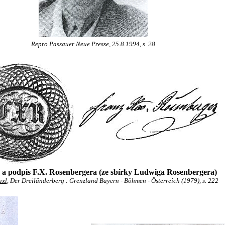
Repro Passauer Neue Presse, 25.8.1994, s. 28
o a podpis F.X. Rosenbergera (ze sbírky Ludwiga Rosenbergera)
axl
, Der Dreiländerberg : Grenzland Bayern - Böhmen - Österreich (1979), s. 222