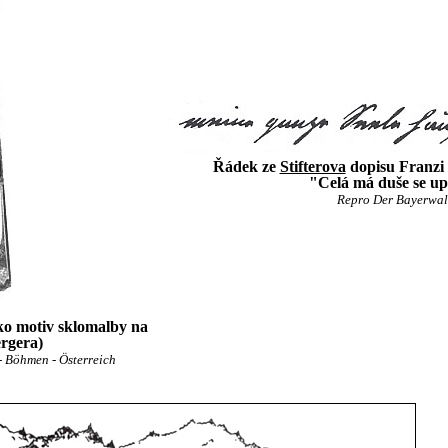
Řádek ze
Stifterova
dopisu Franzi 
"Celá má duše se upí
Repro Der Bayerwald,
ko motiv sklomalby na
rgera)
- Böhmen - Österreich