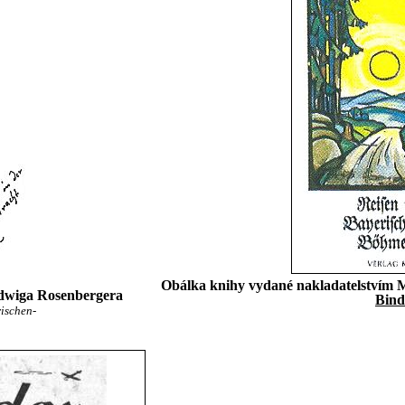
Obálka knihy vydané nakladatelstvím M
dwiga Rosenbergera
Bind
rischen-