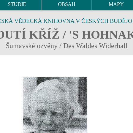
STUDIE
OBSAH
MAPY
ESKÁ VĚDECKÁ KNIHOVNA V ČESKÝCH BUDĚJO
UTÍ KŘÍŽ / 'S HOHNA
Šumavské ozvěny / Des Waldes Widerhall