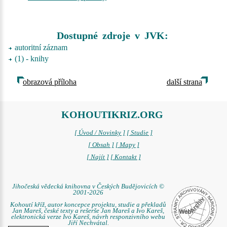
Dostupné zdroje v JVK:
autoritní záznam
(1) - knihy
obrazová příloha
další strana
KOHOUTIKRIZ.ORG
[ Úvod / Novinky ]
[ Studie ]
[ Obsah ]
[ Mapy ]
[ Najít ]
[ Kontakt ]
Jihočeská vědecká knihovna v Českých Budějovicích ©
2001-2026
Kohoutí kříž, autor koncepce projektu, studie a překladů
Jan Mareš, české texty a rešerše Jan Mareš a Ivo Kareš,
elektronická verze Ivo Kareš, návrh responzivního webu
Jiří Nechvátal.