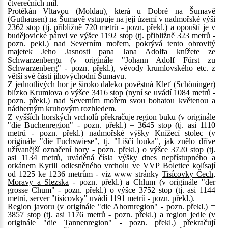
čtverečních mil.
Protékán Vltavou (Moldau), která u Dobré na Šumavě
(Guthausen) na Šumavě vstupuje na její území v nadmořské výši
2362 stop (tj. přibližně 720 metrů - pozn. překl.) a opouští je v
budějovické pánvi ve výšce 1192 stop (tj. přibližně 323 metrů -
pozn. pekl.) nad Severním mořem, pokrývá tento obrovitý
majetek Jeho Jasnosti pana Jana Adolfa knížete ze
Schwarzenbergu (v originále "Johann Adolf Fürst zu
Schwarzenberg" - pozn. překl.), vévody krumlovského etc. z
větší své části jihovýchodní Šumavu.
Z jednotlivých hor je široko daleko pověstná Kleť (Schöninger)
blízko Krumlova o výšce 3416 stop (nyní se uvádí 1084 metrů -
pozn. překl.) nad Severním mořem svou bohatou květenou a
nádherným kruhovým rozhledem.
Z vyšších horských vrcholů překračuje region buku (v originále
"die Buchenregion" - pozn. překl.) = 3645 stop (tj. asi 1110
metrů - pozn. překl.) nadmořské výšky Knížecí stolec (v
originále "die Fuchswiese", tj. "Liščí louka", jak znělo dříve
užívanější označení hory - pozn. překl.) o výšce 3720 stop (tj.
asi 1134 metrů, uváděná čísla výšky dnes nepřístupného a
orkánem Kyrill odlesněného vrcholu ve VVP Boletice kolísají
od 1225 ke 1236 metrům - viz www stránky
Tisícovky Čech,
Moravy a Slezska
- pozn. překl.) a Chlum (v originále "der
grosse Chum" - pozn. překl.) o výšce 3752 stop (tj. asi 1144
metrů, server "tisícovky" uvádí 1191 metrů - pozn. překl.).
Region javoru (v originále "die Ahornregion" - pozn. překl.) =
3857 stop (tj. asi 1176 metrů - pozn. překl.) a region jedle (v
originále "die Tannenregion" - pozn. překl.) překračují