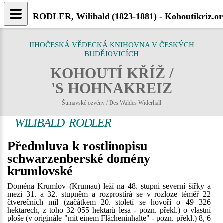
RODLER, Wilibald (1823-1881) - Kohoutikriz.or
JIHOČESKÁ VĚDECKÁ KNIHOVNA V ČESKÝCH
BUDĚJOVICÍCH
KOHOUTÍ KŘÍŽ /
'S HOHNAKREIZ
Šumavské ozvěny / Des Waldes Widerhall
WILIBALD RODLER
Předmluva k rostlinopisu
schwarzenberské domény
krumlovské
Doména Krumlov (Krumau) leží na 48. stupni severní šířky a
mezi 31. a 32. stupněm a rozprostírá se v rozloze téměř 22
čtverečních mil (začátkem 20. století se hovoří o 49 326
hektarech, z toho 32 055 hektarů lesa - pozn. překl.) o vlastní
ploše (v originále "mit einem Flächeninhalte" - pozn. překl.) 8, 6