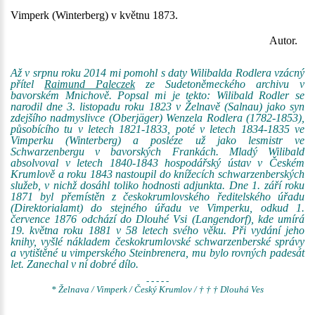
Vimperk (Winterberg) v květnu 1873.
Autor.
Až v srpnu roku 2014 mi pomohl s daty Wilibalda Rodlera vzácný
přítel
Raimund Paleczek
ze Sudetoněmeckého archivu v
bavorském Mnichově. Popsal mi je tekto: Wilibald Rodler se
narodil dne 3. listopadu roku 1823 v Želnavě (Salnau) jako syn
zdejšího nadmyslivce (Oberjäger) Wenzela Rodlera (1782-1853),
působícího tu v letech 1821-1833, poté v letech 1834-1835 ve
Vimperku (Winterberg) a posléze už jako lesmistr ve
Schwarzenbergu v bavorských Frankách. Mladý Wilibald
absolvoval v letech 1840-1843 hospodářský ústav v Českém
Krumlově a roku 1843 nastoupil do knížecích schwarzenberských
služeb, v nichž dosáhl toliko hodnosti adjunkta. Dne 1. září roku
1871 byl přemístěn z českokrumlovského ředitelského úřadu
(Direktorialamt) do stejného úřadu ve Vimperku, odkud 1.
července 1876 odchází do Dlouhé Vsi (Langendorf), kde umírá
19. května roku 1881 v 58 letech svého věku. Při vydání jeho
knihy, vyšlé nákladem českokrumlovské schwarzenberské správy
a vytištěné u vimperského Steinbrenera, mu bylo rovných padesát
let. Zanechal v ní dobré dílo.
- - - - -
* Želnava / Vimperk / Český Krumlov / † † † Dlouhá Ves