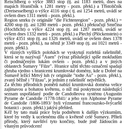
Reischlberg o výšce 3883 stop (tj. asi 1183 metrů, dnes na
mapách Hraničník s 1281 metry - pozn. překl.) a Třístoličník
(Dreisesselberg) o výšce 4116 stop ( tj. asi 1254 metrů, uvádí se
ovšem dnes 1311 metrů - pozn. překl.).
Region smrku (v originále "die Fichtenregion" - pozn. překl.) =
4200 stop (tj. asi 1280 metrů - pozn. překl.) překračují Smrčina
(Hochficht) o výšce 4224 stop (tj. asi 1287 metrů, uvádí se
ovšem dnes 1332 metrů - pozn. překl.) a Plechý (Plöckenstein) o
výšce 4351 stop (tj. asi 1326 metrů, uvádí se ovšem dnes 1378
metrů - pozn. překl.), na němž je 3349 stop (tj. asi 1021 metrů -
pozn. překl.).
V různých vyšších polohách se vyskytují rozlehlá rašeliniště,
která se tu nazývají "Auen" (výraz příslušející spíše mokřadům
či podmáčeným lukám ovšem - pozn. překl.) a v jiných
oblastech Šumavy "Filze". Hranice užití těchto označení spadají
zhruba vjedno s hranicemi krumlovské domény, kde u Dobré na
Šumavě ležící Mrtvý luh (v originále "todte Au" - pozn. překl.),
zvaný běžně i "Filzau", je jedním z rašelinišť největších.
Za těchto přírodních poměrů nabízí krumlovská doména velice
zajímavou a bohatou květenu, o níž má poskytnout následující
seznam uspořádaný podle de Candolleova systému (Augustin
Pyrame de Candolle /1778-1841/ a jeho syn Alphonse Pyrame
de Candolle /1806-1893/ byli významní francouzsko-švýcarští
botanici - pozn. překl.) jakýsi přehled.
Kéž by tato malá práce byla podnětem k dalším výzkumům,
které by vedly k ucelenému dílu o květeně celé Šumavy. Příteli
přírody, který navštíví tyto končiny, bude jistě žádoucím a
vítaným průvodcem!