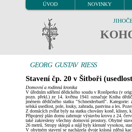
ÚVOD
NOVINKY
JIHOČ
KOHO
GEORG GUSTAV RIESS
Stavení čp. 20 v Šitboři (usedl
Domovní a rodinná kronika
V úředním sdělení dědického soudu v Ronšperku (v origi
pozn. překl.) ze 14. května 1941 označuje Kniha dědičný
jménem dědičného statku "Schneiderbartl". Kategorie: z
selská usedlost, pole, louky, zahrada, pastvina a les. P
Z domácích zvířat byly na statku chovány koně, klisny, krá
Připojený plán domu zahrnuje výstavbu krovu z 24. červ
také zakresleny všechny domovní prostory. Obytné stave
26 metrů. Stropy sklepů a stájí byly klenuté vysokou, sta
V obytném stavení se nacházela dvoje krásná zděná kac