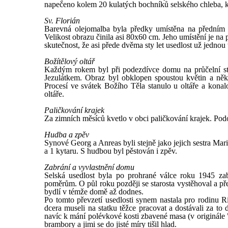
napečeno kolem 20 kulatých bochníků selského chleba, kaž
Sv. Florián
Barevná olejomalba byla předky umístěna na předním š
Velikost obrazu činila asi 80x60 cm. Jeho umístění je n
skutečnost, že asi přede dvěma sty let usedlost už jednou
Božítělový oltář
Každým rokem byl při podezdívce domu na průčelní str
Jezulátkem. Obraz byl obklopen spoustou květin a něko
Procesí ve svátek Božího Těla stanulo u oltáře a kona
oltáře.
Paličkování krajek
Za zimních měsíců kvetlo v obci paličkování krajek. Po
Hudba a zpěv
Synové Georg a Anreas byli stejně jako jejich sestra Mari
a 1 kytaru. S hudbou byl pěstován i zpěv.
Zabrání a vyvlastnění domu
Selská usedlost byla po prohrané válce roku 1945 z
poměrům. O půl roku později se starosta vystěhoval a pře
bydlí v témže domě až dodnes.
Po tomto převzetí usedlosti synem nastala pro rodinu R
dcera museli na statku těžce pracovat a dostávali za t
navíc k mání polévkové kosti zbavené masa (v originále "
brambory a jimi se do jisté míry tišil hlad.