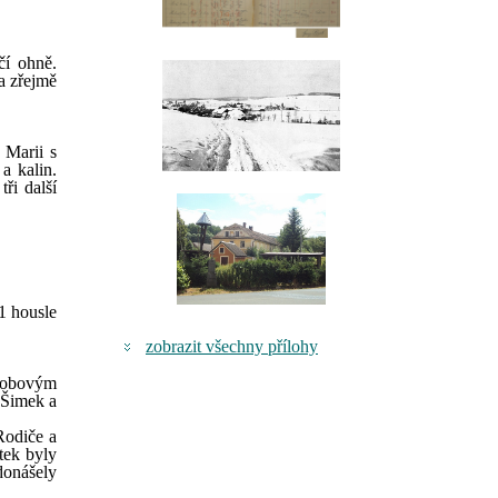
čí ohně.
a zřejmě
 Marii s
a kalin.
ři další
 1 housle
zobrazit všechny přílohy
 dobovým
í Šimek a
Rodiče a
tek byly
donášely