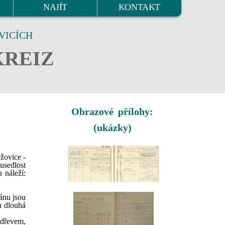
NAJÍT
KONTAKT
VICÍCH
KREIZ
Obrazové přílohy:
(ukázky)
žovice -
usedlost
 náleží:
ánu jsou
a dlouhá
 dřevem,