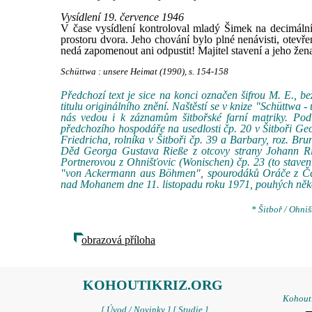
Vysídlení 19. července 1946
V čase vysídlení kontroloval mladý Šimek na decimáln
prostoru dvora. Jeho chování bylo plné nenávisti, otevře
nedá zapomenout ani odpustit! Majitel stavení a jeho žen
Schüttwa : unsere Heimat (1990), s. 154-158
Předchozí text je sice na konci označen šifrou M. E.,
titulu originálního znění. Naštěstí se v knize "Schüttwa 
nás vedou i k záznamům šitbořské farní matriky. Pod
předchozího hospodáře na usedlosti čp. 20 v Šitboři Ge
Friedricha, rolníka v Šitboři čp. 39 a Barbary, roz. Brunn
Děd Georga Gustava Rieße z otcovy strany Johann Rie
Portnerovou z Ohnišťovic (Wonischen) čp. 23 (to staven
"von Ackermann aus Böhmen", spourodáků Oráče z Čech
nad Mohanem dne 11. listopadu roku 1971, pouhých někol
* Šitboř / Ohni
obrazová příloha
KOHOUTIKRIZ.ORG
Kohoutí
[ Úvod / Novinky ]
[ Studie ]