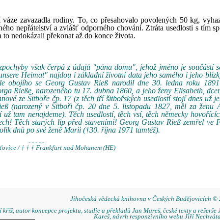
í váze zavazadla rodiny. To, co přesahovalo povolených 50 kg, vyha
ného nepřátelství a zvlášť odporného chování. Ztráta usedlosti s tím s
a to nedokázali překonat až do konce života.
 bezpochyby však čerpá z údajů "pána domu", jehož jméno je součástí
- unsere Heimat" najdou i základní životní data jeho samého i jeho blízk
le obojího se Georg Gustav Rieß narodil dne 30. ledna roku 1891
orga Rieße, narozeného tu 17. dubna 1860, a jeho ženy Elisabeth, dc
ové ze Šitboře čp. 17 (z těch tří šitbořských usedlostí stojí dnes už je
ß (narozený v Šitboři čp. 20 dne 5. listopadu 1827, měl za ženu A
í už tam nenajdeme). Těch usedlostí, těch vsí, těch německy hovořící
! Těch starých lip před staveními! Georg Gustav Rieß zemřel ve F
ik dnů po své ženě Marii (†30. října 1971 tamtéž).
- - - - -
šťovice / † † † Frankfurt nad Mohanem (HE)
Jihočeská vědecká knihovna v Českých Budějovicích ©
 kříž, autor koncepce projektu, studie a překladů Jan Mareš, české texty a rešerše 
Kareš, návrh responzivního webu Jiří Nechváta