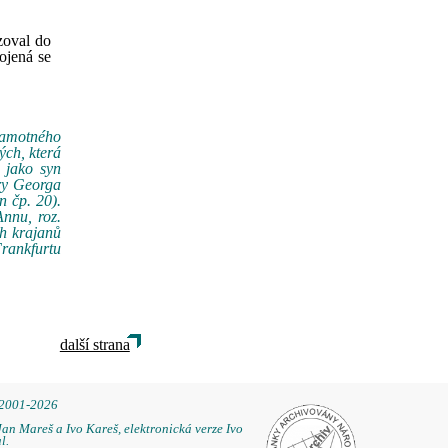
zoval do
pojená se
 samotného
ých, která
 jako syn
ery Georga
n čp. 20).
nnu, roz.
ch krajanů
rankfurtu
další strana
 2001-2026
Jan Mareš a Ivo Kareš, elektronická verze Ivo
l.