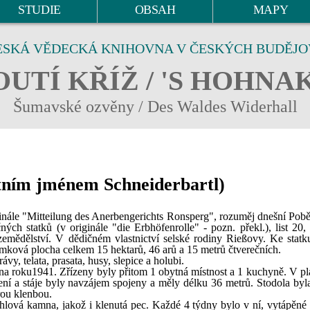
STUDIE
OBSAH
MAPY
ESKÁ VĚDECKÁ KNIHOVNA V ČESKÝCH BUDĚJO
UTÍ KŘÍŽ / 'S HOHNA
Šumavské ozvěny / Des Waldes Widerhall
ostním jménem Schneiderbartl)
nále "Mitteilung des Anerbengerichts Ronsperg", rozuměj dnešní Pobě
ch statků (v originále "die Erbhöfenrolle" - pozn. překl.), list 20, 
emědělství. V dědičném vlastnictví selské rodiny Rießovy. Ke statku
ozemková plocha celkem 15 hektarů, 46 arů a 15 metrů čtverečních.
vy, telata, prasata, husy, slepice a holubi.
na roku1941. Zřízeny byly přitom 1 obytná místnost a 1 kuchyně. V pl
ní a stáje byly navzájem spojeny a měly délku 36 metrů. Stodola byl
rou klenbou.
hlová kamna, jakož i klenutá pec. Každé 4 týdny bylo v ní, vytápěné