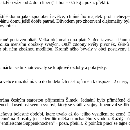
dý o váze od 4 do 5 liber (1 libra = 0,5 kg - pozn. překl.).
títě domu jako zpodobení světce, chránícího majetek proti nebezpe
a plánu domu ještě dobře patrné. Důvodem pro zhotovení olejomalby byl
 vyhořela.
aně postaven oltář. Velká olejomalba na plátně představovala Pannu
lika menšími obrázky svatých. Oltář zdobily květy pivoněk, šeříků 
lo při něm zbožnou modlitbu. Kromě něho bývaly v obci postaveny i t
domácku se tu zhotovovaly se krajkové ozdoby a pokrývky.
a velice muzikální. Co do hudebních nástrojů měli k dispozici 2 citery,
abrána českým starostou příjmením Šimek. Jednání bylo přiměřené
nechal usedlost svému synovi, který se vrátil z vojny. Jmenoval se Jiř
ießovu bolestné období, které trvalo až do jejího vysídlení ze země. 
o denně na 3 osoby jen jeden litr mléka smíchaného s vodou. Každý pá
entfleischte Suppenknochen" - pozn. překl.). Z polních prací se tajně 