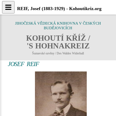
REIF, Josef (1883-1929) - Kohoutikriz.org
JIHOČESKÁ VĚDECKÁ KNIHOVNA V ČESKÝCH
BUDĚJOVICÍCH
KOHOUTÍ KŘÍŽ /
'S HOHNAKREIZ
Šumavské ozvěny / Des Waldes Widerhall
JOSEF REIF