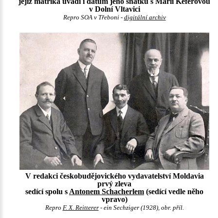
jejíž matrika uvádí i datum jeho sňatku s Marií Keferovou
v Dolní Vltavici
Repro SOA v Třeboni -
digitální archiv
V redakci českobudějovického vydavatelství Moldavia
prvý zleva
sedící spolu s
Antonem Schacherlem
(sedící vedle něho
vpravo)
Repro
F. X. Reitterer
- ein Sechziger (1928), obr. příl.