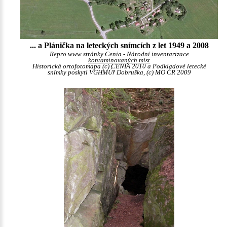
... a Plánička na leteckých snímcích z let 1949 a 2008
Repro www stránky
Cenia - Národní inventarizace
kontaminovaných míst
Historická ortofotomapa (c) CENIA 2010 a Podkladové letecké
snímky poskytl VGHMÚř Dobruška, (c) MO ČR 2009