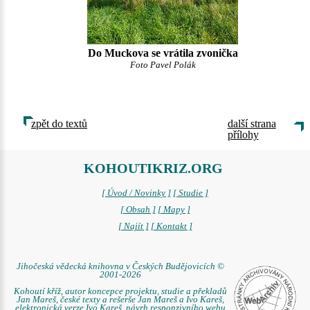
Do Muckova se vrátila zvonička
Foto Pavel Polák
zpět do textů
další strana
přílohy
KOHOUTIKRIZ.ORG
[ Úvod / Novinky ]
[ Studie ]
[ Obsah ]
[ Mapy ]
[ Najít ]
[ Kontakt ]
Jihočeská vědecká knihovna v Českých Budějovicích ©
2001-2026
Kohoutí kříž, autor koncepce projektu, studie a překladů
Jan Mareš, české texty a rešerše Jan Mareš a Ivo Kareš,
elektronická verze Ivo Kareš, návrh responzivního webu