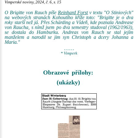
Vimperské noviny, 2024, č. 6, s. 15
O Brigitte von Rauch píše
Reinhard Forst
v textu "O Stiniových"
na webových stranách Kohoutího kříže toto: "Brigitte je o dva
roky starší než já. Přes Schärding a Vídeň, kde poznala Andrease
von Raucha, s nímž jsem po dva semestry studoval (1962/1963),
se dostala do Hamburku. Andreas von Rauch se stal jejím
manželem a narodil se jim syn Christoph a dcery Johanna a
Maria."
- - - - -
* Vimperk
Obrazové přílohy:
(ukázky)