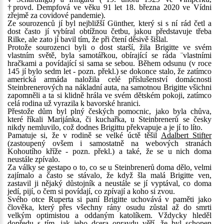
†provd. Dempfová ve věku 91 let 18. března 2020 ve Vídni
zřejmě za covidové pandemie).
Ze sourozenců jí byl nejbližší Günther, který si s ní rád četl a
dost často jí vybíral obtížnou četbu, jakou představuje třeba
Rilke, ale zato jí bavil tím, že při čtení děsivě šišlal.
Protože sourozenci byli o dost starší, žila Brigitte ve svém
vlastním světě, byla samotářkou, obírající se ráda ¨vlastními
hračkami a povídající si sama se sebou. Během odsunu (v roce
145 jí bylo sedm let - pozn. překl.) se dokonce stalo, že zatímco
americká armáda naložila celé příslušenství domácnosti
Steinbrenerových na nákladní auta, na samotnou Brigitte všichni
zapomněli a ta si klidně hrála ve svém dětském pokoji, zatímco
celá rodina už vyrazila k bavorské hranici.
Přestože dům byl plný českých pomocnic, jako byla chůva,
které říkali Marijánka, či kuchařka, u Steinbrenerů se česky
nikdy nemluvilo, což dodnes Brigittu překvapuje a je jí to líto.
Pamatuje si, že v rodině se velké úctě těšil
Adalbert Stifter
(zastoupený ovšem i samostatně na webových stranách
Kohoutího kříže - pozn. překl.) a také, že se u nich doma
neustále zpívalo.
Za války se gestapo o to, co se u Steinbrenerů doma dělo, velmi
zajímalo a často se stávalo, že když šla malá Brigitte ven,
zastavil ji nějaký důstojník a neustále se jí vyptával, co doma
jedí, pijí, o čem si povídají, co zpívají a koho si zvou.
Svého otce Ruperta si paní Brigitte uchovává v paměti jako
člověka, který přes všechny rány osudu zůstal až do smrti
velkým optimistou a oddaným katolíkem. Vždycky hleděl
dopředu s tím, jak jeho dcera opravdu věří, že byl schopen