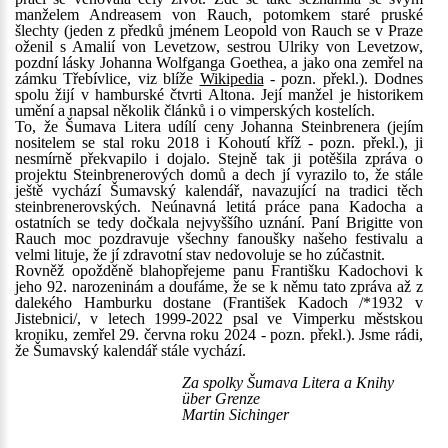
manželem Andreasem von Rauch, potomkem staré pruské
šlechty (jeden z předků jménem Leopold von Rauch se v Praze
oženil s Amalií von Levetzow, sestrou Ulriky von Levetzow,
pozdní lásky Johanna Wolfganga Goethea, a jako ona zemřel na
zámku Třebívlice, viz blíže
Wikipedia
- pozn. překl.). Dodnes
spolu žijí v hamburské čtvrti Altona. Její manžel je historikem
umění a napsal několik článků i o vimperských kostelích.
To, že Šumava Litera udílí ceny Johanna Steinbrenera (jejím
nositelem se stal roku 2018 i Kohoutí kříž - pozn. překl.), ji
nesmírně překvapilo i dojalo. Stejně tak ji potěšila zpráva o
projektu Steinbrenerových domů a dech jí vyrazilo to, že stále
ještě vychází Šumavský kalendář, navazující na tradici těch
steinbrenerovských. Neúnavná letitá práce pana Kadocha a
ostatních se tedy dočkala nejvyššího uznání. Paní Brigitte von
Rauch moc pozdravuje všechny fanoušky našeho festivalu a
velmi lituje, že jí zdravotní stav nedovoluje se ho zúčastnit.
Rovněž opožděně blahopřejeme panu Františku Kadochovi k
jeho 92. narozeninám a doufáme, že se k němu tato zpráva až z
dalekého Hamburku dostane (František Kadoch /*1932 v
Jistebnici/, v letech 1999-2022 psal ve Vimperku městskou
kroniku, zemřel 29. června roku 2024 - pozn. překl.). Jsme rádi,
že Šumavský kalendář stále vychází.
Za spolky Šumava Litera a Knihy
über Grenze
Martin Sichinger