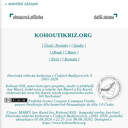
autoritní záznam
obrazová příloha
další strana
KOHOUTIKRIZ.ORG
[ Úvod / Novinky ]
[ Studie ]
[ Obsah ]
[ Mapy ]
[ Najít ]
[ Kontakt ]
Jihočeská vědecká knihovna v Českých Budějovicích ©
2001-2026
Kohoutí kříž, autor koncepce projektu, studie a překladů
Jan Mareš, české texty a rešerše Jan Mareš a Ivo Kareš,
elektronická verze Ivo Kareš, návrh responzivního webu
Jiří Nechvátal.
Podléhá licenci Creative Commons Uveďte
autora-Neužívejte dílo komerčně-Nezasahujte do díla 3.0 Česko
Citace: MAREŠ Jan. Kareš Ivo. Kohoutí Kříž : šumavské ozvěny [on-line] .
Jihočeská vědecká knihovna v Českých Budějovicích, c2001-2026, poslední
aktualizace 05.08.2026 v 22.25. [cit. 06.08.2026]. Dostupné z:
https://www.kohoutikriz.org