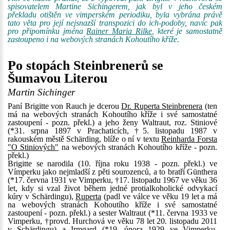
spisovatelem Martine Sichingerem, jak byl v jeho českém
překladu otištěn ve vimperském periodiku, byla vybrána právě
tato věta pro její nejsnazší transpozici do ich-podoby, navíc pak
pro připomínku jména
Rainer Maria Rilke
, které je samostatně
zastoupeno i na webových stranách Kohoutího kříže.
Po stopách Steinbrenerů se
Šumavou Literou
Martin Sichinger
Paní Brigitte von Rauch je dcerou
Dr. Ruperta Steinbrenera
(ten
má na webových stranách Kohoutího kříže i své samostatné
zastoupení - pozn. překl.) a jeho ženy Waltraut, roz. Stiniové
(*31. srpna 1897 v Prachaticích, †5. listopadu 1987 v
rakouském městě Schärding, blíže o ní v textu
Reinharda Forsta
"O Stiniových"
na webových stranách Kohoutího kříže - pozn.
překl.)
Brigitte se narodila (10. října roku 1938 - pozn. překl.) ve
Vímperku jako nejmladší z pěti sourozenců, a to bratří Günthera
(*17. června 1931 ve Vimperku, †17. listopadu 1967 ve věku 36
let, kdy si vzal život během jedné protialkoholické odvykací
kúry v Schärdingu),
Ruperta
(padl ve válce ve věku 19 let a má
na webových stranách Kohoutího kříže i své samostatné
zastoupení - pozn. překl.) a sester Waltraut (*11. června 1933 ve
Vimperku, †provd. Hurchová ve věku 78 let 20. listopadu 2011
v Schärdingu) a Irmgard (*19. února 1929 ve Vimperku,