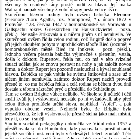
všechny ty osudové rány prostě hodit za hlavu. Její matka
Waltraut naopak všechny životní útrapy nesla velice těžce.
Skutečnou hlavou rodiny byla ovšem babička Eleonore
(Eleonore /Lori/ Agatha, roz. Stumpfiová, *5. února 1872 v
Protivíně. †28. června 1947 v hornorakouské vsi Vornwald u
Gallspachu /okres Grieskirchen im Hausruckviertel - pozn.
překl.). Neustále štrikovala a o ničem jiném s ní nemluvila. Ve
skutečnosti ovšem řídila celou rodinu, což Brigittě došlo poprvé
při jejich dlouhém pobytu v uprchlickém táboře Ried (rozuměj v
hornorakouském městě Ried im Innkreis - pozn. překl.).
Jednoho večera přestala babička výjimečně s pletením, vstala,
došla k doktoru Rupertovi, řekla mu, co má v této svízelné
situaci udělat, jak se znovu postavit na nohy a jak založit novou
firmu, a doktor Rupert jen pozorně naslouchal a kýval souhlasně
hlavou. Babička se pak vrátila ke svému štrikování a zase už o
ničem jiném nemluvila, zatímco doktor Rupert nazítří provedl
přesně to, co mu babička řekla a celá rodina se během dvou dnů
dostala z tábora zázračně pryč a přesídlila do Schärdingu.
Tam se ovšem Brigitte vůbec nelíbilo. Ve škole se jí učitelé i děti
smáli kvůli její výslovnosti, neustále po ní vyžadovali, aby před
celou třídou pronášela určitá slova, například "Äpfel", a pak
vypuklo obecné veselí. Nejhorší bylo, že Brigitte byla
přesvědčená, že její výslovnost je přesně stejná jako mají místní,
tedy ti, co se jí smějí.
Studium sociální pedagogiky dokončila ve Vídni roku 1957 a
přestěhovala se do Hamburku, kde pracovala s prostitutkami,
jejichž sociální postavení bylo v šedesátých letech zoufalé. Této
práci se věnovala celý život. Zde se také seznámila se svým