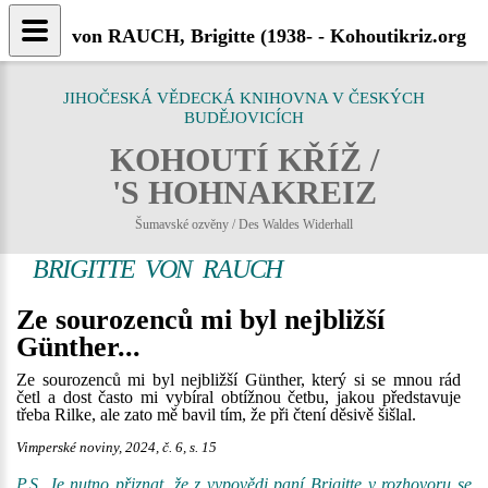
von RAUCH, Brigitte (1938- - Kohoutikriz.org
JIHOČESKÁ VĚDECKÁ KNIHOVNA V ČESKÝCH
BUDĚJOVICÍCH
KOHOUTÍ KŘÍŽ /
'S HOHNAKREIZ
Šumavské ozvěny / Des Waldes Widerhall
BRIGITTE VON RAUCH
Ze sourozenců mi byl nejbližší
Günther...
Ze sourozenců mi byl nejbližší Günther, který si se mnou rád
četl a dost často mi vybíral obtížnou četbu, jakou představuje
třeba Rilke, ale zato mě bavil tím, že při čtení děsivě šišlal.
Vimperské noviny, 2024, č. 6, s. 15
P.S. Je nutno přiznat, že z vypovědi paní Brigitte v rozhovoru se