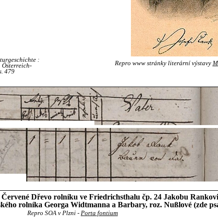
aturgeschichte :
Repro www stránky literární výstavy
Mí
 Österreich-
s. 479
e Červené Dřevo rolníku ve Friedrichsthalu čp. 24 Jakobu Rankovi
halského rolníka Georga Widtmanna a Barbary, roz. Nußlové (zde p
Repro SOA v Plzni -
Porta fontium