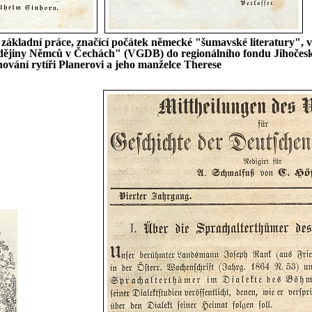
o základní práce, značící počátek německé "šumavské literatury", 
 dějiny Němců v Čechách" (VGDB) do regionálního fondu Jihočesk
nování rytíři Planerovi a jeho manželce Therese