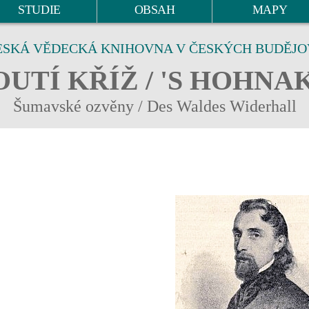
STUDIE
OBSAH
MAPY
ESKÁ VĚDECKÁ KNIHOVNA V ČESKÝCH BUDĚJO
UTÍ KŘÍŽ / 'S HOHNA
Šumavské ozvěny / Des Waldes Widerhall