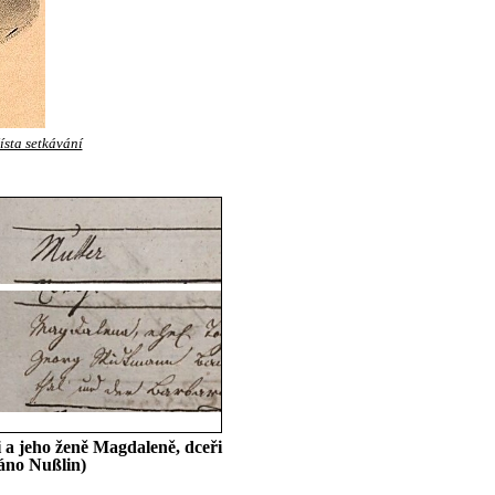
sta setkávání
 a jeho ženě Magdaleně, dceři
sáno Nußlin)