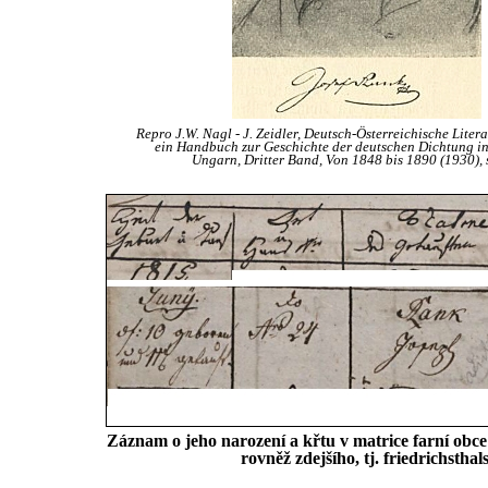
Repro J.W. Nagl - J. Zeidler, Deutsch-Österreichische Liter
ein Handbuch zur Geschichte der deutschen Dichtung in
Ungarn, Dritter Band, Von 1848 bis 1890 (1930), 
Záznam o jeho narození a křtu v matrice farní obc
rovněž zdejšího, tj. friedrichst