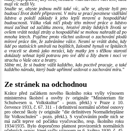
mají víc nežli Vy.
Snažte se, abyste jednou měli také víc, učte se, abyste byli pro
budoucí život dobře připraveni. V míru se prací povznese vzdělání
lidstva a položí základy k jeho lepší mravní a hospodářské
budoucnosti. Válka však ničí plody této mírové práce a lidstvo
musí začínat od začátku znovu, hrozivé ztráty lidských životů se
ovšem vrátit nedají ztráty a hospodářské se mohou nahradit až po
mnoha letech. Pojďme proto všichni usilovat o zachování plodů
mírové práce tím, že zabráníme válce. Nesmí se vrátit doba, kdy
lidé po statisících umírali na bojištích, žalostně hynuli ve špitálech
a vraceli se domů jako mrzáci, kdy matky jen s těžkou starostí
dokázaly sehnat lepší potravu pro své děti a žily dnem i nocí ve
strachu o Vaše otce a bratry.
Slibte mi, že si budete vážit každého, kdo poctivě pracuje, a také
každého národa, který bude upřímně usilovat o zachování míru."
Ze stránek na odchodnou
Krátce před začátkem nového školního roku vyšly výnosem
ministerstva školství a osvěty (v originále "Ministerium für
Schulwesen u. Volkskultur" - pozn. překl.) v Praze z 10.
července 1933, č. 67. 311 - I definitivní normální učebné osnovy
pro obecné školy (v originále "die definitiven Normallehrpläne
für Volksschulen" - pozn. překl.). S vyučováním podle nich se
má začít teprve od počátku vyučovacího, resp. školního roku
1934/1935. Bylo doporučeno platnost provizorních normálních
učebných osnov, které vyšly výnosem ze 6. května 1930, č. 45.