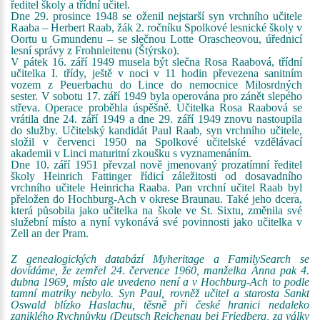
ředitel školy a třídní učitel.
Dne 29. prosince 1948 se oženil nejstarší syn vrchního učitele
Raaba – Herbert Raab, žák 2. ročníku Spolkové lesnické školy v
Oortu u Gmundenu – se slečnou Lotte Orascheovou, úřednicí
lesní správy z Frohnleitenu (Štýrsko).
V pátek 16. září 1949 musela být slečna Rosa Raabová, třídní
učitelka I. třídy, ještě v noci v 11 hodin převezena sanitním
vozem z Peuerbachu do Lince do nemocnice Milosrdných
sester. V sobotu 17. září 1949 byla operována pro zánět slepého
střeva. Operace proběhla úspěšně. Učitelka Rosa Raabová se
vrátila dne 24. září 1949 a dne 29. září 1949 znovu nastoupila
do služby. Učitelský kandidát Paul Raab, syn vrchního učitele,
složil v červenci 1950 na Spolkové učitelské vzdělávací
akademii v Linci maturitní zkoušku s vyznamenáním.
Dne 10. září 1951 převzal nově jmenovaný prozatímní ředitel
školy Heinrich Fattinger řídicí záležitosti od dosavadního
vrchního učitele Heinricha Raaba. Pan vrchní učitel Raab byl
přeložen do Hochburg-Ach v okrese Braunau. Také jeho dcera,
která působila jako učitelka na škole ve St. Sixtu, změnila své
služební místo a nyní vykonává své povinnosti jako učitelka v
Zell an der Pram.
Z genealogických databází Myheritage a FamilySearch se
dovídáme, že zemřel 24. července 1960, manželka Anna pak 4.
dubna 1969, místo ale uvedeno není a v Hochburg-Ach to podle
tamní matriky nebylo. Syn Paul, rovněž učitel a starosta Sankt
Oswald blízko Haslachu, těsně při české hranici nedaleko
zaniklého Rychnůvku (Deutsch Reichenau bei Friedberg, za války