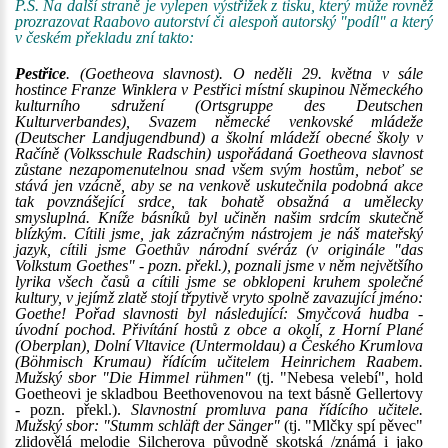
P.S. Na další straně je vylepen výstřižek z tisku, který může rovněž
prozrazovat Raabovo autorství či alespoň autorský "podíl" a který
v českém překladu zní takto:
Pestřice
. (Goetheova slavnost). O neděli 29. května v sále
hostince Franze Winklera v Pestřici místní skupinou Německého
kulturního sdružení (Ortsgruppe des Deutschen
Kulturverbandes), Svazem německé venkovské mládeže
(Deutscher Landjugendbund) a školní mládeží obecné školy v
Račíně (Volksschule Radschin) uspořádaná Goetheova slavnost
zůstane nezapomenutelnou snad všem svým hostům, neboť se
stává jen vzácně, aby se na venkově uskutečnila podobná akce
tak povznášející srdce, tak bohatě obsažná a umělecky
smysluplná. Kníže básníků byl učiněn našim srdcím skutečně
blízkým. Cítili jsme, jak zázračným nástrojem je náš mateřský
jazyk, cítili jsme Goethův národní svéráz (v originále "das
Volkstum Goethes" - pozn. překl.), poznali jsme v něm největšího
lyrika všech časů a cítili jsme se obklopeni kruhem společné
kultury, v jejímž zlatě stojí třpytivě vryto spolně zavazující jméno:
Goethe! Pořad slavnosti byl následující: Smyčcová hudba -
úvodní pochod. Přivítání hostů z obce a okolí, z Horní Plané
(Oberplan), Dolní Vltavice (Untermoldau) a Českého Krumlova
(Böhmisch Krumau) řídícím učitelem Heinrichem Raabem.
Mužský sbor "Die Himmel rühmen"
(tj. "Nebesa velebí", hold
Goetheovi je skladbou Beethovenovou na text básně Gellertovy
- pozn. překl.).
Slavnostní promluva pana řídícího učitele.
Mužský sbor: "Stumm schläft der Sänger"
(tj. "Mlčky spí pěvec"
zlidovělá melodie Silcherova původně skotská /známá i jako