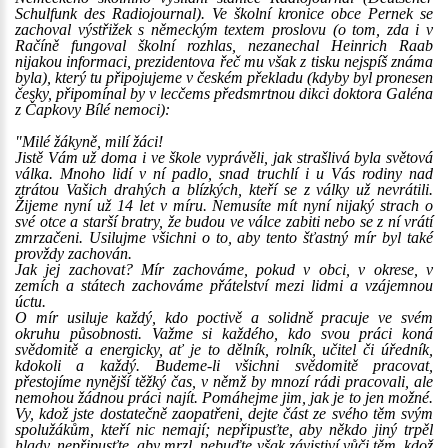
Schulfunk des Radiojournal). Ve školní kronice obce Pernek se
zachoval výstřižek s německým textem proslovu (o tom, zda i v
Račíně fungoval školní rozhlas, nezanechal Heinrich Raab
nijakou informaci, prezidentova řeč mu však z tisku nejspíš známa
byla), který tu připojujeme v českém překladu (kdyby byl pronesen
česky, připomínal by v lecčems předsmrtnou dikci doktora Galéna
z Čapkovy Bílé nemoci):
"Milé žákyně, milí žáci!
Jistě Vám už doma i ve škole vyprávěli, jak strašlivá byla světová
válka. Mnoho lidí v ní padlo, snad truchlí i u Vás rodiny nad
ztrátou Vašich drahých a blízkých, kteří se z války už nevrátili.
Žijeme nyní už 14 let v míru. Nemusíte mít nyní nijaký strach o
své otce a starší bratry, že budou ve válce zabiti nebo se z ní vrátí
zmrzačeni. Usilujme všichni o to, aby tento šťastný mír byl také
provždy zachován.
Jak jej zachovat? Mír zachováme, pokud v obci, v okrese, v
zemích a státech zachováme přátelství mezi lidmi a vzájemnou
úctu.
O mír usiluje každý, kdo poctivě a solidně pracuje ve svém
okruhu působnosti. Važme si každého, kdo svou práci koná
svědomitě a energicky, ať je to dělník, rolník, učitel či úředník,
kdokoli a každý. Budeme-li všichni svědomitě pracovat,
přestojíme nynější těžký čas, v němž by mnozí rádi pracovali, ale
nemohou žádnou práci najít. Pomáhejme jim, jak je to jen možné.
Vy, kdož jste dostatečně zaopatřeni, dejte část ze svého těm svým
spolužákům, kteří nic nemají; nepřipusťte, aby někdo jiný trpěl
hlady, nepřipusťte, aby mrzl, nebuďte však závistiví vůči těm, kdož