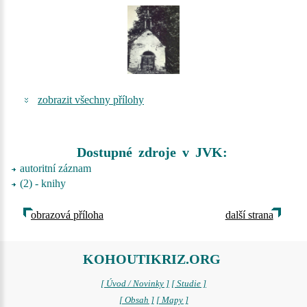
zobrazit všechny přílohy
Dostupné zdroje v JVK:
autoritní záznam
(2) - knihy
obrazová příloha
další strana
KOHOUTIKRIZ.ORG
[ Úvod / Novinky ]
[ Studie ]
[ Obsah ]
[ Mapy ]