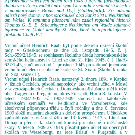
v posledních válečných dnech roku 1945 u Berlína (genealogické
databáze ovšem uvádějí úmrtí syna Gerharda v sedmnásti letech v
v jihomoravském Brodu nad Dyjí (Guldenfurth). Po odsunu
nalezli nový domov v hornorakouské obci Sankt Sixt u Neukirchen
am Walde. K tamnímu působení nám zaslal regionální historik
Thomas G. E. E. Scheuringer z Neukirchen am Walde zajímavé
informace ze školní kroniky St. Sixt, které tu reprodukujeme v
překladu ChatGPT.
Vrchní učitel Heinrich Raab byl podle dekretu okresní školní
rady v Grieskirchenu ze dne 30. listopadu 1945, č. j.
Sch.-659/2/1945, se souhlasem školního úřadu hornorakouského
zemského hejtmanství v Linci ze dne 31. října 1945, č. j. IIa/A-
627/1-45, s účinností od 1. prosince 1945 prozatímně jmenován
vrchním učitelem na obecné škole ve St. Sixtu. (Školní kronika
St. Sixt, svazek I.).
Vrchní učitel Heinrich Raab, narozený 2. února 1891 v Kaplici
v jižních Čechách, působil naposledy jako vrchní učitel v Mostě
v severozápadních Čechách. Domovskou příslušnost měl k tržní
obci Tragwein u Pregartenu, okres Freistadt, Horní Rakousko. V
letech 1904/1905 až 1908/1909 studoval na katolickém
učitelském semináři ve Feldkirchu ve Vorarlbersku, kde
absolvoval přípravnou třídu a čtyři ročníky a dne 6. července
1909 složil maturitní zkoušku s dobrým prospěchem. Učitelskou
způsobilostní zkoušku složil dne 13. května 1913 v Linci nad
Dunajem před c. k. zkušební komisí pro obecné a měšťanské
školy. V letech 1909 až 1919 působil jako učitel na obecných
školách ve Wieselburgu na řece Erlauf, v Purgstallu a v