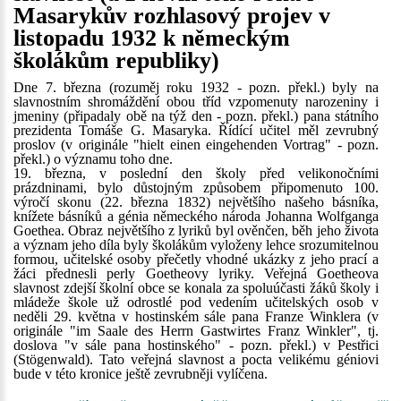
Masarykův rozhlasový projev v
listopadu 1932 k německým
školákům republiky)
Dne 7. března (rozuměj roku 1932 - pozn. překl.) byly na
slavnostním shromáždění obou tříd vzpomenuty narozeniny i
jmeniny (připadaly obě na týž den - pozn. překl.) pana státního
prezidenta Tomáše G. Masaryka. Řídící učitel měl zevrubný
proslov (v originále "hielt einen eingehenden Vortrag" - pozn.
překl.) o významu toho dne.
19. března, v poslední den školy před velikonočními
prázdninami, bylo důstojným způsobem připomenuto 100.
výročí skonu (22. března 1832) největšího našeho básníka,
knížete básníků a génia německého národa Johanna Wolfganga
Goethea. Obraz největšího z lyriků byl ověnčen, běh jeho života
a význam jeho díla byly školákům vyloženy lehce srozumitelnou
formou, učitelské osoby přečetly vhodné ukázky z jeho prací a
žáci přednesli perly Goetheovy lyriky. Veřejná Goetheova
slavnost zdejší školní obce se konala za spoluúčasti žáků školy i
mládeže škole už odrostlé pod vedením učitelských osob v
neděli 29. května v hostinském sále pana Franze Winklera (v
originále "im Saale des Herrn Gastwirtes Franz Winkler", tj.
doslova "v sále pana hostinského" - pozn. překl.) v Pestřici
(Stögenwald). Tato veřejná slavnost a pocta velikému géniovi
bude v této kronice ještě zevrubněji vylíčena.