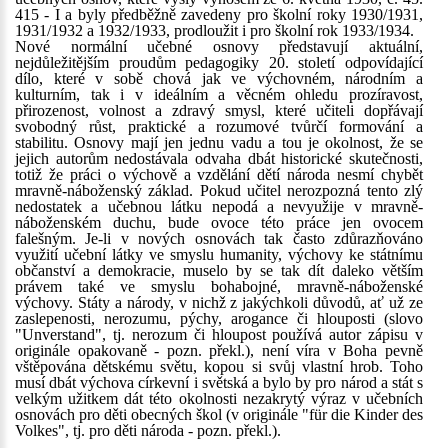
415 - I a byly předběžně zavedeny pro školní roky 1930/1931,
1931/1932 a 1932/1933, prodloužit i pro školní rok 1933/1934.
Nové normální učebné osnovy představují aktuální,
nejdůležitějším proudům pedagogiky 20. století odpovídající
dílo, které v sobě chová jak ve výchovném, národním a
kulturním, tak i v ideálním a věcném ohledu prozíravost,
přirozenost, volnost a zdravý smysl, které učiteli dopřávají
svobodný růst, praktické a rozumové tvůrčí formování a
stabilitu. Osnovy mají jen jednu vadu a tou je okolnost, že se
jejich autorům nedostávala odvaha dbát historické skutečnosti,
totiž že práci o výchově a vzdělání dětí národa nesmí chybět
mravně-náboženský základ. Pokud učitel nerozpozná tento zlý
nedostatek a učebnou látku nepodá a nevyužije v mravně-
náboženském duchu, bude ovoce této práce jen ovocem
falešným. Je-li v nových osnovách tak často zdůrazňováno
využití učební látky ve smyslu humanity, výchovy ke státnímu
občanství a demokracie, muselo by se tak dít daleko větším
právem také ve smyslu bohabojné, mravně-náboženské
výchovy. Státy a národy, v nichž z jakýchkoli důvodů, ať už ze
zaslepenosti, nerozumu, pýchy, arogance či hlouposti (slovo
"Unverstand", tj. nerozum či hloupost používá autor zápisu v
originále opakovaně - pozn. překl.), není víra v Boha pevně
vštěpována dětskému světu, kopou si svůj vlastní hrob. Toho
musí dbát výchova církevní i světská a bylo by pro národ a stát s
velkým užitkem dát této okolnosti nezakrytý výraz v učebních
osnovách pro děti obecných škol (v originále "für die Kinder des
Volkes", tj. pro děti národa - pozn. překl.).