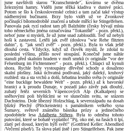
jsme navštívili starou "Kranschmiede", kovárnu se dvěma
železnými hamry. Viděli jsme těžká kladiva v dunivé práci.
Potom se šlo k československé celnici a tam začal také výstup
nádhernými bučinami. Brzy bylo vidět už ve Zvonkové
počínající bílomodrobílé značení a tabule mířící ke Stingelfelsen.
Panovala pak ryzí radost tam při Balzhütte (česky bývají místa
toho německého jména označována "Tokaniště" - pozn. překl.),
neboť jsme si mysleli, že už jsme snad zabloudili. Teď už nebyli
hoši k zastavení. Letěli jak zvěř (doslova "wie Rehe flitzten
dahin", tj. "jak srnčí zvěř" - pozn. překl.). Byla to však ještě
dlouhá cesta. Vždycky, když už člověk myslil, že zdolal tu
poslední výšinu, přišlo nové stoupání. Konečně jsme náhle
stanuli před skalním hradem v moři smrků (v originále "vor der
Felsenburg im Fichtenmeer" - pozn. překl.). Chlapci už kynuli
shora. Rychle byly vystoupány dřevěné schody a dosaženo
skalní plošiny. Jaká úchvatná podívaná, jaký daleký, kruhový
rozhled: sta a sta vrchů a dolů, hrbatina lesního světa (v originále
"eine bucklige bewaldete Welt" - pozn. překl.) až k bavorské
hranici a k proudu Dunaje, v pozadí jako závěr pak dlouhý,
zubatý řetěz severních Vápencových Alp (Kalkalpen) se
sněhovými poli blyštícími se ve slunečním svitu, se srázem
Dachsteinu. Dole líbezný Holzschlag, k severozápadu na dosah
blízký Plechý (Plöckenstein) s památníkem velkého syna
Šumavy, světově známého básníka prózy a jedinečného
zpodobitele lesa
Adalberta Stiftera
. Byla to odměna tohoto
putování, které se bohatě vyplatilo! "Pij, oko mé, na řasách ti lpí,
zlatý pel dosud, kterým hýří svět!" (Gottfried Keller: Abendlied
/Večerní píseň/). Ta slova platí jistě i pro Stingelfelsen. Pak jsme