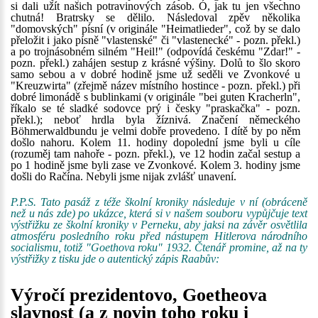
si dali užít našich potravinových zásob. Ó, jak tu jen všechno
chutná! Bratrsky se dělilo. Následoval zpěv několika
"domovských" písní (v originále "Heimatlieder", což by se dalo
přeložit i jako písně "vlastenské" či "vlastenecké" - pozn. překl.)
a po trojnásobném silném "Heil!" (odpovídá českému "Zdar!" -
pozn. překl.) zahájen sestup z krásné výšiny. Dolů to šlo skoro
samo sebou a v dobré hodině jsme už seděli ve Zvonkové u
"Kreuzwirta" (zřejmě název místního hostince - pozn. překl.) při
dobré limonádě s bublinkami (v originále "bei guten Kracherln",
říkalo se té sladké sodovce prý i česky "praskačka" - pozn.
překl.); neboť hrdla byla žíznivá. Značení německého
Böhmerwaldbundu je velmi dobře provedeno. I dítě by po něm
došlo nahoru. Kolem 11. hodiny dopolední jsme byli u cíle
(rozuměj tam nahoře - pozn. překl.), ve 12 hodin začal sestup a
po 1 hodině jsme byli zase ve Zvonkové. Kolem 3. hodiny jsme
došli do Račína. Nebyli jsme nijak zvlášť unavení.
P.P.S. Tato pasáž z téže školní kroniky následuje v ní (obráceně
než u nás zde) po ukázce, která si v našem souboru vypůjčuje text
výstřižku ze školní kroniky v Perneku, aby jaksi na závěr osvětlila
atmosféru posledního roku před nástupem Hitlerova národního
socialismu, totiž "Goethova roku" 1932. Čtenář promine, až na ty
výstřižky z tisku jde o autentický zápis Raabův:
Výročí prezidentovo, Goetheova
slavnost (a z novin toho roku i