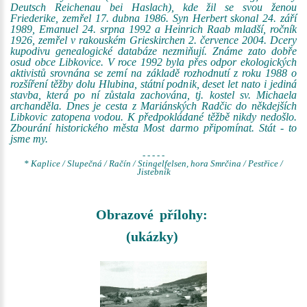
Deutsch Reichenau bei Haslach), kde žil se svou ženou
Friederike, zemřel 17. dubna 1986. Syn Herbert skonal 24. září
1989, Emanuel 24. srpna 1992 a Heinrich Raab mladší, ročník
1926, zemřel v rakouském Grieskirchen 2. července 2004. Dcery
kupodivu genealogické databáze nezmiňují. Známe zato dobře
osud obce Libkovice. V roce 1992 byla přes odpor ekologických
aktivistů srovnána se zemí na základě rozhodnutí z roku 1988 o
rozšíření těžby dolu Hlubina, státní podnik, deset let nato i jediná
stavba, která po ní zůstala zachována, tj. kostel sv. Michaela
archanděla. Dnes je cesta z Mariánských Radčic do někdejších
Libkovic zatopena vodou. K předpokládané těžbě nikdy nedošlo.
Zbourání historického města Most darmo připomínat. Stát - to
jsme my.
- - - - -
* Kaplice / Slupečná / Račín / Stingelfelsen, hora Smrčina / Pestřice /
Jistebník
Obrazové přílohy:
(ukázky)