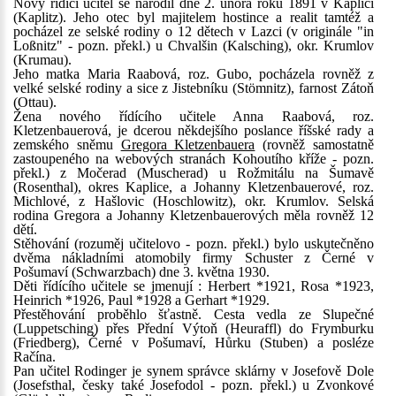
Nový řídící učitel se narodil dne 2. února roku 1891 v Kaplici
(Kaplitz). Jeho otec byl majitelem hostince a realit tamtéž a
pocházel ze selské rodiny o 12 dětech v Lazci (v originále "in
Loßnitz" - pozn. překl.) u Chvalšin (Kalsching), okr. Krumlov
(Krumau).
Jeho matka Maria Raabová, roz. Gubo, pocházela rovněž z
velké selské rodiny a sice z Jistebníku (Stömnitz), farnost Zátoň
(Ottau).
Žena nového řídícího učitele Anna Raabová, roz.
Kletzenbauerová, je dcerou někdejšího poslance říšské rady a
zemského sněmu
Gregora Kletzenbauera
(rovněž samostatně
zastoupeného na webových stranách Kohoutího kříže - pozn.
překl.) z Močerad (Muscherad) u Rožmitálu na Šumavě
(Rosenthal), okres Kaplice, a Johanny Kletzenbauerové, roz.
Michlové, z Hašlovic (Hoschlowitz), okr. Krumlov. Selská
rodina Gregora a Johanny Kletzenbauerových měla rovněž 12
dětí.
Stěhování (rozuměj učitelovo - pozn. překl.) bylo uskutečněno
dvěma nákladními atomobily firmy Schuster z Černé v
Pošumaví (Schwarzbach) dne 3. května 1930.
Děti řídícího učitele se jmenují : Herbert *1921, Rosa *1923,
Heinrich *1926, Paul *1928 a Gerhart *1929.
Přestěhování proběhlo šťastně. Cesta vedla ze Slupečné
(Luppetsching) přes Přední Výtoň (Heuraffl) do Frymburku
(Friedberg), Černé v Pošumaví, Hůrku (Stuben) a posléze
Račína.
Pan učitel Rodinger je synem správce sklárny v Josefově Dole
(Josefsthal, česky také Josefodol - pozn. překl.) u Zvonkové