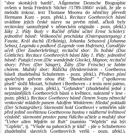
"sbor skotských bardů", Allgemeine Deutsche Biographie
ovšem u hesla Friedrich Silcher //1789-1860// uvádí, že jde o
melodii irskou/, text Thomase Moorea do němčiny převedl
Hermann Kurz - pozn. překl.).
Recitace Goetheových básní
uvádíme jejich české názvy na prvém místě, ačkoli byly
recitovány samozřejmě v německém originále - pozn. překl.)
žáky 2. třídy školy v Račíně (třídní učitel Ernst Schöler):
jednotlivé básně: Velikonoční procházka (Osterspaziergang) z
Fausta, Král duchů (Erlkönig), Johanka Sebusová (Johanna
Sebus), Legenda o podkově (Legende vom Hufeisen), Čarodějův
učeň (Der Zauberlehrling); recitační sbor: To božské (Das
Göttliche). Recitace Goetheových básní žáky 1. třídy: jednotlivé
básně: Putující zvon (Die wandelnde Glocke), Mignon; recitační
sbory: Pěvec (Der Sänger), Žáby (Die Frösche) se žabím
chórem. Mužský sbor: Růžička (Heidenröslein
- Goetheova
báseň zhudebněná Schubertem - pozn. překl.).
Přednes písní
společným zpěvem obou tříd: "Bundeslied"
" ("spolkovou
píseň" složil Mozart, Schubert i Beethoven - z textu není patrno,
o kterou jde - pozn. překl.),
"Gefunden"
(zhudebnění jedné z
nejznámějších Goetheových básní o květince, nalezené v lese -
pozn. překl.).
Recitace Goetheovy básně členem Svazu německé
venkovské mládeže panem Adolfem Winklerem: Hledač pokladů
(Der Schatzgräber). Slavnostní hold Goetheovi v setmělém sále
před jedině osvětlenou Goetheovou bustou v nádherné květinové
výzdobě: slavnostní proslov pana řídícího učitele a mužský sbor
"Ueber allen Wipfeln ist Ruh"
(namísto "Wipfeln" má být
"Gipfeln", tj. "Všude na pahorcích je klid" - jde o Schubertovo
zhudebnění slavných Goetheových veršů - pozn. překl.).