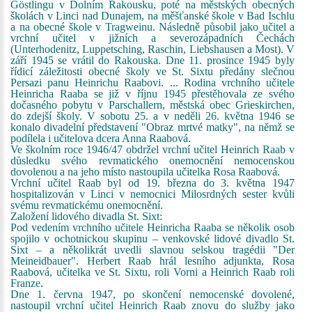
Göstlingu v Dolním Rakousku, poté na městských obecných
školách v Linci nad Dunajem, na měšťanské škole v Bad Ischlu
a na obecné škole v Tragweinu. Následně působil jako učitel a
vrchní učitel v jižních a severozápadních Čechách
(Unterhodenitz, Luppetsching, Raschin, Liebshausen a Most). V
září 1945 se vrátil do Rakouska. Dne 11. prosince 1945 byly
řídicí záležitosti obecné školy ve St. Sixtu předány slečnou
Persazi panu Heinrichu Raabovi. ... Rodina vrchního učitele
Heinricha Raaba se již v říjnu 1945 přestěhovala ze svého
dočasného pobytu v Parschallern, městská obec Grieskirchen,
do zdejší školy. V sobotu 25. a v neděli 26. května 1946 se
konalo divadelní představení "Obraz mrtvé matky", na němž se
podílela i učitelova dcera Anna Raabová.
Ve školním roce 1946/47 obdržel vrchní učitel Heinrich Raab v
důsledku svého revmatického onemocnění nemocenskou
dovolenou a na jeho místo nastoupila učitelka Rosa Raabová.
Vrchní učitel Raab byl od 19. března do 3. května 1947
hospitalizován v Linci v nemocnici Milosrdných sester kvůli
svému revmatickému onemocnění.
Založení lidového divadla St. Sixt:
Pod vedením vrchního učitele Heinricha Raaba se několik osob
spojilo v ochotnickou skupinu – venkovské lidové divadlo St.
Sixt – a několikrát uvedli slavnou selskou tragédii "Der
Meineidbauer". Herbert Raab hrál lesního adjunkta, Rosa
Raabová, učitelka ve St. Sixtu, roli Vorni a Heinrich Raab roli
Franze.
Dne 1. června 1947, po skončení nemocenské dovolené,
nastoupil vrchní učitel Heinrich Raab znovu do služby jako