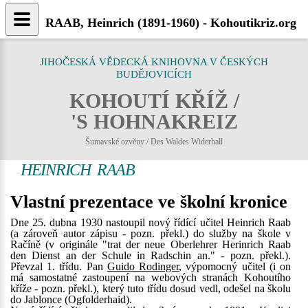
RAAB, Heinrich (1891-1960) - Kohoutikriz.org
JIHOČESKÁ VĚDECKÁ KNIHOVNA V ČESKÝCH
BUDĚJOVICÍCH
KOHOUTÍ KŘÍŽ /
'S HOHNAKREIZ
Šumavské ozvěny / Des Waldes Widerhall
HEINRICH RAAB
Vlastní prezentace ve školní kronice
Dne 25. dubna 1930 nastoupil nový řídící učitel Heinrich Raab
(a zároveň autor zápisu - pozn. překl.) do služby na škole v
Račíně (v originále "trat der neue Oberlehrer Herinrich Raab
den Dienst an der Schule in Radschin an." - pozn. překl.).
Převzal 1. třídu. Pan
Guido Rodinger
, výpomocný učitel (i on
má samostatné zastoupení na webových stranách Kohoutího
kříže - pozn. překl.), který tuto třídu dosud vedl, odešel na školu
do Jablonce (Ogfolderhaid).