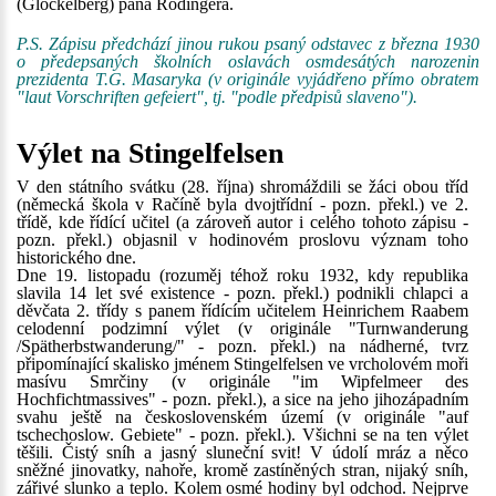
(Glöckelberg) pana Rodingera.
P.S. Zápisu předchází jinou rukou psaný odstavec z března 1930
o předepsaných školních oslavách osmdesátých narozenin
prezidenta T.G. Masaryka (v originále vyjádřeno přímo obratem
"laut Vorschriften gefeiert", tj. "podle předpisů slaveno").
Výlet na Stingelfelsen
V den státního svátku (28. října) shromáždili se žáci obou tříd
(německá škola v Račíně byla dvojtřídní - pozn. překl.) ve 2.
třídě, kde řídící učitel (a zároveň autor i celého tohoto zápisu -
pozn. překl.) objasnil v hodinovém proslovu význam toho
historického dne.
Dne 19. listopadu (rozuměj téhož roku 1932, kdy republika
slavila 14 let své existence - pozn. překl.) podnikli chlapci a
děvčata 2. třídy s panem řídícím učitelem Heinrichem Raabem
celodenní podzimní výlet (v originále "Turnwanderung
/Spätherbstwanderung/" - pozn. překl.) na nádherné, tvrz
připomínající skalisko jménem Stingelfelsen ve vrcholovém moři
masívu Smrčiny (v originále "im Wipfelmeer des
Hochfichtmassives" - pozn. překl.), a sice na jeho jihozápadním
svahu ještě na československém území (v originále "auf
tschechoslow. Gebiete" - pozn. překl.). Všichni se na ten výlet
těšili. Čistý sníh a jasný sluneční svit! V údolí mráz a něco
sněžné jinovatky, nahoře, kromě zastíněných stran, nijaký sníh,
zářivé slunko a teplo. Kolem osmé hodiny byl odchod. Nejprve