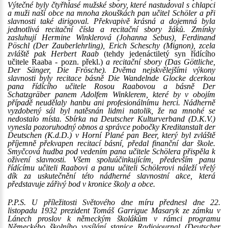
Výtečné byly čtyřhlasé mužské sbory, které nastudoval s chlapci
a muži naší obce na mnoha zkouškách pan učitel Schöler a při
slavnosti také dirigoval. Překvapivě krásná a dojemná byla
jednotlivá recitační čísla a recitační sbory žáků. Zmínky
zasluhují Hermine Winklerová (Johanna Sebus), Ferdinand
Pöschl (Der Zauberlehrling), Erich Scheschy (Mignon), zcela
zvláště pak Herbert Raab
(tehdy jedenáctiletý syn řídícího
učitele Raaba - pozn. překl.)
a recitační sbory (Das Göttliche,
Der Sänger, Die Frösche). Dvěma nejskvělejšími výkony
slavnosti byly recitace básně Die Wandelnde Glocke dcerkou
pana řídícího učitele Rosou Raabovou a básně Der
Schatzgräber panem Adolfem Winklerem, které by v obojím
případě neudělaly hanbu ani profesionálnímu herci. Nádherně
vyzdobený sál byl natěsnán lidmi natolik, že na mnohé se
nedostalo místa. Sbírka na Deutscher Kulturverband (D.K.V.)
vynesla pozoruhodný obnos a správce pobočky Kreditanstalt der
Deutschen (K.d.D.) v Horní Plané pan Beer, který byl zvláště
příjemně překvapen recitací básní, předal finanční dar škole.
Smyčcová hudba pod vedením pana učitele Schölera přispěla k
oživení slavnosti. Všem spoluúčinkujícím, především panu
řídícímu učiteli Raabovi a panu učiteli Schölerovi náleží vřelý
dík za uskutečnění této nádherné slavnostní akce, která
představuje zářivý bod v kronice školy a obce.
P.P.S. U příležitosti Světového dne míru přednesl dne 22.
listopadu 1932 prezident Tomáš Garrigue Masaryk ze zámku v
Lánech proslov k německým školákům v rámci programu
Německého školního vysílání stanice Radiojournal (Deutscher