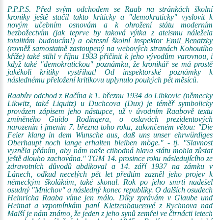
P.P.P.S. Před svým odchodem se Raab na stránkách školní
kroniky ještě stačil takto kriticky a "demokraticky" vyslovit k
novým učebním osnovám a k ohrožení státu moderním
bezbožectvím (jak teprve by taková výtka z ateismu náležela
totalitám budoucím!) a okresní školní inspektor
Emil Benatzky
(rovněž samostatně zastoupený na webových stranách Kohoutího
kříže) také stihl v říjnu 1933 přičinit k jeho vývodům varovnou, i
když také "demokratickou" poznámku, že kronikář se má prostě
jakékoli kritiky vystříhat! Od inspektorské poznámky k
následnému přeložení kritikovu uplynulo pouhých pět měsíců.
Raabův odchod z Račína k 1. březnu 1934 do Libkovic (německy
Likwitz, také Liquitz) u Duchcova (Dux) je téměř symbolicky
provázen zápisem jeho nástupce, už v úvodním Raabově textu
zmíněného Guido Rodingera, o oslavách prezidentových
narozenin i jmenin 7. března toho roku, zakončeném větou: "Die
Feier klang in dem Wunsche aus, daß uns unser ehrwürdiges
Oberhaupt noch lange erhalten bleiben möge." - tj. "Slavnost
vyzněla přáním, aby nám naše ctihodná hlava státu mohla zůstat
ještě dlouho zachována." TGM 14. prosince roku následujícího ze
zdravotních důvodů abdikoval a 14. září 1937 na zámku v
Lánech, odkud necelých pět let předtím zazněl jeho projev k
německým školákům, také skonal. Rok po jeho smrti nadešel
osudný "Mnichov" a následný konec republiky. O dalších osudech
Heinricha Raaba víme jen málo. Díky zprávám v Glaube und
Heimat a vzpomínkám paní
Kletzenbauerové
z Rychnova nad
Malší je nám známo, že jeden z jeho synů zemřel ve čtrnácti letech