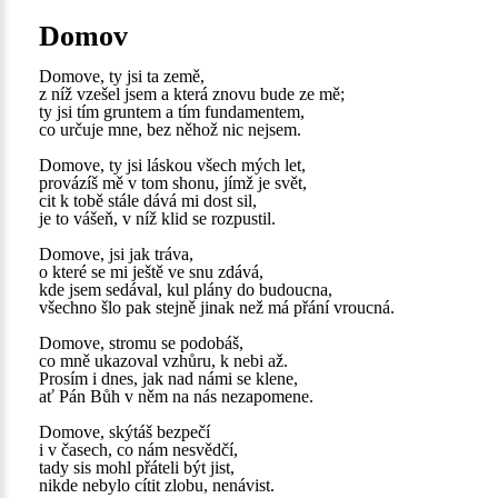
Domov
Domove, ty jsi ta země,
z níž vzešel jsem a která znovu bude ze mě;
ty jsi tím gruntem a tím fundamentem,
co určuje mne, bez něhož nic nejsem.
Domove, ty jsi láskou všech mých let,
provázíš mě v tom shonu, jímž je svět,
cit k tobě stále dává mi dost sil,
je to vášeň, v níž klid se rozpustil.
Domove, jsi jak tráva,
o které se mi ještě ve snu zdává,
kde jsem sedával, kul plány do budoucna,
všechno šlo pak stejně jinak než má přání vroucná.
Domove, stromu se podobáš,
co mně ukazoval vzhůru, k nebi až.
Prosím i dnes, jak nad námi se klene,
ať Pán Bůh v něm na nás nezapomene.
Domove, skýtáš bezpečí
i v časech, co nám nesvědčí,
tady sis mohl přáteli být jist,
nikde nebylo cítit zlobu, nenávist.