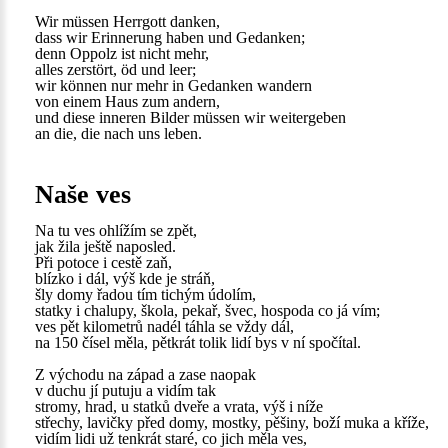
Wir müssen Herrgott danken,
dass wir Erinnerung haben und Gedanken;
denn Oppolz ist nicht mehr,
alles zerstört, öd und leer;
wir können nur mehr in Gedanken wandern
von einem Haus zum andern,
und diese inneren Bilder müssen wir weitergeben
an die, die nach uns leben.
Naše ves
Na tu ves ohlížím se zpět,
jak žila ještě naposled.
Při potoce i cestě zaň,
blízko i dál, výš kde je stráň,
šly domy řadou tím tichým údolím,
statky i chalupy, škola, pekař, švec, hospoda co já vím;
ves pět kilometrů nadél táhla se vždy dál,
na 150 čísel měla, pětkrát tolik lidí bys v ní spočítal.
Z východu na západ a zase naopak
v duchu jí putuju a vidím tak
stromy, hrad, u statků dveře a vrata, výš i níže
střechy, lavičky před domy, mostky, pěšiny, boží muka a kříže,
vidím lidi už tenkrát staré, co jich měla ves,