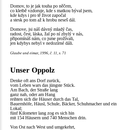
Domov, to je jak touha po něčem,
co kletbě vzdoruje, kde s matkou býval jsem,
kde kdys i pro tě život započal
a stesk po tom až k hrobu neseš dál.
Domove, jsi náš dávný mladý čas,
radost, čest, láska, žal po ní zbylý v nás,
připomínáš nám, co jsme prožívali,
jen kdybys nebyl v nedozírné dáli.
Glaube und eimat, 1996, č. 11, s. 71
Unser Oppolz
Denke oft ans Dorf zurück,
vom Leben wars das jüngste Stück.
Am Bach, der Straße lang
ganz nah, oder am Hang
reihten sich die Häuser durch das Tal,
Bauernhöfe, Häusl, Schule, Bäcker, Schuhmacher und ein
Lokal;
fünf Kilometer lang zog es sich hin
mit 154 Häusern und 740 Menschen drin.
Von Ost nach West und umgekehrt,