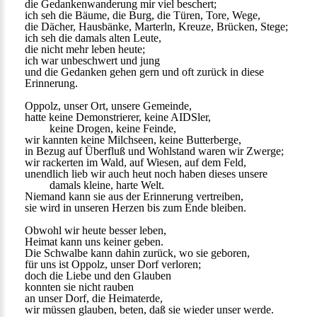
die Gedankenwanderung mir viel beschert;
ich seh die Bäume, die Burg, die Türen, Tore, Wege,
die Dächer, Hausbänke, Marterln, Kreuze, Brücken, Stege;
ich seh die damals alten Leute,
die nicht mehr leben heute;
ich war unbeschwert und jung
und die Gedanken gehen gern und oft zurück in diese
Erinnerung.
Oppolz, unser Ort, unsere Gemeinde,
hatte keine Demonstrierer, keine AIDSler,
keine Drogen, keine Feinde,
wir kannten keine Milchseen, keine Butterberge,
in Bezug auf Überfluß und Wohlstand waren wir Zwerge;
wir rackerten im Wald, auf Wiesen, auf dem Feld,
unendlich lieb wir auch heut noch haben dieses unsere
damals kleine, harte Welt.
Niemand kann sie aus der Erinnerung vertreiben,
sie wird in unseren Herzen bis zum Ende bleiben.
Obwohl wir heute besser leben,
Heimat kann uns keiner geben.
Die Schwalbe kann dahin zurück, wo sie geboren,
für uns ist Oppolz, unser Dorf verloren;
doch die Liebe und den Glauben
konnten sie nicht rauben
an unser Dorf, die Heimaterde,
wir müssen glauben, beten, daß sie wieder unser werde.