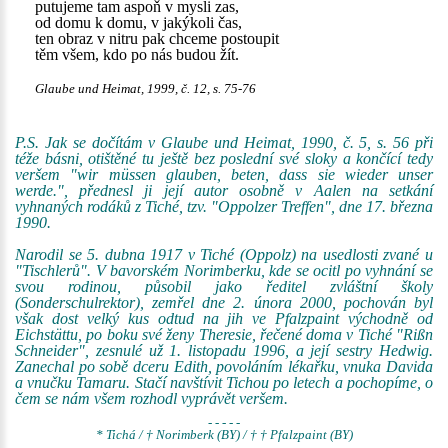
putujeme tam aspoň v mysli zas,
od domu k domu, v jakýkoli čas,
ten obraz v nitru pak chceme postoupit
těm všem, kdo po nás budou žít.
Glaube und Heimat, 1999, č. 12, s. 75-76
P.S. Jak se dočítám v Glaube und Heimat, 1990, č. 5, s. 56 při
téže básni, otištěné tu ještě bez poslední své sloky a končící tedy
veršem "wir müssen glauben, beten, dass sie wieder unser
werde.", přednesl ji její autor osobně v Aalen na setkání
vyhnaných rodáků z Tiché, tzv. "Oppolzer Treffen", dne 17. března
1990.
Narodil se 5. dubna 1917 v Tiché (Oppolz) na usedlosti zvané u
"Tischlerů". V bavorském Norimberku, kde se ocitl po vyhnání se
svou rodinou, působil jako ředitel zvláštní školy
(Sonderschulrektor), zemřel dne 2. února 2000, pochován byl
však dost velký kus odtud na jih ve Pfalzpaint východně od
Eichstättu, po boku své ženy Theresie, řečené doma v Tiché "Rißn
Schneider", zesnulé už 1. listopadu 1996, a její sestry Hedwig.
Zanechal po sobě dceru Edith, povoláním lékařku, vnuka Davida
a vnučku Tamaru. Stačí navštívit Tichou po letech a pochopíme, o
čem se nám všem rozhodl vyprávět veršem.
- - - - -
* Tichá / † Norimberk (BY) / † † Pfalzpaint (BY)