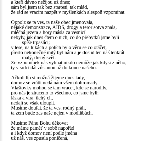
a kteří dávno nežijou už dnes;
sám byl jsem tak bez starosti, tak mlád,
že rád se vracím nazpět v myšlenkách alespoň vzpomínat.
Oppolz se ta ves, ta naše obec jmenovala,
nějaké demonstrace, AIDS, drogy a teror sotva znala,
mléčná jezera a hory másla za vesnicí
nebyly, jak dnes čtem o nich, co do přebytků jsme byli
spíše trpaslíci;
v lese, na lukách a polích bylo věru se co otáčet,
přesto nekonečně milý byl nám a je dosud ten náš tenkrát
malý, drsný svět.
Ze vzpomínek nás vyhnat nikdo nemůže jak kdysi z něho,
ty v srdci dál zůstanou až do konce našeho.
Ačkoli líp si možná žijeme dnes tady,
domov se vrátit nedá nám všem dohromady.
Vlaštovky mohou se tam vracet, kde se narodily,
pro nás je ztraceno to všechno, co jsme byli;
láska a víra, tichý cit,
nedají se však uloupit.
Musíme doufat, že ta ves, rodný práh,
ta zem bude zas naše nejen v modlitbách.
Musíme Pánu Bohu děkovat
že máme paměť v sobě napořád
a i když domov není podle jména
už náš, ves zpustla poničená,