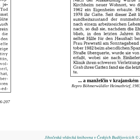
... a manželčin v krajanském
Repro Böhmerwäldler Heimatbrief, 1983, 
06-207
Jihočeská vědecká knihovna v Českých Budějovicích ©