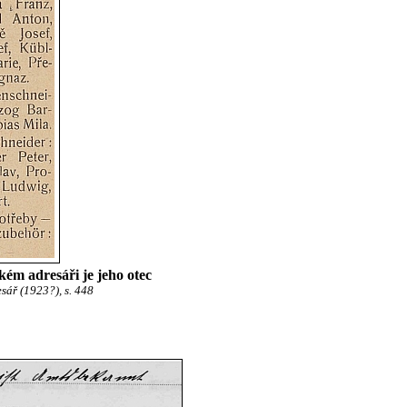
ém adresáři je jeho otec
ář (1923?), s. 448