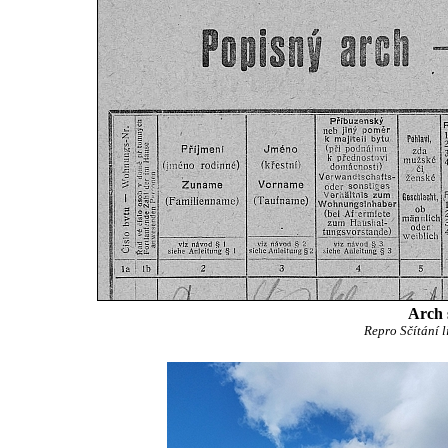
Arch 
Repro Sčítání 