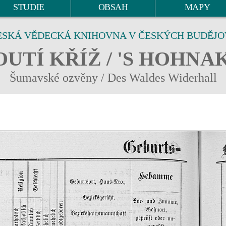
STUDIE
OBSAH
MAPY
ESKÁ VĚDECKÁ KNIHOVNA V ČESKÝCH BUDĚJO
UTÍ KŘÍŽ / 'S HOHNA
Šumavské ozvěny / Des Waldes Widerhall