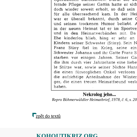
Nekrolog jeho...
Repro Böhmerwäldler Heimatbrief, 1978, č. 6, s. 2
zpět do textů
KOHOUTIKRIZ.ORG