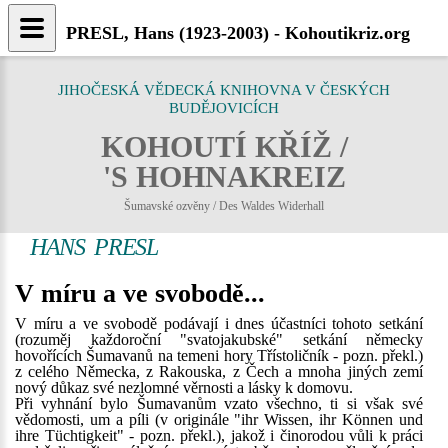
PRESL, Hans (1923-2003) - Kohoutikriz.org
JIHOČESKÁ VĚDECKÁ KNIHOVNA V ČESKÝCH
BUDĚJOVICÍCH
KOHOUTÍ KŘÍŽ /
'S HOHNAKREIZ
Šumavské ozvěny / Des Waldes Widerhall
HANS PRESL
V míru a ve svobodě...
V míru a ve svobodě podávají i dnes účastníci tohoto setkání
(rozuměj každoroční "svatojakubské" setkání německy
hovořících Šumavanů na temeni hory Třístoličník - pozn. překl.)
z celého Německa, z Rakouska, z Čech a mnoha jiných zemí
nový důkaz své nezlomné věrnosti a lásky k domovu.
Při vyhnání bylo Šumavanům vzato všechno, ti si však své
vědomosti, um a píli (v originále "ihr Wissen, ihr Können und
ihre Tüchtigkeit" - pozn. překl.), jakož i činorodou vůli k práci