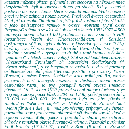
katastru můžeme přitom příjmení Presl sledovat na několika hned
dvojstranách: byli tu opravdu doma po staletí. Teď je vyhnání
postavilo do nové situace, která si žádala pomoci. Vedle nouze o
práci tu byla zejména nouze bytová. Presl vedl dvacet let stavební
úřad při okresním "landrátu" a jistě právě zásluhou jeho zákroků
a jeho neústupnosti vzniklo v okrese Wolfstein (nyní okres
Freyung-Grafenau) se 42 tisící obyvatel v letech 1953-1972 4 500
rodinných domů, z toho 1 000 prodaných na klíč v sídlištích VdK
(organizace Verein der Kriegsbeschädigten, tj. Sdružení
poškozených válkou, byla založena v Düsseldorfu v roce 1950),
čímž byl rovněž zastaveno vylidňování Bavorského lesa (lze tu
nabídnout srovnání s vývojem na druhé straně hranice v českém
"pohraničí" v letech studené války). Stal se zakladatelem sdružení
"Kreisverband Grenzland" při bavorském Siedlerbundu (tj.
"Svazu osídlenců") a ve Freyungu se zasloužil o zřízení poradny
osídlenecké sociální péče (Betreuungsstelle) i pro okresy Pasov
(Passau) a město Pasov. Sociální a strukturální politika, tvorba
pracovních míst, bytových možností a vlastnictví domů, rozvoj
cestovního ruchu, to byly postupně hlavní oblasti Preslova
působení. Od 1. ledna 1970 převzal vedení odboru turismu a ve
Freyungu stoupl počet lůžek z 204 na 3 300, počet přenocování z
33 000 na 400 000. Ve Freyungu byla za jeho působení
zbudována "děkovná kaple" sv. Vintíře. Začali Preslovi říkat
"Mann für alle Fälle", tj. "muž pro všechny případy". Byl členem
poradního sboru pro územní plánování při dolnobavorské vládě a
regionu Donau-Wald, jakož i poradního sboru pro ochranu
přírody v zemském okrese Freyung-Grafenau. Pasovský purkmistr
Emil Brichta (1915-1997), rodák z Brna (Brünn), o Preslovi