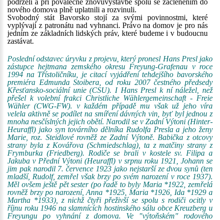
podrželi a při poválečné znovuvýstavbě spolu se začleněním do
nového domova plně uplatnili a rozvinuli.
Svobodný stát Bavorsko stojí za svými povinnostmi, které
vyplývají z patronátu nad vyhnanci. Právo na domov je pro nás
jedním ze základních lidských práv, které budeme i v budoucnu
zastávat.
Poslední odstavec úryvku z projevu, který pronesl Hans Presl jako
zástupce hejtmana zemského okresu Freyung-Grafenau v roce
1994 na Třístoličníku, je citací vyjádření tehdejšího bavorského
premiéra Edmunda Stoibera, od roku 2007 čestného předsedy
Křesťansko-sociální unie (CSU). I Hans Presl k ní náležel, než
přešel k volební frakci Christliche Wählergemeinschaft - Freie
Wähler (CWG-FW). v každém případě mu však už jeho víra
velela aktivně se podílet na smíření dávných vin, byť byl jednou z
mnoha nesčíslných jejich obětí. Narodil se v Zadní Výtoni (Hinter-
Heuraffl) jako syn továrního dělníka Rudolfa Presla a jeho ženy
Marie, roz. Steidlové rovněž ze Zadní Výtoně. Babička z otcovy
strany byla z Kovářova (Schmiedschlag), ta z matčiny strany z
Frymburka (Friedberg). Rodiče se brali v kostele sv. Filipa a
Jakuba v Přední Výtoni (Heuraffl) v srpnu roku 1921, Johann se
jim pak narodil 7. července 1923 jako nejstarší ze dvou synů (ten
mladší, Rudolf, zemřel však brzy po svém narození v roce 1937).
Měl ovšem ještě pět sester (po řadě to byly Maria *1922, zemřelá
rovněž brzy po narození, Anna *1925, Maria *1926, Ida *1929 a
Martha *1933), z nichž čtyři přeživší se spolu s rodiči ocitly v
říjnu roku 1946 na slamnících hostinského sálu obce Kreuzberg u
Freyungu po vyhnání z domova. Ve "výtoňském" rodového