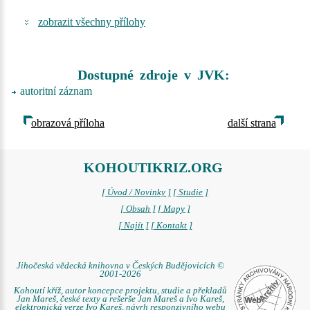
zobrazit všechny přílohy
Dostupné zdroje v JVK:
autoritní záznam
obrazová příloha
další strana
KOHOUTIKRIZ.ORG
[ Úvod / Novinky ]
[ Studie ]
[ Obsah ]
[ Mapy ]
[ Najít ]
[ Kontakt ]
Jihočeská vědecká knihovna v Českých Budějovicích ©
2001-2026
Kohoutí kříž, autor koncepce projektu, studie a překladů
Jan Mareš, české texty a rešerše Jan Mareš a Ivo Kareš,
elektronická verze Ivo Kareš, návrh responzivního webu