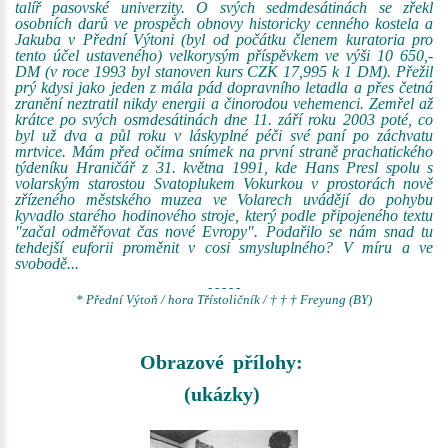
talíř pasovské univerzity. O svých sedmdesátinách se zřekl
osobních darů ve prospěch obnovy historicky cenného kostela a
Jakuba v Přední Výtoni (byl od počátku členem kuratoria pro
tento účel ustaveného) velkorysým příspěvkem ve výši 10 650,-
DM (v roce 1993 byl stanoven kurs CZK 17,995 k 1 DM). Přežil
prý kdysi jako jeden z mála pád dopravního letadla a přes četná
zranění neztratil nikdy energii a činorodou vehemenci. Zemřel až
krátce po svých osmdesátinách dne 11. září roku 2003 poté, co
byl už dva a půl roku v láskyplné péči své paní po záchvatu
mrtvice. Mám před očima snímek na první straně prachatického
týdeníku Hraničář z 31. května 1991, kde Hans Presl spolu s
volarským starostou Svatoplukem Vokurkou v prostorách nově
zřízeného městského muzea ve Volarech uvádějí do pohybu
kyvadlo starého hodinového stroje, který podle připojeného textu
"začal odměřovat čas nové Evropy". Podařilo se nám snad tu
tehdejší euforii proměnit v cosi smysluplného? V míru a ve
svobodě...
- - - - -
* Přední Výtoň / hora Třístoličník / † † † Freyung (BY)
Obrazové přílohy:
(ukázky)