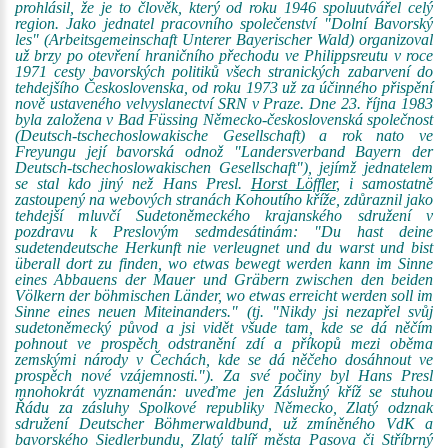
prohlásil, že je to člověk, který od roku 1946 spoluutvářel celý
region. Jako jednatel pracovního společenství "Dolní Bavorský
les" (Arbeitsgemeinschaft Unterer Bayerischer Wald) organizoval
už brzy po otevření hraničního přechodu ve Philippsreutu v roce
1971 cesty bavorských politiků všech stranických zabarvení do
tehdejšího Československa, od roku 1973 už za účinného přispění
nově ustaveného velvyslanectví SRN v Praze. Dne 23. října 1983
byla založena v Bad Füssing Německo-československá společnost
(Deutsch-tschechoslowakische Gesellschaft) a rok nato ve
Freyungu její bavorská odnož "Landersverband Bayern der
Deutsch-tschechoslowakischen Gesellschaft"), jejímž jednatelem
se stal kdo jiný než Hans Presl.
Horst Löffler
, i samostatně
zastoupený na webových stranách Kohoutího kříže, zdůraznil jako
tehdejší mluvčí Sudetoněmeckého krajanského sdružení v
pozdravu k Preslovým sedmdesátinám: "Du hast deine
sudetendeutsche Herkunft nie verleugnet und du warst und bist
überall dort zu finden, wo etwas bewegt werden kann im Sinne
eines Abbauens der Mauer und Gräbern zwischen den beiden
Völkern der böhmischen Länder, wo etwas erreicht werden soll im
Sinne eines neuen Miteinanders." (tj. "Nikdy jsi nezapřel svůj
sudetoněmecký původ a jsi vidět všude tam, kde se dá něčím
pohnout ve prospěch odstranění zdí a příkopů mezi oběma
zemskými národy v Čechách, kde se dá něčeho dosáhnout ve
prospěch nové vzájemnosti."). Za své počiny byl Hans Presl
mnohokrát vyznamenán: uveďme jen Záslužný kříž se stuhou
Řádu za zásluhy Spolkové republiky Německo, Zlatý odznak
sdružení Deutscher Böhmerwaldbund, už zmíněného VdK a
bavorského Siedlerbundu, Zlatý talíř města Pasova či Stříbrný