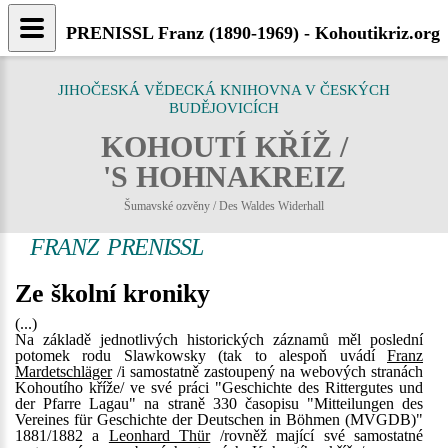
PRENISSL Franz (1890-1969) - Kohoutikriz.org
JIHOČESKÁ VĚDECKÁ KNIHOVNA V ČESKÝCH
BUDĚJOVICÍCH
KOHOUTÍ KŘÍŽ /
'S HOHNAKREIZ
Šumavské ozvěny / Des Waldes Widerhall
FRANZ PRENISSL
Ze školní kroniky
(...)
Na základě jednotlivých historických záznamů měl poslední
potomek rodu Slawkowsky (tak to alespoň uvádí
Franz
Mardetschläger
/i samostatně zastoupený na webových stranách
Kohoutího kříže/ ve své práci "Geschichte des Rittergutes und
der Pfarre Lagau" na straně 330 časopisu "Mitteilungen des
Vereines für Geschichte der Deutschen in Böhmen (MVGDB)"
1881/1882 a
Leonhard Thür
/rovněž mající své samostatné