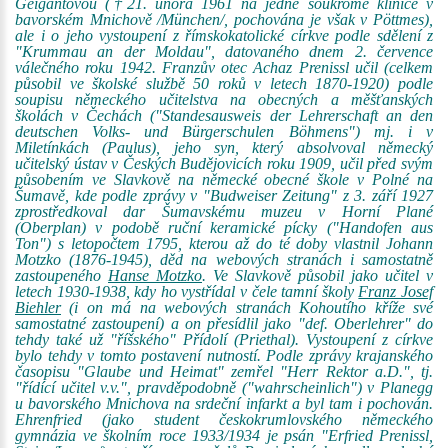
Geigantovou (†21. února 1961 na jedné soukromé klinice v
bavorském Mnichově /München/, pochována je však v Pöttmes),
ale i o jeho vystoupení z římskokatolické církve podle sdělení z
"Krummau an der Moldau", datovaného dnem 2. července
válečného roku 1942. Franzův otec Achaz Prenissl učil (celkem
působil ve školské službě 50 roků v letech 1870-1920) podle
soupisu německého učitelstva na obecných a měšťanských
školách v Čechách ("Standesausweis der Lehrerschaft an den
deutschen Volks- und Bürgerschulen Böhmens") mj. i v
Miletínkách (Paulus), jeho syn, který absolvoval německý
učitelský ústav v Českých Budějovicích roku 1909, učil před svým
působením ve Slavkově na německé obecné škole v Polné na
Šumavě, kde podle zprávy v "Budweiser Zeitung" z 3. září 1927
zprostředkoval dar Šumavskému muzeu v Horní Plané
(Oberplan) v podobě ruční keramické pícky ("Handofen aus
Ton") s letopočtem 1795, kterou až do té doby vlastnil Johann
Motzko (1876-1945), děd na webových stranách i samostatně
zastoupeného
Hanse Motzko
. Ve Slavkově působil jako učitel v
letech 1930-1938, kdy ho vystřídal v čele tamní školy
Franz Josef
Biehler
(i on má na webových stranách Kohoutího kříže své
samostatné zastoupení) a on přesídlil jako "def. Oberlehrer" do
tehdy také už "říšského" Přídolí (Priethal). Vystoupení z církve
bylo tehdy v tomto postavení nutností. Podle zprávy krajanského
časopisu "Glaube und Heimat" zemřel "Herr Rektor a.D.", tj.
"řídící učitel v.v.", pravděpodobně ("wahrscheinlich") v Planegg
u bavorského Mnichova na srdeční infarkt a byl tam i pochován.
Ehrenfried (jako student českokrumlovského německého
gymnázia ve školním roce 1933/1934 je psán "Erfried Prenissl,