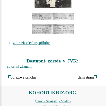
zobrazit všechny přílohy
Dostupné zdroje v JVK:
autoritní záznam
obrazová příloha
další strana
KOHOUTIKRIZ.ORG
[ Úvod / Novinky ]
[ Studie ]