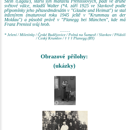
Stein /Lagau/), starší syn manželů Prenisslových, padl ve druhé
světové válce, mladší Walter (*4. září 1925 ve Slavkově podle
připomínky jeho pětasedmdesátin v "Glaube und Heimat") se stal
inženýrem (maturoval roku 1945 ještě v "Krummau an der
Moldau") a působil právě v "Planegg bei München", kde má
Franz Prenissl svůj hrob.
- - - - -
* Jelení / Miletínky / České Budějovice / Polná na Šumavě / Slavkov / Přídolí
/ Český Krumlov / † † † Planegg (BY)
Obrazové přílohy:
(ukázky)