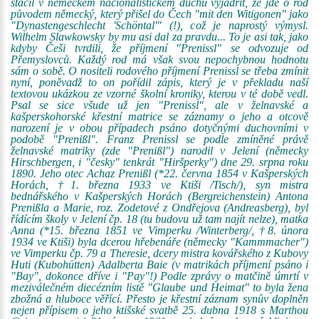
stačil v německém nacionalistickém duchu vyjádřit, že jde o rod
původem německý, který přišel do Čech "mit den Witigonen" jako
"Dynastengeschlecht 'Schöntal'" (!), což je naprostý výmysl.
Wilhelm Slawkowsky by mu asi dal za pravdu... To je asi tak, jako
kdyby Češi tvrdili, že příjmení "Prenissl" se odvozuje od
Přemyslovců. Každý rod má však svou nepochybnou hodnotu
sám o sobě. O nositeli rodového příjmení Prenissl se třeba zmínit
nyní, poněvadž to on pořídil zápis, který je v překladu naší
textovou ukázkou ze vzorné školní kroniky, kterou v té době vedl.
Psal se sice všude už jen "Prenissl", ale v želnavské a
kašperskohorské křestní matrice se záznamy o jeho a otcově
narození je v obou případech psáno dotyčnými duchovními v
podobě "Prenißl". Franz Prenissl se podle zmíněné právě
želnavské matriky (zde "Prenißl") narodil v Jelení (německy
Hirschbergen, i "česky" tenkrát "Hiršperky") dne 29. srpna roku
1890. Jeho otec Achaz Prenißl (*22. června 1854 v Kašperských
Horách, †1. března 1933 ve Ktiši /Tisch/), syn mistra
bednářského v Kašperských Horách (Bergreichenstein) Antona
Prenißla a Marie, roz. Zodetové z Ondřejova (Andreasberg), byl
řídícím školy v Jelení čp. 18 (tu budovu už tam najít nelze), matka
Anna (*15. března 1851 ve Vimperku /Winterberg/, †8. února
1934 ve Ktiši) byla dcerou hřebenáře (německy "Kammmacher")
ve Vimperku čp. 79 a Theresie, dcery mistra kovářského z Kubovy
Huti (Kubohütten) Adalberta Baie (v matrikách příjmení psáno i
"Bay", dokonce dříve i "Pay"!) Podle zprávy o matčině úmrtí v
meziválečném diecézním listě "Glaube und Heimat" to byla žena
zbožná a hluboce věřící. Přesto je křestní záznam synův doplněn
nejen přípisem o jeho ktišské svatbě 25. dubna 1918 s Marthou