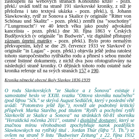
zastoupení na webových stranách Kohoutího kříže/ - pozn.
překl./ uvádí totéž na straně 191 slavkovské kroniky, z níž je
přeložena i tato textová ukázka - pozn. překl.), tj. Johann
Slawkowsky, rytíř ze Šonova a Skalice (v originále "Ritter von
Schönau und Skalitz" - pozn. překl.) zemřít (na "souchotiny"
/"Lungensucht"/ ve 40 letech věku jako pouhý advokátní
kancelista - pozn. překl.) dne 30. října 1863 v Českých
Budějovicích (v originále "in Budweis", viz digitálně přístupný
záznam úmrtní matriky
- pozn. překl.). Bylo proto nemalým
překvapením, když se dne 29. července 1933 ve Slavkově (v
originále "in Lagau" - pozn. překl.) objevila ještě jedna ratolest
tohoto staropočestného rytířského rodu a přinesl s sebou mnohé
cenné listinné dokumenty, z nichž dva jsou ofotografovány na
následující straně kroniky. O dějinách tohoto rodu ostatně naše
kronika referuje už na svých stranách
157
a
190
.
Kronika německé obecné školy Slavkov 1836-1939
O rodu Slavkovských "ze Skalice a z Šonova" existuje i
samostatné heslo ve XXIII. svazku "Ottova slovníku naučného"
(pod šifrou "Sčk." se skrývá August Sedláček, který v poslední větě
uvádí: "Potomstvo ještě žije."), rovněž ale podrobný kritický
příspěvek Marka Starého pod titulem "Rytíři a pochybní rytiři
Slavkovští ze Skalice a Šonova" na stránkách 60-81 sborníku
"Heraldická ročenka 2011", ostatně i
digitálně dostupný
, který se
značnou mírou věrohodnosti zpochybňuje narok pozdějších
Slawkowskych na rytířský titul . Jordan Thür (šifra "J. Th.") se
ovšem na straně 9 listu "Budweiser Zeitung" z 22. října 1932